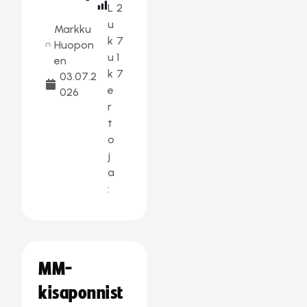
L
2
u
Markku
k
7
Huopon
u
1
en
k
7
03.07.2
e
026
r
t
o
j
a
:
MM-
kisaponnist