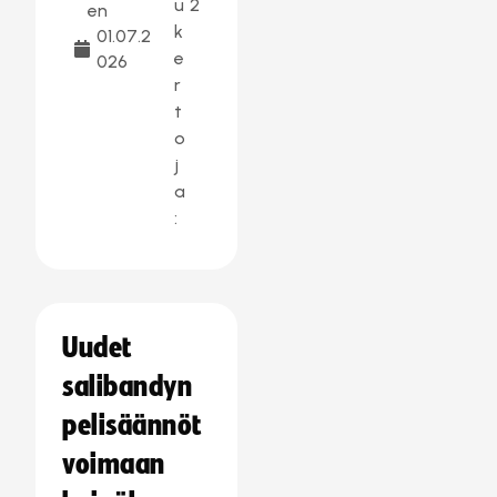
u
2
en
k
01.07.2
e
026
r
t
o
j
a
:
Uudet
salibandyn
pelisäännöt
voimaan