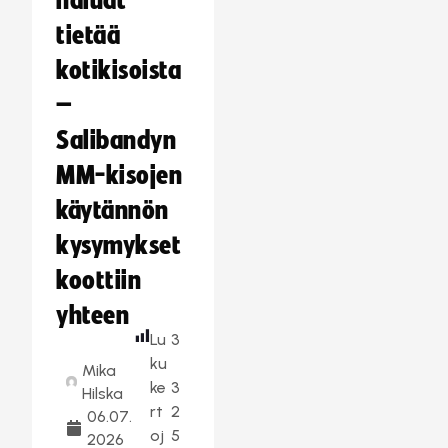
haluat
tietää
kotikisoista
–
Salibandyn
MM-kisojen
käytännön
kysymykset
koottiin
yhteen
Lu
3
ku
Mika
ke
3
Hilska
rt
2
06.07.
oj
5
2026