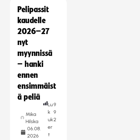
Pelipassit
kaudelle
2026–27
nyt
myynnissä
– hanki
ennen
ensimmäist
ä peliä
Lu
9
k
9
Mika
uk
2
Hilska
er
06.08.
t
2026