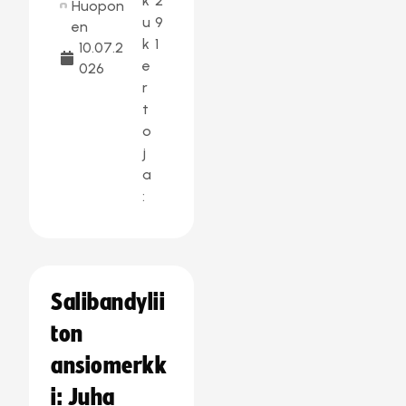
k
2
Huopon
u
9
en
k
1
10.07.2
e
026
r
t
o
j
a
:
Salibandylii
ton
ansiomerkk
i: Juha