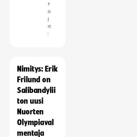
t
o
j
a
:
Nimitys: Erik
Frilund on
Salibandylii
ton uusi
Nuorten
Olympiaval
mentaja