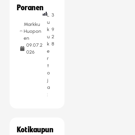
Poranen
L
3
u
Markku
k
9
Huopon
u
2
en
k
8
09.07.2
e
026
r
t
o
j
a
:
Kotikaupun