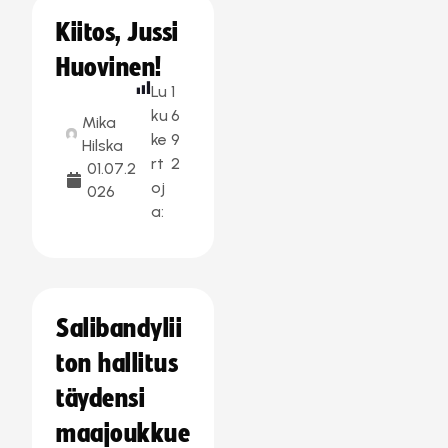
Kiitos, Jussi
Huovinen!
Lu
1
ku
6
Mika
ke
9
Hilska
rt
2
01.07.2
oj
026
a:
Salibandylii
ton hallitus
täydensi
maajoukkue