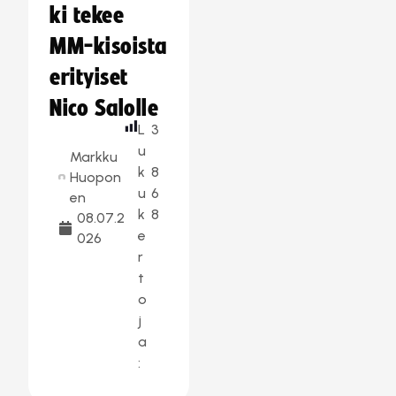
ki tekee
MM-kisoista
erityiset
Nico Salolle
L
3
u
Markku
k
8
Huopon
u
6
en
k
8
08.07.2
e
026
r
t
o
j
a
: