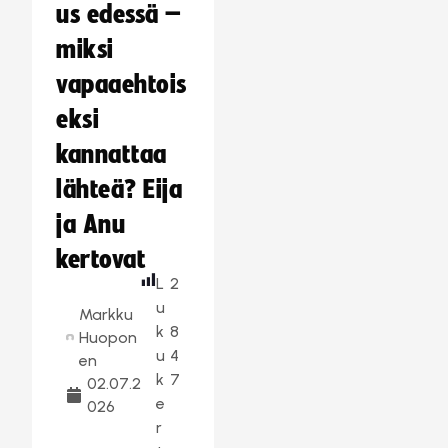
us edessä –
miksi
vapaaehtois
eksi
kannattaa
lähteä? Eija
ja Anu
kertovat
L
2
u
Markku
k
8
Huopon
u
4
en
k
7
02.07.2
e
026
r