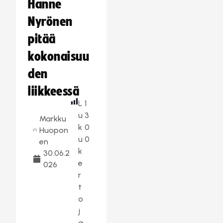
Hanne
Nyrönen
pitää
kokonaisuu
den
liikkeessä
L
1
u
3
Markku
k
0
Huopon
u
0
en
k
30.06.2
e
026
r
t
o
j
a