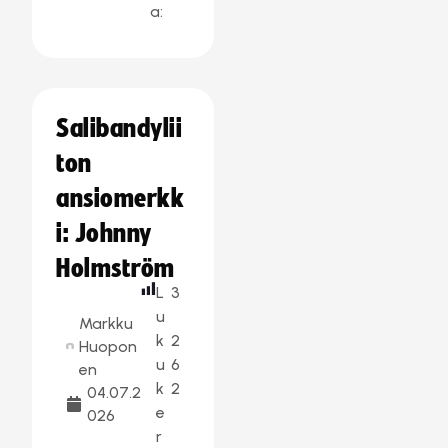
a:
Salibandylii
ton
ansiomerkk
i: Johnny
Holmström
L
3
u
Markku
k
2
Huopon
u
6
en
k
2
04.07.2
e
026
r