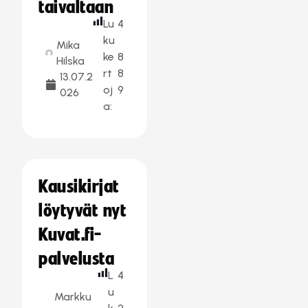
taivaltaan
Lu
4
ku
Mika
ke
8
Hilska
rt
8
13.07.2
oj
9
026
a:
Kausikirjat
löytyvät nyt
Kuvat.fi-
palvelusta
L
4
u
Markku