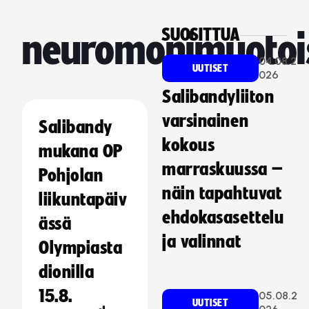
SUOSITTUA
neuromonimuotoi
04.08.2
UUTISET
026
Salibandyliiton
varsinainen
Salibandy
kokous
mukana OP
marraskuussa –
Pohjolan
näin tapahtuvat
liikuntapäiv
ehdokasasettelu
ässä
ja valinnat
Olympiasta
dionilla
15.8.
05.08.2
UUTISET