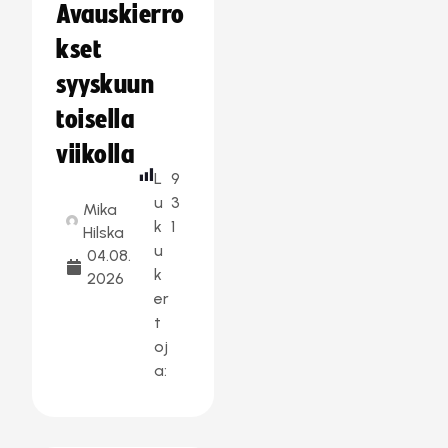
Avauskierro
kset
syyskuun
toisella
viikolla
L
9
u
3
Mika
k
1
Hilska
u
04.08.
k
2026
er
t
oj
a: