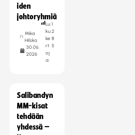
iden
johtoryhmiä
Lu
1
ku
2
Mika
ke
8
Hilska
rt
5
30.06.
oj
2026
a:
Salibandyn
MM-kisat
tehdään
yhdessä –