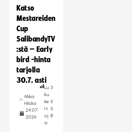
Katso
Mestareiden
Cup
SalibandyTV
:stä – Early
bird -hinta
tarjolla
30.7. asti
Lu
3
ku
Mika
ke
5
Hilska
rt
5
24.07.
oj
8
2026
a: