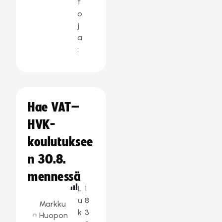
t
o
j
a
:
Hae VAT–
HVK-
koulutuksee
n 30.8.
mennessä
L
1
u
8
Markku
k
3
Huopon