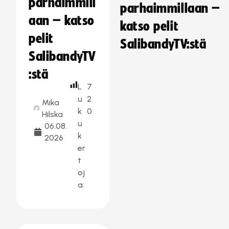
parhaimmill
parhaimmillaan –
aan – katso
katso pelit
pelit
SalibandyTV:stä
SalibandyTV
:stä
L
7
u
2
Mika
k
0
Hilska
u
06.08.
k
2026
er
t
oj
a: