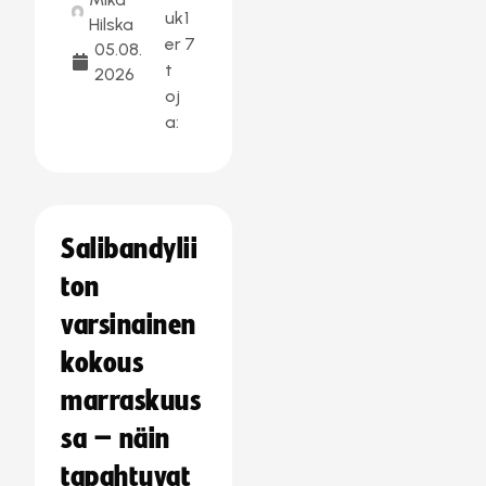
uk
1
Hilska
er
7
05.08.
t
2026
oj
a:
Salibandylii
ton
varsinainen
kokous
marraskuus
sa – näin
tapahtuvat