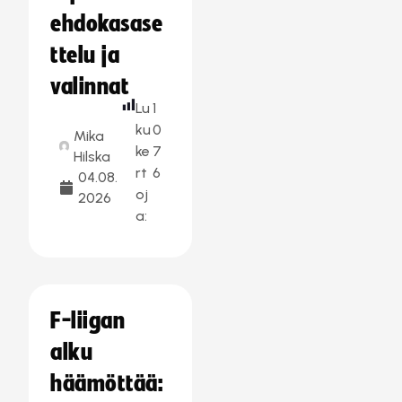
ehdokasase
ttelu ja
valinnat
Lu
1
ku
0
Mika
ke
7
Hilska
rt
6
04.08.
oj
2026
a:
F-liigan
alku
häämöttää: