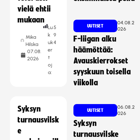
vielä ehtii
mukaan
04.08.2
UUTISET
Lu
5
026
k
9
Mika
F-liigan alku
uk
4
Hilska
häämöttää:
er
07.08.
t
2026
Avauskierrokset
oj
syyskuun toisella
a:
viikolla
06.08.2
Syksyn
UUTISET
026
turnausvilsk
Syksyn
e
turnausvilske