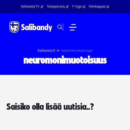
SalibandyTV
Tulospalvelu
F-liiga
Fanikauppa
>
Salibandy.fi
neuromonimuotoisuus
neuromonimuotoisuus
Saisiko olla lisää uutisia..?