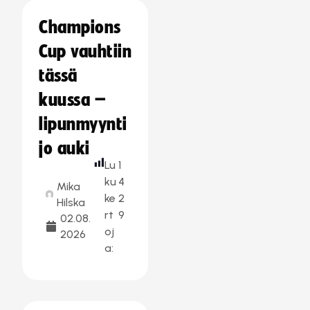
Champions
Cup vauhtiin
tässä
kuussa –
lipunmyynti
jo auki
Lu
1
ku
4
Mika
ke
2
Hilska
rt
9
02.08.
oj
2026
a: