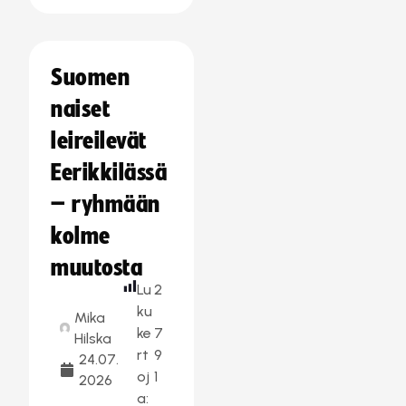
Suomen
naiset
leireilevät
Eerikkilässä
– ryhmään
kolme
muutosta
Lu
2
ku
Mika
ke
7
Hilska
rt
9
24.07.
oj
1
2026
a: