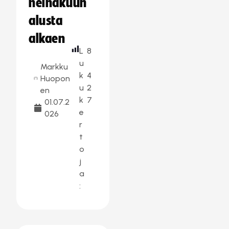
heinäkuun
alusta
alkaen
L
8
u
Markku
k
4
Huopon
u
2
en
k
7
01.07.2
e
026
r
t
o
j
a
: