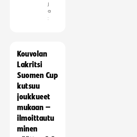
j
a
:
Kouvolan
Lakritsi
Suomen Cup
kutsuu
joukkueet
mukaan –
ilmoittautu
minen