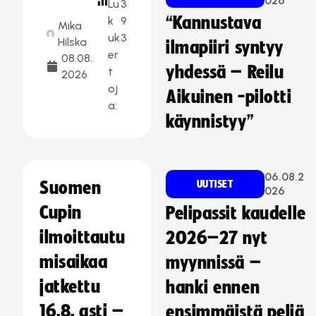
026
Lu
3
“Kannustava
k
9
Mika
uk
3
Hilska
ilmapiiri syntyy
er
08.08.
yhdessä – Reilu
t
2026
oj
Aikuinen -pilotti
a:
käynnistyy”
06.08.2
Suomen
UUTISET
026
Cupin
Pelipassit kaudelle
ilmoittautu
2026–27 nyt
misaikaa
myynnissä –
jatkettu
hanki ennen
16.8. asti –
ensimmäistä peliä