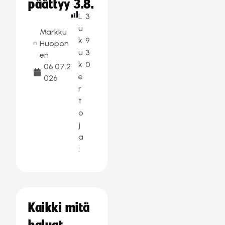
päättyy 3.8.
L
3
u
Markku
k
9
Huopon
u
3
en
k
0
06.07.2
e
026
r
t
o
j
a
:
Kaikki mitä