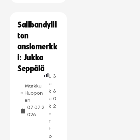
Salibandylii
ton
ansiomerkk
i: Jukka
Seppälä
L
3
u
Markku
k
6
Huopon
u
0
en
k
2
07.07.2
e
026
r
t
o