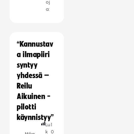
oj
a:
“Kannustav
a ilmapiiri
syntyy
yhdessä –
Reilu
Aikuinen -
pilotti
käynnistyy”
Lu
1
k
0
Mika