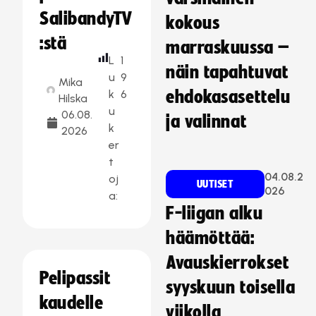
SalibandyTV
kokous
:stä
marraskuussa –
L
1
näin tapahtuvat
u
9
Mika
k
6
ehdokasasettelu
Hilska
u
06.08.
ja valinnat
k
2026
er
t
04.08.2
oj
UUTISET
026
a:
F-liigan alku
häämöttää:
Avauskierrokset
Pelipassit
syyskuun toisella
kaudelle
viikolla