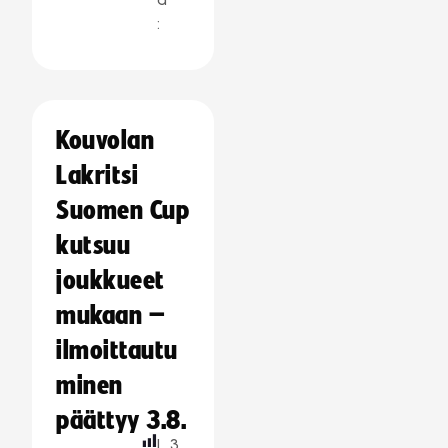
:
Kouvolan
Lakritsi
Suomen Cup
kutsuu
joukkueet
mukaan –
ilmoittautu
minen
päättyy 3.8.
L
3