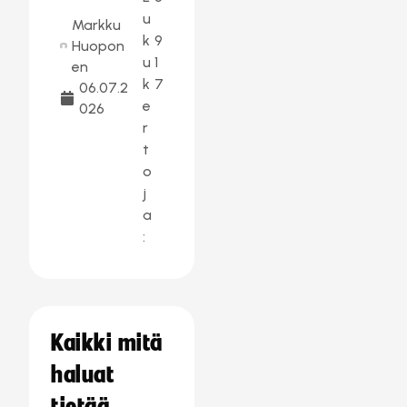
u
Markku
k
9
Huopon
u
1
en
k
7
06.07.2
e
026
r
t
o
j
a
:
Kaikki mitä
haluat