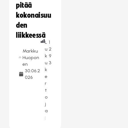
pitää
kokonaisuu
den
liikkeessä
L
1
u
2
Markku
k
9
Huopon
u
3
en
k
30.06.2
e
026
r
t
o
j
a
: