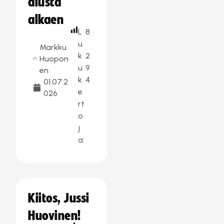
alusta
alkaen
L
8
u
Markku
k
2
Huopon
u
9
en
k
4
01.07.2
e
026
rt
o
j
a:
Kiitos, Jussi
Huovinen!