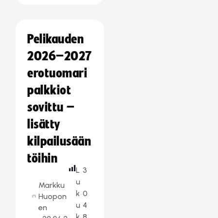
Pelikauden
2026–2027
erotuomari
palkkiot
sovittu –
lisätty
kilpailusään
töihin
L
3
u
Markku
k
0
Huopon
u
4
en
k
8