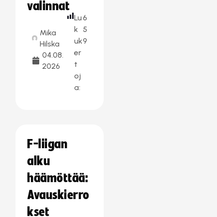
valinnat
Lu
6
k
5
Mika
uk
9
Hilska
er
04.08.
t
2026
oj
a:
F-liigan
alku
häämöttää:
Avauskierro
kset