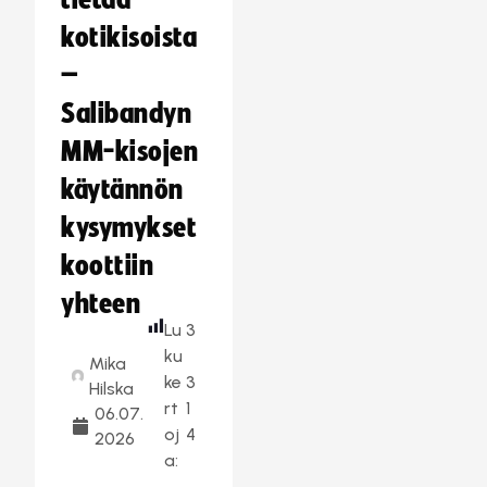
tietää
kotikisoista
–
Salibandyn
MM-kisojen
käytännön
kysymykset
koottiin
yhteen
Lu
3
ku
Mika
ke
3
Hilska
rt
1
06.07.
oj
4
2026
a: