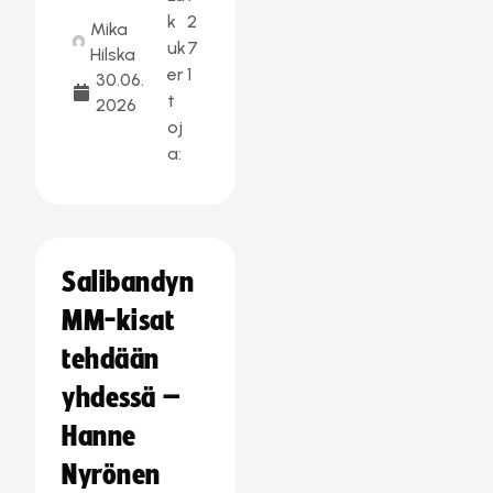
k
2
Mika
uk
7
Hilska
er
1
30.06.
t
2026
oj
a:
Salibandyn
MM-kisat
tehdään
yhdessä –
Hanne
Nyrönen