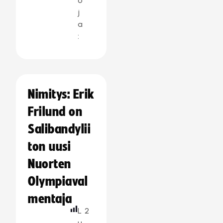
o
j
a
:
Nimitys: Erik
Frilund on
Salibandylii
ton uusi
Nuorten
Olympiaval
mentaja
L
2
u