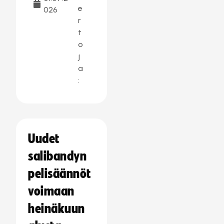
e
026
r
t
o
j
a
:
Uudet
salibandyn
pelisäännöt
voimaan
heinäkuun