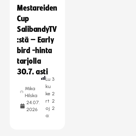
Mestareiden
Cup
SalibandyTV
:stä – Early
bird -hinta
tarjolla
30.7. asti
Lu
3
ku
Mika
ke
2
Hilska
rt
2
24.07.
oj
2
2026
a: