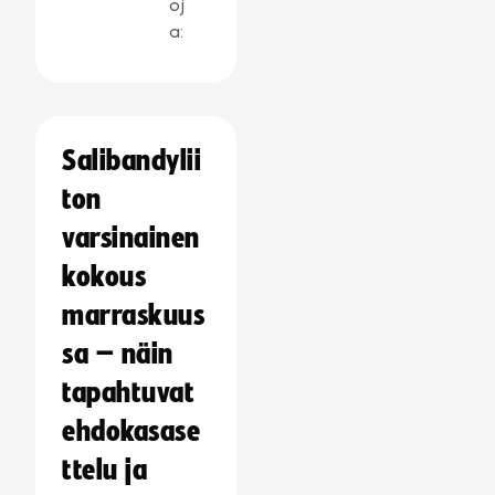
oj
a:
Salibandylii
ton
varsinainen
kokous
marraskuus
sa – näin
tapahtuvat
ehdokasase
ttelu ja