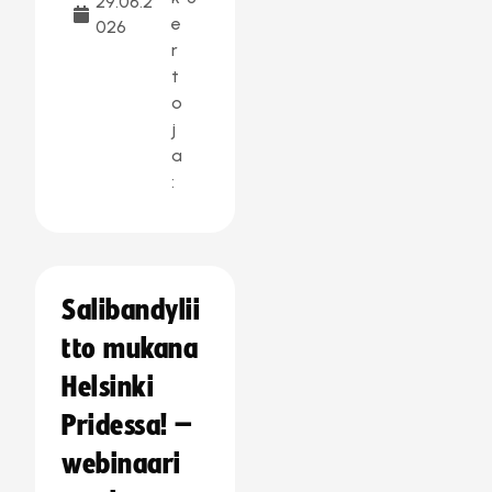
29.06.2
e
026
r
t
o
j
a
:
Salibandylii
tto mukana
Helsinki
Pridessa! –
webinaari