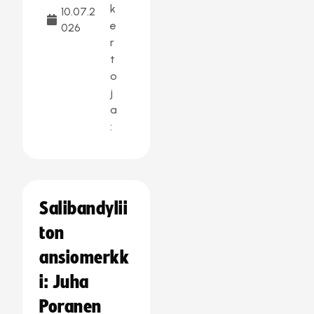
k
10.07.2
e
026
r
t
o
j
a
:
Salibandylii
ton
ansiomerkk
i: Juha
Poranen