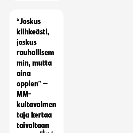
“Joskus
kiihkeästi,
joskus
rauhallisem
min, mutta
aina
oppien” –
MM-
kultavalmen
taja kertaa
taivaltaan
Lu
4