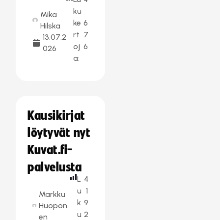
ku
Mika
ke
6
Hilska
rt
7
13.07.2
oj
6
026
a:
Kausikirjat
löytyvät nyt
Kuvat.fi-
palvelusta
L
4
u
1
Markku
k
9
Huopon
u
2
en