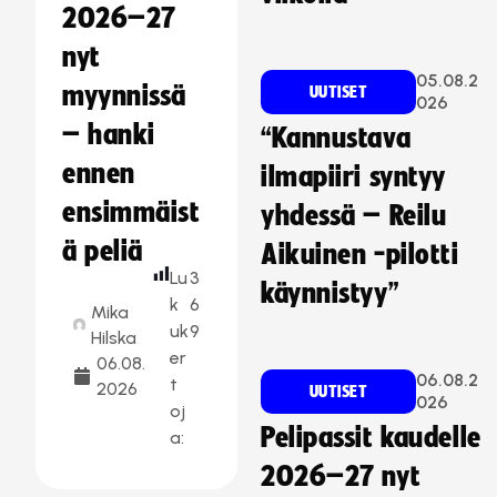
2026–27
nyt
05.08.2
myynnissä
UUTISET
026
– hanki
“Kannustava
ennen
ilmapiiri syntyy
ensimmäist
yhdessä – Reilu
ä peliä
Aikuinen -pilotti
Lu
3
käynnistyy”
k
6
Mika
uk
9
Hilska
er
06.08.
06.08.2
t
2026
UUTISET
026
oj
Pelipassit kaudelle
a:
2026–27 nyt