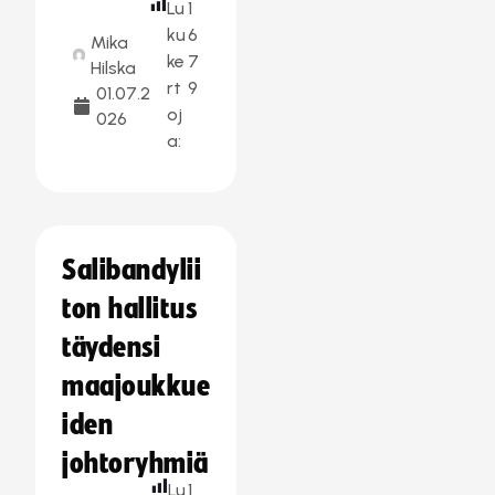
Lu
1
ku
6
Mika
ke
7
Hilska
rt
9
01.07.2
oj
026
a:
Salibandylii
ton hallitus
täydensi
maajoukkue
iden
johtoryhmiä
Lu
1