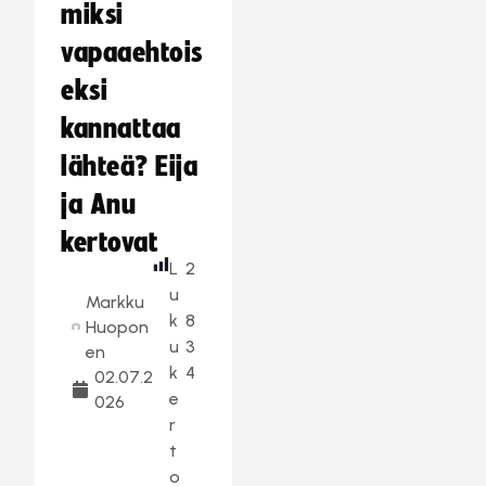
miksi
vapaaehtois
eksi
kannattaa
lähteä? Eija
ja Anu
kertovat
L
2
u
Markku
k
8
Huopon
u
3
en
k
4
02.07.2
e
026
r
t
o