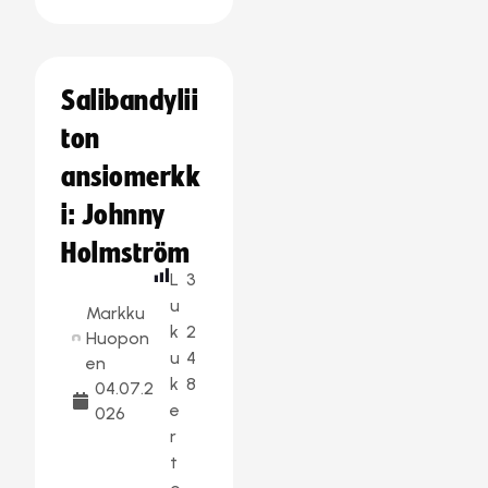
Salibandylii
ton
ansiomerkk
i: Johnny
Holmström
L
3
u
Markku
k
2
Huopon
u
4
en
k
8
04.07.2
e
026
r
t