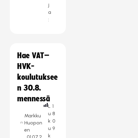
j
a
:
Hae VAT–
HVK-
koulutuksee
n 30.8.
mennessä
L
1
u
8
Markku
k
0
Huopon
u
9
en
k
01.07.2