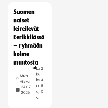
Suomen
naiset
leireilevät
Eerikkilässä
– ryhmään
kolme
muutosta
Lu
2
ku
Mika
ke
4
Hilska
rt
8
24.07.
oj
0
2026
a: