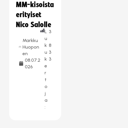
MM-kisoista
erityiset
Nico Salolle
L
3
u
Markku
k
8
Huopon
u
3
en
k
3
08.07.2
e
026
r
t
o
j
a
: