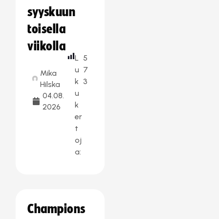
syyskuun
toisella
viikolla
L
5
u
7
Mika
k
3
Hilska
u
04.08.
k
2026
er
t
oj
a:
Champions