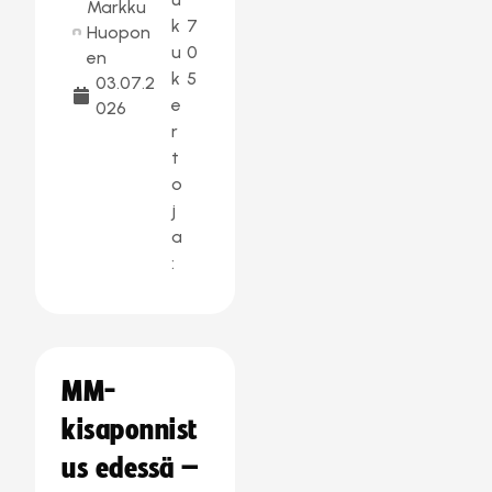
Markku
k
7
Huopon
u
0
en
k
5
03.07.2
e
026
r
t
o
j
a
:
MM-
kisaponnist
us edessä –