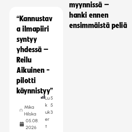
myynnissä –
hanki ennen
“Kannustav
ensimmäistä peliä
a ilmapiiri
syntyy
yhdessä –
Reilu
Aikuinen -
pilotti
käynnistyy”
Lu
5
k
5
Mika
uk
3
Hilska
er
05.08.
t
2026