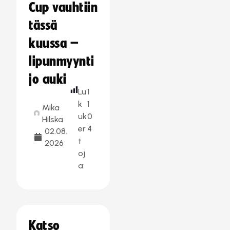
Cup vauhtiin
tässä
kuussa –
lipunmyynti
jo auki
Lu
1
k
1
Mika
uk
0
Hilska
er
4
02.08.
t
2026
oj
a:
Katso