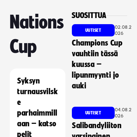
SUOSITTUA
Nations
02.08.2
UUTISET
026
Cup
Champions Cup
vauhtiin tässä
kuussa –
lipunmyynti jo
Syksyn
auki
turnausvilsk
e
04.08.2
parhaimmill
UUTISET
026
aan – katso
Salibandyliiton
pelit
varsinainen