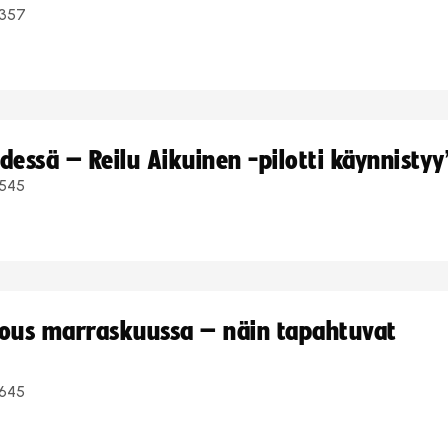
357
dessä – Reilu Aikuinen -pilotti käynnistyy
545
kous marraskuussa – näin tapahtuvat
645