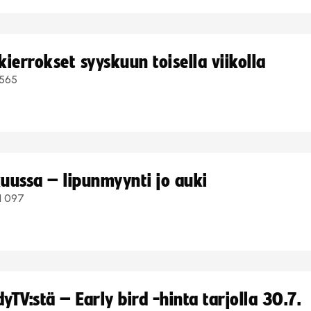
ierrokset syyskuun toisella viikolla
565
uussa – lipunmyynti jo auki
1 097
TV:stä – Early bird -hinta tarjolla 30.7.