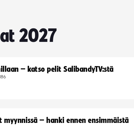
sat 2027
llaan – katso pelit SalibandyTV:stä
186
yt myynnissä – hanki ennen ensimmäistä