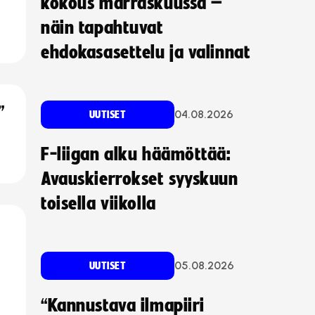
kokous marraskuussa –
näin tapahtuvat
ehdokasasettelu ja valinnat
”
04.08.2026
UUTISET
F-liigan alku häämöttää:
Avauskierrokset syyskuun
toisella viikolla
05.08.2026
UUTISET
“Kannustava ilmapiiri