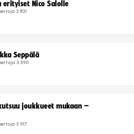
erityiset Nico Salolle
kertoja:
3 831
ukka Seppälä
kertoja:
3 590
 kutsuu joukkueet mukaan –
kertoja:
3 917