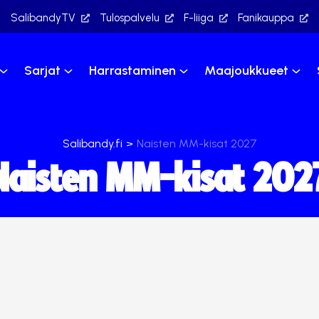
SalibandyTV
Tulospalvelu
F-liiga
Fanikauppa
Sarjat
Harrastaminen
Maajoukkueet
Salibandy.fi
>
Naisten MM-kisat 2027
Naisten MM-kisat 202