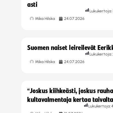
asti
Lukukertoja:
Mika Hilska
24.07.2026
Suomen naiset leireilevät Eeri
Lukukertoja:
Mika Hilska
24.07.2026
“Joskus kiihkeästi, joskus rau
kultavalmentaja kertaa taivalt
Lukukertoja: