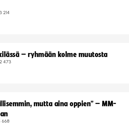
3 214
kkilässä – ryhmään kolme muutosta
2 473
hallisemmin, mutta aina oppien” – MM-
aan
4 668