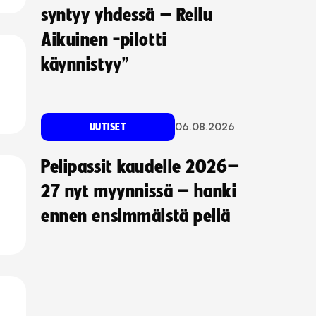
syntyy yhdessä – Reilu
Aikuinen -pilotti
käynnistyy”
06.08.2026
UUTISET
Pelipassit kaudelle 2026–
27 nyt myynnissä – hanki
ennen ensimmäistä peliä