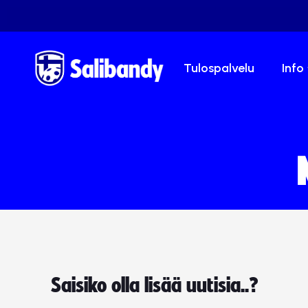
Tulospalvelu
Info
Saisiko olla lisää uutisia..?