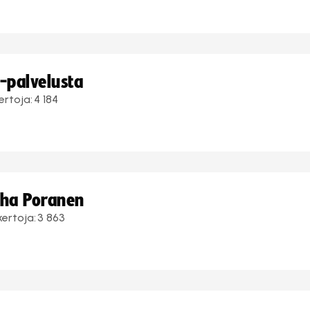
i-palvelusta
ertoja:
4 184
uha Poranen
kertoja:
3 863