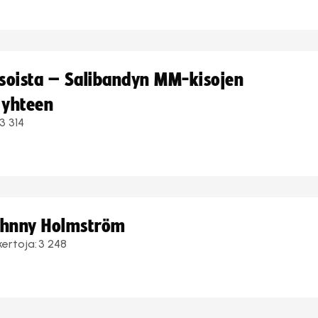
kisoista – Salibandyn MM-kisojen
 yhteen
3 314
Johnny Holmström
kertoja:
3 248