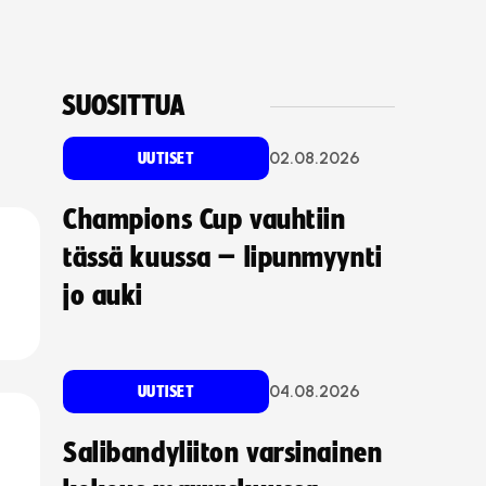
SUOSITTUA
02.08.2026
UUTISET
Champions Cup vauhtiin
tässä kuussa – lipunmyynti
jo auki
04.08.2026
UUTISET
Salibandyliiton varsinainen