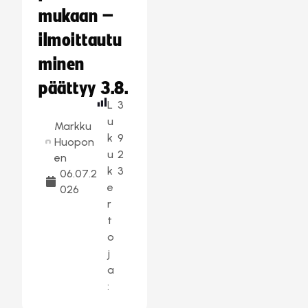
mukaan –
ilmoittautu
minen
päättyy 3.8.
L
3
u
Markku
k
9
Huopon
u
2
en
k
3
06.07.2
e
026
r
t
o
j
a
: