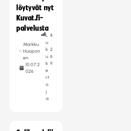
löytyvät nyt
Kuvat.fi-
palvelusta
L
4
u
Markku
k
2
Huopon
u
6
en
k
9
10.07.2
e
026
rt
o
j
a: