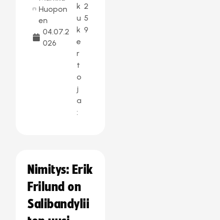
k
2
Huopon
u
5
en
k
9
04.07.2
e
026
r
t
o
j
a
:
Nimitys: Erik
Frilund on
Salibandylii