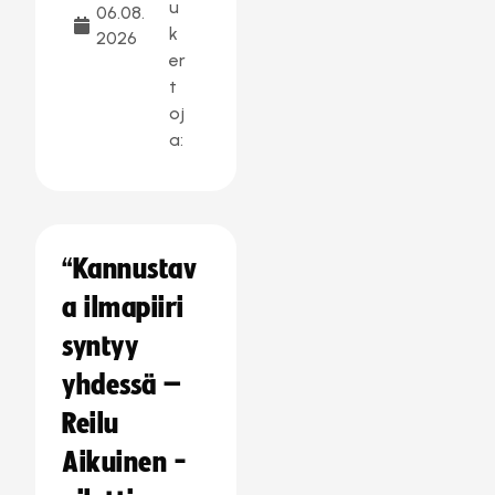
u
06.08.
k
2026
er
t
oj
a:
“Kannustav
a ilmapiiri
syntyy
yhdessä –
Reilu
Aikuinen -