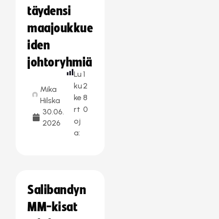
täydensi
maajoukkue
iden
johtoryhmiä
Lu
1
ku
2
Mika
ke
8
Hilska
rt
0
30.06.
oj
2026
a:
Salibandyn
MM-kisat