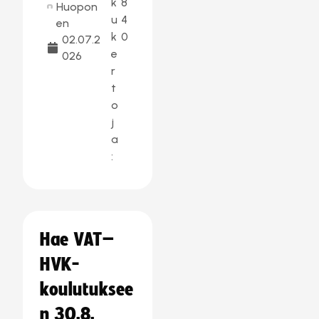
k
8
Huopon
u
4
en
k
0
02.07.2
e
026
r
t
o
j
a
:
Hae VAT–
HVK-
koulutuksee
n 30.8.