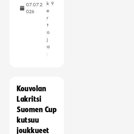
k
9
07.07.2
e
026
r
t
o
j
a
:
Kouvolan
Lakritsi
Suomen Cup
kutsuu
joukkueet