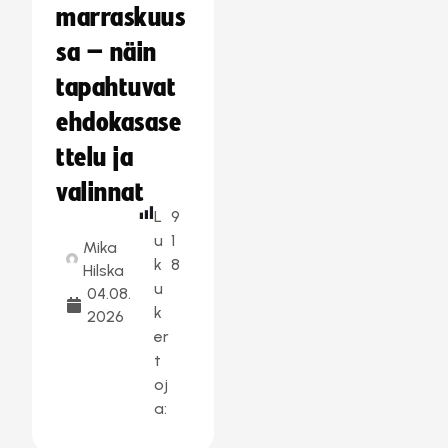
marraskuus
sa – näin
tapahtuvat
ehdokasase
ttelu ja
valinnat
L
9
u
1
Mika
k
8
Hilska
u
04.08.
k
2026
er
t
oj
a: