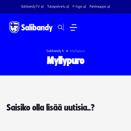
SalibandyTV
Tulospalvelu
F-liiga
Fanikauppa
>
Salibandy.fi
Myllypuro
Myllypuro
Saisiko olla lisää uutisia..?