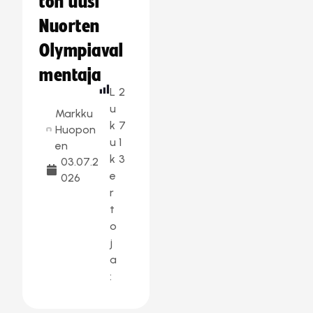
ton uusi
Nuorten
Olympiaval
mentaja
L
2
u
Markku
k
7
Huopon
u
1
en
k
3
03.07.2
e
026
r
t
o
j
a
: