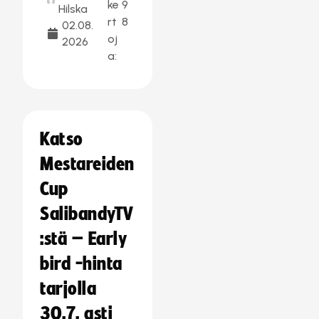
ke
9
Hilska
rt
8
02.08.
oj
2026
a:
Katso
Mestareiden
Cup
SalibandyTV
:stä – Early
bird -hinta
tarjolla
30.7. asti