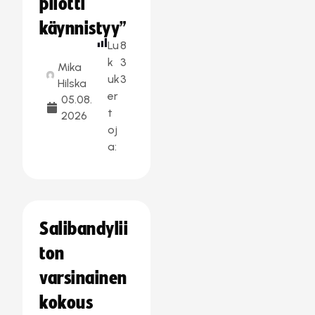
pilotti
käynnistyy”
Lu
8
k
3
Mika
uk
3
Hilska
er
05.08.
t
2026
oj
a:
Salibandylii
ton
varsinainen
kokous