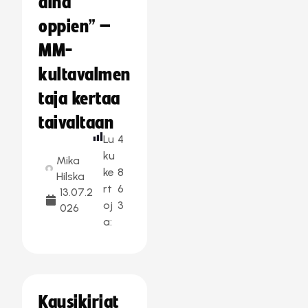
aina
oppien” –
MM-
kultavalmen
taja kertaa
taivaltaan
Lu
4
ku
Mika
ke
8
Hilska
rt
6
13.07.2
oj
3
026
a:
Kausikirjat