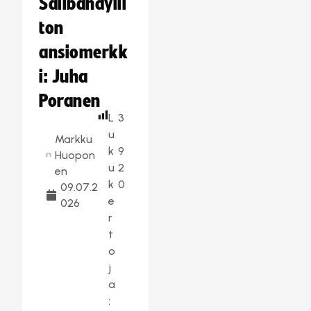
Salibandylii
ton
ansiomerkk
i: Juha
Poranen
L
3
u
Markku
k
9
Huopon
u
2
en
k
0
09.07.2
e
026
r
t
o
j
a
: