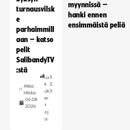
myynnissä –
turnausvilsk
hanki ennen
e
ensimmäistä peliä
parhaimmill
aan – katso
pelit
SalibandyTV
:stä
Lu
5
k
2
Mika
uk
3
Hilska
er
06.08.
t
2026
oj
a: