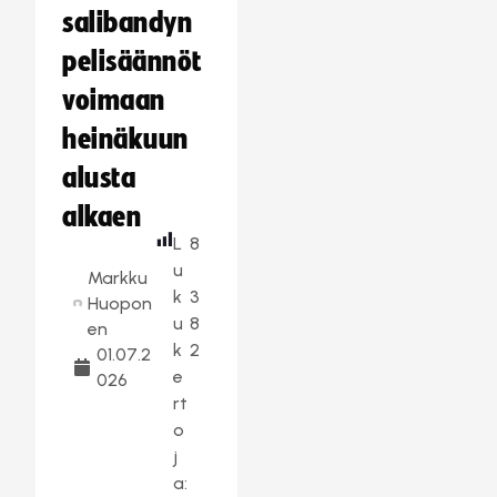
salibandyn
pelisäännöt
voimaan
heinäkuun
alusta
alkaen
L
8
u
Markku
k
3
Huopon
u
8
en
k
2
01.07.2
e
026
rt
o
j
a: