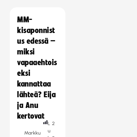
MM-
kisaponnist
us edessä –
miksi
vapaaehtois
eksi
kannattaa
lähteä? Eija
ja Anu
kertovat
L
2
u
Markku