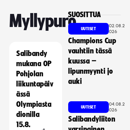
SUOSITTUA
Myllypuro
02.08.2
UUTISET
026
Champions Cup
vauhtiin tässä
Salibandy
kuussa –
mukana OP
lipunmyynti jo
Pohjolan
auki
liikuntapäiv
ässä
Olympiasta
04.08.2
UUTISET
026
dionilla
Salibandyliiton
15.8.
varsinainen