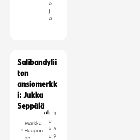
o
j
a
:
Salibandylii
ton
ansiomerkk
i: Jukka
Seppälä
L
3
u
Markku
k
5
Huopon
u
9
en