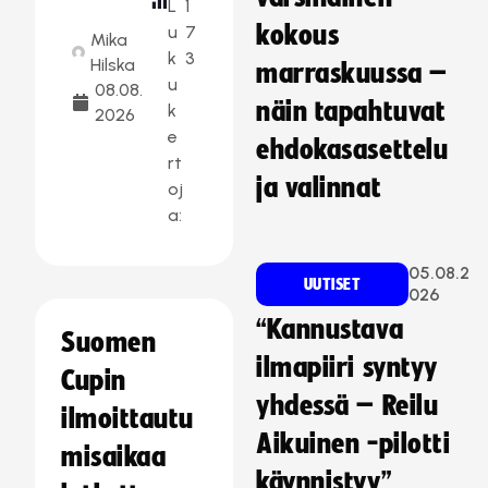
L
1
kokous
u
7
Mika
k
3
Hilska
marraskuussa –
u
08.08.
näin tapahtuvat
k
2026
e
ehdokasasettelu
rt
ja valinnat
oj
a:
05.08.2
UUTISET
026
“Kannustava
Suomen
ilmapiiri syntyy
Cupin
yhdessä – Reilu
ilmoittautu
Aikuinen -pilotti
misaikaa
käynnistyy”