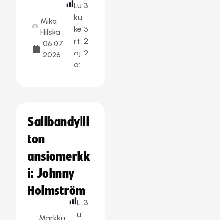
Lu
3
ku
Mika
ke
3
Hilska
rt
2
06.07.
oj
2
2026
a:
Salibandylii
ton
ansiomerkk
i: Johnny
Holmström
L
3
u
Markku