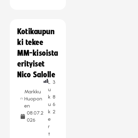
Kotikaupun
ki tekee
MM-kisoista
erityiset
Nico Salolle
L
3
u
Markku
k
8
Huopon
u
6
en
k
2
08.07.2
e
026
r
t