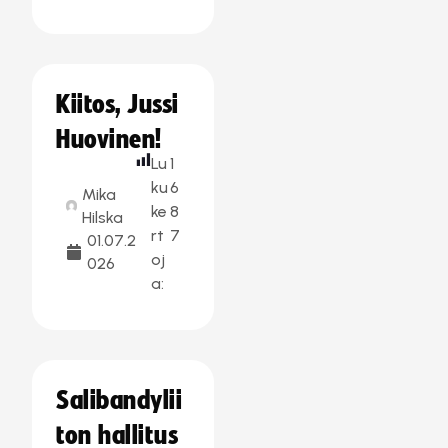
Kiitos, Jussi
Huovinen!
Lu
1
ku
6
Mika
ke
8
Hilska
rt
7
01.07.2
oj
026
a:
Salibandylii
ton hallitus