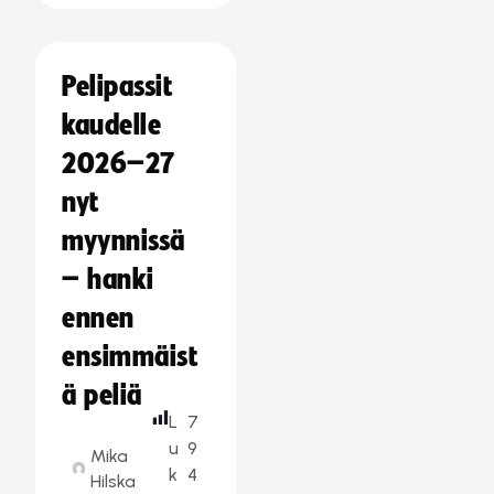
Pelipassit
kaudelle
2026–27
nyt
myynnissä
– hanki
ennen
ensimmäist
ä peliä
L
7
u
9
Mika
k
4
Hilska