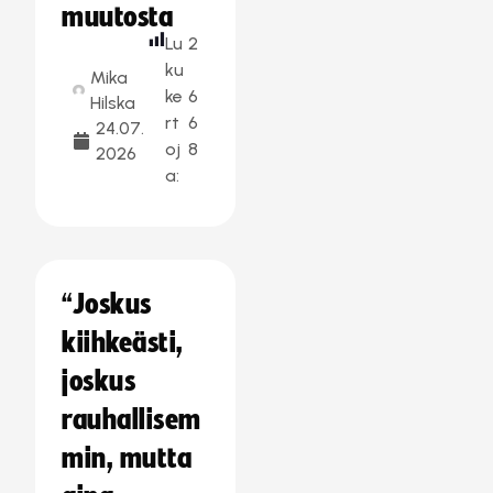
muutosta
Lu
2
ku
Mika
ke
6
Hilska
rt
6
24.07.
oj
8
2026
a:
“Joskus
kiihkeästi,
joskus
rauhallisem
min, mutta