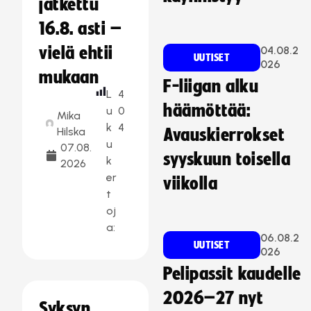
jatkettu
16.8. asti –
vielä ehtii
04.08.2
UUTISET
026
mukaan
F-liigan alku
L
4
häämöttää:
u
0
Mika
k
4
Hilska
Avauskierrokset
u
07.08.
syyskuun toisella
k
2026
er
viikolla
t
oj
a:
06.08.2
UUTISET
026
Pelipassit kaudelle
2026–27 nyt
Syksyn