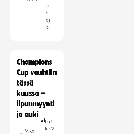
er
t
oj
a:
Champions
Cup vauhtiin
tässä
kuussa –
lipunmyynti
jo auki
Lu
1
ku
2
Mika