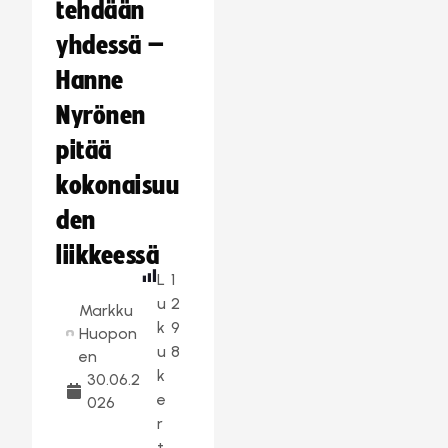
tehdään
yhdessä –
Hanne
Nyrönen
pitää
kokonaisuu
den
liikkeessä
L
1
u
2
Markku
k
9
Huopon
u
8
en
k
30.06.2
e
026
r
t