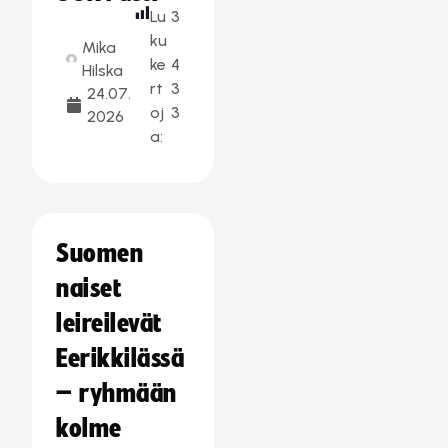
Lu
3
ku
Mika
ke
4
Hilska
rt
3
24.07.
oj
3
2026
a:
Suomen
naiset
leireilevät
Eerikkilässä
– ryhmään
kolme