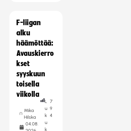
F-liigan
alku
häämöttää:
Avauskierro
kset
syyskuun
toisella
viikolla
L
7
u
9
Mika
k
4
Hilska
u
04.08.
k
2026