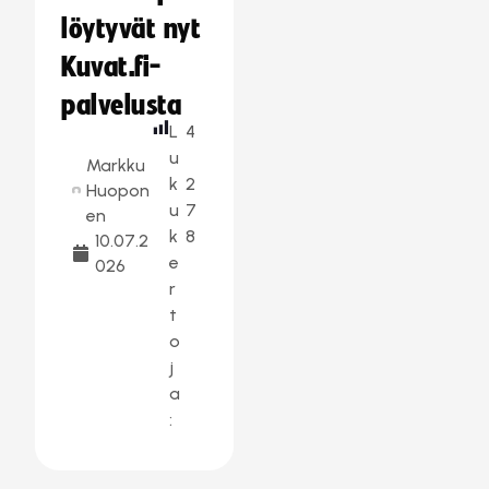
löytyvät nyt
Kuvat.fi-
palvelusta
L
4
u
Markku
k
2
Huopon
u
7
en
k
8
10.07.2
e
026
r
t
o
j
a
: