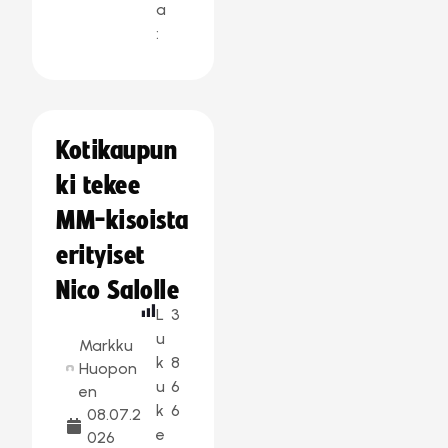
a
:
Kotikaupun
ki tekee
MM-kisoista
erityiset
Nico Salolle
L
3
u
Markku
k
8
Huopon
u
6
en
k
6
08.07.2
e
026