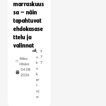
marraskuus
sa – näin
tapahtuvat
ehdokasase
ttelu ja
valinnat
L
9
u
7
Mika
k
7
Hilska
u
04.08.
k
2026
er
t
oj
a: