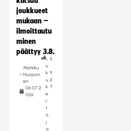
kutsuu
joukkueet
mukaan –
ilmoittautu
minen
päättyy 3.8.
L
3
u
Markku
k
9
Huopon
u
2
en
k
7
06.07.2
e
026
r
t
o
j
a