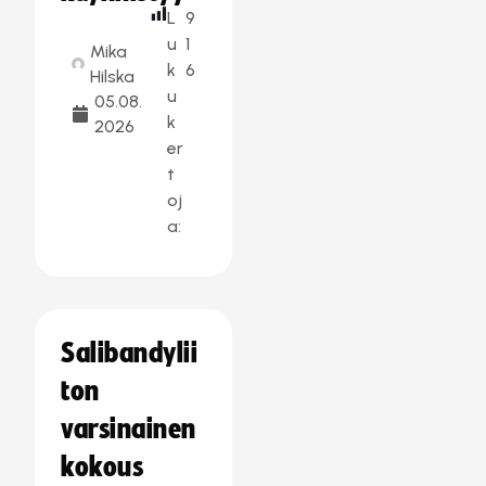
L
9
u
1
Mika
k
6
Hilska
u
05.08.
k
2026
er
t
oj
a:
Salibandylii
ton
varsinainen
kokous