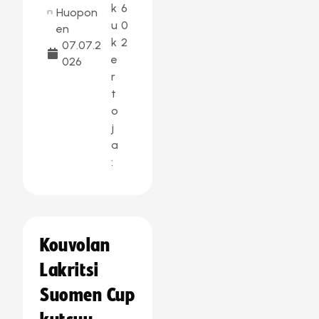
k
6
Huopon
u
0
en
k
2
07.07.2
e
026
r
t
o
j
a
:
Kouvolan
Lakritsi
Suomen Cup