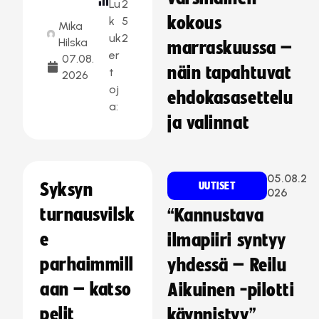
Lu
2
kokous
k
5
Mika
uk
2
Hilska
marraskuussa –
er
07.08.
näin tapahtuvat
t
2026
oj
ehdokasasettelu
a:
ja valinnat
05.08.2
Syksyn
UUTISET
026
turnausvilsk
“Kannustava
e
ilmapiiri syntyy
parhaimmill
yhdessä – Reilu
aan – katso
Aikuinen -pilotti
pelit
käynnistyy”