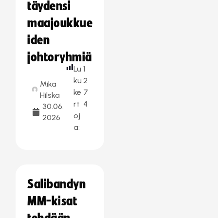
täydensi
maajoukkue
iden
johtoryhmiä
Lu
1
ku
2
Mika
ke
7
Hilska
rt
4
30.06.
oj
2026
a:
Salibandyn
MM-kisat