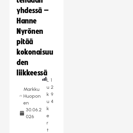
tehdään
yhdessä –
Hanne
Nyrönen
pitää
kokonaisuu
den
liikkeessä
L
1
u
2
Markku
k
9
Huopon
u
4
en
k
30.06.2
e
026
r
t