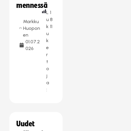
mennessä
L
1
u
8
Markku
k
11
Huopon
u
en
k
01.07.2
e
026
r
t
o
j
a
:
Uudet