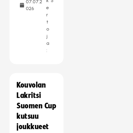
k
5
07.07.2
e
026
r
t
o
j
a
:
Kouvolan
Lakritsi
Suomen Cup
kutsuu
joukkueet