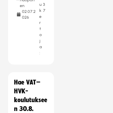
u
3
en
k
7
02.07.2
e
026
r
t
o
j
a
:
Hae VAT–
HVK-
koulutuksee
n 30.8.