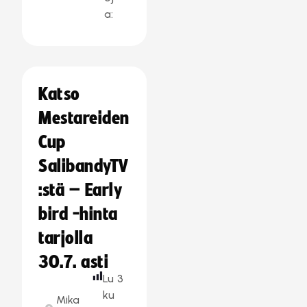
a:
Katso
Mestareiden
Cup
SalibandyTV
:stä – Early
bird -hinta
tarjolla
30.7. asti
Lu
3
ku
Mika