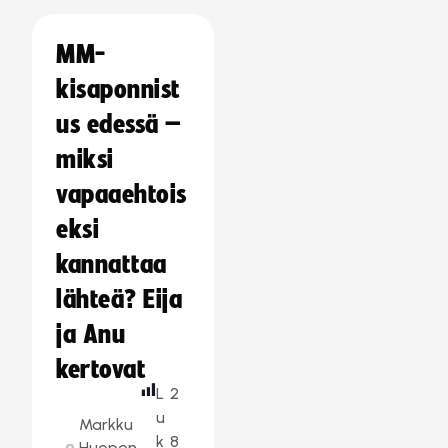
MM-
kisaponnist
us edessä –
miksi
vapaaehtois
eksi
kannattaa
lähteä? Eija
ja Anu
kertovat
L
2
u
Markku
k
8
Huopon