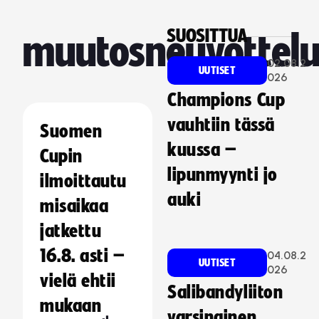
SUOSITTUA
muutosneuvottelu
02.08.2
UUTISET
026
Champions Cup
vauhtiin tässä
Suomen
kuussa –
Cupin
lipunmyynti jo
ilmoittautu
auki
misaikaa
jatkettu
16.8. asti –
04.08.2
UUTISET
026
vielä ehtii
Salibandyliiton
mukaan
varsinainen