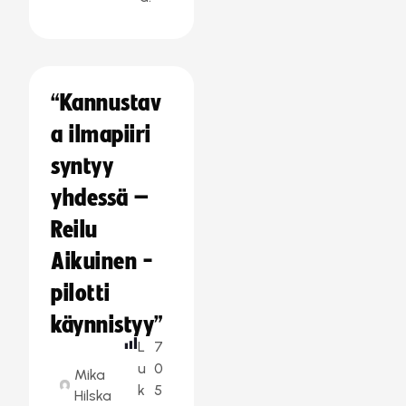
“Kannustav
a ilmapiiri
syntyy
yhdessä –
Reilu
Aikuinen -
pilotti
käynnistyy”
L
7
u
0
Mika
k
5
Hilska