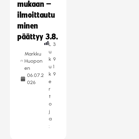
mukaan –
ilmoittautu
minen
päättyy 3.8.
L
3
u
Markku
k
9
Huopon
u
1
en
k
9
06.07.2
e
026
r
t
o
j
a
: