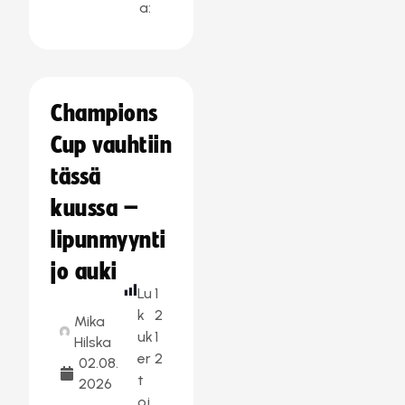
a:
Champions
Cup vauhtiin
tässä
kuussa –
lipunmyynti
jo auki
Lu
1
k
2
Mika
uk
1
Hilska
er
2
02.08.
t
2026
oj