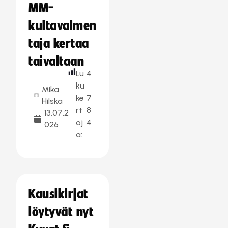
MM-
kultavalmen
taja kertaa
taivaltaan
Lu
4
ku
Mika
ke
7
Hilska
rt
8
13.07.2
oj
4
026
a:
Kausikirjat
löytyvät nyt