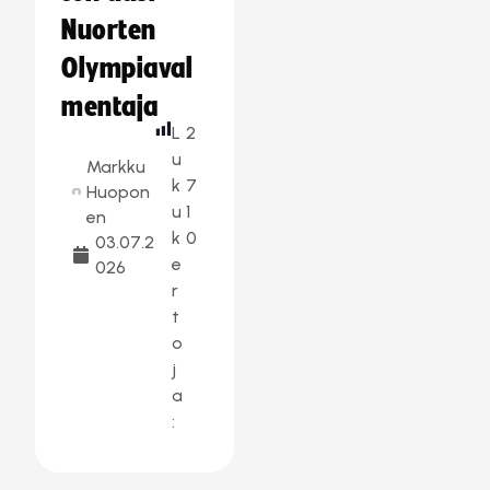
Nuorten
Olympiaval
mentaja
L
2
u
Markku
k
7
Huopon
u
1
en
k
0
03.07.2
e
026
r
t
o
j
a
: