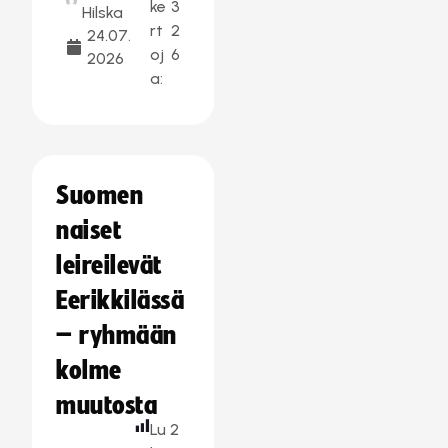
ke
3
Hilska
rt
2
24.07.
oj
6
2026
a:
Suomen
naiset
leireilevät
Eerikkilässä
– ryhmään
kolme
muutosta
Lu
2