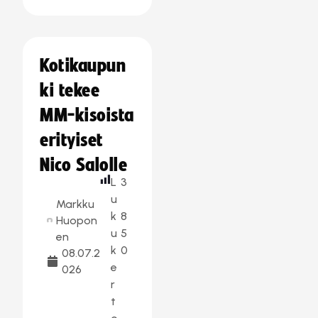
Kotikaupun
ki tekee
MM-kisoista
erityiset
Nico Salolle
L
3
u
Markku
k
8
Huopon
u
5
en
k
0
08.07.2
e
026
r
t