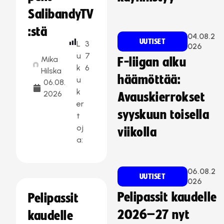
SalibandyTV
:stä
04.08.2
UUTISET
L
3
026
u
7
Mika
F-liigan alku
k
6
Hilska
häämöttää:
u
06.08.
k
2026
Avauskierrokset
er
syyskuun toisella
t
oj
viikolla
a:
06.08.2
UUTISET
026
Pelipassit kaudelle
Pelipassit
2026–27 nyt
kaudelle