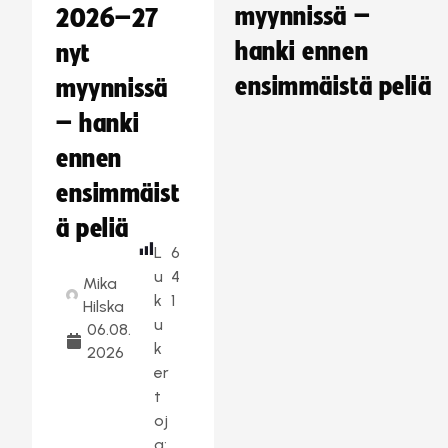
myynnissä –
2026–27
hanki ennen
nyt
ensimmäistä peliä
myynnissä
– hanki
ennen
ensimmäist
ä peliä
L
6
u
4
Mika
k
1
Hilska
u
06.08.
k
2026
er
t
oj
a: