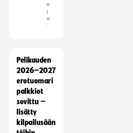
o
j
a
:
Pelikauden
2026–2027
erotuomari
palkkiot
sovittu –
lisätty
kilpailusään