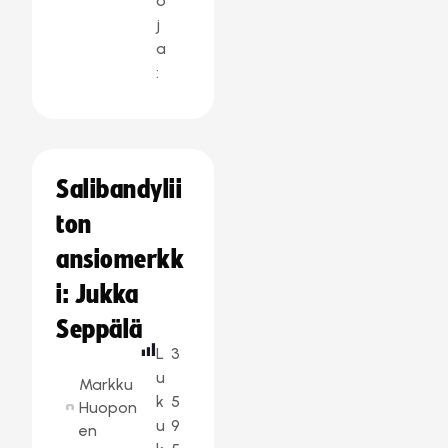
o
j
a
:
Salibandylii
ton
ansiomerkk
i: Jukka
Seppälä
L
3
u
Markku
k
5
Huopon
u
9
en