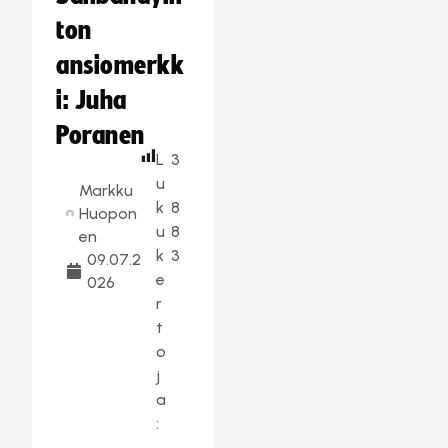
ton
ansiomerkk
i: Juha
Poranen
L
3
u
Markku
k
8
Huopon
u
8
en
k
3
09.07.2
e
026
r
t
o
j
a
: