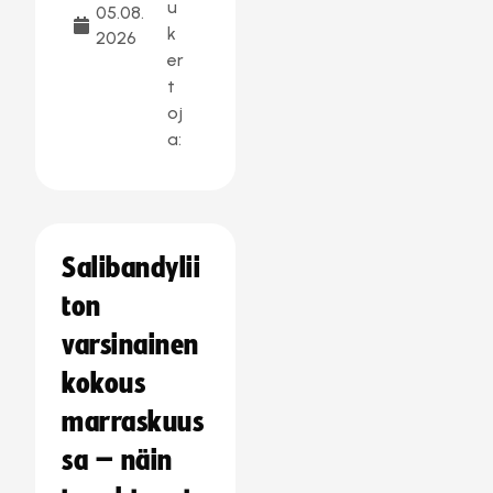
u
05.08.
k
2026
er
t
oj
a:
Salibandylii
ton
varsinainen
kokous
marraskuus
sa – näin