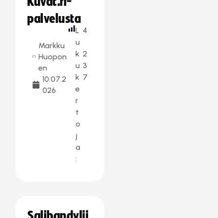
Kuvat.fi-
palvelusta
L
4
u
Markku
k
2
Huopon
u
3
en
k
7
10.07.2
e
026
r
t
o
j
a
:
Salibandylii