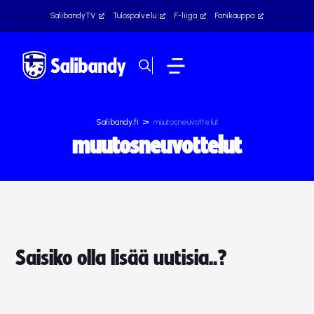
SalibandyTV
Tulospalvelu
F-liiga
Fanikauppa
>
Salibandy.fi
muutosneuvottelut
muutosneuvottelut
Saisiko olla lisää uutisia..?