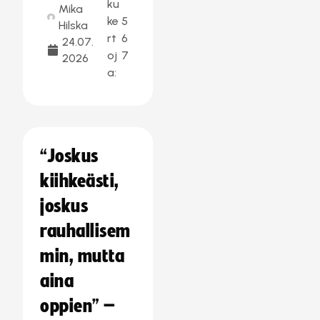
ku
Mika
ke
5
Hilska
rt
6
24.07.
oj
7
2026
a:
“Joskus
kiihkeästi,
joskus
rauhallisem
min, mutta
aina
oppien” –