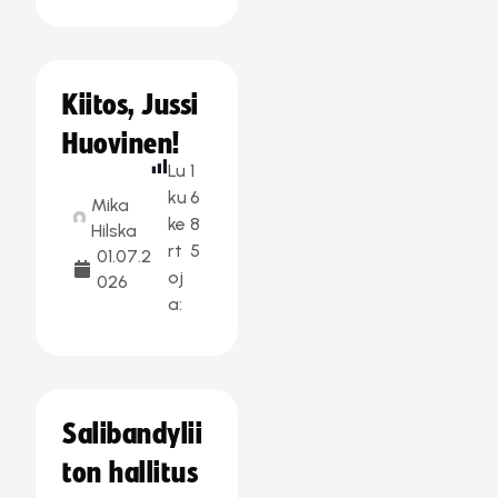
Kiitos, Jussi
Huovinen!
Lu
1
ku
6
Mika
ke
8
Hilska
rt
5
01.07.2
oj
026
a:
Salibandylii
ton hallitus