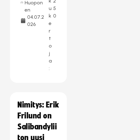
k
2
Huopon
u
5
en
k
0
04.07.2
e
026
r
t
o
j
a
:
Nimitys: Erik
Frilund on
Salibandylii
ton uusi