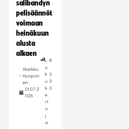
salibandyn
pelisäännöt
voimaan
heinäkuun
alusta
alkaen
L
8
u
Markku
k
3
Huopon
u
3
en
k
3
01.07.2
e
026
rt
o
j
a: