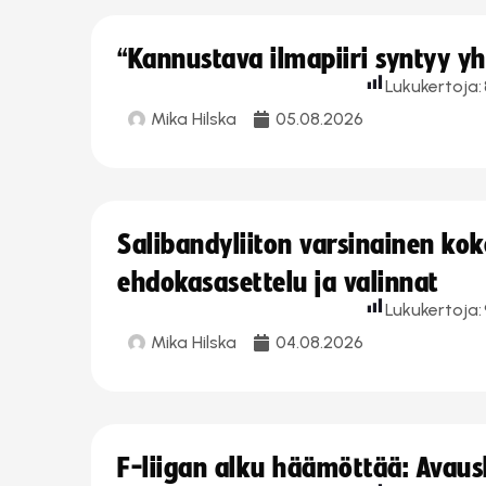
“Kannustava ilmapiiri syntyy yh
Lukukertoja:
Mika Hilska
05.08.2026
Salibandyliiton varsinainen ko
ehdokasasettelu ja valinnat
Lukukertoja:
Mika Hilska
04.08.2026
F-liigan alku häämöttää: Avausk