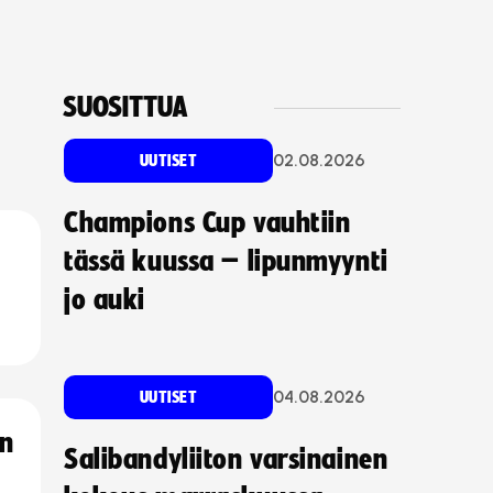
SUOSITTUA
02.08.2026
UUTISET
Champions Cup vauhtiin
tässä kuussa – lipunmyynti
jo auki
04.08.2026
UUTISET
an
Salibandyliiton varsinainen