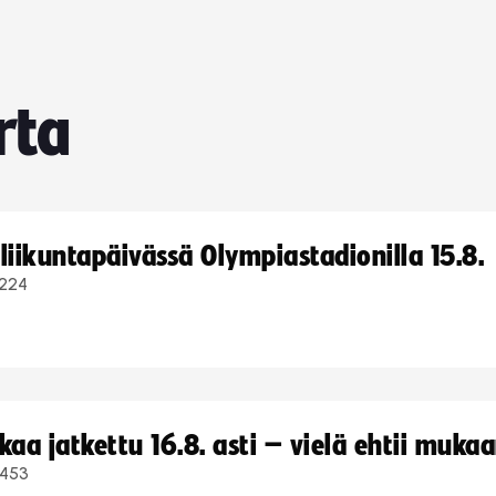
rta
iikuntapäivässä Olympiastadionilla 15.8.
224
a jatkettu 16.8. asti – vielä ehtii muka
453