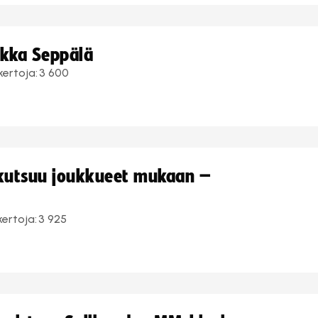
ukka Seppälä
kertoja:
3 600
 kutsuu joukkueet mukaan –
kertoja:
3 925