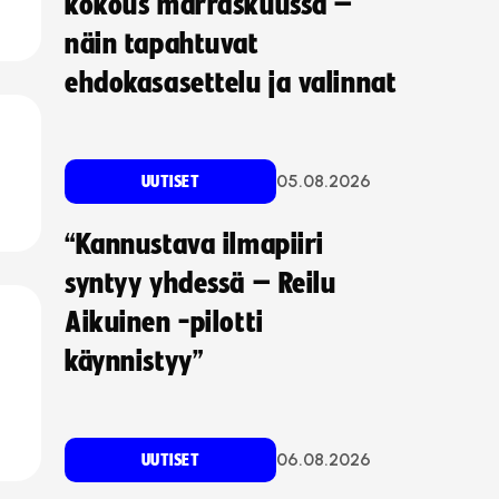
kokous marraskuussa –
näin tapahtuvat
ehdokasasettelu ja valinnat
05.08.2026
UUTISET
“Kannustava ilmapiiri
syntyy yhdessä – Reilu
Aikuinen -pilotti
käynnistyy”
06.08.2026
UUTISET