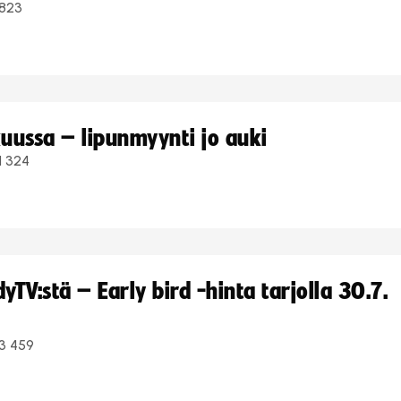
823
uussa – lipunmyynti jo auki
1 324
TV:stä – Early bird -hinta tarjolla 30.7.
3 459