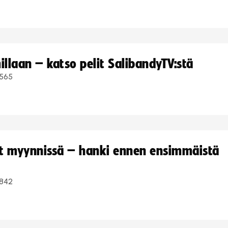
llaan – katso pelit SalibandyTV:stä
565
yt myynnissä – hanki ennen ensimmäistä
842