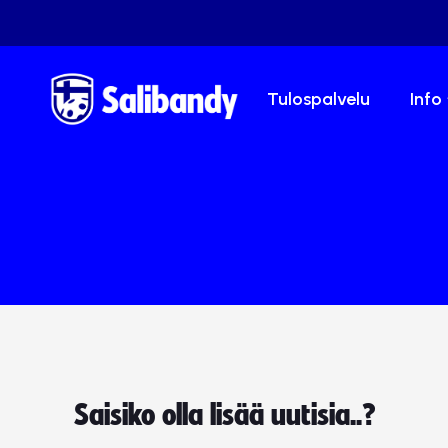
Tulospalvelu
Info
Saisiko olla lisää uutisia..?