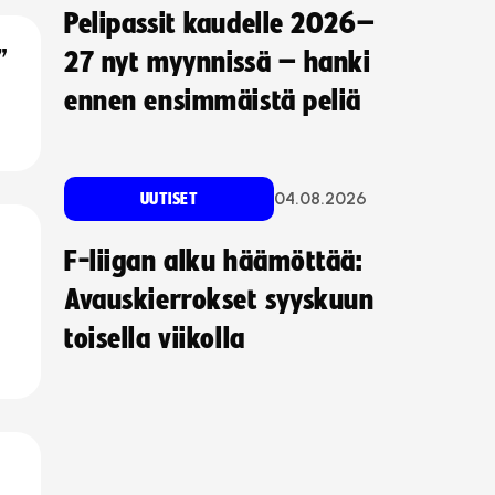
Pelipassit kaudelle 2026–
”
27 nyt myynnissä – hanki
ennen ensimmäistä peliä
04.08.2026
UUTISET
F-liigan alku häämöttää:
Avauskierrokset syyskuun
toisella viikolla