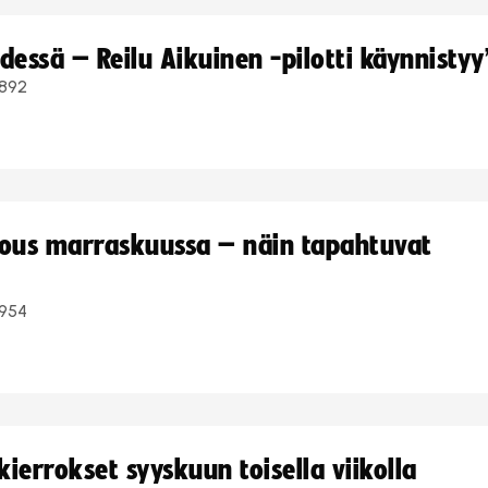
dessä – Reilu Aikuinen -pilotti käynnistyy
892
kous marraskuussa – näin tapahtuvat
954
ierrokset syyskuun toisella viikolla