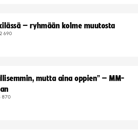
kkilässä – ryhmään kolme muutosta
2 690
hallisemmin, mutta aina oppien” – MM-
aan
4 870