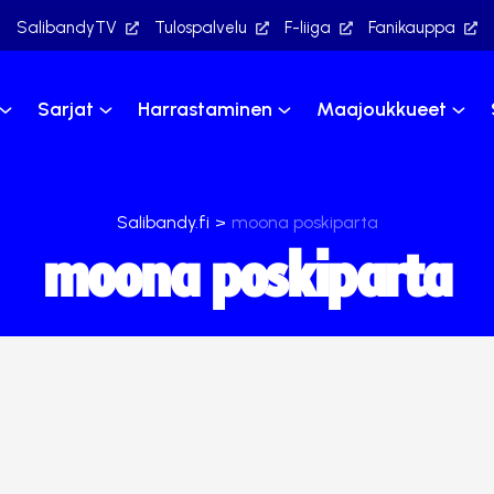
SalibandyTV
Tulospalvelu
F-liiga
Fanikauppa
Sarjat
Harrastaminen
Maajoukkueet
Salibandy.fi
>
moona poskiparta
moona poskiparta