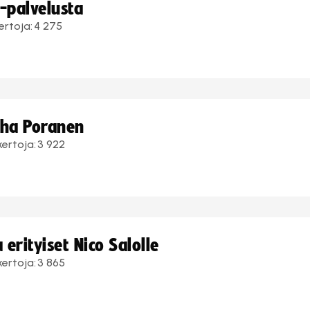
i-palvelusta
ertoja:
4 275
uha Poranen
kertoja:
3 922
erityiset Nico Salolle
kertoja:
3 865