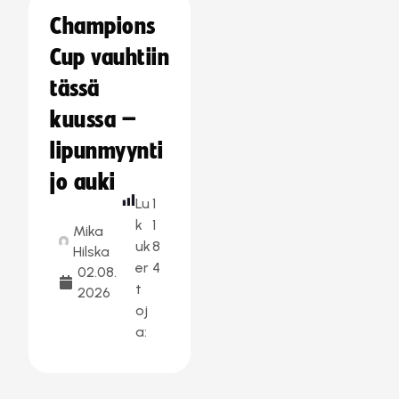
Champions
Cup vauhtiin
tässä
kuussa –
lipunmyynti
jo auki
Lu
1
k
1
Mika
uk
8
Hilska
er
4
02.08.
t
2026
oj
a: