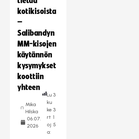
tietää
kotikisoista
–
Salibandyn
MM-kisojen
käytännön
kysymykset
koottiin
yhteen
Lu
3
ku
Mika
ke
3
Hilska
rt
1
06.07.
oj
5
2026
a: