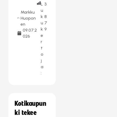
L
3
u
Markku
k
8
Huopon
u
7
en
k
9
09.07.2
e
026
r
t
o
j
a
:
Kotikaupun
ki tekee