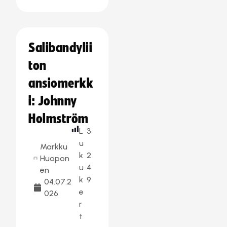
Salibandylii
ton
ansiomerkk
i: Johnny
Holmström
L
3
u
Markku
k
2
Huopon
u
4
en
k
9
04.07.2
e
026
r
t