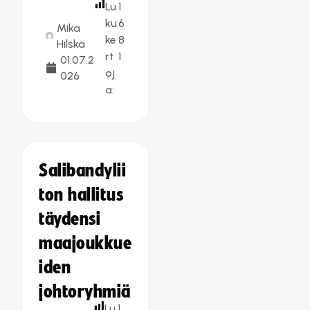
Lu
1
ku
6
Mika
ke
8
Hilska
rt
1
01.07.2
oj
026
a:
Salibandylii
ton hallitus
täydensi
maajoukkue
iden
johtoryhmiä
Lu
1