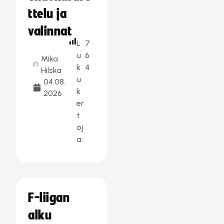
ttelu ja
valinnat
L
7
u
6
Mika
k
4
Hilska
u
04.08.
k
2026
er
t
oj
a:
F-liigan
alku