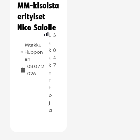
MM-kisoista
erityiset
Nico Salolle
L
3
u
Markku
k
8
Huopon
u
4
en
k
7
08.07.2
e
026
r
t
o
j
a
: