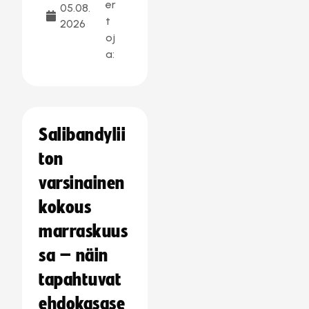
er
05.08.
t
2026
oj
a:
Salibandylii
ton
varsinainen
kokous
marraskuus
sa – näin
tapahtuvat
ehdokasase