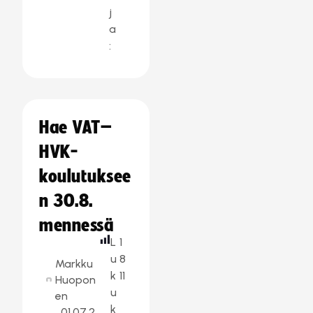
j
a
:
Hae VAT–
HVK-
koulutuksee
n 30.8.
mennessä
L
1
u
8
Markku
k
11
Huopon
u
en
k
01.07.2