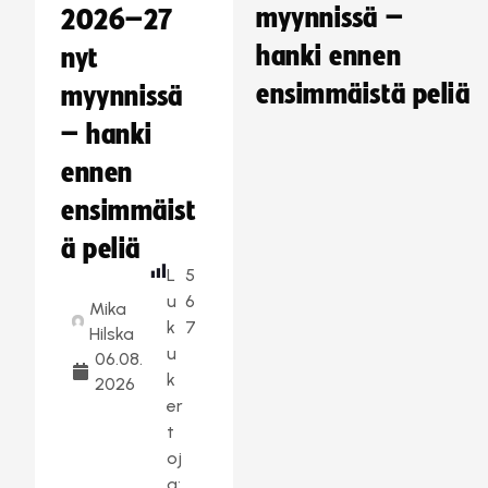
myynnissä –
2026–27
hanki ennen
nyt
ensimmäistä peliä
myynnissä
– hanki
ennen
ensimmäist
ä peliä
L
5
u
6
Mika
k
7
Hilska
u
06.08.
k
2026
er
t
oj
a: