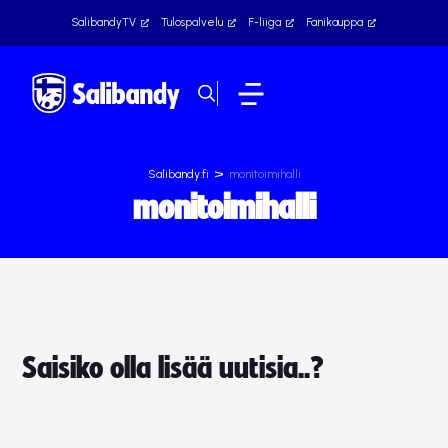
SalibandyTV
Tulospalvelu
F-liiga
Fanikauppa
>
Salibandy.fi
monitoimihalli
monitoimihalli
Saisiko olla lisää uutisia..?