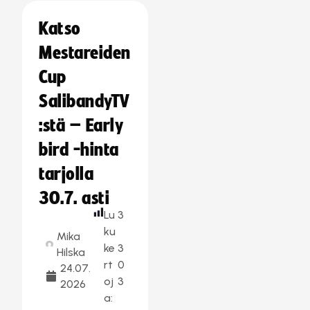
Katso
Mestareiden
Cup
SalibandyTV
:stä – Early
bird -hinta
tarjolla
30.7. asti
Lu
3
ku
Mika
ke
3
Hilska
rt
0
24.07.
oj
3
2026
a: