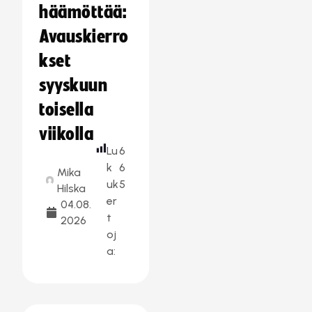
häämöttää:
Avauskierro
kset
syyskuun
toisella
viikolla
Lu
6
k
6
Mika
uk
5
Hilska
er
04.08.
t
2026
oj
a: