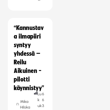
“Kannustav
a ilmapiiri
syntyy
yhdessä –
Reilu
Aikuinen -
pilotti
käynnistyy”
Lu
6
k
6
Mika
uk
3
Hilska