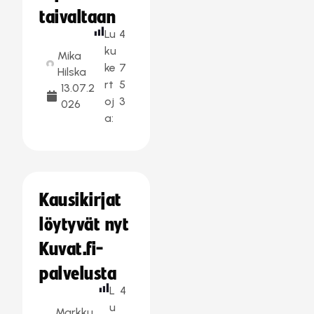
taivaltaan
Lu
4
ku
Mika
ke
7
Hilska
rt
5
13.07.2
oj
3
026
a:
Kausikirjat
löytyvät nyt
Kuvat.fi-
palvelusta
L
4
u
Markku