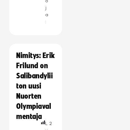
o
j
a
:
Nimitys: Erik
Frilund on
Salibandylii
ton uusi
Nuorten
Olympiaval
mentaja
L
2