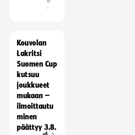
a
:
Kouvolan
Lakritsi
Suomen Cup
kutsuu
joukkueet
mukaan –
ilmoittautu
minen
päättyy 3.8.
L
3