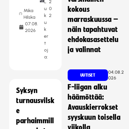
L
2
kokous
u
0
Mika
k
2
Hilska
marraskuussa –
u
07.08.
näin tapahtuvat
k
2026
er
ehdokasasettelu
t
ja valinnat
oj
a:
04.08.2
UUTISET
026
F-liigan alku
Syksyn
häämöttää:
turnausvilsk
Avauskierrokset
e
syyskuun toisella
parhaimmill
viikolla