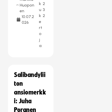
k
2
Huopon
u
3
en
k
2
10.07.2
e
026
rt
o
j
a:
Salibandylii
ton
ansiomerkk
i: Juha
Poranen