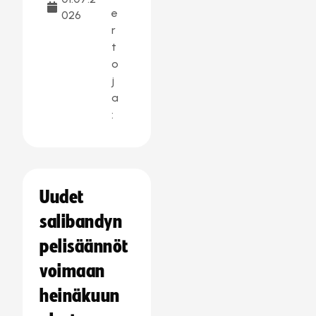
e
026
r
t
o
j
a
:
Uudet
salibandyn
pelisäännöt
voimaan
heinäkuun