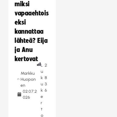
miksi
vapaaehtois
eksi
kannattaa
lähteä? Eija
ja Anu
kertovat
L
2
u
Markku
k
8
Huopon
u
3
en
k
6
02.07.2
e
026
r
t
o