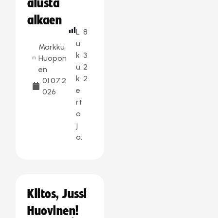
alusta
alkaen
L
8
u
Markku
k
3
Huopon
u
2
en
k
2
01.07.2
e
026
rt
o
j
a:
Kiitos, Jussi
Huovinen!