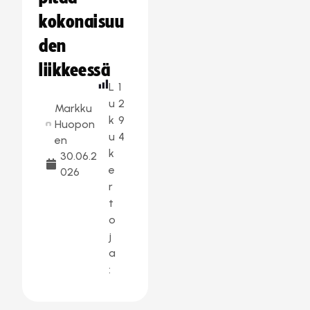
kokonaisuu
den
liikkeessä
L
1
u
2
Markku
k
9
Huopon
u
4
en
k
30.06.2
e
026
r
t
o
j
a
: