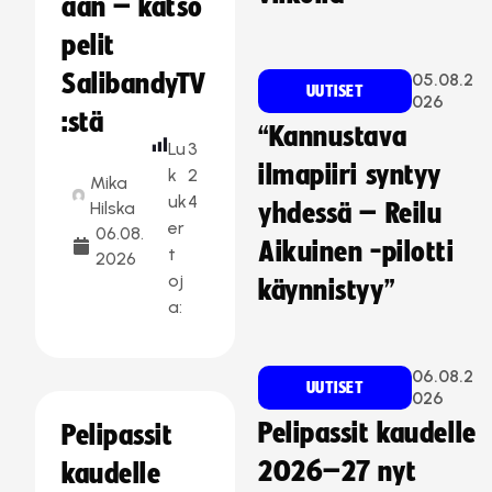
aan – katso
pelit
SalibandyTV
05.08.2
UUTISET
026
:stä
“Kannustava
Lu
3
ilmapiiri syntyy
k
2
Mika
uk
4
Hilska
yhdessä – Reilu
er
06.08.
Aikuinen -pilotti
t
2026
oj
käynnistyy”
a:
06.08.2
UUTISET
026
Pelipassit kaudelle
Pelipassit
2026–27 nyt
kaudelle