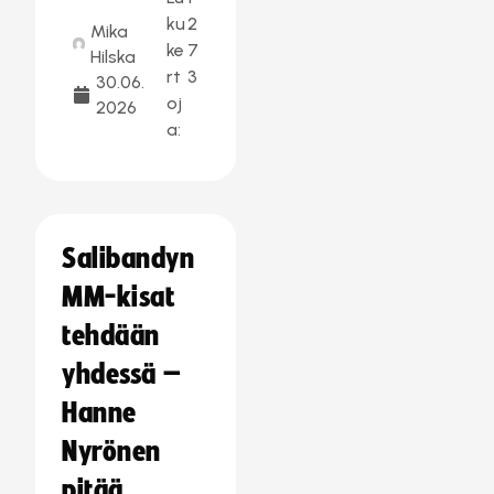
ku
2
Mika
ke
7
Hilska
rt
3
30.06.
oj
2026
a:
Salibandyn
MM-kisat
tehdään
yhdessä –
Hanne
Nyrönen
pitää