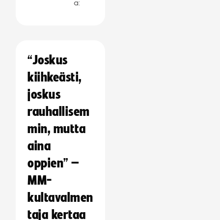
a:
“Joskus
kiihkeästi,
joskus
rauhallisem
min, mutta
aina
oppien” –
MM-
kultavalmen
taja kertaa