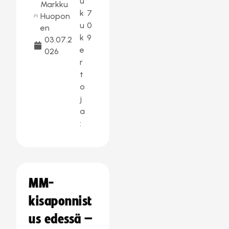
u
Markku
k
7
Huopon
u
0
en
k
9
03.07.2
e
026
r
t
o
j
a
:
MM-
kisaponnist
us edessä –