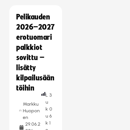
Pelikauden
2026–2027
erotuomari
palkkiot
sovittu –
lisätty
kilpailusään
töihin
L
3
u
Markku
k
0
Huopon
u
6
en
k
1
29.06.2
e