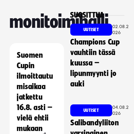
SUOSITTUA
monitoimihalli
02.08.2
UUTISET
026
Champions Cup
vauhtiin tässä
Suomen
kuussa –
Cupin
lipunmyynti jo
ilmoittautu
auki
misaikaa
jatkettu
16.8. asti –
04.08.2
UUTISET
026
vielä ehtii
Salibandyliiton
mukaan
varsinainen