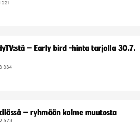
1 221
TV:stä – Early bird -hinta tarjolla 30.7.
3 334
kkilässä – ryhmään kolme muutosta
2 573