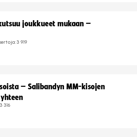
 kutsuu joukkueet mukaan –
kertoja:
3 919
kisoista – Salibandyn MM-kisojen
 yhteen
3 316