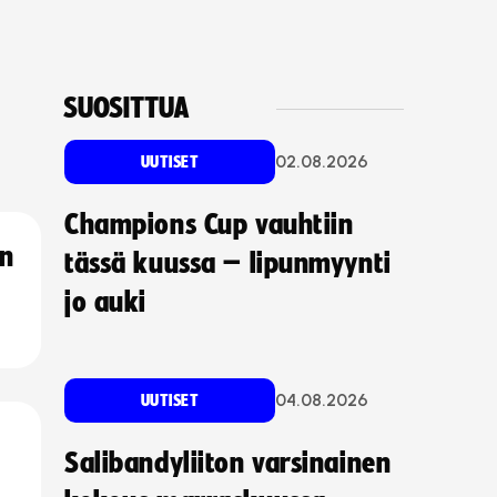
SUOSITTUA
02.08.2026
UUTISET
Champions Cup vauhtiin
an
tässä kuussa – lipunmyynti
jo auki
04.08.2026
UUTISET
Salibandyliiton varsinainen