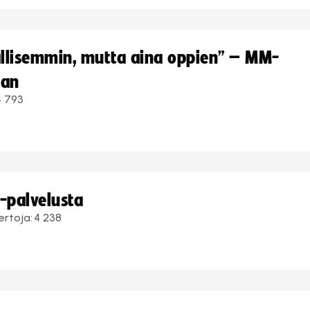
hallisemmin, mutta aina oppien” – MM-
aan
4 793
i-palvelusta
ertoja:
4 238