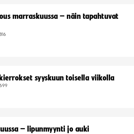
kous marraskuussa – näin tapahtuvat
816
ierrokset syyskuun toisella viikolla
699
uussa – lipunmyynti jo auki