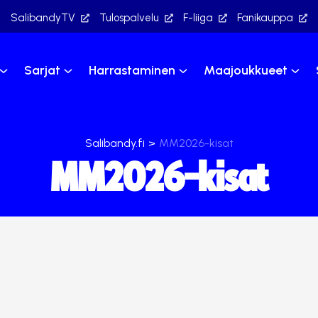
SalibandyTV
Tulospalvelu
F-liiga
Fanikauppa
Sarjat
Harrastaminen
Maajoukkueet
Salibandy.fi
>
MM2026-kisat
MM2026-kisat