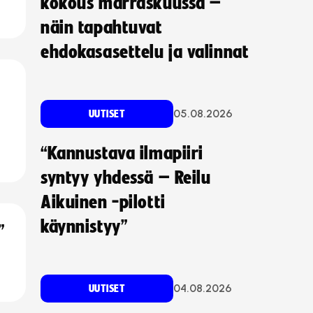
kokous marraskuussa –
näin tapahtuvat
ehdokasasettelu ja valinnat
05.08.2026
UUTISET
“Kannustava ilmapiiri
syntyy yhdessä – Reilu
Aikuinen -pilotti
käynnistyy”
”
04.08.2026
UUTISET