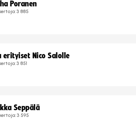
uha Poranen
kertoja:
3 885
erityiset Nico Salolle
kertoja:
3 851
ukka Seppälä
kertoja:
3 595