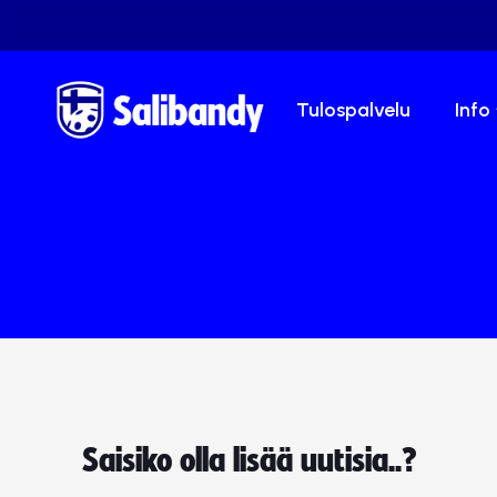
Tulospalvelu
Info
Saisiko olla lisää uutisia..?