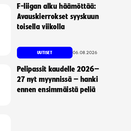
F-liigan alku häämöttää:
Avauskierrokset syyskuun
toisella viikolla
06.08.2026
UUTISET
Pelipassit kaudelle 2026–
27 nyt myynnissä – hanki
ennen ensimmäistä peliä