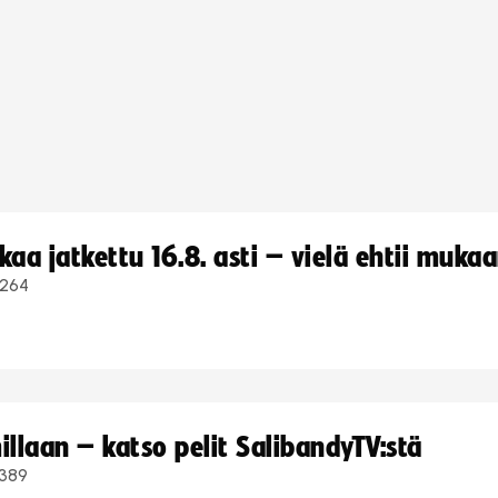
a jatkettu 16.8. asti – vielä ehtii muka
264
llaan – katso pelit SalibandyTV:stä
389