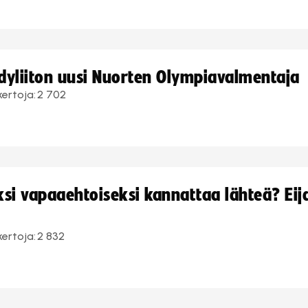
ndyliiton uusi Nuorten Olympiavalmentaja
kertoja:
2 702
i vapaaehtoiseksi kannattaa lähteä? Eij
kertoja:
2 832