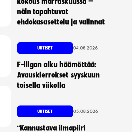
kokous marraskuussa –
näin tapahtuvat
ehdokasasettelu ja valinnat
04.08.2026
UUTISET
F-liigan alku häämöttää:
Avauskierrokset syyskuun
toisella viikolla
05.08.2026
UUTISET
“Kannustava ilmapiiri