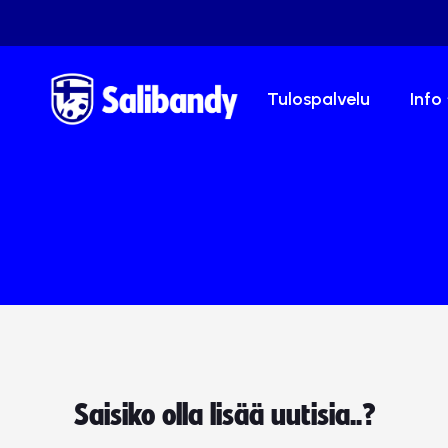
Tulospalvelu
Info
Saisiko olla lisää uutisia..?