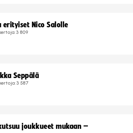
erityiset Nico Salolle
kertoja:
3 809
ukka Seppälä
kertoja:
3 587
 kutsuu joukkueet mukaan –