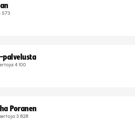
aan
4 573
i-palvelusta
ertoja:
4 100
uha Poranen
kertoja:
3 828