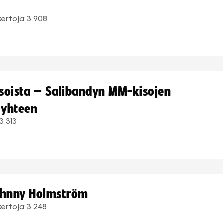
kertoja:
3 908
kisoista – Salibandyn MM-kisojen
 yhteen
3 313
Johnny Holmström
kertoja:
3 248