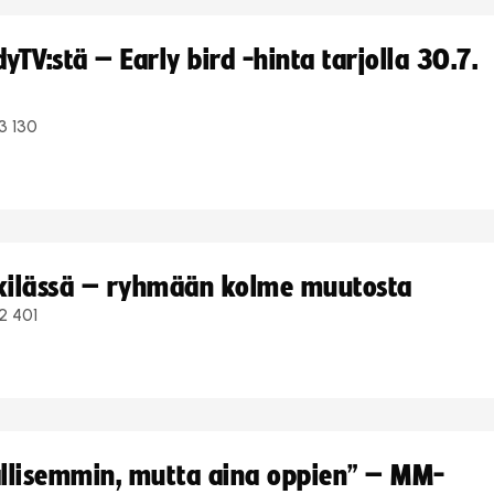
TV:stä – Early bird -hinta tarjolla 30.7.
3 130
kkilässä – ryhmään kolme muutosta
2 401
hallisemmin, mutta aina oppien” – MM-