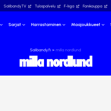
SalibandyTV
Tulospalvelu
F-liiga
Fanikauppa
Sarjat
Harrastaminen
Maajoukkueet
Salibandy.fi
>
milla nordlund
milla nordlund