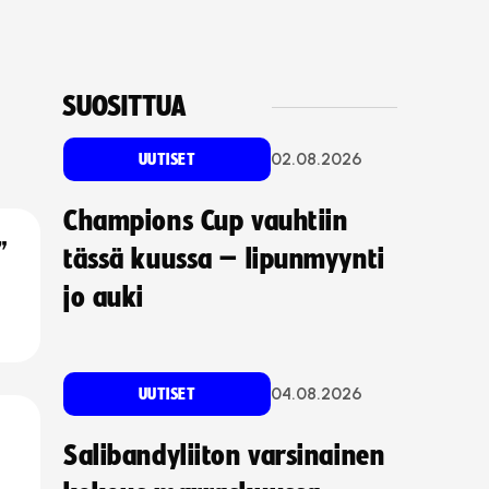
SUOSITTUA
02.08.2026
UUTISET
Champions Cup vauhtiin
”
tässä kuussa – lipunmyynti
jo auki
04.08.2026
UUTISET
Salibandyliiton varsinainen