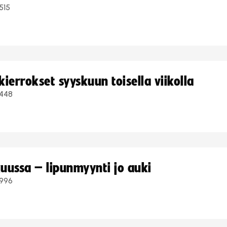
515
ierrokset syyskuun toisella viikolla
448
uussa – lipunmyynti jo auki
996