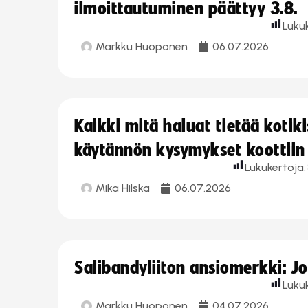
ilmoittautuminen päättyy 3.8.
Luku
Markku Huoponen
06.07.2026
Kaikki mitä haluat tietää koti
käytännön kysymykset koottiin
Lukukertoja:
Mika Hilska
06.07.2026
Salibandyliiton ansiomerkki: 
Luku
Markku Huoponen
04.07.2026