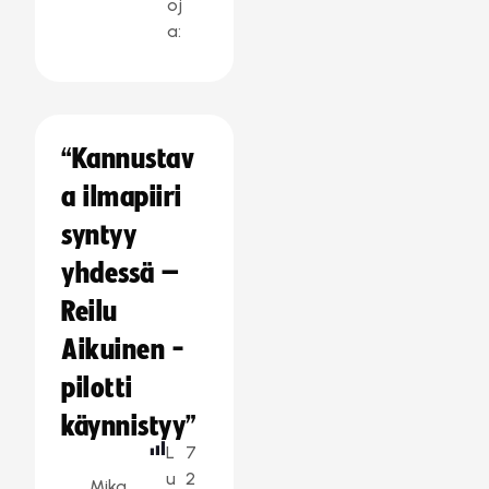
oj
a:
“Kannustav
a ilmapiiri
syntyy
yhdessä –
Reilu
Aikuinen -
pilotti
käynnistyy”
L
7
u
2
Mika