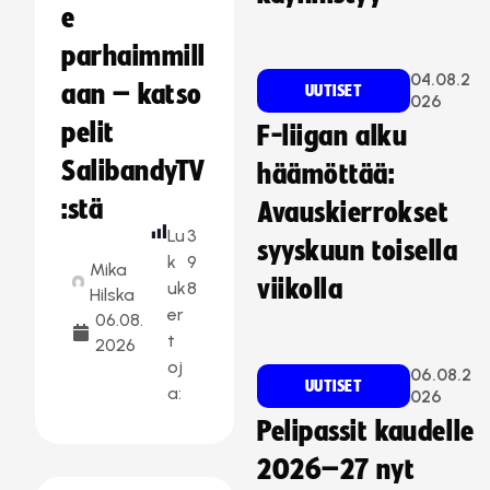
e
parhaimmill
04.08.2
aan – katso
UUTISET
026
pelit
F-liigan alku
SalibandyTV
häämöttää:
:stä
Avauskierrokset
Lu
3
syyskuun toisella
k
9
Mika
viikolla
uk
8
Hilska
er
06.08.
t
2026
oj
06.08.2
UUTISET
a:
026
Pelipassit kaudelle
2026–27 nyt