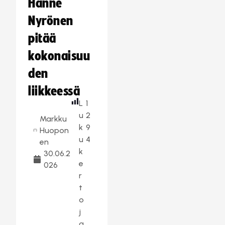
Hanne
Nyrönen
pitää
kokonaisuu
den
liikkeessä
L
1
u
2
Markku
k
9
Huopon
u
4
en
k
30.06.2
e
026
r
t
o
j
a