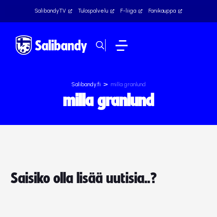
SalibandyTV
Tulospalvelu
F-liiga
Fanikauppa
>
Salibandy.fi
milla granlund
milla granlund
Saisiko olla lisää uutisia..?