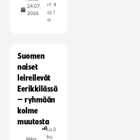
rt
4
24.07.
oj
1
2026
a:
Suomen
naiset
leireilevät
Eerikkilässä
– ryhmään
kolme
muutosta
Lu
2
ku
Mika