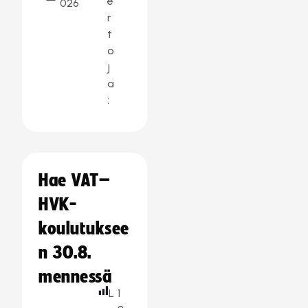
e
026
r
t
o
j
a
:
Hae VAT–
HVK-
koulutuksee
n 30.8.
mennessä
L
1