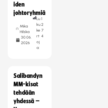
iden
johtoryhmiä
Lu
1
ku
2
Mika
ke
7
Hilska
rt
4
30.06.
oj
2026
a:
Salibandyn
MM-kisat
tehdään
yhdessä –