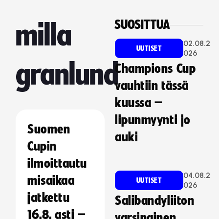
SUOSITTUA
milla
02.08.2
UUTISET
026
granlund
Champions Cup
vauhtiin tässä
kuussa –
lipunmyynti jo
Suomen
auki
Cupin
ilmoittautu
04.08.2
misaikaa
UUTISET
026
jatkettu
Salibandyliiton
16.8. asti –
varsinainen