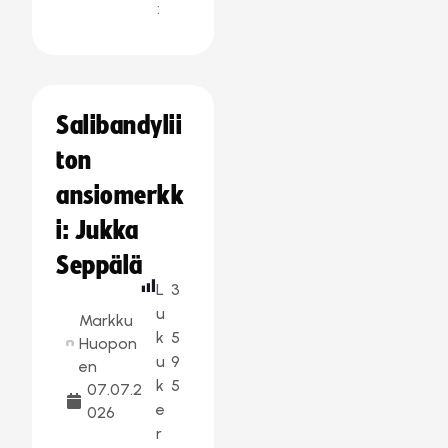
:
Salibandylii
ton
ansiomerkk
i: Jukka
Seppälä
L
3
u
Markku
k
5
Huopon
u
9
en
k
5
07.07.2
e
026
r