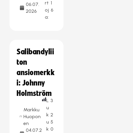
rt
1
06.07.
oj
6
2026
a:
Salibandylii
ton
ansiomerkk
i: Johnny
Holmström
L
3
u
Markku
k
2
Huopon
u
5
en
k
0
04.07.2