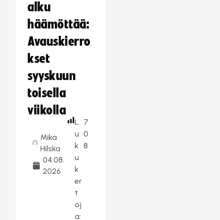
alku
häämöttää:
Avauskierro
kset
syyskuun
toisella
viikolla
L
7
u
0
Mika
k
8
Hilska
u
04.08.
k
2026
er
t
oj
a: