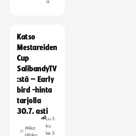
a:
Katso
Mestareiden
Cup
SalibandyTV
:stä – Early
bird -hinta
tarjolla
30.7. asti
Lu
3
ku
Mika
ke
3
Hilska