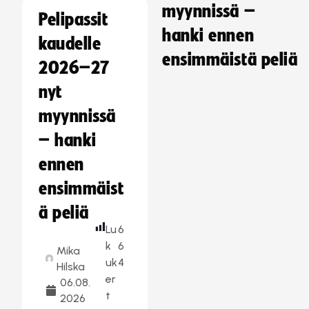
myynnissä –
Pelipassit
hanki ennen
kaudelle
ensimmäistä peliä
2026–27
nyt
myynnissä
– hanki
ennen
ensimmäist
ä peliä
Lu
6
k
6
Mika
uk
4
Hilska
er
06.08.
t
2026