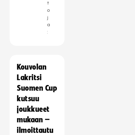
t
o
j
a
:
Kouvolan
Lakritsi
Suomen Cup
kutsuu
joukkueet
mukaan –
ilmoittautu