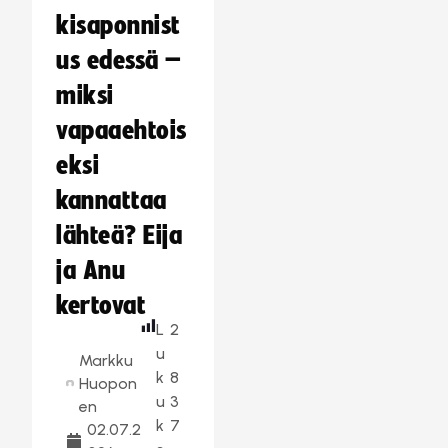
kisaponnist
us edessä –
miksi
vapaaehtois
eksi
kannattaa
lähteä? Eija
ja Anu
kertovat
L
2
u
Markku
k
8
Huopon
u
3
en
k
7
02.07.2