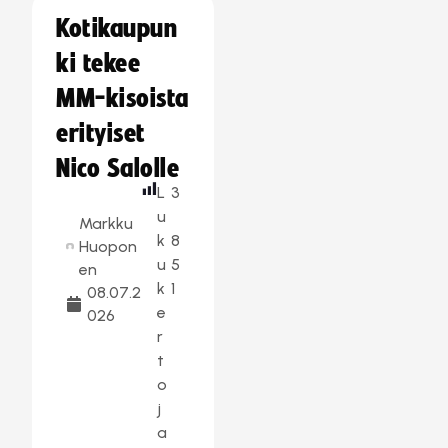
Kotikaupun
ki tekee
MM-kisoista
erityiset
Nico Salolle
L
3
u
Markku
k
8
Huopon
u
5
en
k
1
08.07.2
e
026
r
t
o
j
a