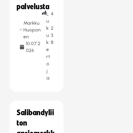
palvelusta
L
4
u
Markku
k
2
Huopon
u
3
en
k
8
10.07.2
e
026
rt
o
j
a:
Salibandylii
ton