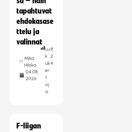
sa – näin
tapahtuvat
ehdokasase
ttelu ja
valinnat
Lu
8
k
2
Mika
uk
4
Hilska
er
04.08.
t
2026
oj
a:
F-liigan