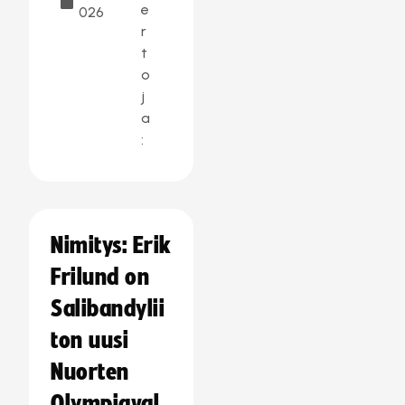
e
026
r
t
o
j
a
:
Nimitys: Erik
Frilund on
Salibandylii
ton uusi
Nuorten
Olympiaval