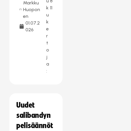
u
8
Markku
k
11
Huopon
u
en
k
01.07.2
e
026
r
t
o
j
a
:
Uudet
salibandyn
pelisäännöt