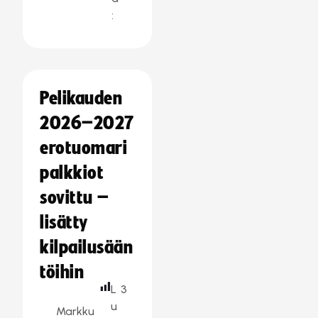
:
Pelikauden
2026–2027
erotuomari
palkkiot
sovittu –
lisätty
kilpailusään
töihin
L
3
u
Markku