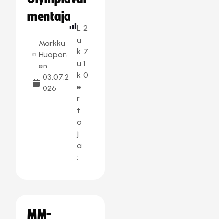
mentaja
L
2
u
Markku
k
7
Huopon
u
1
en
k
0
03.07.2
e
026
r
t
o
j
a
:
MM-