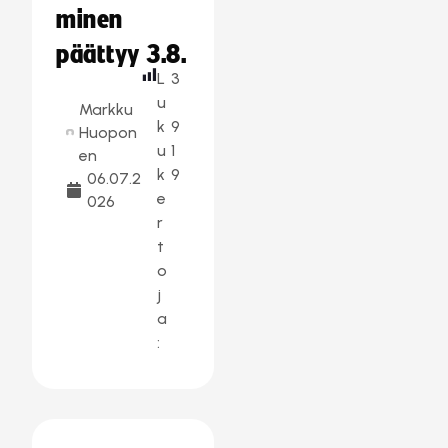
minen
päättyy 3.8.
L
3
u
Markku
k
9
Huopon
u
1
en
k
9
06.07.2
e
026
r
t
o
j
a
: