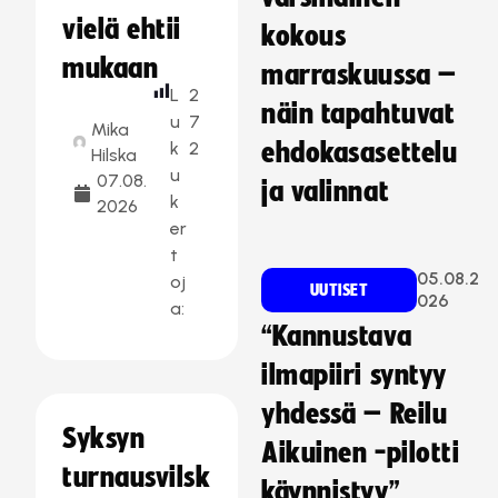
vielä ehtii
kokous
mukaan
marraskuussa –
L
2
näin tapahtuvat
u
7
Mika
k
2
ehdokasasettelu
Hilska
u
07.08.
ja valinnat
k
2026
er
t
05.08.2
oj
UUTISET
026
a:
“Kannustava
ilmapiiri syntyy
yhdessä – Reilu
Syksyn
Aikuinen -pilotti
turnausvilsk
käynnistyy”