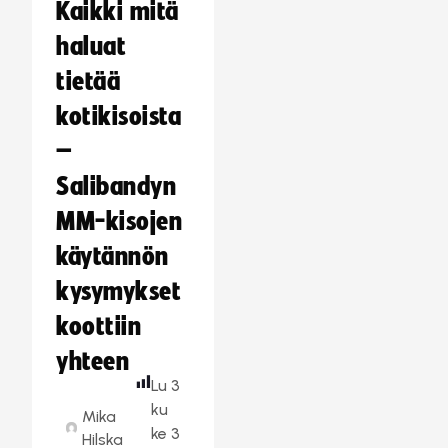
Kaikki mitä
haluat
tietää
kotikisoista
–
Salibandyn
MM-kisojen
käytännön
kysymykset
koottiin
yhteen
Lu
3
ku
Mika
ke
3
Hilska