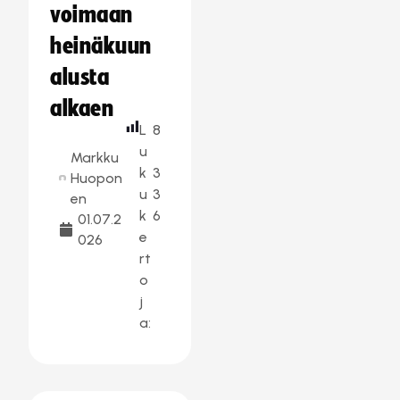
voimaan
heinäkuun
alusta
alkaen
L
8
u
Markku
k
3
Huopon
u
3
en
k
6
01.07.2
e
026
rt
o
j
a: