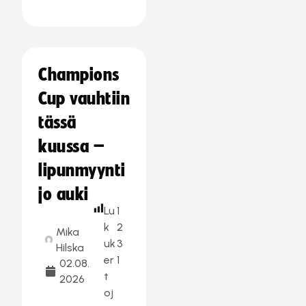
Champions
Cup vauhtiin
tässä
kuussa –
lipunmyynti
jo auki
Lu
1
k
2
Mika
uk
3
Hilska
er
1
02.08.
t
2026
oj