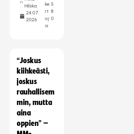
ke
5
Hilska
rt
8
24.07.
oj
0
2026
a:
“Joskus
kiihkeästi,
joskus
rauhallisem
min, mutta
aina
oppien” –