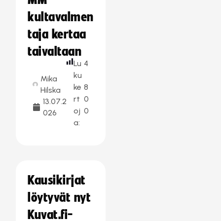
MM-
kultavalmen
taja kertaa
taivaltaan
Lu
4
ku
Mika
ke
8
Hilska
rt
0
13.07.2
oj
0
026
a:
Kausikirjat
löytyvät nyt
Kuvat.fi-