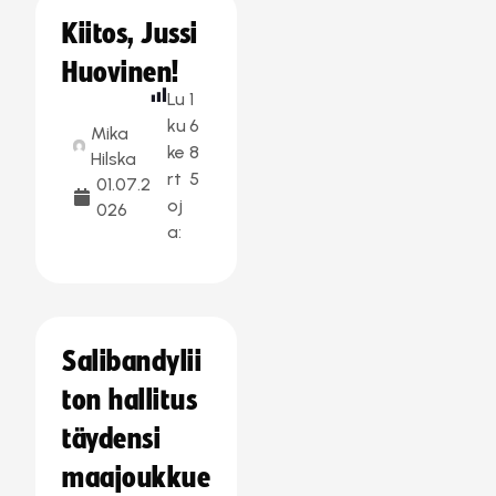
Kiitos, Jussi
Huovinen!
Lu
1
ku
6
Mika
ke
8
Hilska
rt
5
01.07.2
oj
026
a:
Salibandylii
ton hallitus
täydensi
maajoukkue