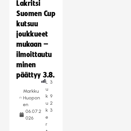
Lakritsi
Suomen Cup
kutsuu
joukkueet
mukaan –
ilmoittautu
minen
päättyy 3.8.
L
3
u
Markku
k
9
Huopon
u
2
en
k
3
06.07.2
e
026
r