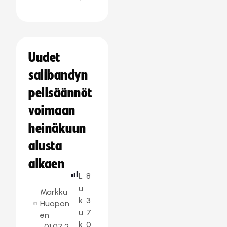
Uudet
salibandyn
pelisäännöt
voimaan
heinäkuun
alusta
alkaen
L
8
u
Markku
k
3
Huopon
u
7
en
k
0
01.07.2