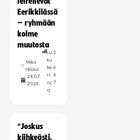
leireilevät
Eerikkilässä
– ryhmään
kolme
muutosta
Lu
2
ku
Mika
ke
6
Hilska
rt
4
24.07.
oj
7
2026
a:
“Joskus
kiihkeästi,