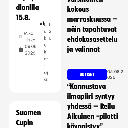
dionilla
kokous
15.8.
marraskuussa –
L
1
näin tapahtuvat
u
2
Mika
k
6
ehdokasasettelu
Hilska
u
08.08.
ja valinnat
k
2026
er
t
05.08.2
oj
UUTISET
026
a:
“Kannustava
ilmapiiri syntyy
yhdessä – Reilu
Suomen
Aikuinen -pilotti
Cupin
käynnistyy”