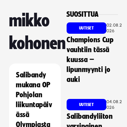
SUOSITTUA
mikko
02.08.2
UUTISET
026
kohonen
Champions Cup
vauhtiin tässä
kuussa –
lipunmyynti jo
Salibandy
auki
mukana OP
Pohjolan
04.08.2
liikuntapäiv
UUTISET
026
ässä
Salibandyliiton
Olympiasta
varsinainen