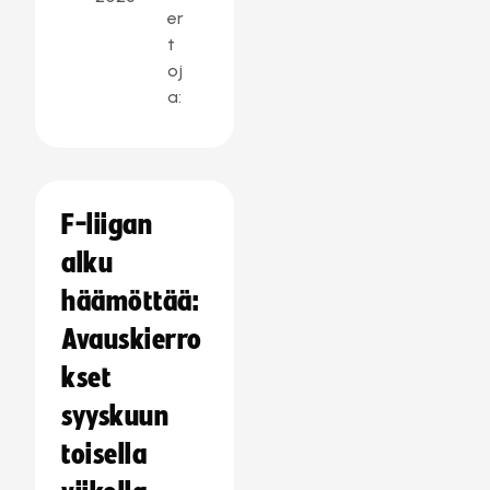
er
t
oj
a:
F-liigan
alku
häämöttää:
Avauskierro
kset
syyskuun
toisella