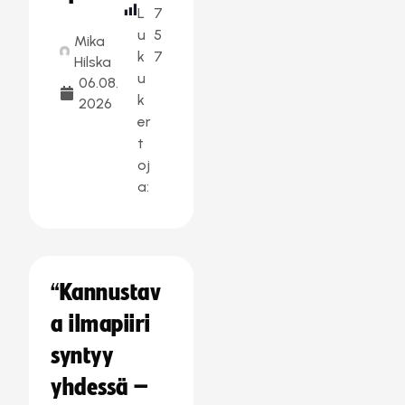
L
7
u
5
Mika
k
7
Hilska
u
06.08.
k
2026
er
t
oj
a:
“Kannustav
a ilmapiiri
syntyy
yhdessä –