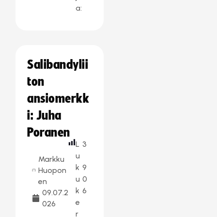
a:
Salibandylii
ton
ansiomerkk
i: Juha
Poranen
L
3
u
Markku
k
9
Huopon
u
0
en
k
6
09.07.2
e
026
r