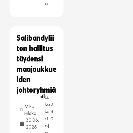
a:
Salibandylii
ton hallitus
täydensi
maajoukkue
iden
johtoryhmiä
Lu
1
ku
2
Mika
ke
8
Hilska
rt
0
30.06.
oj
2026
a: