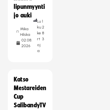
lipunmyynti
jo auki
Lu
1
ku
2
Mika
ke
8
Hilska
rt
3
02.08.
oj
2026
a:
Katso
Mestareiden
Cup
SalibandyTV