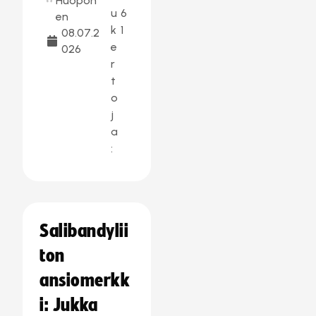
Huopon
u
6
en
k
1
08.07.2
e
026
r
t
o
j
a
:
Salibandylii
ton
ansiomerkk
i: Jukka