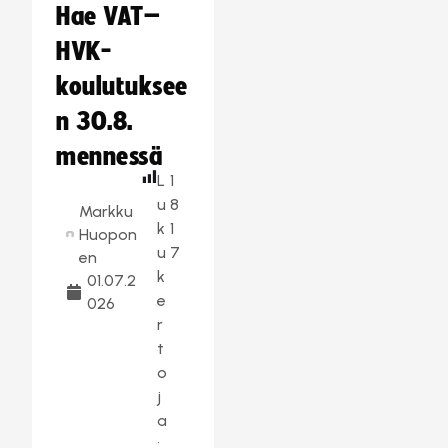
Hae VAT–
HVK-
koulutuksee
n 30.8.
mennessä
L
1
u
8
Markku
k
1
Huopon
u
7
en
k
01.07.2
e
026
r
t
o
j
a
: