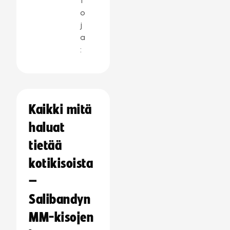
t
o
j
a
:
Kaikki mitä
haluat
tietää
kotikisoista
–
Salibandyn
MM-kisojen