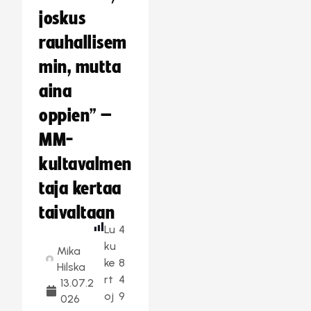
joskus
rauhallisem
min, mutta
aina
oppien” –
MM-
kultavalmen
taja kertaa
taivaltaan
Lu
4
ku
Mika
ke
8
Hilska
rt
4
13.07.2
oj
9
026