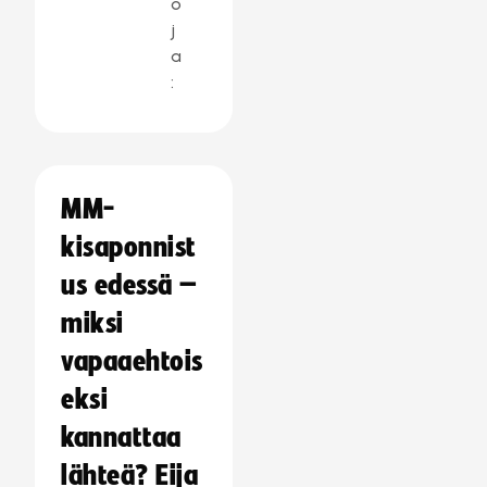
o
j
a
:
MM-
kisaponnist
us edessä –
miksi
vapaaehtois
eksi
kannattaa
lähteä? Eija