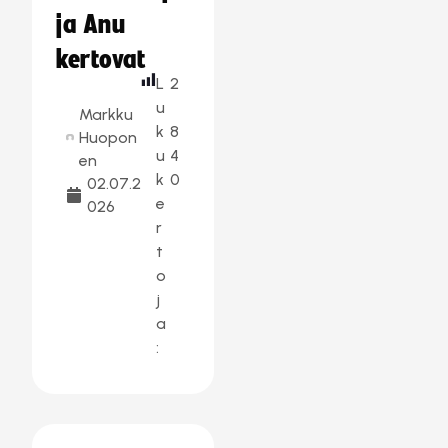
ja Anu
kertovat
L
2
u
Markku
k
8
Huopon
u
4
en
k
0
02.07.2
e
026
r
t
o
j
a
: