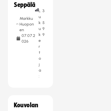
Seppälä
L
3
u
Markku
k
5
Huopon
u
9
en
k
9
07.07.2
e
026
r
t
o
j
a
:
Kouvolan