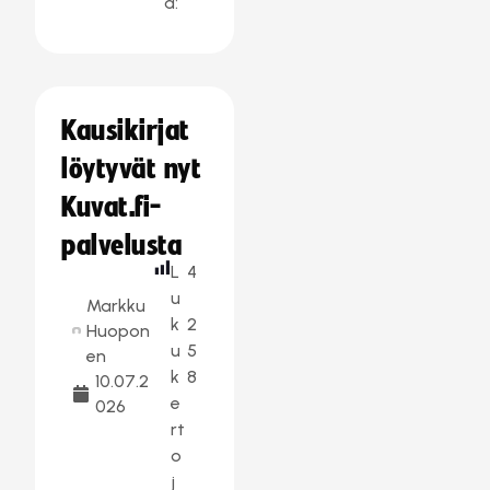
a:
Kausikirjat
löytyvät nyt
Kuvat.fi-
palvelusta
L
4
u
Markku
k
2
Huopon
u
5
en
k
8
10.07.2
e
026
rt
o
j