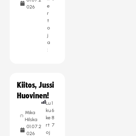
e
026
r
t
o
j
a
:
Kiitos, Jussi
Huovinen!
Lu
1
ku
6
Mika
ke
8
Hilska
rt
7
01.07.2
oj
026