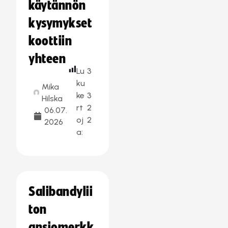
käytännön
kysymykset
koottiin
yhteen
Lu
3
ku
Mika
ke
3
Hilska
rt
2
06.07.
oj
2
2026
a:
Salibandylii
ton
ansiomerkk