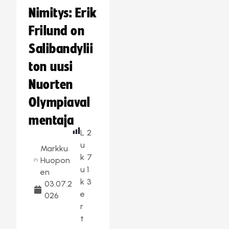
Nimitys: Erik
Frilund on
Salibandylii
ton uusi
Nuorten
Olympiaval
mentaja
L
2
u
Markku
k
7
Huopon
u
1
en
k
3
03.07.2
e
026
r
t