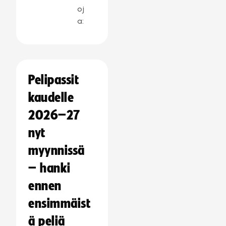
oj
a:
Pelipassit
kaudelle
2026–27
nyt
myynnissä
– hanki
ennen
ensimmäist
ä peliä