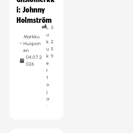
i: Johnny
Holmström
L
3
u
Markku
k
2
Huopon
u
5
en
k
9
04.07.2
e
026
r
t
o
j
a
: