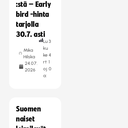
:stä – Early
bird -hinta
tarjolla
30.7. asti
Lu
3
ku
Mika
ke
4
Hilska
rt
1
24.07.
oj
0
2026
a:
Suomen
naiset