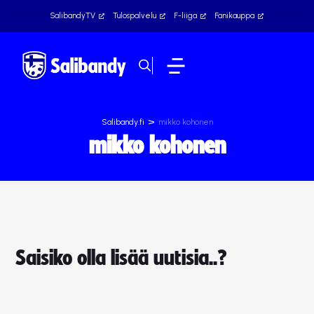
SalibandyTV
Tulospalvelu
F-liiga
Fanikauppa
>
Salibandy.fi
mikko kohonen
mikko kohonen
Saisiko olla lisää uutisia..?