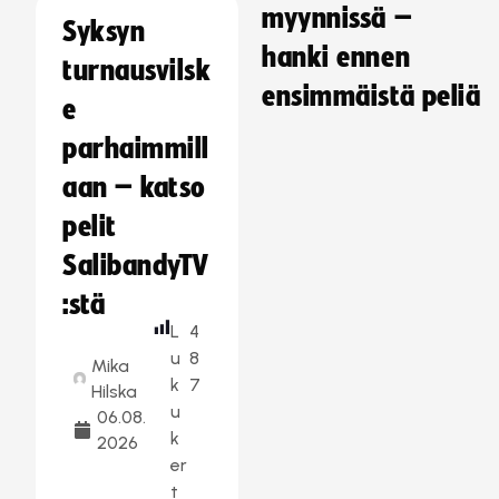
myynnissä –
Syksyn
hanki ennen
turnausvilsk
ensimmäistä peliä
e
parhaimmill
aan – katso
pelit
SalibandyTV
:stä
L
4
u
8
Mika
k
7
Hilska
u
06.08.
k
2026
er
t