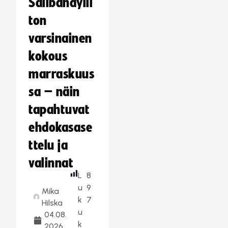
Salibandylii
ton
varsinainen
kokous
marraskuus
sa – näin
tapahtuvat
ehdokasase
ttelu ja
valinnat
L
8
u
9
Mika
k
7
Hilska
u
04.08.
k
2026