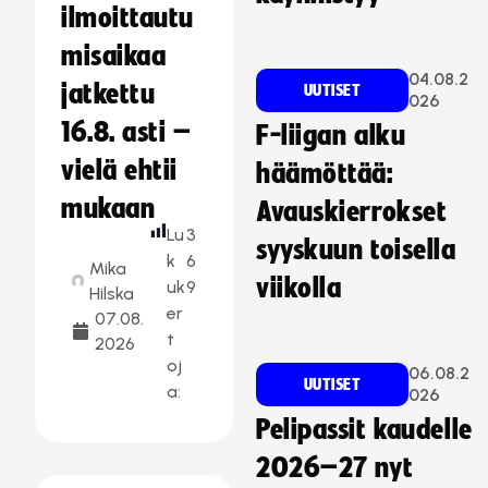
ilmoittautu
misaikaa
04.08.2
jatkettu
UUTISET
026
16.8. asti –
F-liigan alku
vielä ehtii
häämöttää:
mukaan
Avauskierrokset
Lu
3
syyskuun toisella
k
6
Mika
viikolla
uk
9
Hilska
er
07.08.
t
2026
oj
06.08.2
UUTISET
a:
026
Pelipassit kaudelle
2026–27 nyt