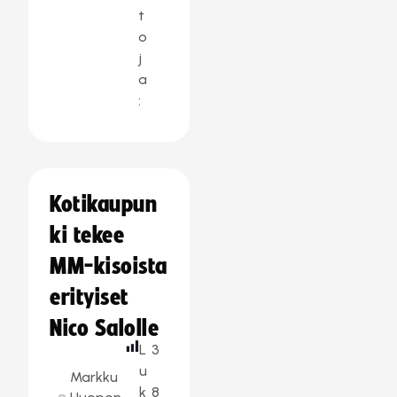
t
o
j
a
:
Kotikaupun
ki tekee
MM-kisoista
erityiset
Nico Salolle
L
3
u
Markku
k
8