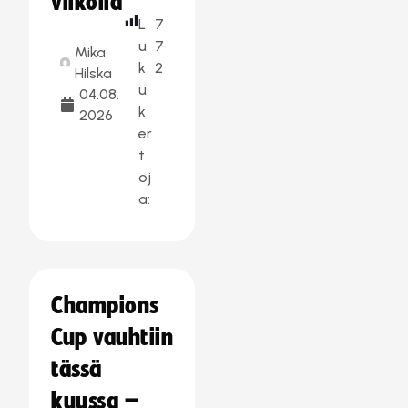
viikolla
L
7
u
7
Mika
k
2
Hilska
u
04.08.
k
2026
er
t
oj
a:
Champions
Cup vauhtiin
tässä
kuussa –