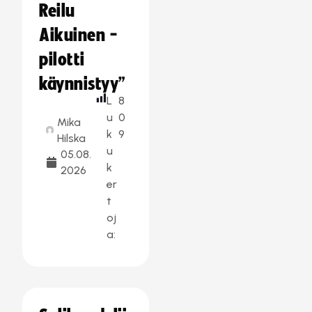
Reilu
Aikuinen -
pilotti
käynnistyy”
L
8
u
0
Mika
k
9
Hilska
u
05.08.
k
2026
er
t
oj
a: