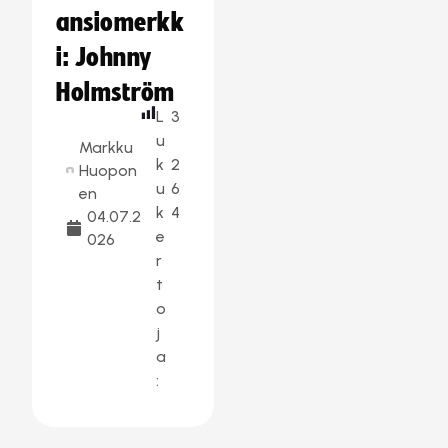
ansiomerkk
i: Johnny
Holmström
L
3
u
Markku
k
2
Huopon
u
6
en
k
4
04.07.2
e
026
r
t
o
j
a
: