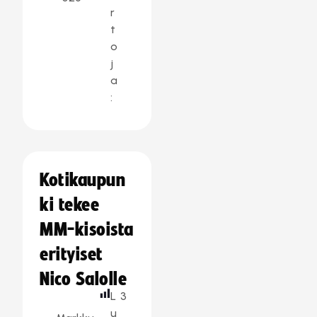
r
t
o
j
a
:
Kotikaupun
ki tekee
MM-kisoista
erityiset
Nico Salolle
L
3
u