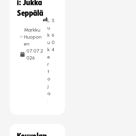
i: Jukka
Seppälä
L
3
u
Markku
k
6
Huopon
u
0
en
k
4
07.07.2
e
026
r
t
o
j
a
: