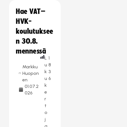
Hae VAT–
HVK-
koulutuksee
n 30.8.
mennessä
L
1
u
8
Markku
k
3
Huopon
u
6
en
k
01.07.2
e
026
r
t
o
j
a