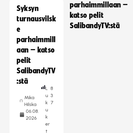
parhaimmillaan –
Syksyn
katso pelit
turnausvilsk
SalibandyTV:stä
e
parhaimmill
aan – katso
pelit
SalibandyTV
:stä
L
8
u
3
Mika
k
7
Hilska
u
06.08.
k
2026
er
t