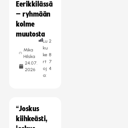
Eerikkilässä
– ryhmään
kolme
muutosta
Lu
2
ku
Mika
ke
8
Hilska
rt
7
24.07.
oj
4
2026
a:
“Joskus
kiihkeästi,