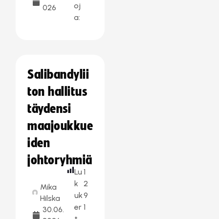
oj
026
a:
Salibandylii
ton hallitus
täydensi
maajoukkue
iden
johtoryhmiä
Lu
1
k
2
Mika
uk
9
Hilska
er
1
30.06.
t