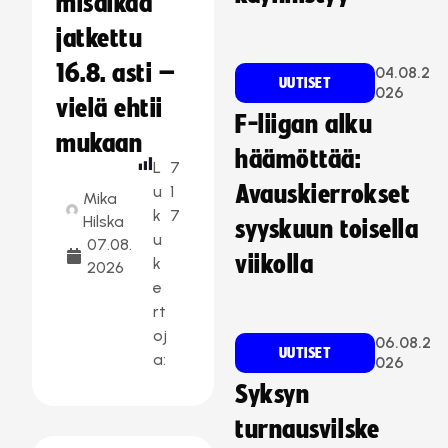
misaikaa
jatkettu
16.8. asti –
04.08.2
UUTISET
026
vielä ehtii
F-liigan alku
mukaan
häämöttää:
L
7
Avauskierrokset
u
1
Mika
k
7
Hilska
syyskuun toisella
u
07.08.
viikolla
k
2026
e
rt
oj
06.08.2
UUTISET
a:
026
Syksyn
turnausvilske