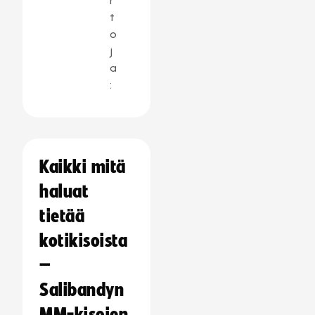
r
t
o
j
a
:
Kaikki mitä
haluat
tietää
kotikisoista
–
Salibandyn