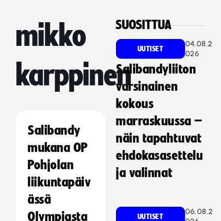
SUOSITTUA
mikko
04.08.2
UUTISET
026
karppinen
Salibandyliiton
varsinainen
kokous
marraskuussa –
Salibandy
näin tapahtuvat
mukana OP
ehdokasasettelu
Pohjolan
ja valinnat
liikuntapäiv
ässä
06.08.2
Olympiasta
UUTISET