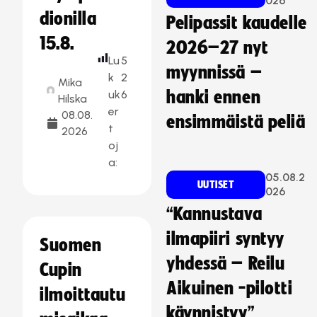
026
dionilla
Pelipassit kaudelle
15.8.
2026–27 nyt
Lu
5
myynnissä –
k
2
Mika
uk
6
hanki ennen
Hilska
er
08.08.
ensimmäistä peliä
t
2026
oj
a:
05.08.2
UUTISET
026
“Kannustava
ilmapiiri syntyy
Suomen
yhdessä – Reilu
Cupin
Aikuinen -pilotti
ilmoittautu
käynnistyy”