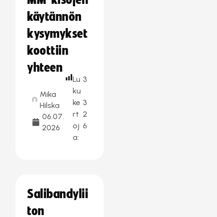
MM-kisojen
käytännön
kysymykset
koottiin
yhteen
Lu
3
ku
Mika
ke
3
Hilska
rt
2
06.07.
oj
6
2026
a:
Salibandylii
ton