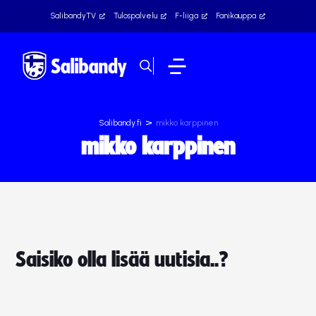
SalibandyTV
Tulospalvelu
F-liiga
Fanikauppa
>
Salibandy.fi
mikko karppinen
mikko karppinen
Saisiko olla lisää uutisia..?