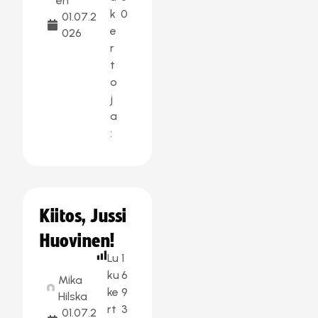
en
k
0
01.07.2
e
026
r
t
o
j
a
:
Kiitos, Jussi
Huovinen!
Lu
1
ku
6
Mika
ke
9
Hilska
rt
3
01.07.2