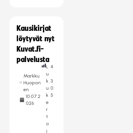
Kausikirjat
löytyvät nyt
Kuvat.fi-
palvelusta
L
4
u
Markku
k
3
Huopon
u
0
en
k
5
10.07.2
e
026
r
t
o
j