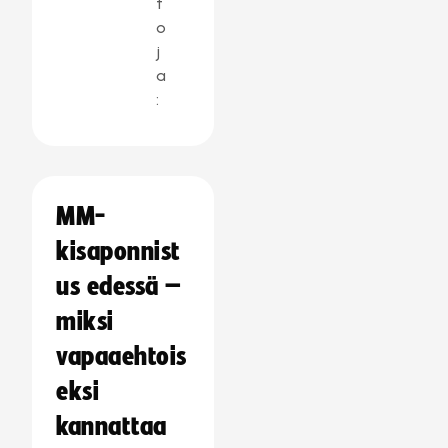
t
o
j
a
:
MM-
kisaponnist
us edessä –
miksi
vapaaehtois
eksi
kannattaa