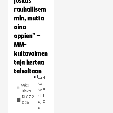
joskus
rauhallisem
min, mutta
aina
oppien” –
MM-
kultavalmen
taja kertaa
taivaltaan
Lu
4
ku
Mika
ke
9
Hilska
rt
1
13.07.2
oj
0
026
a: