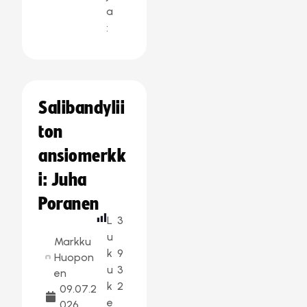
a
:
Salibandylii
ton
ansiomerkk
i: Juha
Poranen
L
3
u
Markku
k
9
Huopon
u
3
en
k
2
09.07.2
e
026