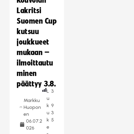
Kouvolan
Lakritsi
Suomen Cup
kutsuu
joukkueet
mukaan –
ilmoittautu
minen
päättyy 3.8.
L
3
u
Markku
k
9
Huopon
u
3
en
k
5
06.07.2
e
026