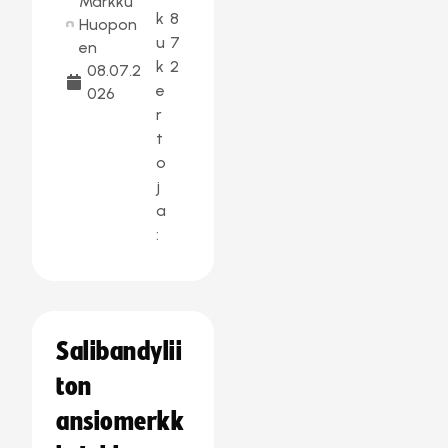
Markku
k
8
Huopon
u
7
en
k
2
08.07.2
e
026
r
t
o
j
a
:
Salibandylii
ton
ansiomerkk