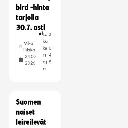
bird -hinta
tarjolla
30.7. asti
Lu
3
ku
Mika
ke
6
Hilska
rt
4
24.07.
oj
5
2026
a:
Suomen
naiset
leireilevät