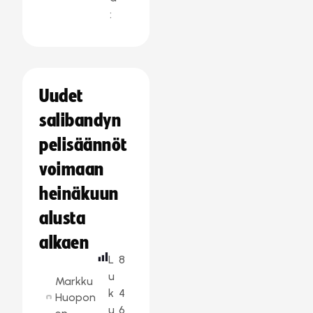
:
Uudet
salibandyn
pelisäännöt
voimaan
heinäkuun
alusta
alkaen
L
8
u
Markku
k
4
Huopon
u
6