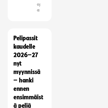
oj
a:
Pelipassit
kaudelle
2026–27
nyt
myynnissä
– hanki
ennen
ensimmäist
ä peliä