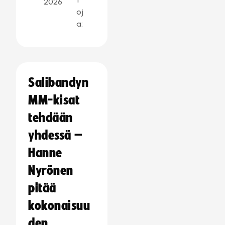
2026
oj
a:
Salibandyn
MM-kisat
tehdään
yhdessä –
Hanne
Nyrönen
pitää
kokonaisuu
den