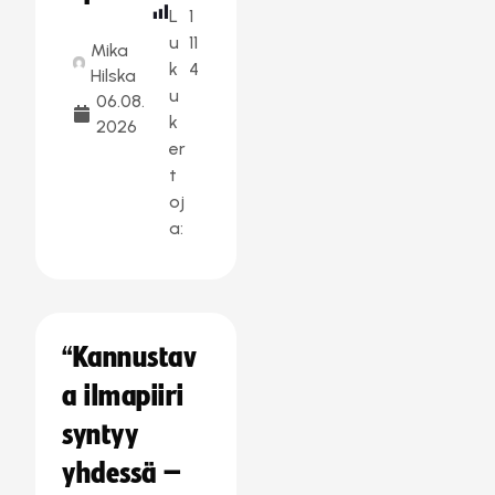
L
1
u
11
Mika
k
4
Hilska
u
06.08.
k
2026
er
t
oj
a:
“Kannustav
a ilmapiiri
syntyy
yhdessä –