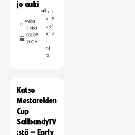
jo auki
Lu
1
k
5
Mika
uk
1
Hilska
er
2
02.08.
t
2026
oj
a:
Katso
Mestareiden
Cup
SalibandyTV
:stä – Early