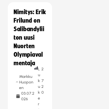
Nimitys: Erik
Frilund on
Salibandylii
ton uusi
Nuorten
Olympiaval
mentaja
L
2
u
Markku
k
7
Huopon
u
2
en
k
0
03.07.2
e
026
r