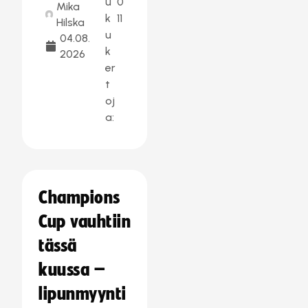
u
0
Mika
k
11
Hilska
u
04.08.
k
2026
er
t
oj
a:
Champions
Cup vauhtiin
tässä
kuussa –
lipunmyynti