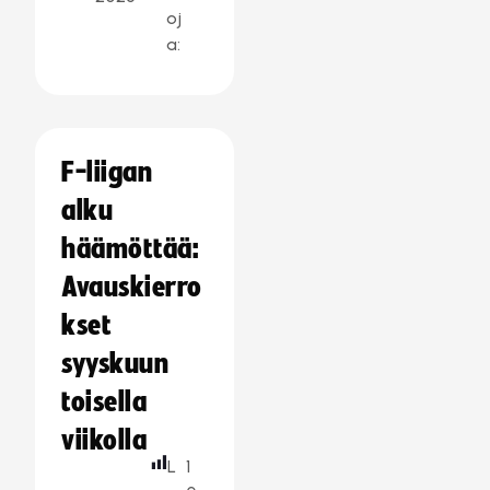
oj
a:
F-liigan
alku
häämöttää:
Avauskierro
kset
syyskuun
toisella
viikolla
L
1