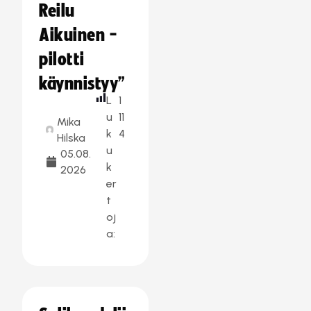
Reilu
Aikuinen -
pilotti
käynnistyy”
L
1
u
11
Mika
k
4
Hilska
u
05.08.
k
2026
er
t
oj
a: