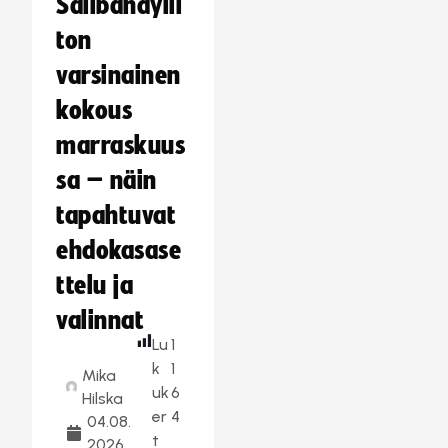
Salibandylii
ton
varsinainen
kokous
marraskuus
sa – näin
tapahtuvat
ehdokasase
ttelu ja
valinnat
Lu
1
k
1
Mika
uk
6
Hilska
er
4
04.08.
t
2026