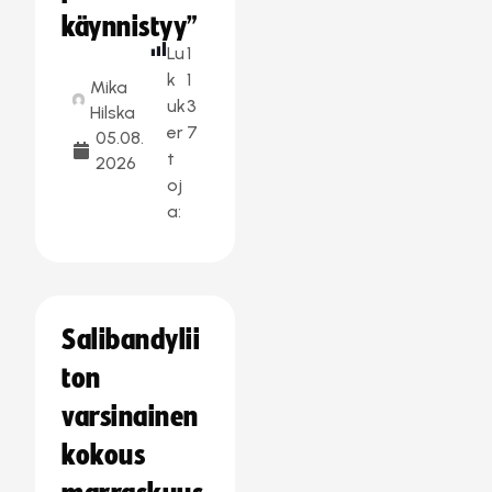
käynnistyy”
Lu
1
k
1
Mika
uk
3
Hilska
er
7
05.08.
t
2026
oj
a:
Salibandylii
ton
varsinainen
kokous