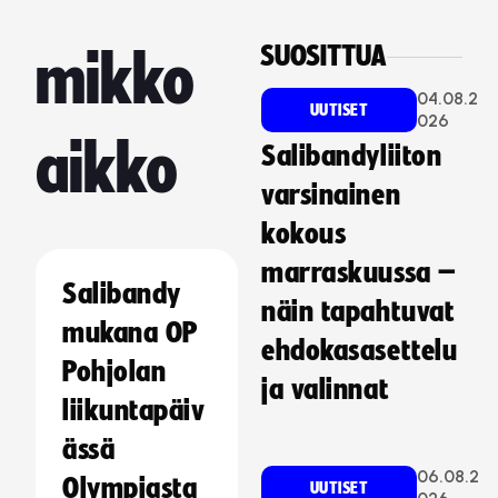
SUOSITTUA
mikko
04.08.2
UUTISET
026
aikko
Salibandyliiton
varsinainen
kokous
marraskuussa –
Salibandy
näin tapahtuvat
mukana OP
ehdokasasettelu
Pohjolan
ja valinnat
liikuntapäiv
ässä
06.08.2
Olympiasta
UUTISET