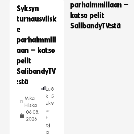
parhaimmillaan –
Syksyn
katso pelit
turnausvilsk
SalibandyTV:stä
e
parhaimmill
aan – katso
pelit
SalibandyTV
:stä
Lu
8
k
5
Mika
uk
9
Hilska
er
06.08.
t
2026
oj
a: