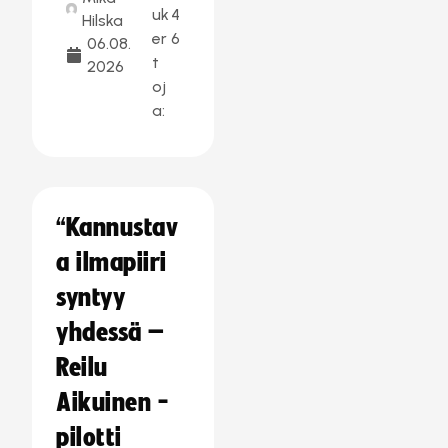
uk
4
Hilska
er
6
06.08.
t
2026
oj
a:
“Kannustav
a ilmapiiri
syntyy
yhdessä –
Reilu
Aikuinen -
pilotti