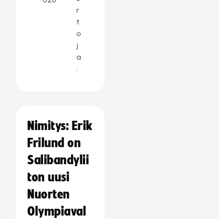
r
t
o
j
a
:
Nimitys: Erik
Frilund on
Salibandylii
ton uusi
Nuorten
Olympiaval