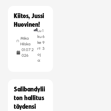
Kiitos, Jussi
Huovinen!
Lu
1
ku
6
Mika
ke
9
Hilska
rt
3
01.07.2
oj
026
a:
Salibandylii
ton hallitus
täydensi