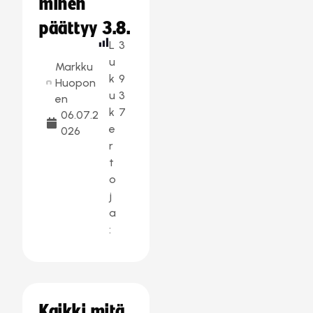
minen
päättyy 3.8.
L
3
u
Markku
k
9
Huopon
u
3
en
k
7
06.07.2
e
026
r
t
o
j
a
:
Kaikki mitä