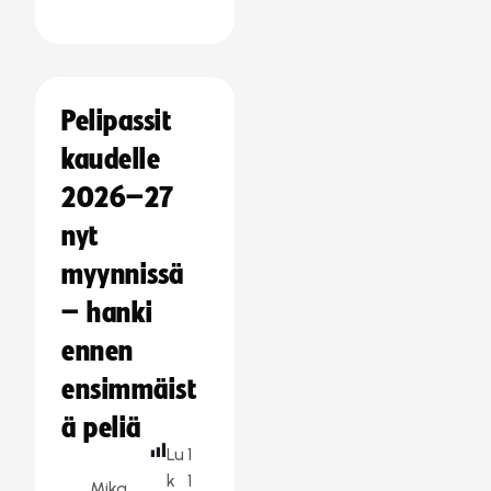
Pelipassit
kaudelle
2026–27
nyt
myynnissä
– hanki
ennen
ensimmäist
ä peliä
Lu
1
k
1
Mika