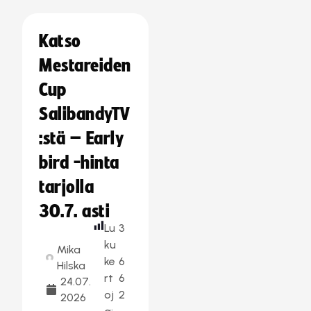
Katso
Mestareiden
Cup
SalibandyTV
:stä – Early
bird -hinta
tarjolla
30.7. asti
Lu
3
ku
Mika
ke
6
Hilska
rt
6
24.07.
oj
2
2026