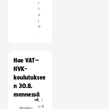
r
t
o
j
a
:
Hae VAT–
HVK-
koulutuksee
n 30.8.
mennessä
L
1
u
8
Markku