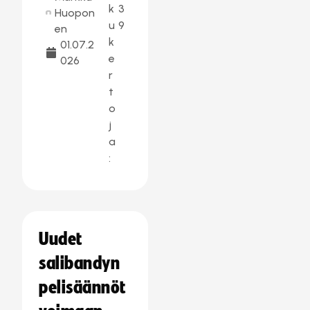
k
3
Huopon
u
9
en
k
01.07.2
e
026
r
t
o
j
a
:
Uudet
salibandyn
pelisäännöt