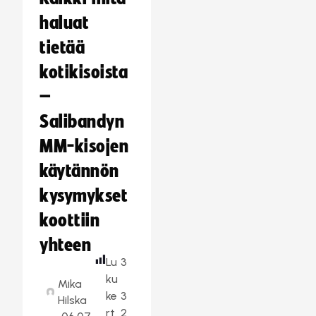
haluat
tietää
kotikisoista
–
Salibandyn
MM-kisojen
käytännön
kysymykset
koottiin
yhteen
Lu
3
ku
Mika
ke
3
Hilska
rt
2