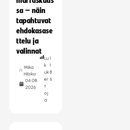
marraskuus
sa – näin
tapahtuvat
ehdokasase
ttelu ja
valinnat
Lu
1
k
1
Mika
uk
8
Hilska
er
6
04.08.
t
2026
oj
a: