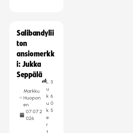
Salibandylii
ton
ansiomerkk
i: Jukka
Seppälä
L
3
u
Markku
k
6
Huopon
u
0
en
k
5
07.07.2
e
026
r
t