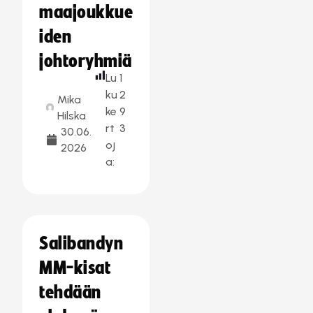
maajoukkue
iden
johtoryhmiä
Lu
1
ku
2
Mika
ke
9
Hilska
rt
3
30.06.
oj
2026
a:
Salibandyn
MM-kisat
tehdään