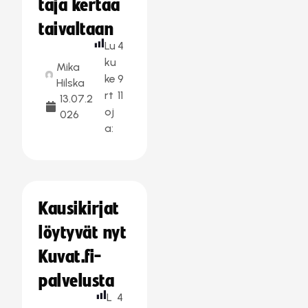
taja kertaa
taivaltaan
Lu
4
ku
Mika
ke
9
Hilska
rt
11
13.07.2
oj
026
a:
Kausikirjat
löytyvät nyt
Kuvat.fi-
palvelusta
L
4