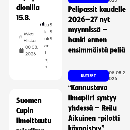
026
dionilla
Pelipassit kaudelle
15.8.
2026–27 nyt
Lu
5
myynnissä –
k
5
Mika
uk
5
hanki ennen
Hilska
er
08.08.
ensimmäistä peliä
t
2026
oj
a:
05.08.2
UUTISET
026
“Kannustava
ilmapiiri syntyy
Suomen
yhdessä – Reilu
Cupin
Aikuinen -pilotti
ilmoittautu
käynnistyy”