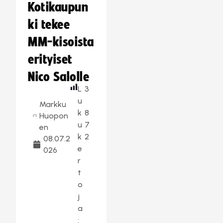
Kotikaupun
ki tekee
MM-kisoista
erityiset
Nico Salolle
L
3
u
Markku
k
8
Huopon
u
7
en
k
2
08.07.2
e
026
r
t
o
j
a
: