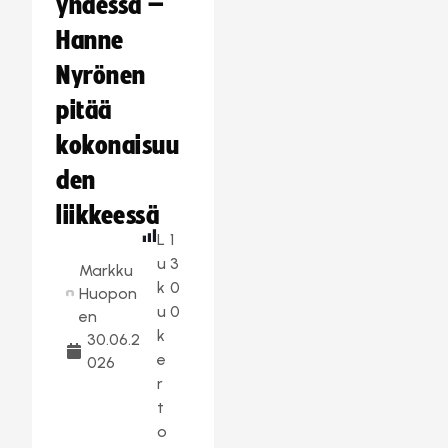
yhdessä –
Hanne
Nyrönen
pitää
kokonaisuu
den
liikkeessä
L
1
u
3
Markku
k
0
Huopon
u
0
en
k
30.06.2
e
026
r
t
o