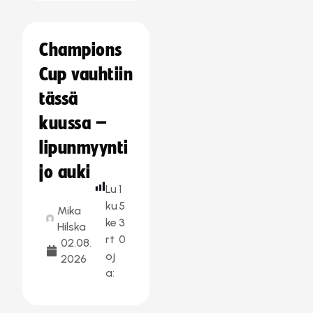
Champions
Cup vauhtiin
tässä
kuussa –
lipunmyynti
jo auki
Lu
1
ku
5
Mika
ke
3
Hilska
rt
0
02.08.
oj
2026
a: