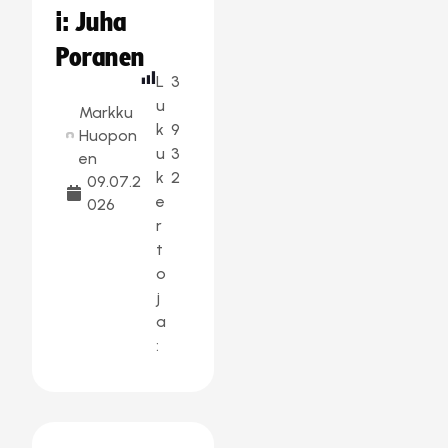
i: Juha
Poranen
L
3
u
Markku
k
9
Huopon
u
3
en
k
2
09.07.2
e
026
r
t
o
j
a
: