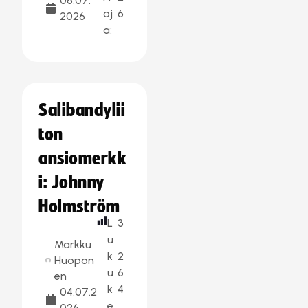
06.07.
oj
6
2026
a:
Salibandylii
ton
ansiomerkk
i: Johnny
Holmström
L
3
u
Markku
k
2
Huopon
u
6
en
k
4
04.07.2
e
026