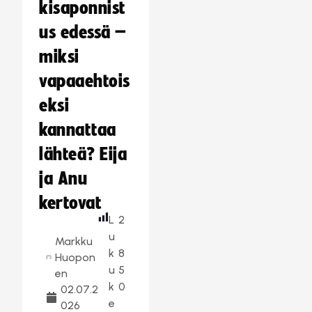
kisaponnist
us edessä –
miksi
vapaaehtois
eksi
kannattaa
lähteä? Eija
ja Anu
kertovat
L
2
u
Markku
k
8
Huopon
u
5
en
k
0
02.07.2
e
026