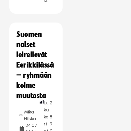
a:
Suomen
naiset
leireilevät
Eerikkilässä
– ryhmään
kolme
muutosta
Lu
2
ku
Mika
ke
8
Hilska
rt
9
24.07.
oj
0