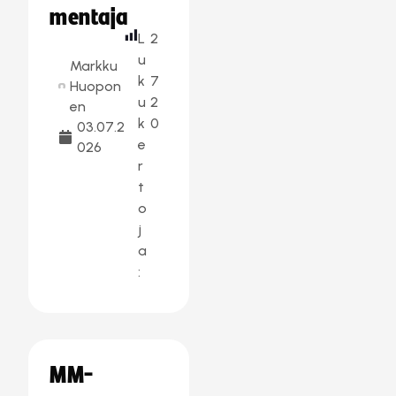
mentaja
L
2
u
Markku
k
7
Huopon
u
2
en
k
0
03.07.2
e
026
r
t
o
j
a
:
MM-