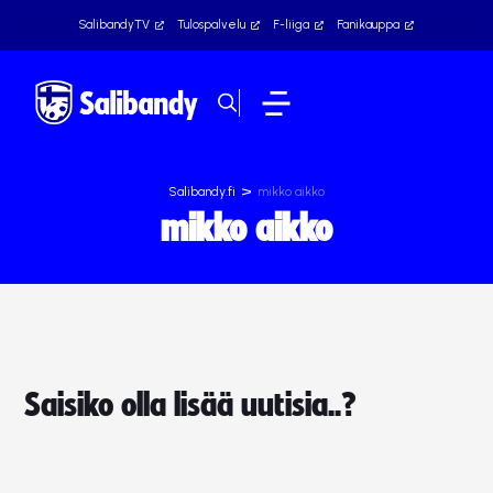
SalibandyTV
Tulospalvelu
F-liiga
Fanikauppa
>
Salibandy.fi
mikko aikko
mikko aikko
Saisiko olla lisää uutisia..?