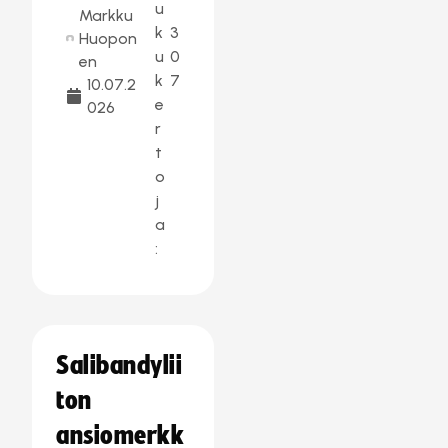
u
Markku
k
3
Huopon
u
0
en
k
7
10.07.2
e
026
r
t
o
j
a
:
Salibandylii
ton
ansiomerkk