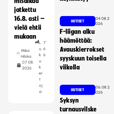
misaikaa
jatkettu
16.8. asti –
04.08.2
UUTISET
026
vielä ehtii
F-liigan alku
mukaan
häämöttää:
L
7
Avauskierrokset
u
6
Mika
k
6
Hilska
syyskuun toisella
u
07.08.
viikolla
k
2026
er
t
oj
06.08.2
UUTISET
a:
026
Syksyn
turnausvilske