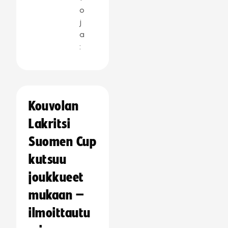
o
j
a
:
Kouvolan
Lakritsi
Suomen Cup
kutsuu
joukkueet
mukaan –
ilmoittautu