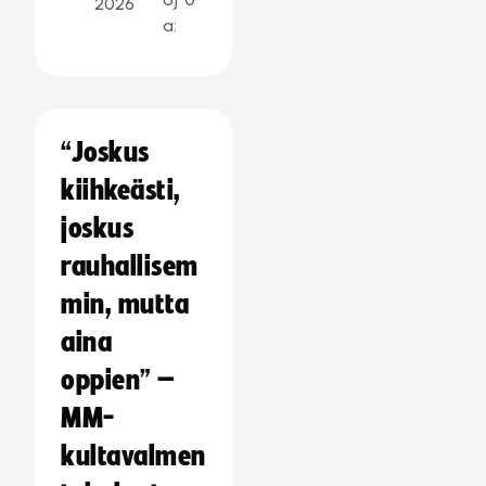
2026
a:
“Joskus
kiihkeästi,
joskus
rauhallisem
min, mutta
aina
oppien” –
MM-
kultavalmen