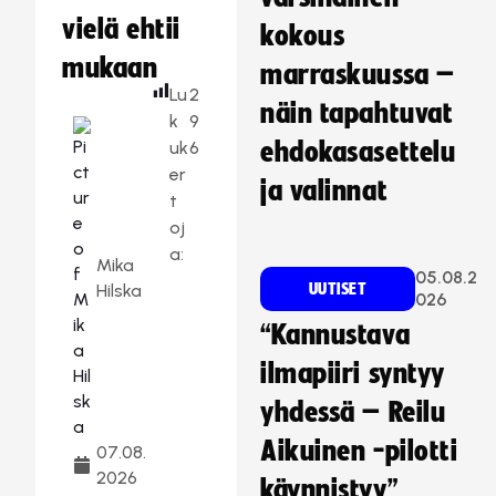
vielä ehtii
kokous
mukaan
marraskuussa –
Lu
2
näin tapahtuvat
k
9
uk
6
ehdokasasettelu
er
ja valinnat
t
oj
a:
Mika
05.08.2
Hilska
UUTISET
026
“Kannustava
ilmapiiri syntyy
yhdessä – Reilu
Aikuinen -pilotti
07.08.
2026
käynnistyy”