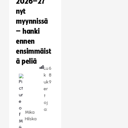
2026–27
nyt
myynnissä
– hanki
ennen
ensimmäist
ä peliä
Lu
6
k
8
uk
9
er
t
oj
a:
Mika
Hilska