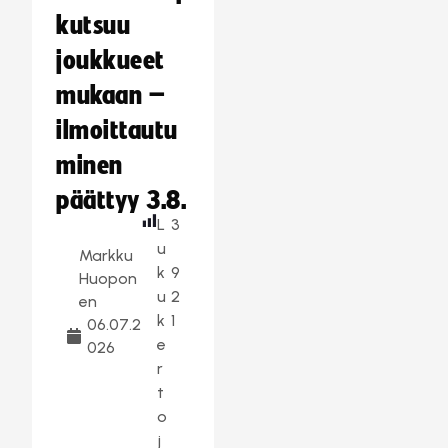
kutsuu
joukkueet
mukaan –
ilmoittautu
minen
päättyy 3.8.
L
3
u
Markku
k
9
Huopon
u
2
en
k
1
06.07.2
e
026
r
t
o
j