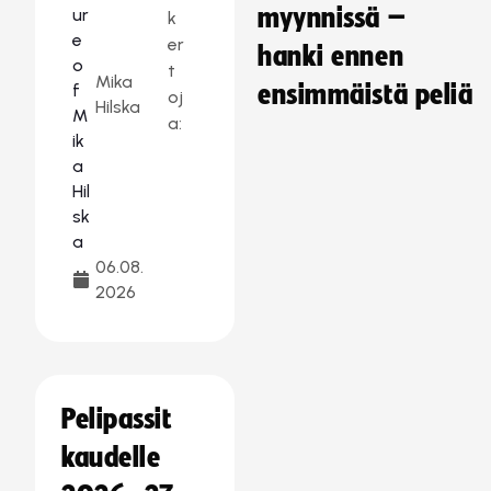
myynnissä –
k
er
hanki ennen
t
Mika
ensimmäistä peliä
oj
Hilska
a:
06.08.
2026
Pelipassit
kaudelle