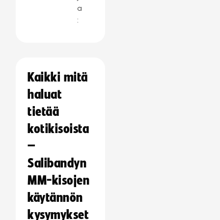
a
:
Kaikki mitä
haluat
tietää
kotikisoista
–
Salibandyn
MM-kisojen
käytännön
kysymykset