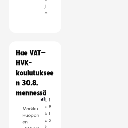
j
a
:
Hae VAT–
HVK-
koulutuksee
n 30.8.
mennessä
L
1
u
8
Markku
k
1
Huopon
u
2
en
k