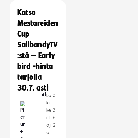
Katso
Mestareiden
Cup
SalibandyTV
:stä – Early
bird -hinta
tarjolla
30.7. asti
Lu
3
ku
ke
3
rt
6
oj
2
a: