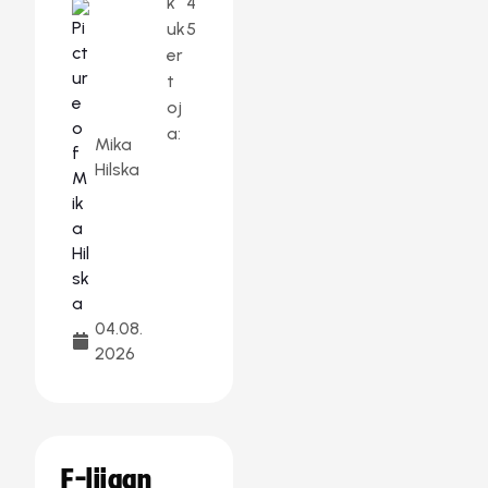
k
4
uk
5
er
t
oj
a:
Mika
Hilska
04.08.
2026
F-liigan