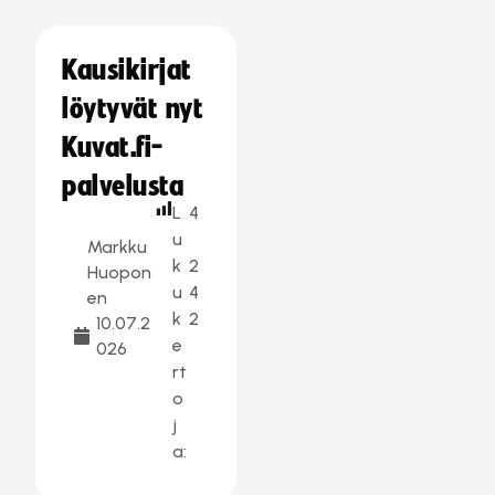
Kausikirjat
löytyvät nyt
Kuvat.fi-
palvelusta
L
4
u
Markku
k
2
Huopon
u
4
en
k
2
10.07.2
e
026
rt
o
j
a: