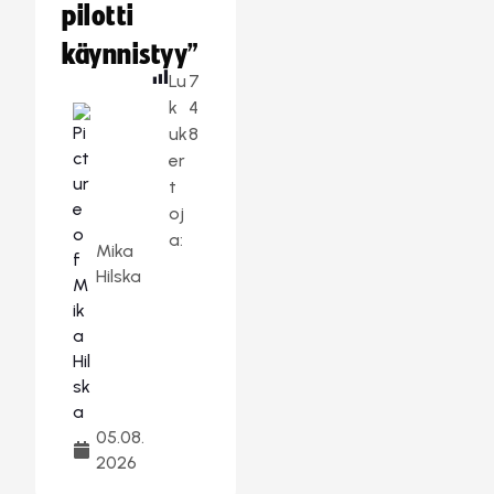
pilotti
käynnistyy”
Lu
7
k
4
uk
8
er
t
oj
a:
Mika
Hilska
05.08.
2026