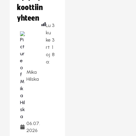
koottiin
yhteen
Lu
3
ku
ke
3
rt
1
oj
8
a:
Mika
Hilska
06.07.
2026