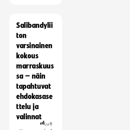
Salibandylii
ton
varsinainen
kokous
marraskuus
sa – näin
tapahtuvat
ehdokasase
ttelu ja
valinnat
Lu
8