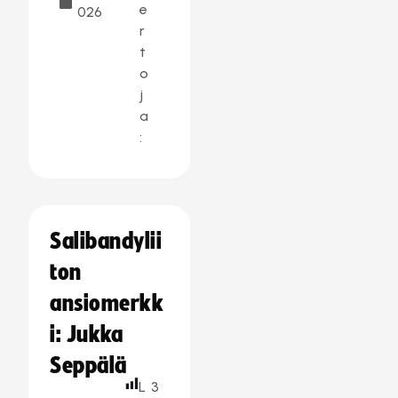
e
026
r
t
o
j
a
:
Salibandylii
ton
ansiomerkk
i: Jukka
Seppälä
L
3