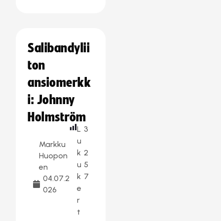
Salibandylii
ton
ansiomerkk
i: Johnny
Holmström
L
3
u
Markku
k
2
Huopon
u
5
en
k
7
04.07.2
e
026
r
t