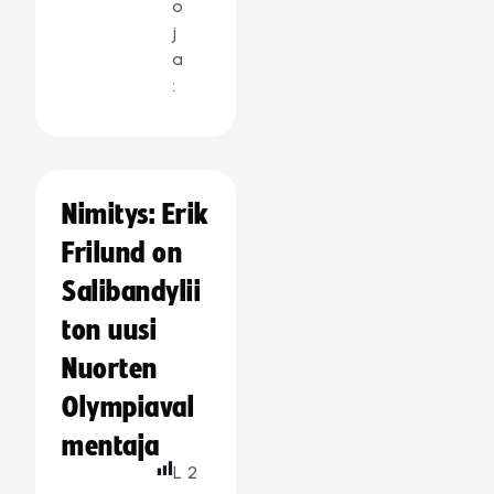
o
j
a
:
Nimitys: Erik
Frilund on
Salibandylii
ton uusi
Nuorten
Olympiaval
mentaja
L
2