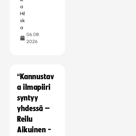
06.08.
2026
“Kannustav
a ilmapiiri
syntyy
yhdessä –
Reilu
Aikuinen -