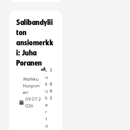
Salibandylii
ton
ansiomerkk
i: Juha
Poranen
L
3
u
Markku
k
8
Huopon
u
8
en
k
5
09.07.2
e
026
r
t
o