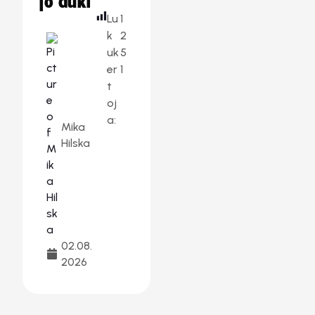
jo auki
Lu
1
k
2
uk
5
er
1
t
oj
a:
Mika
Hilska
02.08.
2026