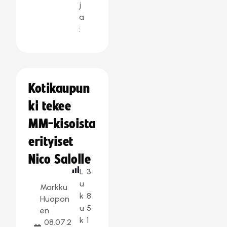
j
a
:
Kotikaupun
ki tekee
MM-kisoista
erityiset
Nico Salolle
L
3
u
Markku
k
8
Huopon
u
5
en
k
1
08.07.2