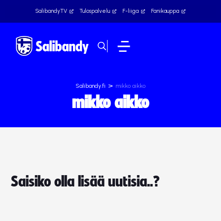
SalibandyTV
Tulospalvelu
F-liiga
Fanikauppa
>
Salibandy.fi
mikko aikko
mikko aikko
Saisiko olla lisää uutisia..?