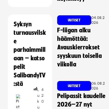
04.08.2
UUTISET
026
Syksyn
F-liigan alku
turnausvilsk
häämöttää:
e
Avauskierrokset
parhaimmill
syyskuun toisella
aan – katso
viikolla
pelit
SalibandyTV
:stä
06.08.2
UUTISET
026
L
4
Pelipassit kaudelle
u
2
k
0
2026–27 nyt
u