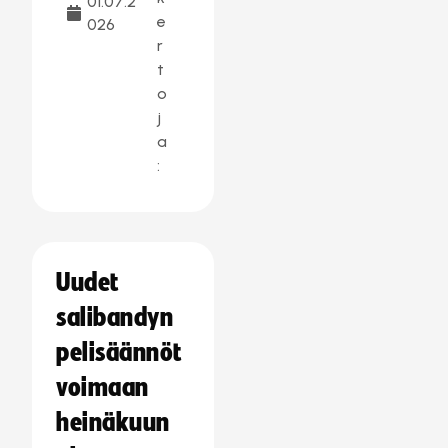
01.07.2
e
026
r
t
o
j
a
:
Uudet
salibandyn
pelisäännöt
voimaan
heinäkuun