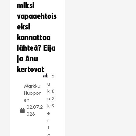
miksi
vapaaehtois
eksi
kannattaa
lähteä? Eija
ja Anu
kertovat
L
2
u
Markku
k
8
Huopon
u
3
en
k
9
02.07.2
e
026
r
t
o