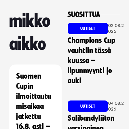
SUOSITTUA
mikko
02.08.2
UUTISET
026
aikko
Champions Cup
vauhtiin tässä
kuussa –
lipunmyynti jo
Suomen
auki
Cupin
ilmoittautu
04.08.2
misaikaa
UUTISET
026
jatkettu
Salibandyliiton
16.8. asti –
varsinainen