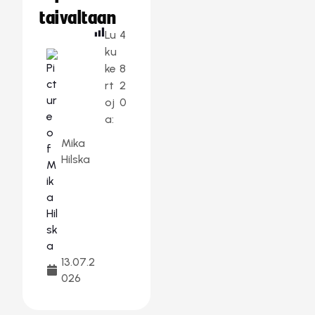
taivaltaan
Lu
4
ku
ke
8
rt
2
oj
0
a:
Mika
Hilska
13.07.2
026