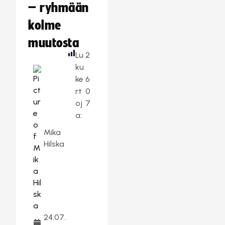
– ryhmään
kolme
muutosta
Lu
2
ku
ke
6
rt
0
oj
7
a:
Mika
Hilska
24.07.