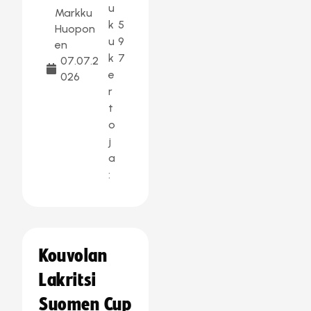
u
Markku
k
5
Huopon
u
9
en
k
7
07.07.2
e
026
r
t
o
j
a
:
Kouvolan
Lakritsi
Suomen Cup