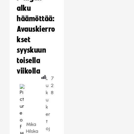
alku
häämöttää:
Avauskierro
kset
syyskuun
toisella
viikolla
L
7
u
2
k
8
u
k
er
t
Mika
oj
Hilska