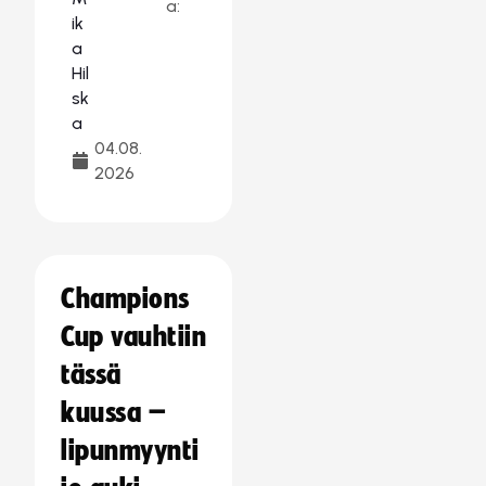
a:
04.08.
2026
Champions
Cup vauhtiin
tässä
kuussa –
lipunmyynti