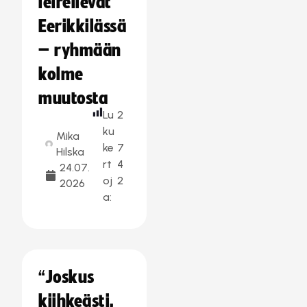
leireilevät
Eerikkilässä
– ryhmään
kolme
muutosta
Lu
2
ku
Mika
ke
7
Hilska
rt
4
24.07.
oj
2
2026
a:
“Joskus
kiihkeästi,