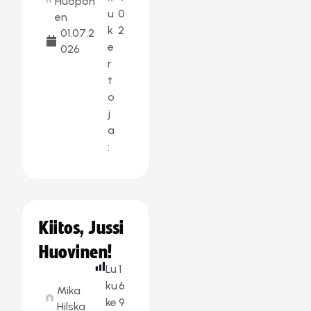
Huopon
u
0
en
k
2
01.07.2
e
026
r
t
o
j
a
:
Kiitos, Jussi
Huovinen!
Lu
1
ku
6
Mika
ke
9
Hilska