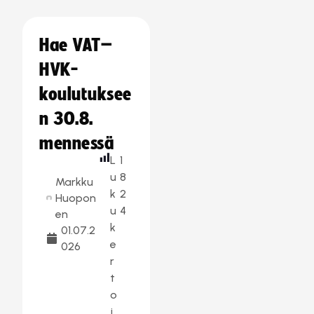
Hae VAT–
HVK-
koulutuksee
n 30.8.
mennessä
L
1
u
8
Markku
k
2
Huopon
u
4
en
k
01.07.2
e
026
r
t
o
j