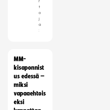
r
t
o
j
a
:
MM-
kisaponnist
us edessä –
miksi
vapaaehtois
eksi