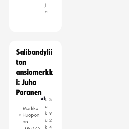
j
a
:
Salibandylii
ton
ansiomerkk
i: Juha
Poranen
L
3
u
Markku
k
9
Huopon
u
2
en
k
4
09.07.2