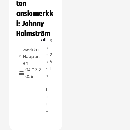
ton
ansiomerkk
i: Johnny
Holmström
L
3
u
Markku
k
2
Huopon
u
6
en
k
1
04.07.2
e
026
r
t
o
j
a
: