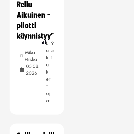
Reilu
Aikuinen -
pilotti
käynnistyy”
L
9
u
5
Mika
k
1
Hilska
u
05.08.
k
2026
er
t
oj
a: