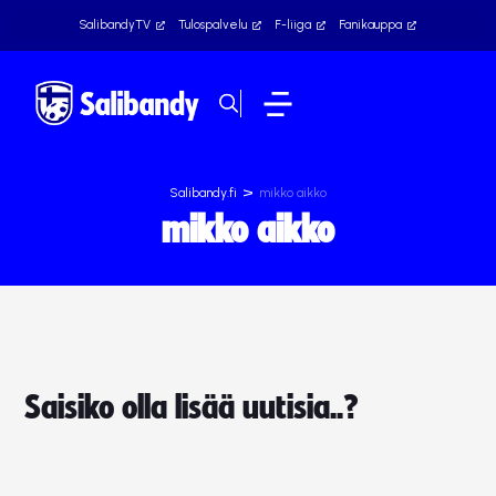
SalibandyTV
Tulospalvelu
F-liiga
Fanikauppa
>
Salibandy.fi
mikko aikko
mikko aikko
Saisiko olla lisää uutisia..?