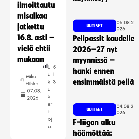
ilmoittautu
misaikaa
06.08.2
jatkettu
UUTISET
026
16.8. asti –
Pelipassit kaudelle
vielä ehtii
2026–27 nyt
mukaan
myynnissä –
L
5
hanki ennen
u
1
Mika
ensimmäistä peliä
k
3
Hilska
u
07.08.
k
2026
er
04.08.2
UUTISET
t
026
oj
F-liigan alku
a:
häämöttää: