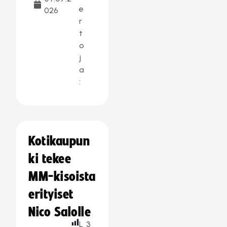
e
026
r
t
o
j
a
:
Kotikaupun
ki tekee
MM-kisoista
erityiset
Nico Salolle
L
3