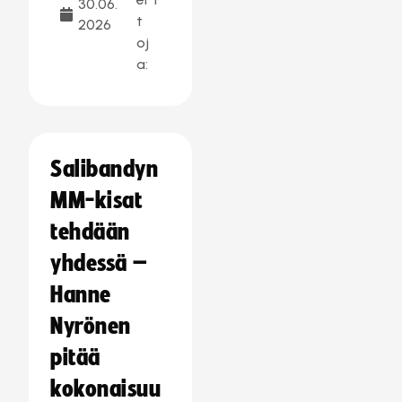
30.06.
t
2026
oj
a:
Salibandyn
MM-kisat
tehdään
yhdessä –
Hanne
Nyrönen
pitää
kokonaisuu