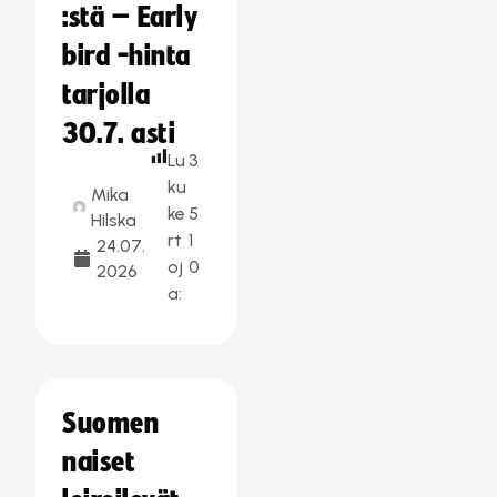
:stä – Early
bird -hinta
tarjolla
30.7. asti
Lu
3
ku
Mika
ke
5
Hilska
rt
1
24.07.
oj
0
2026
a:
Suomen
naiset