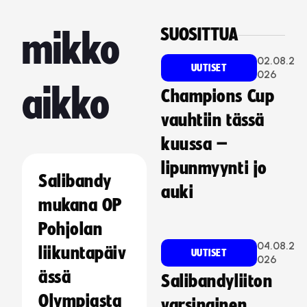
SUOSITTUA
mikko
02.08.2
UUTISET
026
aikko
Champions Cup
vauhtiin tässä
kuussa –
lipunmyynti jo
Salibandy
auki
mukana OP
Pohjolan
04.08.2
liikuntapäiv
UUTISET
026
ässä
Salibandyliiton
Olympiasta
varsinainen