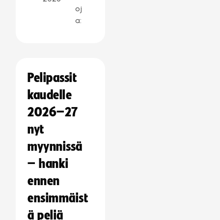
oj
a:
Pelipassit
kaudelle
2026–27
nyt
myynnissä
– hanki
ennen
ensimmäist
ä peliä