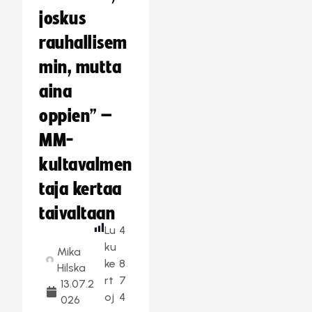
joskus
rauhallisem
min, mutta
aina
oppien” –
MM-
kultavalmen
taja kertaa
taivaltaan
Lu
4
ku
Mika
ke
8
Hilska
rt
7
13.07.2
oj
4
026