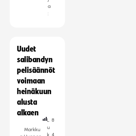
a
:
Uudet
salibandyn
pelisäännöt
voimaan
heinäkuun
alusta
alkaen
L
8
u
Markku
k
4