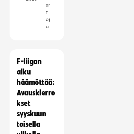
er
t
oj
a:
F-liigan
alku
häämöttää:
Avauskierro
kset
syyskuun
toisella