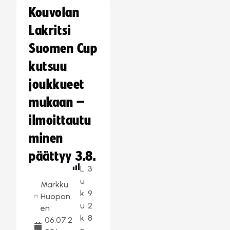
Kouvolan
Lakritsi
Suomen Cup
kutsuu
joukkueet
mukaan –
ilmoittautu
minen
päättyy 3.8.
L
3
u
Markku
k
9
Huopon
u
2
en
k
8
06.07.2