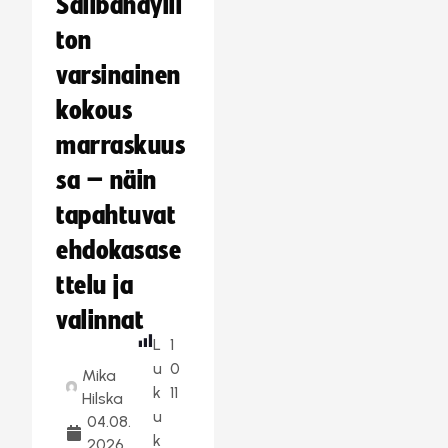
Salibandylii
ton
varsinainen
kokous
marraskuus
sa – näin
tapahtuvat
ehdokasase
ttelu ja
valinnat
L
1
u
0
Mika
k
11
Hilska
u
04.08.
k
2026