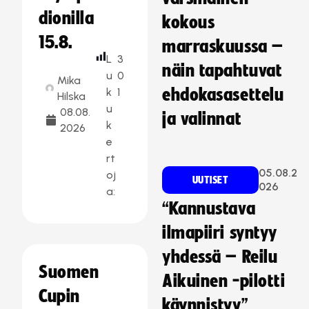
dionilla
kokous
15.8.
marraskuussa –
L
3
näin tapahtuvat
u
0
Mika
k
1
ehdokasasettelu
Hilska
u
08.08.
ja valinnat
k
2026
e
rt
05.08.2
oj
UUTISET
026
a:
“Kannustava
ilmapiiri syntyy
yhdessä – Reilu
Suomen
Aikuinen -pilotti
Cupin
käynnistyy”