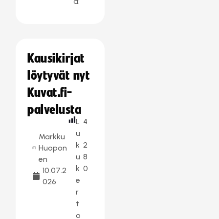
a:
Kausikirjat
löytyvät nyt
Kuvat.fi-
palvelusta
L
4
u
Markku
k
2
Huopon
u
8
en
k
0
10.07.2
e
026
r
t
o