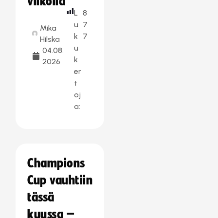
viikolla
L
8
u
7
Mika
k
7
Hilska
u
04.08.
k
2026
er
t
oj
a:
Champions
Cup vauhtiin
tässä
kuussa –