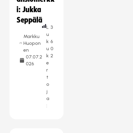
i: Jukka
Seppälä
L
3
u
Markku
k
6
Huopon
u
0
en
k
2
07.07.2
e
026
r
t
o
j
a
: