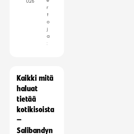
e
026
r
t
o
j
a
:
Kaikki mitä
haluat
tietää
kotikisoista
–
Salibandyn