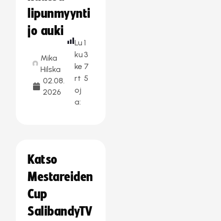
lipunmyynti
jo auki
Lu
1
ku
3
Mika
ke
7
Hilska
rt
5
02.08.
oj
2026
a:
Katso
Mestareiden
Cup
SalibandyTV