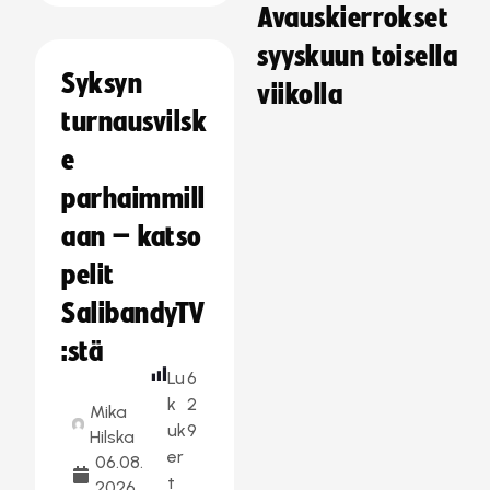
Avauskierrokset
syyskuun toisella
Syksyn
viikolla
turnausvilsk
e
parhaimmill
aan – katso
pelit
SalibandyTV
:stä
Lu
6
k
2
Mika
uk
9
Hilska
er
06.08.
t
2026