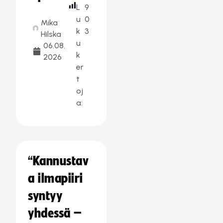
L
9
u
0
Mika
k
3
Hilska
u
06.08.
k
2026
er
t
oj
a:
“Kannustav
a ilmapiiri
syntyy
yhdessä –