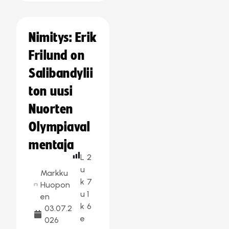
Nimitys: Erik
Frilund on
Salibandylii
ton uusi
Nuorten
Olympiaval
mentaja
L
2
u
Markku
k
7
Huopon
u
1
en
k
6
03.07.2
e
026