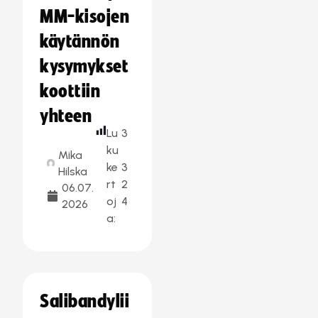
MM-kisojen
käytännön
kysymykset
koottiin
yhteen
Lu
3
ku
Mika
ke
3
Hilska
rt
2
06.07.
oj
4
2026
a:
Salibandylii