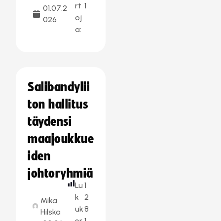
rt
1
01.07.2
oj
026
a:
Salibandylii
ton hallitus
täydensi
maajoukkue
iden
johtoryhmiä
Lu
1
k
2
Mika
uk
8
Hilska
er
1