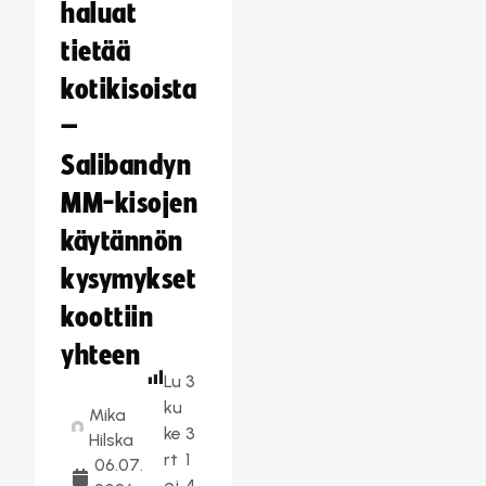
haluat
tietää
kotikisoista
–
Salibandyn
MM-kisojen
käytännön
kysymykset
koottiin
yhteen
Lu
3
ku
Mika
ke
3
Hilska
rt
1
06.07.
oj
4