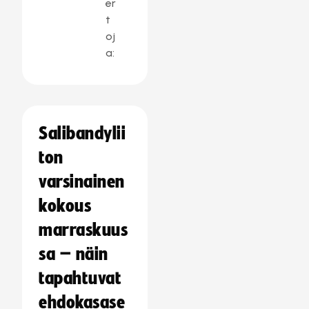
er
t
oj
a:
Salibandylii
ton
varsinainen
kokous
marraskuus
sa – näin
tapahtuvat
ehdokasase