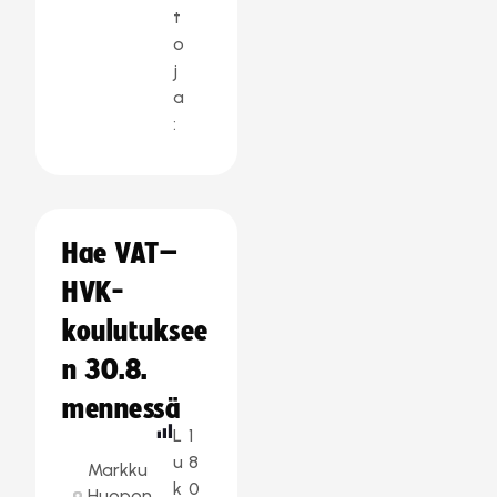
t
o
j
a
:
Hae VAT–
HVK-
koulutuksee
n 30.8.
mennessä
L
1
u
8
Markku
k
0
Huopon