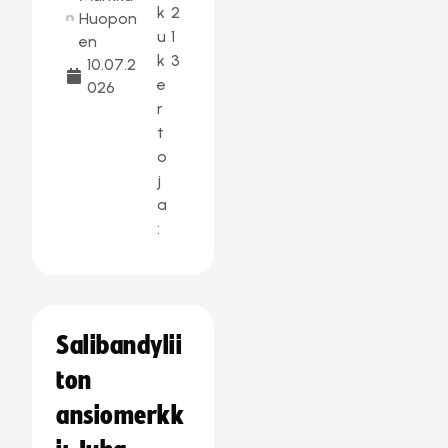
k
2
Huopon
u
1
en
k
3
10.07.2
e
026
r
t
o
j
a
:
Salibandylii
ton
ansiomerkk