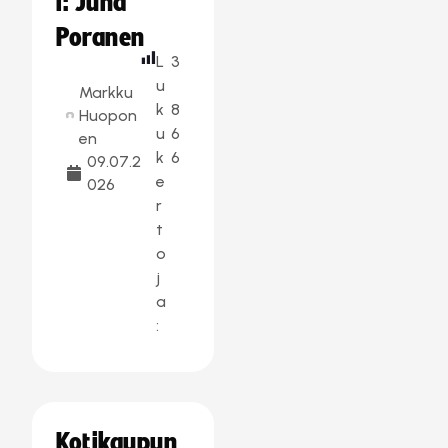
i: Juha
Poranen
L
3
u
Markku
k
8
Huopon
u
6
en
k
6
09.07.2
e
026
r
t
o
j
a
:
Kotikaupun