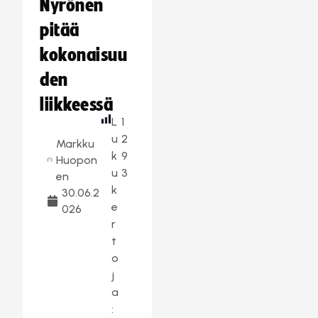
Nyrönen
pitää
kokonaisuu
den
liikkeessä
L
1
u
2
Markku
k
9
Huopon
u
3
en
k
30.06.2
e
026
r
t
o
j
a
: