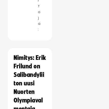
r
t
o
j
a
:
Nimitys: Erik
Frilund on
Salibandylii
ton uusi
Nuorten
Olympiaval