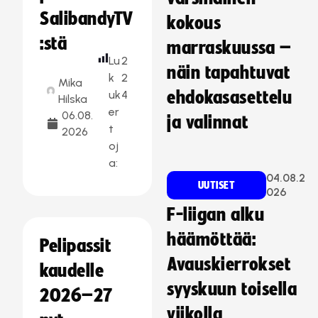
SalibandyTV
kokous
:stä
marraskuussa –
Lu
2
näin tapahtuvat
k
2
Mika
uk
4
ehdokasasettelu
Hilska
er
06.08.
ja valinnat
t
2026
oj
a:
04.08.2
UUTISET
026
F-liigan alku
häämöttää:
Pelipassit
Avauskierrokset
kaudelle
syyskuun toisella
2026–27
viikolla