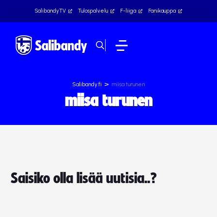
SalibandyTV
Tulospalvelu
F-liiga
Fanikauppa
>
Salibandy.fi
miisa turunen
miisa turunen
Saisiko olla lisää uutisia..?