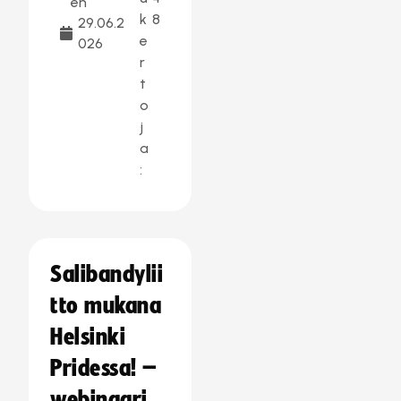
en
k
8
29.06.2
e
026
r
t
o
j
a
:
Salibandylii
tto mukana
Helsinki
Pridessa! –
webinaari