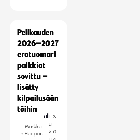
Pelikauden
2026–2027
erotuomari
palkkiot
sovittu –
lisätty
kilpailusään
töihin
L
3
u
Markku
k
0
Huopon
u
4