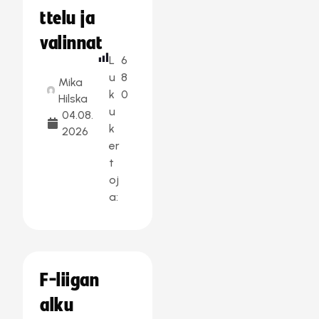
ttelu ja
valinnat
L
6
u
8
Mika
k
0
Hilska
u
04.08.
k
2026
er
t
oj
a:
F-liigan
alku