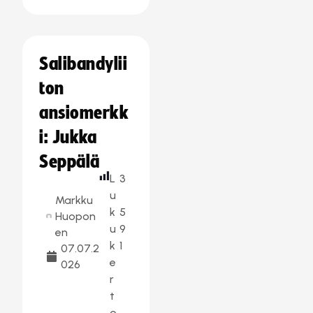
Salibandylii
ton
ansiomerkk
i: Jukka
Seppälä
L
3
u
Markku
k
5
Huopon
u
9
en
k
1
07.07.2
e
026
r
t
o