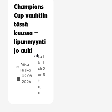
Champions
Cup vauhtiin
tässä
kuussa –
lipunmyynti
jo auki
Lu
1
k
1
Mika
uk
2
Hilska
er
5
02.08.
t
2026
oj
a: