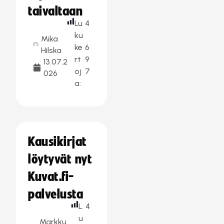
taivaltaan
Lu
4
ku
Mika
ke
6
Hilska
rt
9
13.07.2
oj
7
026
a:
Kausikirjat
löytyvät nyt
Kuvat.fi-
palvelusta
L
4
u
Markku