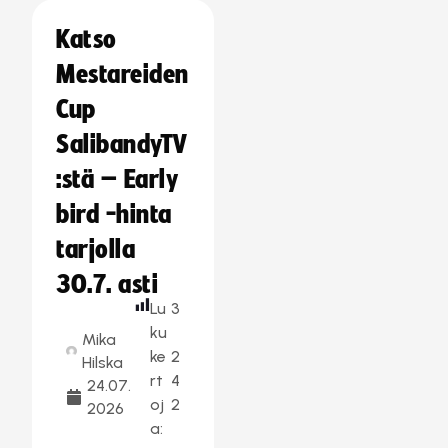
Katso
Mestareiden
Cup
SalibandyTV
:stä – Early
bird -hinta
tarjolla
30.7. asti
Lu
3
ku
Mika
ke
2
Hilska
rt
4
24.07.
oj
2
2026
a: