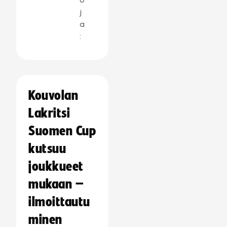
j
a
:
Kouvolan
Lakritsi
Suomen Cup
kutsuu
joukkueet
mukaan –
ilmoittautu
minen