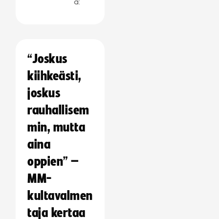
a:
“Joskus
kiihkeästi,
joskus
rauhallisem
min, mutta
aina
oppien” –
MM-
kultavalmen
taja kertaa