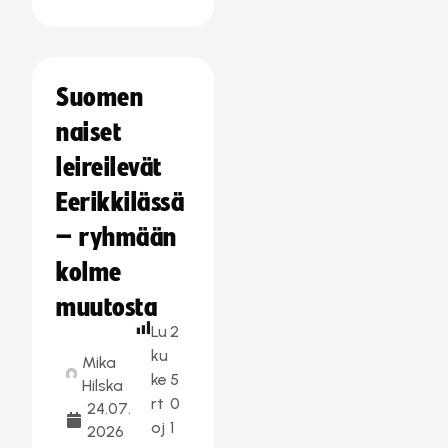
Suomen
naiset
leireilevät
Eerikkilässä
– ryhmään
kolme
muutosta
Lu
2
ku
Mika
ke
5
Hilska
rt
0
24.07.
oj
1
2026