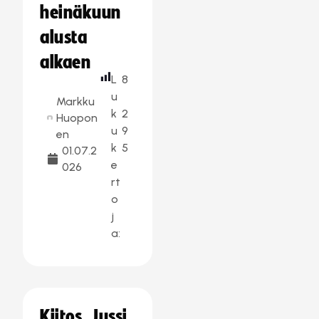
heinäkuun
alusta
alkaen
L
8
u
Markku
k
2
Huopon
u
9
en
k
5
01.07.2
e
026
rt
o
j
a:
Kiitos, Jussi