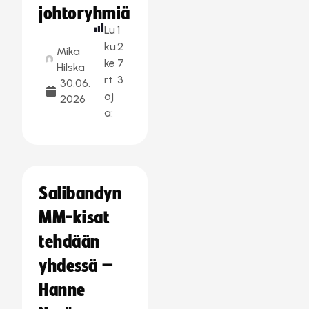
johtoryhmiä
Lu
1
ku
2
Mika
ke
7
Hilska
rt
3
30.06.
oj
2026
a:
Salibandyn
MM-kisat
tehdään
yhdessä –
Hanne