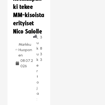
ki tekee
MM-kisoista
erityiset
Nico Salolle
L
3
u
Markku
k
8
Huopon
u
3
en
k
3
08.07.2
e
026
r
t
o
j
a
: