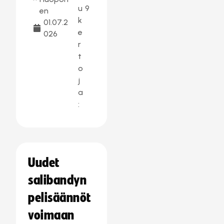
u
9
en
k
01.07.2
e
026
r
t
o
j
a
:
Uudet
salibandyn
pelisäännöt
voimaan