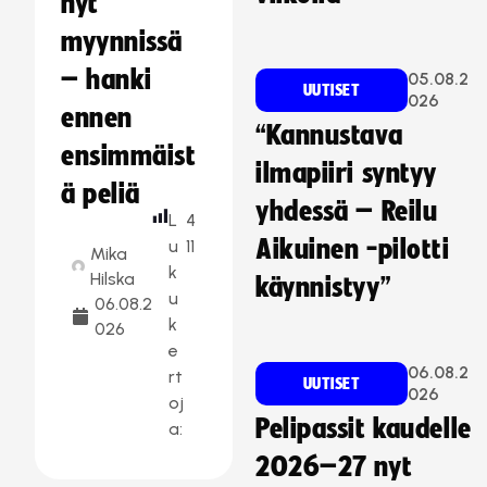
nyt
myynnissä
– hanki
05.08.2
UUTISET
026
ennen
“Kannustava
ensimmäist
ilmapiiri syntyy
ä peliä
yhdessä – Reilu
L
4
Aikuinen -pilotti
u
11
Mika
k
Hilska
käynnistyy”
u
06.08.2
k
026
e
06.08.2
rt
UUTISET
026
oj
Pelipassit kaudelle
a:
2026–27 nyt