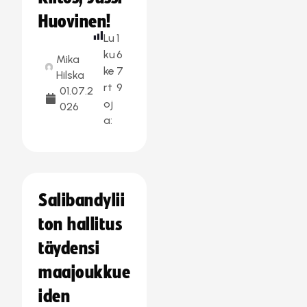
Huovinen!
Lu
1
ku
6
Mika
ke
7
Hilska
rt
9
01.07.2
oj
026
a:
Salibandylii
ton hallitus
täydensi
maajoukkue
iden