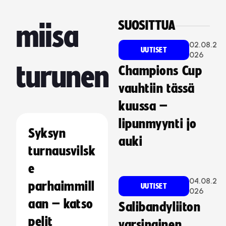
SUOSITTUA
miisa
02.08.2
UUTISET
026
turunen
Champions Cup
vauhtiin tässä
kuussa –
lipunmyynti jo
Syksyn
auki
turnausvilsk
e
04.08.2
parhaimmill
UUTISET
026
aan – katso
Salibandyliiton
pelit
varsinainen