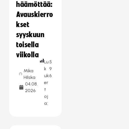
häämöttää:
Avauskierro
kset
syyskuun
toisella
viikolla
Lu
5
k
9
Mika
uk
6
Hilska
er
04.08.
t
2026
oj
a: