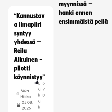
myynnissä –
hanki ennen
“Kannustav
ensimmäistä peliä
a ilmapiiri
syntyy
yhdessä –
Reilu
Aikuinen -
pilotti
käynnistyy”
L
5
u
7
Mika
k
8
Hilska
u
05.08.
k
2026