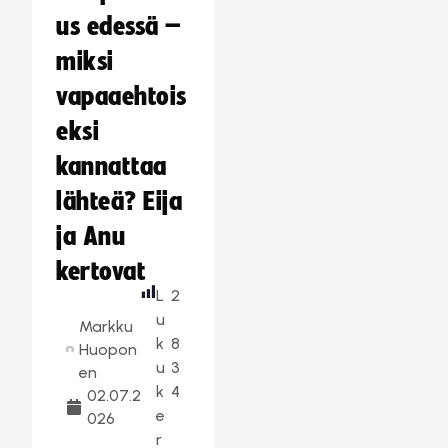
us edessä –
miksi
vapaaehtois
eksi
kannattaa
lähteä? Eija
ja Anu
kertovat
L
2
u
Markku
k
8
Huopon
u
3
en
k
4
02.07.2
e
026
r