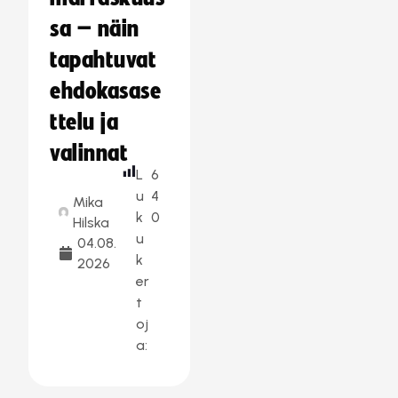
sa – näin
tapahtuvat
ehdokasase
ttelu ja
valinnat
L
6
u
4
Mika
k
0
Hilska
u
04.08.
k
2026
er
t
oj
a: