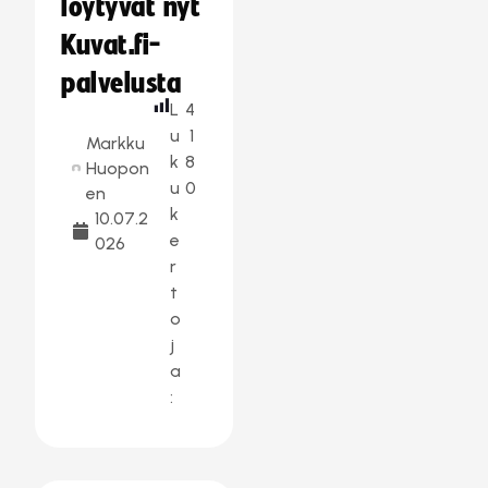
löytyvät nyt
Kuvat.fi-
palvelusta
L
4
u
1
Markku
k
8
Huopon
u
0
en
k
10.07.2
e
026
r
t
o
j
a
: