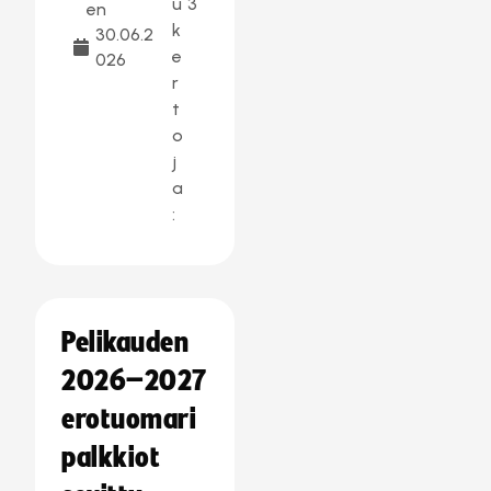
u
3
en
k
30.06.2
e
026
r
t
o
j
a
:
Pelikauden
2026–2027
erotuomari
palkkiot