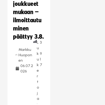
joukkueet
mukaan –
ilmoittautu
minen
päättyy 3.8.
L
3
u
Markku
k
9
Huopon
u
1
en
k
7
06.07.2
e
026
r
t
o
j
a
: