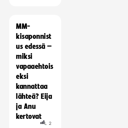
MM-
kisaponnist
us edessä –
miksi
vapaaehtois
eksi
kannattaa
lähteä? Eija
ja Anu
kertovat
L
2