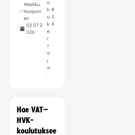
u
Markku
k
8
Huopon
u
3
en
k
4
02.07.2
e
026
r
t
o
j
a
:
Hae VAT–
HVK-
koulutuksee