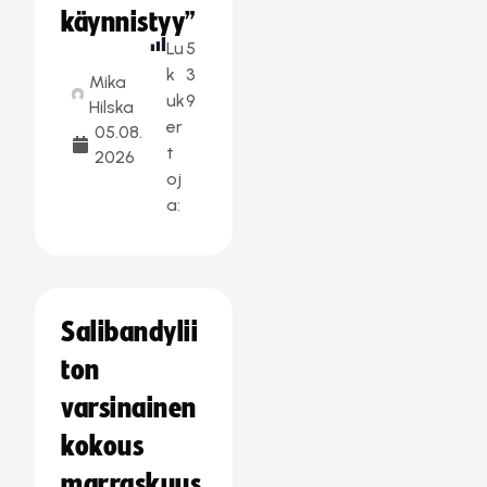
käynnistyy”
Lu
5
k
3
Mika
uk
9
Hilska
er
05.08.
t
2026
oj
a:
Salibandylii
ton
varsinainen
kokous
marraskuus