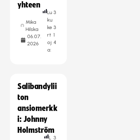
yhteen
Lu
3
ku
Mika
ke
3
Hilska
rt
1
06.07.
oj
4
2026
a:
Salibandylii
ton
ansiomerkk
i: Johnny
Holmström
L
3