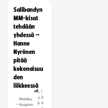
Salibandyn
MM-kisat
tehdään
yhdessä –
Hanne
Nyrönen
pitää
kokonaisuu
den
liikkeessä
L
1
u
2
Markku
k
9
Huopon