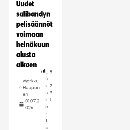
Uudet
salibandyn
pelisäännöt
voimaan
heinäkuun
alusta
alkaen
L
8
u
Markku
k
2
Huopon
u
9
en
k
1
01.07.2
e
026
r
t
o