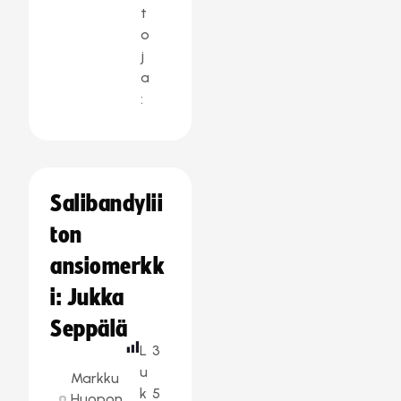
t
o
j
a
:
Salibandylii
ton
ansiomerkk
i: Jukka
Seppälä
L
3
u
Markku
k
5
Huopon