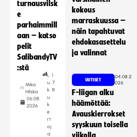
turnausvilsk
kokous
e
marraskuussa –
parhaimmill
näin tapahtuvat
aan – katso
ehdokasasettelu
pelit
ja valinnat
SalibandyTV
:stä
L
1
04.08.2
UUTISET
u
7
026
Mika
k
8
F-liigan alku
Hilska
u
06.08.
häämöttää:
k
2026
e
Avauskierrokset
rt
syyskuun toisella
oj
a:
viikolla