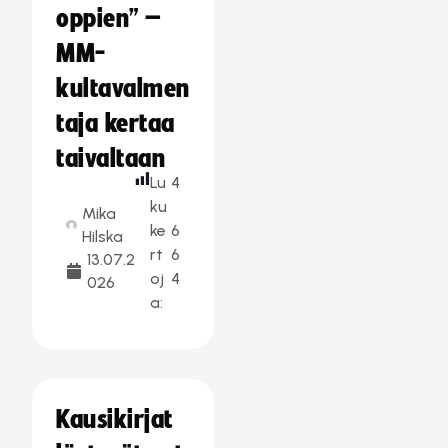
oppien” –
MM-
kultavalmen
taja kertaa
taivaltaan
Lu
4
ku
Mika
ke
6
Hilska
rt
6
13.07.2
oj
4
026
a:
Kausikirjat