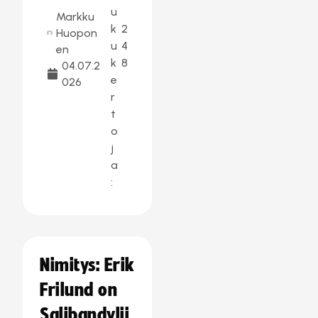
u
Markku
k
2
Huopon
u
4
en
k
8
04.07.2
e
026
r
t
o
j
a
:
Nimitys: Erik
Frilund on
Salibandylii