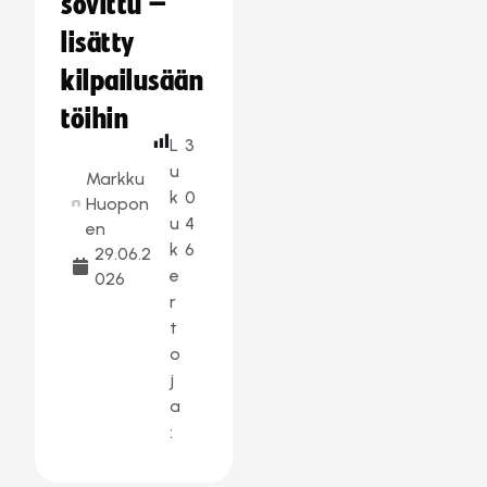
sovittu –
lisätty
kilpailusään
töihin
L
3
u
Markku
k
0
Huopon
u
4
en
k
6
29.06.2
e
026
r
t
o
j
a
: