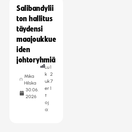
Salibandylii
ton hallitus
täydensi
maajoukkue
iden
johtoryhmiä
Lu
1
k
2
Mika
uk
7
Hilska
er
1
30.06.
t
2026
oj
a: