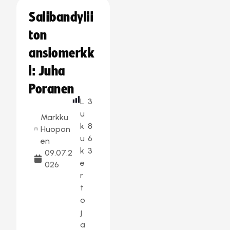
Salibandylii
ton
ansiomerkk
i: Juha
Poranen
L
3
u
Markku
k
8
Huopon
u
6
en
k
3
09.07.2
e
026
r
t
o
j
a