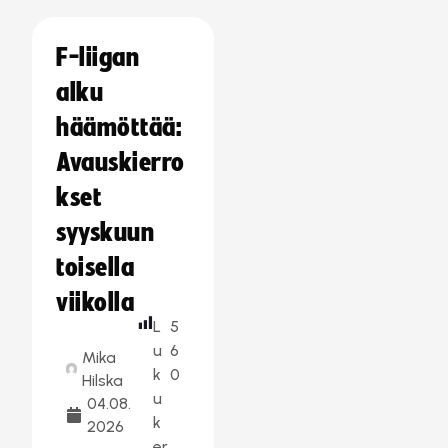
F-liigan
alku
häämöttää:
Avauskierro
kset
syyskuun
toisella
viikolla
L
5
u
6
Mika
k
0
Hilska
u
04.08.
k
2026
er