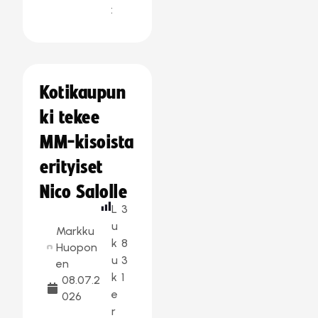
:
Kotikaupun
ki tekee
MM-kisoista
erityiset
Nico Salolle
L
3
u
Markku
k
8
Huopon
u
3
en
k
1
08.07.2
e
026
r