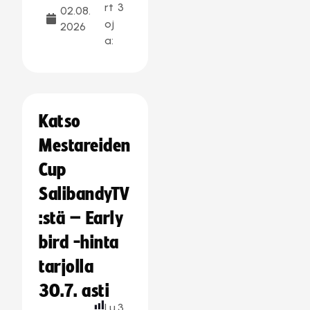
rt
3
02.08.
oj
2026
a:
Katso
Mestareiden
Cup
SalibandyTV
:stä – Early
bird -hinta
tarjolla
30.7. asti
Lu
3