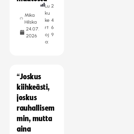
Lu
2
ku
Mika
ke
4
Hilska
rt
6
24.07.
oj
9
2026
a:
“Joskus
kiihkeästi,
joskus
rauhallisem
min, mutta
aina