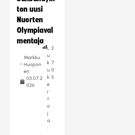
ton uusi
Nuorten
Olympiaval
mentaja
L
2
u
Markku
k
7
Huopon
u
0
en
k
5
03.07.2
e
026
r
t
o
j
a
: