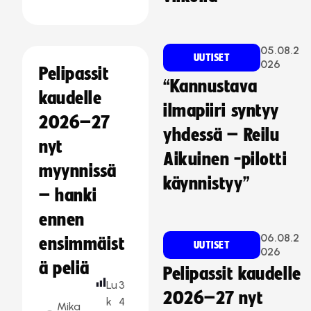
05.08.2
UUTISET
026
Pelipassit
“Kannustava
kaudelle
ilmapiiri syntyy
2026–27
yhdessä – Reilu
nyt
Aikuinen -pilotti
myynnissä
käynnistyy”
– hanki
ennen
06.08.2
ensimmäist
UUTISET
026
ä peliä
Pelipassit kaudelle
Lu
3
2026–27 nyt
k
4
Mika