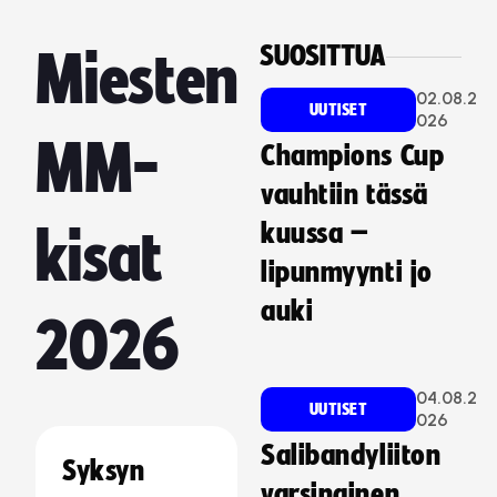
SUOSITTUA
Miesten
02.08.2
UUTISET
026
MM-
Champions Cup
vauhtiin tässä
kuussa –
kisat
lipunmyynti jo
auki
2026
04.08.2
UUTISET
026
Salibandyliiton
Syksyn
varsinainen