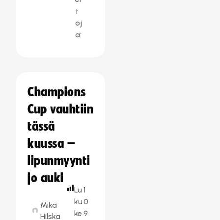
t
oj
a:
Champions
Cup vauhtiin
tässä
kuussa –
lipunmyynti
jo auki
Lu
1
ku
0
Mika
ke
9
Hilska