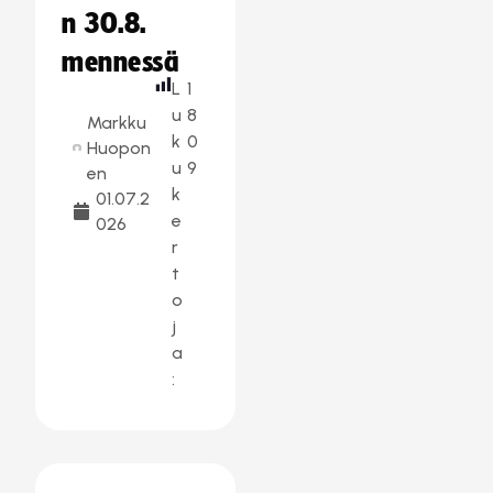
n 30.8.
mennessä
L
1
u
8
Markku
k
0
Huopon
u
9
en
k
01.07.2
e
026
r
t
o
j
a
: