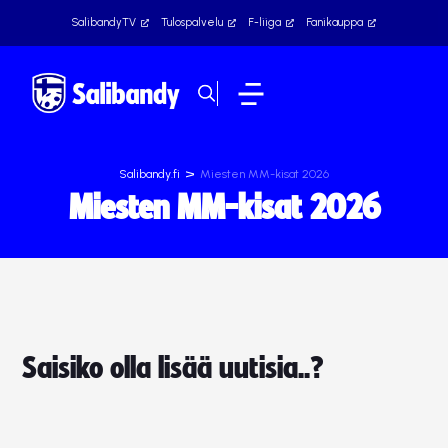
SalibandyTV
Tulospalvelu
F-liiga
Fanikauppa
>
Salibandy.fi
Miesten MM-kisat 2026
Miesten MM-kisat 2026
Saisiko olla lisää uutisia..?