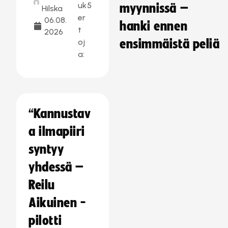
uk
5
myynnissä –
Hilska
er
06.08.
hanki ennen
t
2026
oj
ensimmäistä peliä
a:
“Kannustav
a ilmapiiri
syntyy
yhdessä –
Reilu
Aikuinen -
pilotti