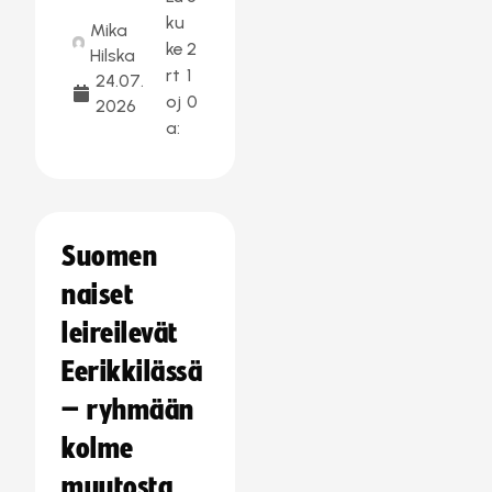
ku
Mika
ke
2
Hilska
rt
1
24.07.
oj
0
2026
a:
Suomen
naiset
leireilevät
Eerikkilässä
– ryhmään
kolme
muutosta