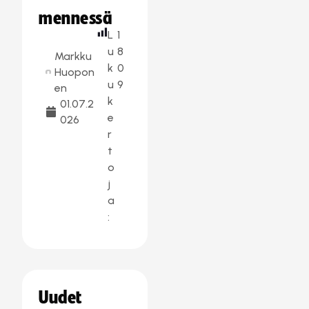
mennessä
L
1
u
8
Markku
k
0
Huopon
u
9
en
k
01.07.2
e
026
r
t
o
j
a
:
Uudet