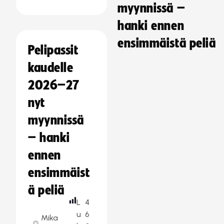
myynnissä –
hanki ennen
ensimmäistä peliä
Pelipassit
kaudelle
2026–27
nyt
myynnissä
– hanki
ennen
ensimmäist
ä peliä
L
4
u
6
Mika