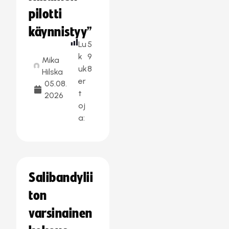
pilotti
käynnistyy”
Lu
5
k
9
Mika
uk
8
Hilska
er
05.08.
t
2026
oj
a:
Salibandylii
ton
varsinainen