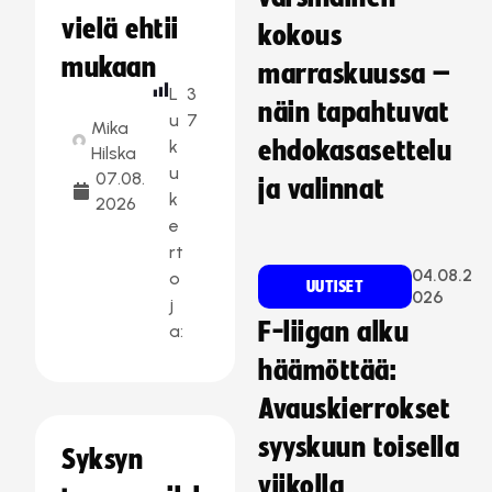
vielä ehtii
kokous
mukaan
marraskuussa –
L
3
näin tapahtuvat
u
7
Mika
k
ehdokasasettelu
Hilska
u
07.08.
ja valinnat
k
2026
e
rt
04.08.2
o
UUTISET
026
j
F-liigan alku
a:
häämöttää:
Avauskierrokset
syyskuun toisella
Syksyn
viikolla