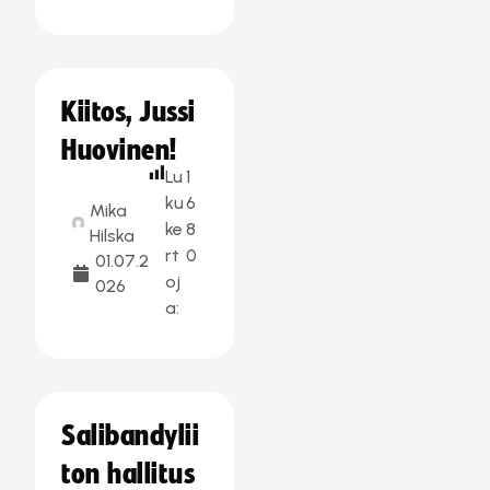
Kiitos, Jussi
Huovinen!
Lu
1
ku
6
Mika
ke
8
Hilska
rt
0
01.07.2
oj
026
a:
Salibandylii
ton hallitus