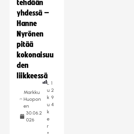
tehdään
yhdessä –
Hanne
Nyrönen
pitää
kokonaisuu
den
liikkeessä
L
1
u
2
Markku
k
9
Huopon
u
4
en
k
30.06.2
e
026
r
t