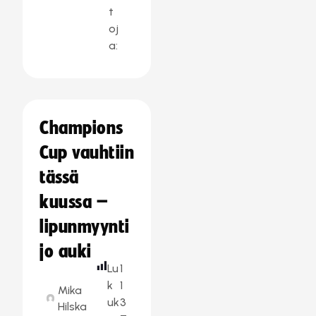
t
oj
a:
Champions
Cup vauhtiin
tässä
kuussa –
lipunmyynti
jo auki
Lu
1
k
1
Mika
uk
3
Hilska