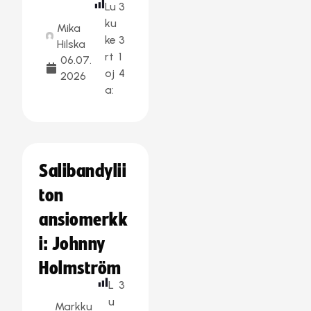
Lu
3
ku
Mika
ke
3
Hilska
rt
1
06.07.
oj
4
2026
a:
Salibandylii
ton
ansiomerkk
i: Johnny
Holmström
L
3
u
Markku