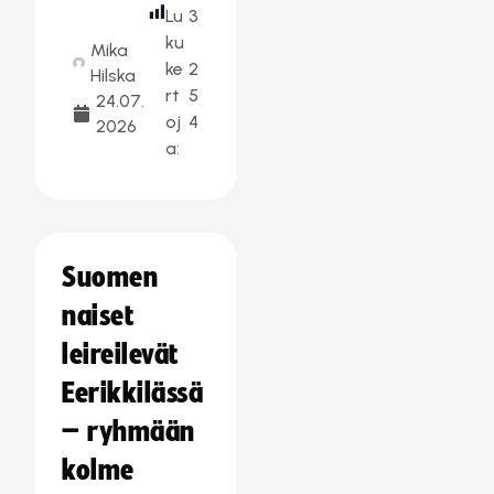
Lu
3
ku
Mika
ke
2
Hilska
rt
5
24.07.
oj
4
2026
a:
Suomen
naiset
leireilevät
Eerikkilässä
– ryhmään
kolme