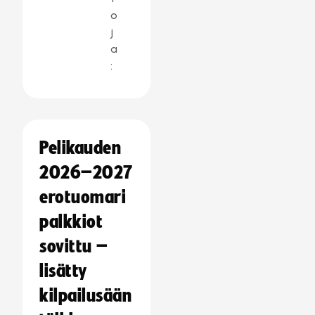
o
j
a
:
Pelikauden
2026–2027
erotuomari
palkkiot
sovittu –
lisätty
kilpailusään