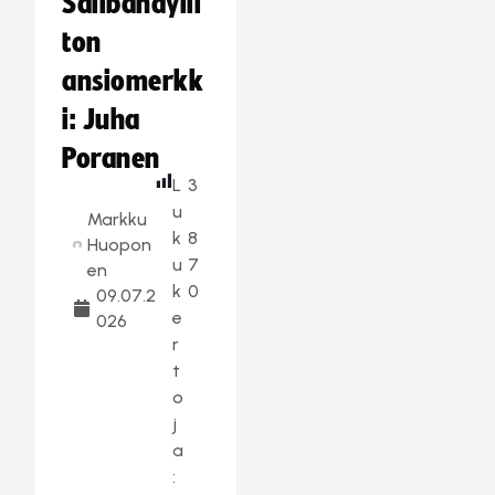
Salibandylii
ton
ansiomerkk
i: Juha
Poranen
L
3
u
Markku
k
8
Huopon
u
7
en
k
0
09.07.2
e
026
r
t
o
j
a
: