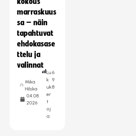
kokous
marraskuus
sa – näin
tapahtuvat
ehdokasase
ttelu ja
valinnat
Lu
6
k
9
Mika
uk
8
Hilska
er
04.08.
t
2026
oj
a: