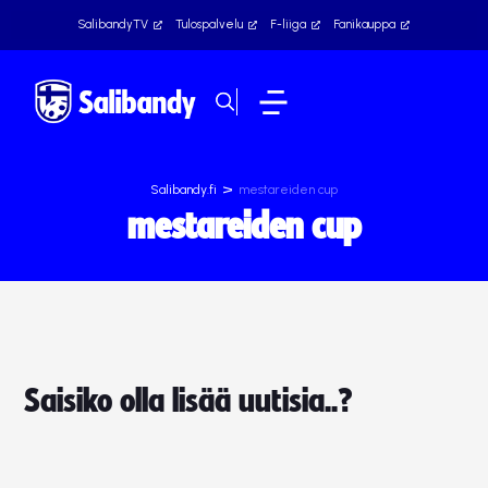
SalibandyTV
Tulospalvelu
F-liiga
Fanikauppa
>
Salibandy.fi
mestareiden cup
mestareiden cup
Saisiko olla lisää uutisia..?