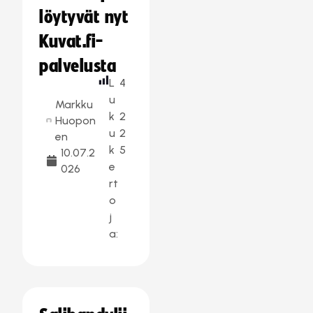
löytyvät nyt
Kuvat.fi-
palvelusta
L
4
u
Markku
k
2
Huopon
u
2
en
k
5
10.07.2
e
026
rt
o
j
a: