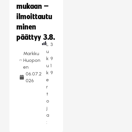
mukaan –
ilmoittautu
minen
päättyy 3.8.
L
3
u
Markku
k
9
Huopon
u
1
en
k
9
06.07.2
e
026
r
t
o
j
a
: