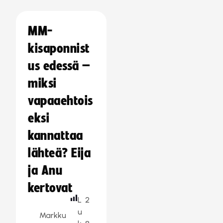
MM-
kisaponnist
us edessä –
miksi
vapaaehtois
eksi
kannattaa
lähteä? Eija
ja Anu
kertovat
L
2
u
Markku