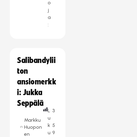
o
j
a
:
Salibandylii
ton
ansiomerkk
i: Jukka
Seppälä
L
3
u
Markku
k
5
Huopon
u
9
en