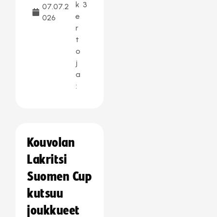
k
3
07.07.2
e
026
r
t
o
j
a
:
Kouvolan
Lakritsi
Suomen Cup
kutsuu
joukkueet