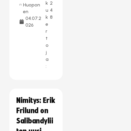
k
2
Huopon
u
4
en
k
8
04.07.2
e
026
r
t
o
j
a
:
Nimitys: Erik
Frilund on
Salibandylii