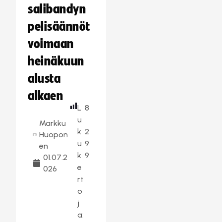
salibandyn
pelisäännöt
voimaan
heinäkuun
alusta
alkaen
L
8
u
Markku
k
2
Huopon
u
9
en
k
9
01.07.2
e
026
rt
o
j
a: