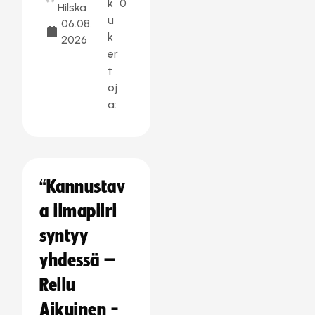
k
0
Hilska
u
06.08.
k
2026
er
t
oj
a:
“Kannustav
a ilmapiiri
syntyy
yhdessä –
Reilu
Aikuinen -