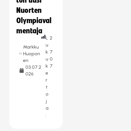
ton uusi
Nuorten
Olympiaval
mentaja
L
2
u
Markku
k
7
Huopon
u
0
en
k
7
03.07.2
e
026
r
t
o
j
a
: