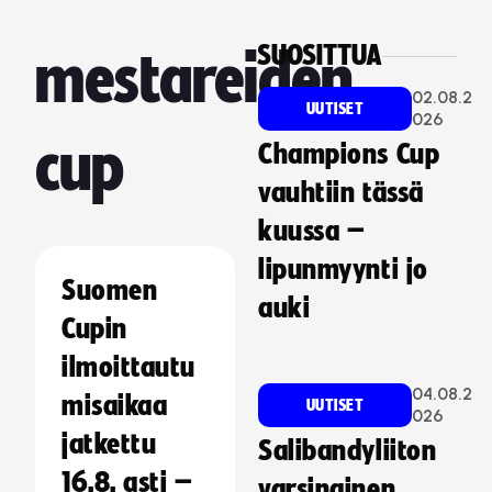
SUOSITTUA
mestareiden
02.08.2
UUTISET
026
cup
Champions Cup
vauhtiin tässä
kuussa –
lipunmyynti jo
Suomen
auki
Cupin
ilmoittautu
04.08.2
misaikaa
UUTISET
026
jatkettu
Salibandyliiton
16.8. asti –
varsinainen