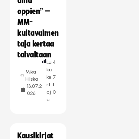
aina
oppien” –
MM-
kultavalmen
taja kertaa
taivaltaan
Lu
4
ku
Mika
ke
7
Hilska
rt
1
13.07.2
oj
0
026
a:
Kausikirjat