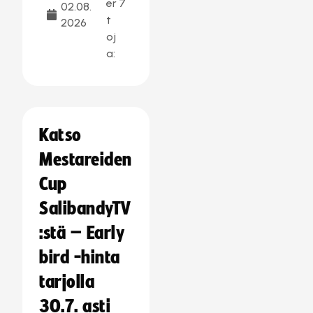
er
7
02.08.
t
2026
oj
a:
Katso
Mestareiden
Cup
SalibandyTV
:stä – Early
bird -hinta
tarjolla
30.7. asti