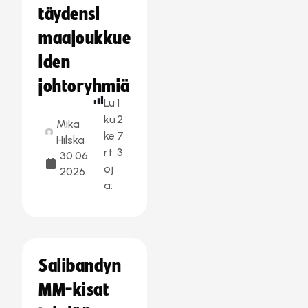
täydensi
maajoukkue
iden
johtoryhmiä
Lu
1
ku
2
Mika
ke
7
Hilska
rt
3
30.06.
oj
2026
a:
Salibandyn
MM-kisat