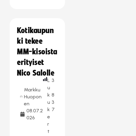
Kotikaupun
ki tekee
MM-kisoista
erityiset
Nico Salolle
L
3
u
Markku
k
8
Huopon
u
3
en
k
7
08.07.2
e
026
r
t