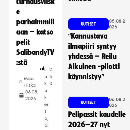
turnausvilsk
e
parhaimmill
05.08.2
UUTISET
026
aan – katso
“Kannustava
pelit
ilmapiiri syntyy
SalibandyTV
yhdessä – Reilu
:stä
Aikuinen -pilotti
L
2
käynnistyy”
u
5
Mika
k
0
Hilska
u
06.08.
k
2026
06.08.2
UUTISET
er
026
t
Pelipassit kaudelle
oj
2026–27 nyt
a: