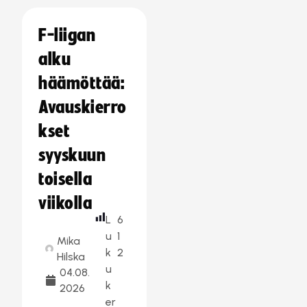
F-liigan
alku
häämöttää:
Avauskierro
kset
syyskuun
toisella
viikolla
L
6
u
1
Mika
k
2
Hilska
u
04.08.
k
2026
er