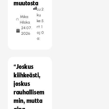
muutosta
Lu
2
ku
Mika
ke
5
Hilska
rt
1
24.07.
oj
0
2026
a:
“Joskus
kiihkeästi,
joskus
rauhallisem
min, mutta