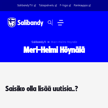
SalibandyTV
Tulospalvelu
F-liiga
Fanikauppa
>
Salibandy.fi
Meri-Helmi Höynälä
Meri-Helmi Höynälä
Saisiko olla lisää uutisia..?