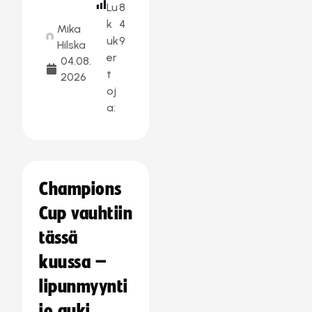
Lu
8
k
4
Mika
uk
9
Hilska
er
04.08.
t
2026
oj
a:
Champions
Cup vauhtiin
tässä
kuussa –
lipunmyynti
jo auki