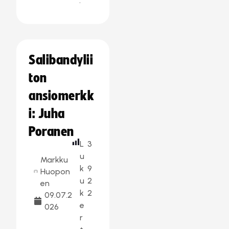
:
Salibandylii
ton
ansiomerkk
i: Juha
Poranen
L
3
u
Markku
k
9
Huopon
u
2
en
k
2
09.07.2
e
026
r