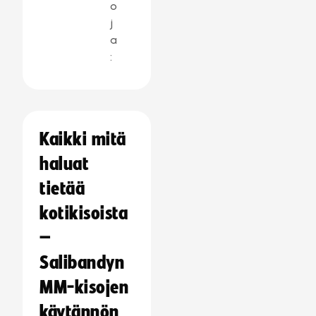
o
j
a
:
Kaikki mitä
haluat
tietää
kotikisoista
–
Salibandyn
MM-kisojen
käytännön