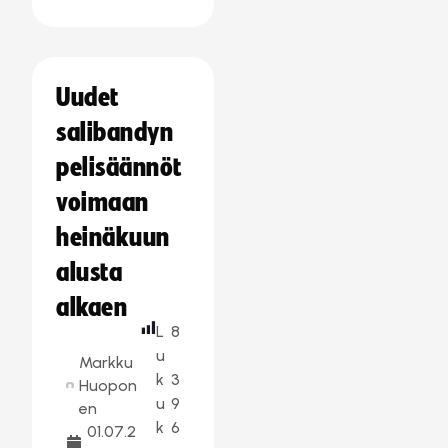
Uudet
salibandyn
pelisäännöt
voimaan
heinäkuun
alusta
alkaen
L
8
u
Markku
k
3
Huopon
u
9
en
k
6
01.07.2