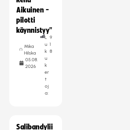
Reilu
Aikuinen -
pilotti
käynnistyy”
L
9
u
1
Mika
k
8
Hilska
u
05.08.
k
2026
er
t
oj
a:
Salibandylii