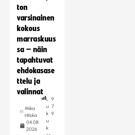
ton
varsinainen
kokous
marraskuus
sa – näin
tapahtuvat
ehdokasase
ttelu ja
valinnat
L
9
u
7
Mika
k
9
Hilska
u
04.08.
k
2026