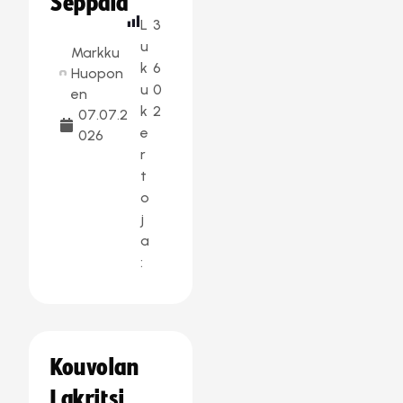
Seppälä
L
3
u
Markku
k
6
Huopon
u
0
en
k
2
07.07.2
e
026
r
t
o
j
a
:
Kouvolan
Lakritsi