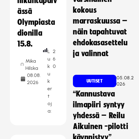
liikuntapäiv
kokous
ässä
marraskuussa –
Olympiasta
näin tapahtuvat
dionilla
ehdokasasettelu
15.8.
L
2
ja valinnat
u
6
Mika
k
0
Hilska
u
08.08.
05.08.2
k
UUTISET
2026
026
er
“Kannustava
t
oj
ilmapiiri syntyy
a:
yhdessä – Reilu
Aikuinen -pilotti
käynnistyy”