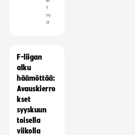
er
t
oj
a:
F-liigan
alku
häämöttää:
Avauskierro
kset
syyskuun
toisella
viikolla