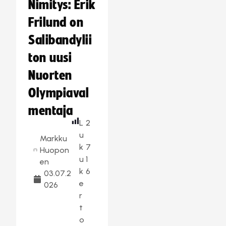
Nimitys: Erik
Frilund on
Salibandylii
ton uusi
Nuorten
Olympiaval
mentaja
L
2
u
Markku
k
7
Huopon
u
1
en
k
6
03.07.2
e
026
r
t
o