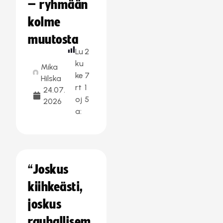
– ryhmään
kolme
muutosta
Lu
2
ku
Mika
ke
7
Hilska
rt
1
24.07.
oj
5
2026
a:
“Joskus
kiihkeästi,
joskus
rauhallisem