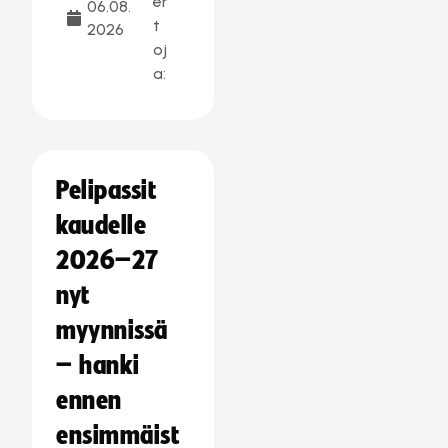
er
06.08.
t
2026
oj
a:
Pelipassit
kaudelle
2026–27
nyt
myynnissä
– hanki
ennen
ensimmäist