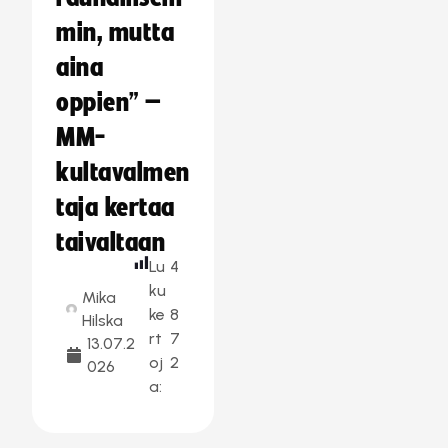
min, mutta
aina
oppien” –
MM-
kultavalmen
taja kertaa
taivaltaan
Lu
4
ku
Mika
ke
8
Hilska
rt
7
13.07.2
oj
2
026
a: