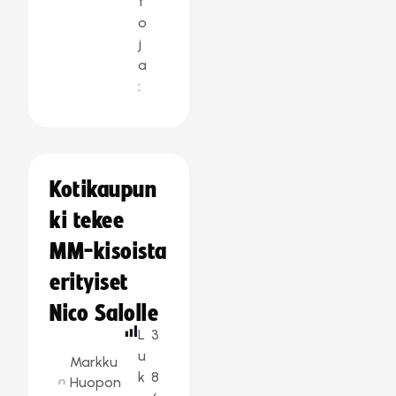
t
o
j
a
:
Kotikaupun
ki tekee
MM-kisoista
erityiset
Nico Salolle
L
3
u
Markku
k
8
Huopon