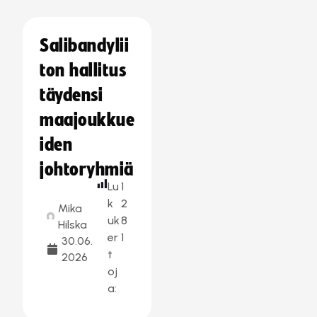
Salibandylii
ton hallitus
täydensi
maajoukkue
iden
johtoryhmiä
Lu
1
k
2
Mika
uk
8
Hilska
er
1
30.06.
t
2026
oj
a: