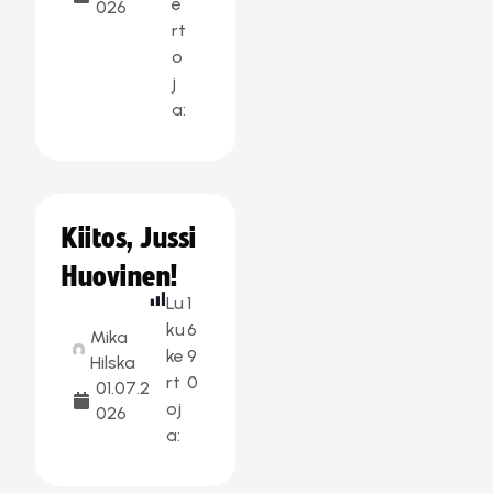
e
026
rt
o
j
a:
Kiitos, Jussi
Huovinen!
Lu
1
ku
6
Mika
ke
9
Hilska
rt
0
01.07.2
oj
026
a: