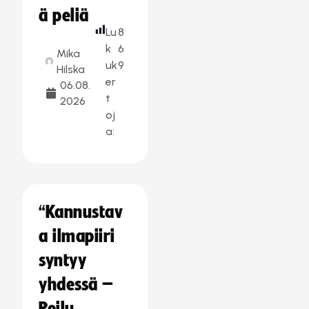
ä peliä
Lu
8
k
6
Mika
uk
9
Hilska
er
06.08.
t
2026
oj
a:
“Kannustav
a ilmapiiri
syntyy
yhdessä –