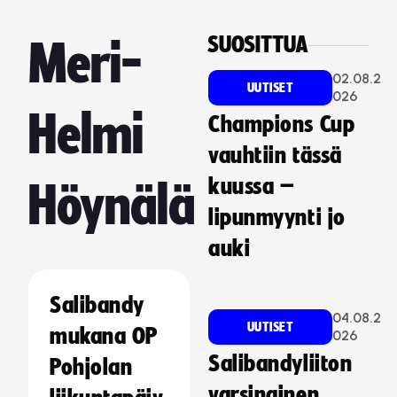
SUOSITTUA
Meri-
02.08.2
UUTISET
026
Helmi
Champions Cup
vauhtiin tässä
kuussa –
Höynälä
lipunmyynti jo
auki
Salibandy
04.08.2
UUTISET
mukana OP
026
Salibandyliiton
Pohjolan
varsinainen