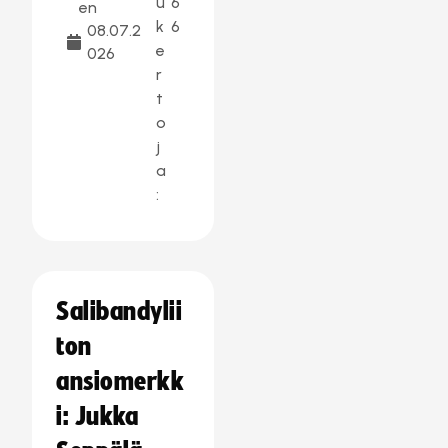
u
6
en
k
6
08.07.2
e
026
r
t
o
j
a
:
Salibandylii
ton
ansiomerkk
i: Jukka