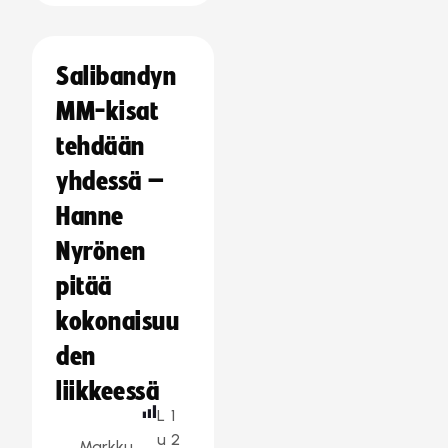
Salibandyn
MM-kisat
tehdään
yhdessä –
Hanne
Nyrönen
pitää
kokonaisuu
den
liikkeessä
L
1
u
2
Markku