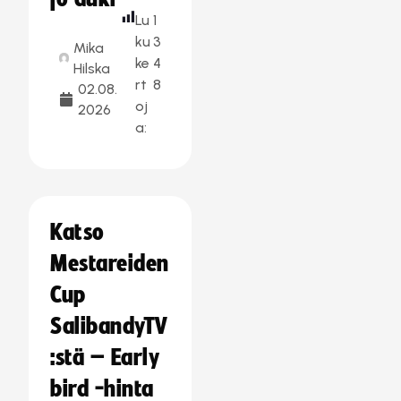
Lu
1
ku
3
Mika
ke
4
Hilska
rt
8
02.08.
oj
2026
a:
Katso
Mestareiden
Cup
SalibandyTV
:stä – Early
bird -hinta