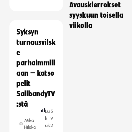
Avauskierrokset
syyskuun toisella
viikolla
Syksyn
turnausvilsk
e
parhaimmill
aan – katso
pelit
SalibandyTV
:stä
Lu
5
k
9
Mika
uk
2
Hilska