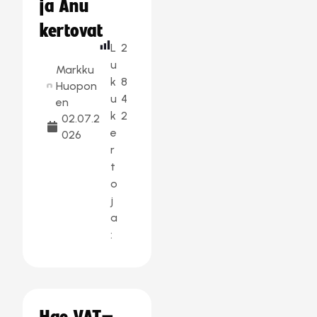
ja Anu
kertovat
L
2
u
Markku
k
8
Huopon
u
4
en
k
2
02.07.2
e
026
r
t
o
j
a
: