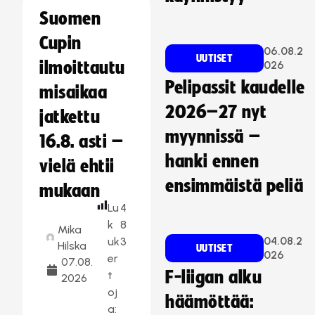
Suomen
Cupin
06.08.2
UUTISET
ilmoittautu
026
Pelipassit kaudelle
misaikaa
2026–27 nyt
jatkettu
myynnissä –
16.8. asti –
hanki ennen
vielä ehtii
ensimmäistä peliä
mukaan
Lu
4
k
8
Mika
04.08.2
uk
3
Hilska
UUTISET
026
er
07.08.
F-liigan alku
t
2026
oj
häämöttää:
a: