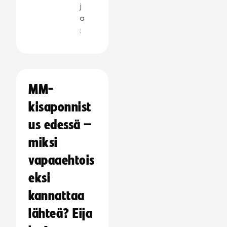
j
a
:
MM-
kisaponnist
us edessä –
miksi
vapaaehtois
eksi
kannattaa
lähteä? Eija