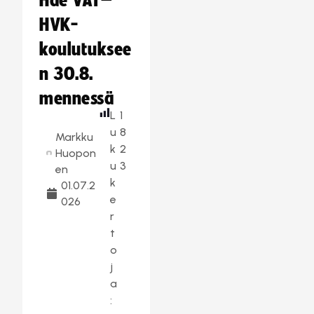
Hae VAT–
HVK-
koulutuksee
n 30.8.
mennessä
L
1
u
8
Markku
k
2
Huopon
u
3
en
k
01.07.2
e
026
r
t
o
j
a
: