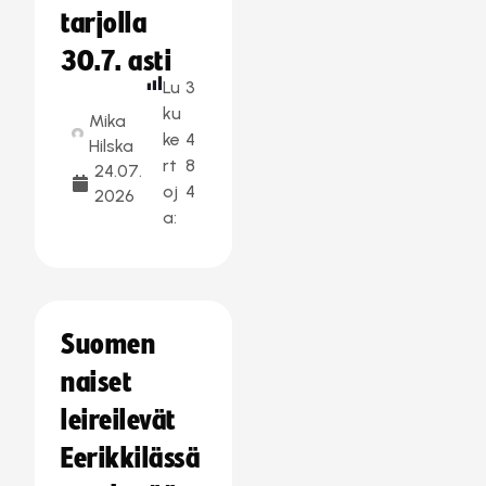
tarjolla
30.7. asti
Lu
3
ku
Mika
ke
4
Hilska
rt
8
24.07.
oj
4
2026
a:
Suomen
naiset
leireilevät
Eerikkilässä