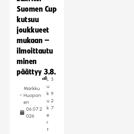
Suomen Cup
kutsuu
joukkueet
mukaan –
ilmoittautu
minen
päättyy 3.8.
L
3
u
Markku
k
9
Huopon
u
2
en
k
7
06.07.2
e
026
r
t