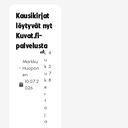
Kausikirjat
löytyvät nyt
Kuvat.fi-
palvelusta
L
4
u
Markku
k
2
Huopon
u
7
en
k
8
10.07.2
e
026
r
t
o
j
a