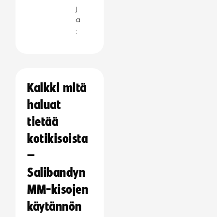
j
a
:
Kaikki mitä
haluat
tietää
kotikisoista
–
Salibandyn
MM-kisojen
käytännön