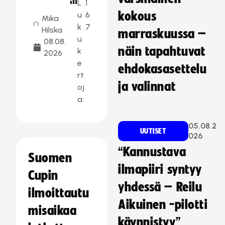
L
1
kokous
u
6
Mika
k
7
Hilska
marraskuussa –
u
08.08.
näin tapahtuvat
k
2026
e
ehdokasasettelu
rt
ja valinnat
oj
a:
05.08.2
UUTISET
026
“Kannustava
Suomen
ilmapiiri syntyy
Cupin
yhdessä – Reilu
ilmoittautu
Aikuinen -pilotti
misaikaa
käynnistyy”