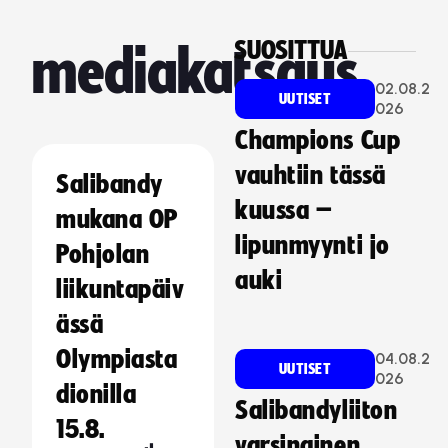
SUOSITTUA
mediakatsaus
02.08.2
UUTISET
026
Champions Cup
vauhtiin tässä
Salibandy
kuussa –
mukana OP
lipunmyynti jo
Pohjolan
auki
liikuntapäiv
ässä
Olympiasta
04.08.2
UUTISET
026
dionilla
Salibandyliiton
15.8.
varsinainen