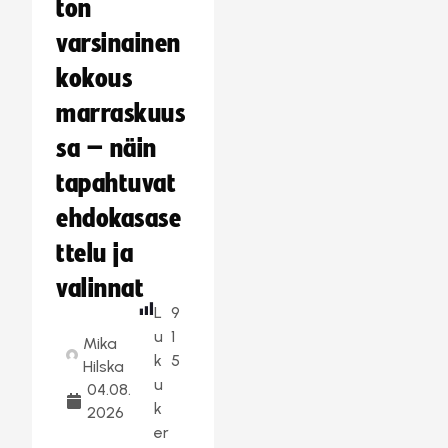
ton
varsinainen
kokous
marraskuus
sa – näin
tapahtuvat
ehdokasase
ttelu ja
valinnat
L
9
u
1
Mika
k
5
Hilska
u
04.08.
k
2026
er