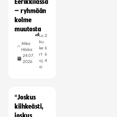
Eerikkilässä
– ryhmään
kolme
muutosta
Lu
2
ku
Mika
ke
6
Hilska
rt
6
24.07.
oj
4
2026
a:
“Joskus
kiihkeästi,
joskus