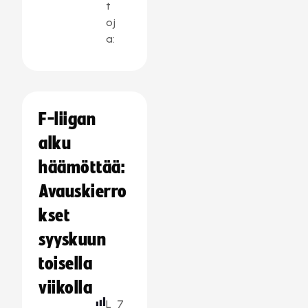
t
oj
a:
F-liigan
alku
häämöttää:
Avauskierro
kset
syyskuun
toisella
viikolla
L
7