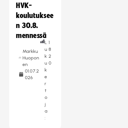
HVK-
koulutuksee
n 30.8.
mennessä
L
1
u
8
Markku
k
2
Huopon
u
0
en
k
01.07.2
e
026
r
t
o
j
a
: