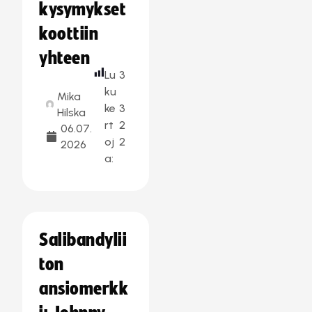
kysymykset
koottiin
yhteen
Lu
3
ku
Mika
ke
3
Hilska
rt
2
06.07.
oj
2
2026
a:
Salibandylii
ton
ansiomerkk