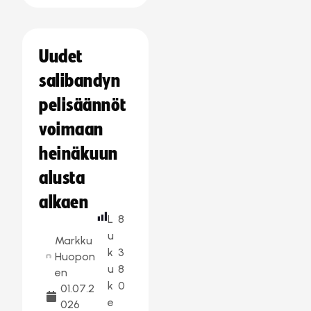
Uudet
salibandyn
pelisäännöt
voimaan
heinäkuun
alusta
alkaen
L
8
u
Markku
k
3
Huopon
u
8
en
k
0
01.07.2
e
026