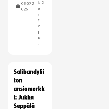
k
2
08.07.2
e
026
r
t
o
j
a
:
Salibandylii
ton
ansiomerkk
i: Jukka
Seppälä