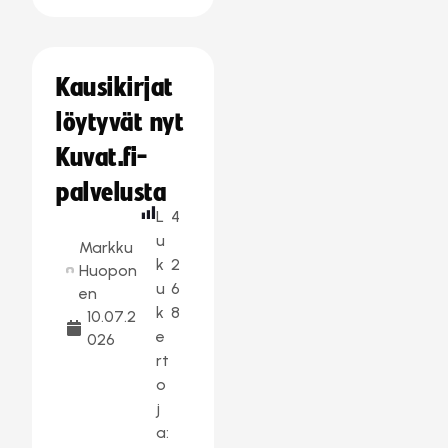
Kausikirjat
löytyvät nyt
Kuvat.fi-
palvelusta
L
4
u
Markku
k
2
Huopon
u
6
en
k
8
10.07.2
e
026
rt
o
j
a: