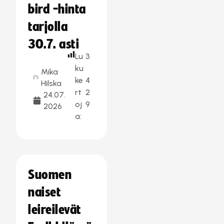
bird -hinta
tarjolla
30.7. asti
Lu
3
ku
Mika
ke
4
Hilska
rt
2
24.07.
oj
9
2026
a:
Suomen
naiset
leireilevät