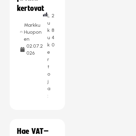
kertovat
L
2
u
Markku
k
8
Huopon
u
4
en
k
0
02.07.2
e
026
r
t
o
j
a
:
Hae VAT–