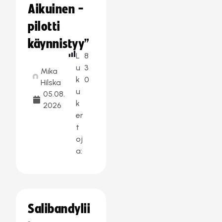
Aikuinen -
pilotti
käynnistyy”
L
8
u
3
Mika
k
0
Hilska
u
05.08.
k
2026
er
t
oj
a:
Salibandylii