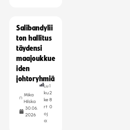
Salibandylii
ton hallitus
täydensi
maajoukkue
iden
johtoryhmiä
Lu
1
ku
2
Mika
ke
8
Hilska
rt
0
30.06.
oj
2026
a: