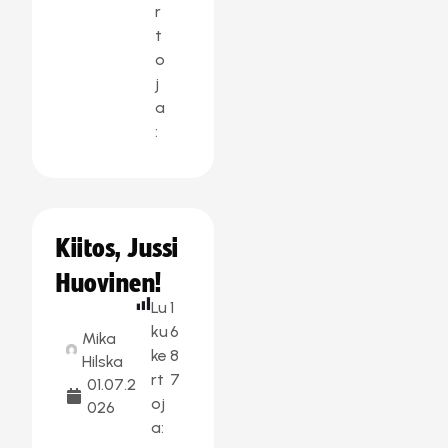
r
t
o
j
a
:
Kiitos, Jussi
Huovinen!
Lu
1
ku
6
Mika
ke
8
Hilska
rt
7
01.07.2
oj
026
a: