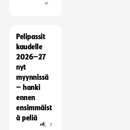
a:
Pelipassit
kaudelle
2026–27
nyt
myynnissä
– hanki
ennen
ensimmäist
ä peliä
L
7