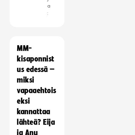
a
:
MM-
kisaponnist
us edessä –
miksi
vapaaehtois
eksi
kannattaa
lähteä? Eija
ja Anu