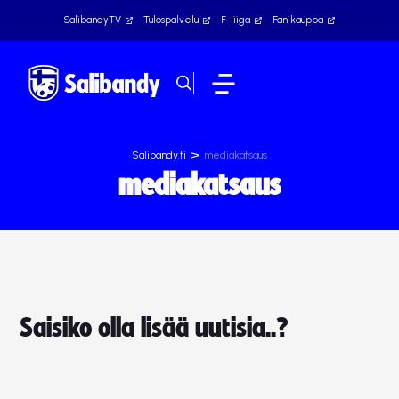
SalibandyTV
Tulospalvelu
F-liiga
Fanikauppa
>
Salibandy.fi
mediakatsaus
mediakatsaus
Saisiko olla lisää uutisia..?