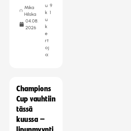
u
9
Mika
k
1
Hilska
u
04.08.
k
2026
e
rt
oj
a:
Champions
Cup vauhtiin
tässä
kuussa –
lipunmyynti