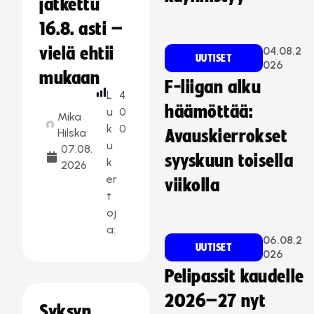
jatkettu
16.8. asti –
vielä ehtii
04.08.2
UUTISET
026
mukaan
F-liigan alku
L
4
häämöttää:
u
0
Mika
k
0
Hilska
Avauskierrokset
u
07.08.
syyskuun toisella
k
2026
er
viikolla
t
oj
a:
06.08.2
UUTISET
026
Pelipassit kaudelle
2026–27 nyt
Syksyn