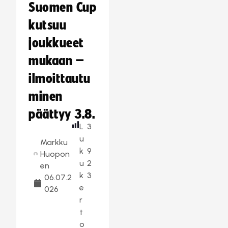
Suomen Cup
kutsuu
joukkueet
mukaan –
ilmoittautu
minen
päättyy 3.8.
L
3
u
Markku
k
9
Huopon
u
2
en
k
3
06.07.2
e
026
r
t
o