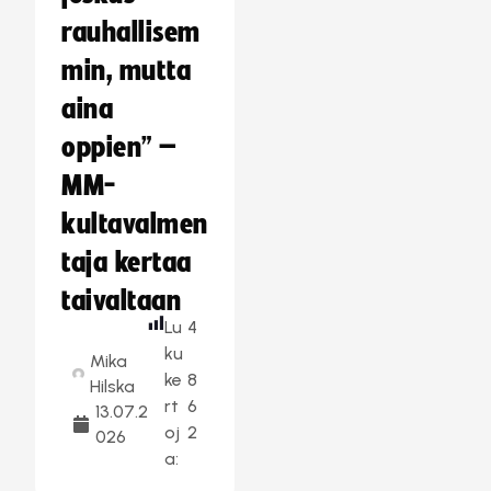
rauhallisem
min, mutta
aina
oppien” –
MM-
kultavalmen
taja kertaa
taivaltaan
Lu
4
ku
Mika
ke
8
Hilska
rt
6
13.07.2
oj
2
026
a: