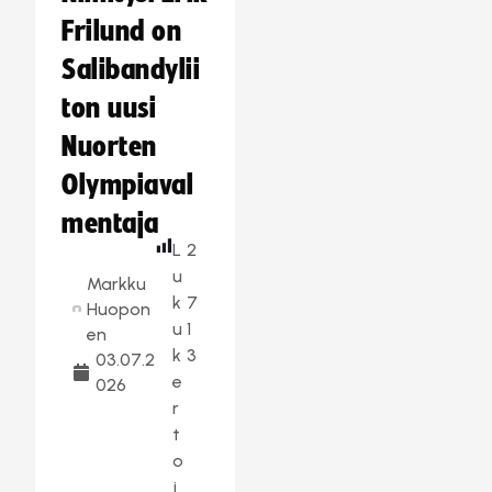
Frilund on
Salibandylii
ton uusi
Nuorten
Olympiaval
mentaja
L
2
u
Markku
k
7
Huopon
u
1
en
k
3
03.07.2
e
026
r
t
o
j