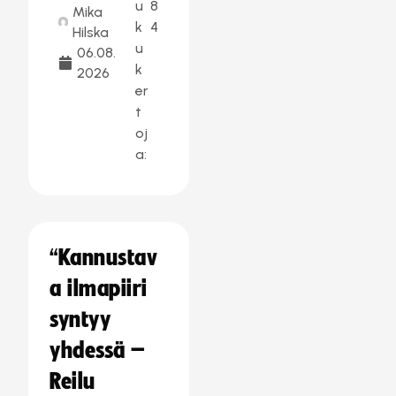
u
8
Mika
k
4
Hilska
u
06.08.
k
2026
er
t
oj
a:
“Kannustav
a ilmapiiri
syntyy
yhdessä –
Reilu