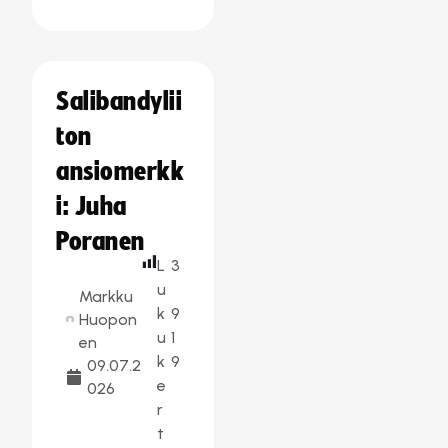
Salibandylii
ton
ansiomerkk
i: Juha
Poranen
L
3
u
Markku
k
9
Huopon
u
1
en
k
9
09.07.2
e
026
r
t