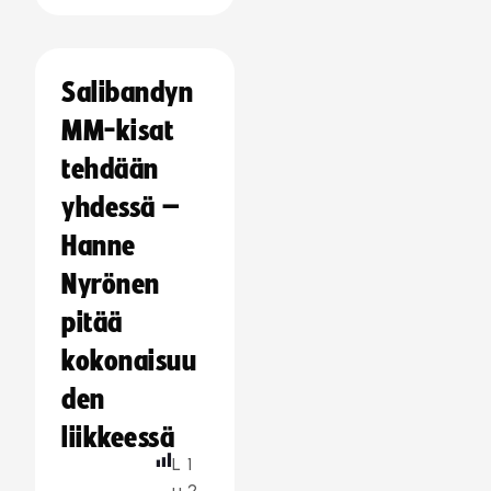
Salibandyn
MM-kisat
tehdään
yhdessä –
Hanne
Nyrönen
pitää
kokonaisuu
den
liikkeessä
L
1
u
2