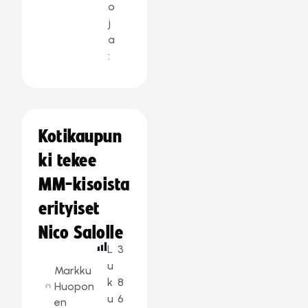
o
j
a
:
Kotikaupun
ki tekee
MM-kisoista
erityiset
Nico Salolle
L
3
u
Markku
k
8
Huopon
u
6
en