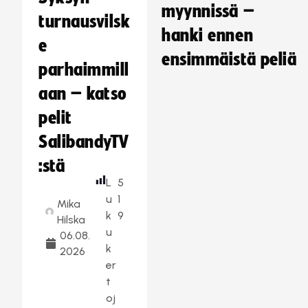
myynnissä –
turnausvilsk
hanki ennen
e
ensimmäistä peliä
parhaimmill
aan – katso
pelit
SalibandyTV
:stä
L
5
u
1
Mika
k
9
Hilska
u
06.08.
k
2026
er
t
oj