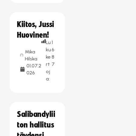
Kiitos, Jussi
Huovinen!
Lu
1
ku
6
Mika
ke
8
Hilska
rt
7
01.07.2
oj
026
a:
Salibandylii
ton hallitus
täydensi