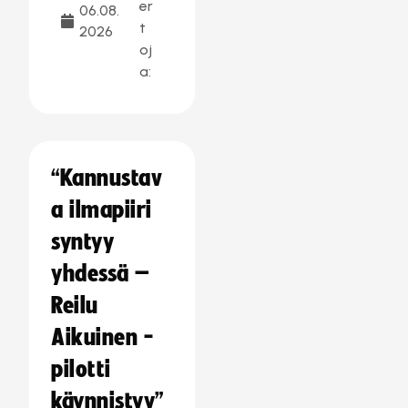
er
06.08.
t
2026
oj
a:
“Kannustav
a ilmapiiri
syntyy
yhdessä –
Reilu
Aikuinen -
pilotti
käynnistyy”