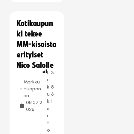
Kotikaupun
ki tekee
MM-kisoista
erityiset
Nico Salolle
L
3
u
Markku
k
8
Huopon
u
6
en
k
1
08.07.2
e
026
r
t
o