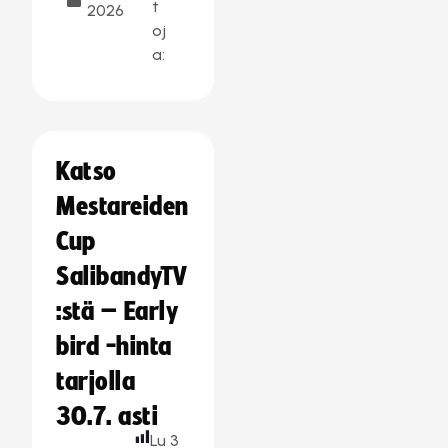
t
2026
oj
a:
Katso
Mestareiden
Cup
SalibandyTV
:stä – Early
bird -hinta
tarjolla
30.7. asti
Lu
3