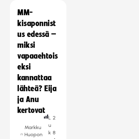
MM-
kisaponnist
us edessä –
miksi
vapaaehtois
eksi
kannattaa
lähteä? Eija
ja Anu
kertovat
L
2
u
Markku
k
8
Huopon