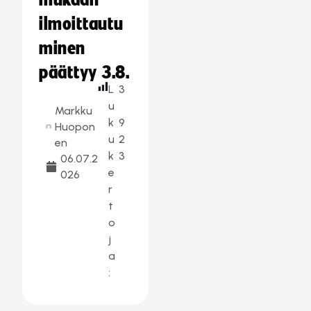
mukaan –
ilmoittautu
minen
päättyy 3.8.
L
3
u
Markku
k
9
Huopon
u
2
en
k
3
06.07.2
e
026
r
t
o
j
a
: