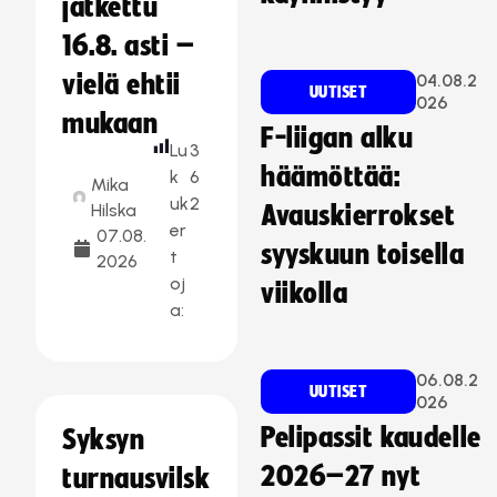
jatkettu
16.8. asti –
vielä ehtii
04.08.2
UUTISET
026
mukaan
F-liigan alku
Lu
3
häämöttää:
k
6
Mika
uk
2
Hilska
Avauskierrokset
er
07.08.
syyskuun toisella
t
2026
oj
viikolla
a:
06.08.2
UUTISET
026
Pelipassit kaudelle
Syksyn
2026–27 nyt
turnausvilsk