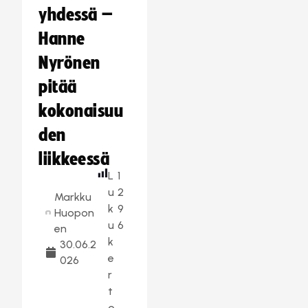
yhdessä –
Hanne
Nyrönen
pitää
kokonaisuu
den
liikkeessä
L
1
u
2
Markku
k
9
Huopon
u
6
en
k
30.06.2
e
026
r
t
o