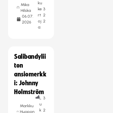
ku
Mika
ke
3
Hilska
rt
2
06.07.
oj
2
2026
a:
Salibandylii
ton
ansiomerkk
i: Johnny
Holmström
L
3
u
Markku
k
2
Huopon