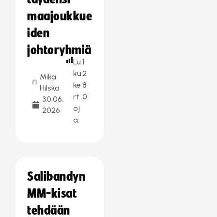
maajoukkue
iden
johtoryhmiä
Lu
1
ku
2
Mika
ke
8
Hilska
rt
0
30.06.
oj
2026
a:
Salibandyn
MM-kisat
tehdään