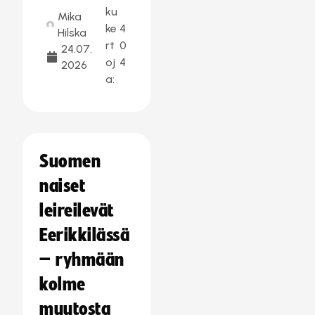
ku
Mika
ke
4
Hilska
rt
0
24.07.
oj
4
2026
a:
Suomen
naiset
leireilevät
Eerikkilässä
– ryhmään
kolme
muutosta