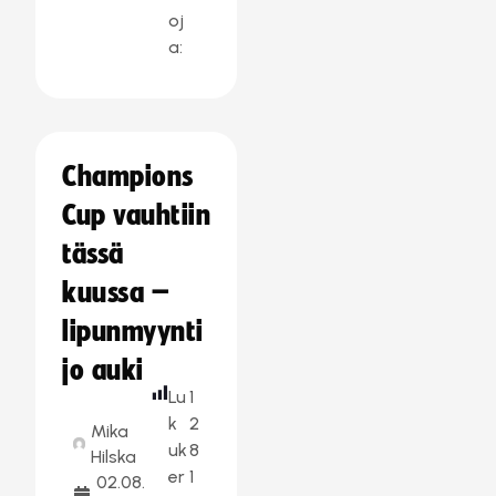
oj
a:
Champions
Cup vauhtiin
tässä
kuussa –
lipunmyynti
jo auki
Lu
1
k
2
Mika
uk
8
Hilska
er
1
02.08.