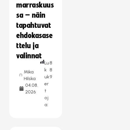
marraskuus
sa – näin
tapahtuvat
ehdokasase
ttelu ja
valinnat
Lu
8
k
8
Mika
uk
9
Hilska
er
04.08.
t
2026
oj
a: