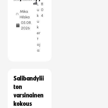
L
8
u
0
Mika
k
4
Hilska
u
05.08.
k
2026
er
t
oj
a:
Salibandylii
ton
varsinainen
kokous