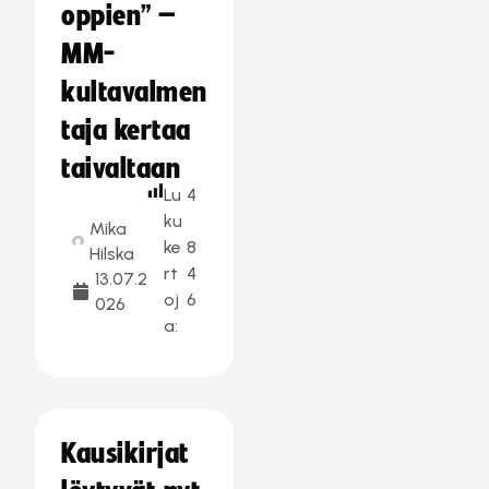
oppien” –
MM-
kultavalmen
taja kertaa
taivaltaan
Lu
4
ku
Mika
ke
8
Hilska
rt
4
13.07.2
oj
6
026
a:
Kausikirjat