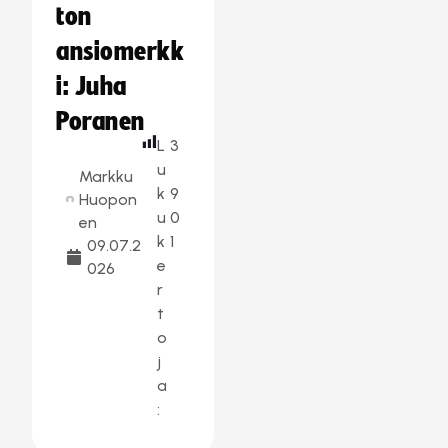
ton
ansiomerkk
i: Juha
Poranen
L
3
u
Markku
k
9
Huopon
u
0
en
k
1
09.07.2
e
026
r
t
o
j
a
: