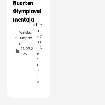
Nuorten
Olympiaval
mentaja
L
2
u
Markku
k
7
Huopon
u
1
en
k
3
03.07.2
e
026
r
t
o
j
a
: