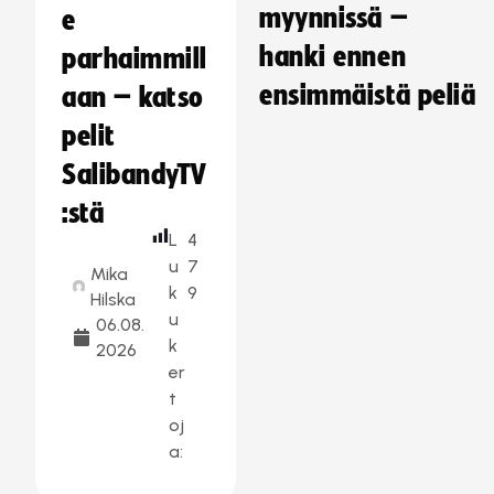
myynnissä –
e
hanki ennen
parhaimmill
ensimmäistä peliä
aan – katso
pelit
SalibandyTV
:stä
L
4
u
7
Mika
k
9
Hilska
u
06.08.
k
2026
er
t
oj
a: