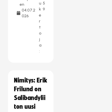
u
5
en
k
9
04.07.2
e
026
r
t
o
j
a
:
Nimitys: Erik
Frilund on
Salibandylii
ton uusi