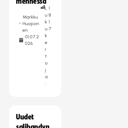
mennessä
L
1
u
8
Markku
k
1
Huopon
u
7
en
k
01.07.2
e
026
r
t
o
j
a
:
Uudet
salibandyn