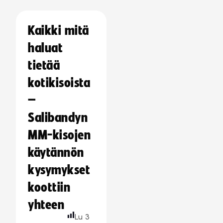
Kaikki mitä
haluat
tietää
kotikisoista
–
Salibandyn
MM-kisojen
käytännön
kysymykset
koottiin
yhteen
Lu
3