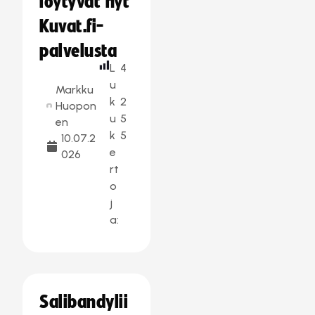
löytyvät nyt
Kuvat.fi-
palvelusta
L
4
u
Markku
k
2
Huopon
u
5
en
k
5
10.07.2
e
026
rt
o
j
a:
Salibandylii