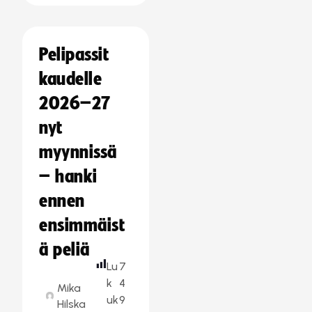
Pelipassit
kaudelle
2026–27
nyt
myynnissä
– hanki
ennen
ensimmäist
ä peliä
Lu
7
k
4
Mika
uk
9
Hilska