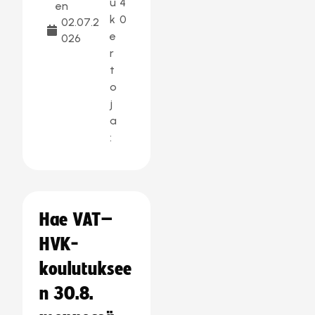
u
4
en
k
0
02.07.2
e
026
r
t
o
j
a
:
Hae VAT–
HVK-
koulutuksee
n 30.8.