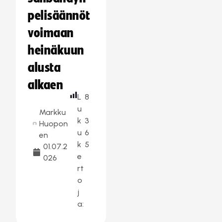
pelisäännöt
voimaan
heinäkuun
alusta
alkaen
L
8
u
Markku
k
3
Huopon
u
6
en
k
5
01.07.2
e
026
rt
o
j
a: