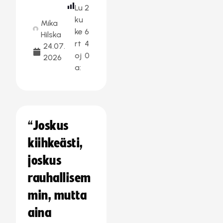
Lu
2
ku
Mika
ke
6
Hilska
rt
4
24.07.
oj
0
2026
a:
“Joskus
kiihkeästi,
joskus
rauhallisem
min, mutta
aina