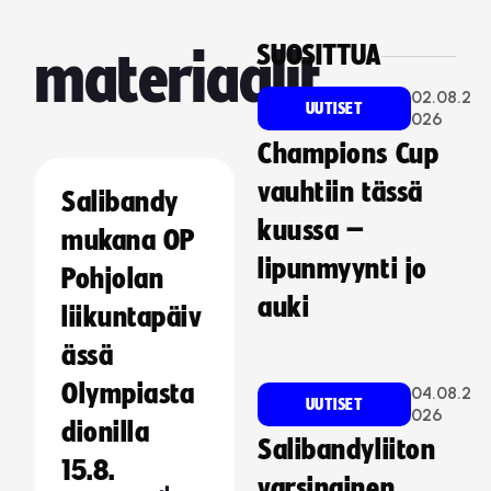
SUOSITTUA
materiaalit
02.08.2
UUTISET
026
Champions Cup
vauhtiin tässä
Salibandy
kuussa –
mukana OP
lipunmyynti jo
Pohjolan
auki
liikuntapäiv
ässä
Olympiasta
04.08.2
UUTISET
026
dionilla
Salibandyliiton
15.8.
varsinainen