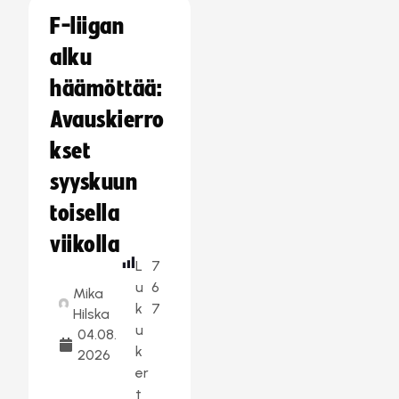
F-liigan
alku
häämöttää:
Avauskierro
kset
syyskuun
toisella
viikolla
L
7
u
6
Mika
k
7
Hilska
u
04.08.
k
2026
er
t