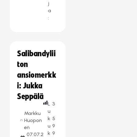
j
a
:
Salibandylii
ton
ansiomerkk
i: Jukka
Seppälä
L
3
u
Markku
k
5
Huopon
u
9
en
k
9
07.07.2