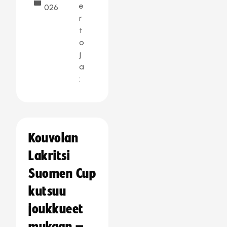
e
026
r
t
o
j
a
:
Kouvolan
Lakritsi
Suomen Cup
kutsuu
joukkueet