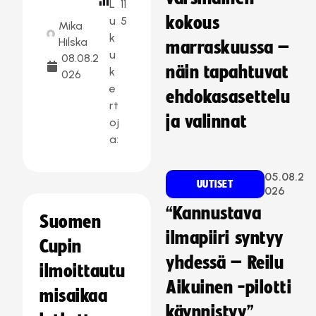
L
11
kokous
u
5
Mika
k
Hilska
marraskuussa –
u
08.08.2
näin tapahtuvat
k
026
e
ehdokasasettelu
rt
ja valinnat
oj
a:
05.08.2
UUTISET
026
“Kannustava
Suomen
ilmapiiri syntyy
Cupin
yhdessä – Reilu
ilmoittautu
Aikuinen -pilotti
misaikaa
käynnistyy”