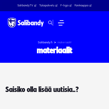
SalibandyTV
Tulospalvelu
F-liiga
Fanikauppa
>
Salibandy.fi
materiaalit
materiaalit
Saisiko olla lisää uutisia..?