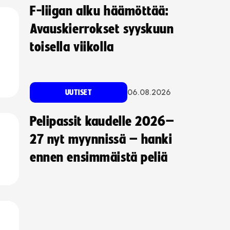
F-liigan alku häämöttää:
Avauskierrokset syyskuun
toisella viikolla
06.08.2026
UUTISET
Pelipassit kaudelle 2026–
27 nyt myynnissä – hanki
ennen ensimmäistä peliä