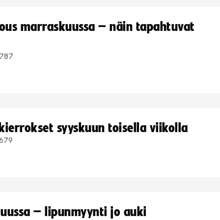
kous marraskuussa – näin tapahtuvat
787
ierrokset syyskuun toisella viikolla
679
uussa – lipunmyynti jo auki