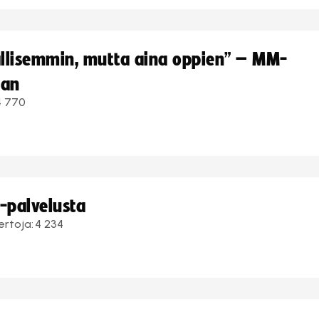
hallisemmin, mutta aina oppien” – MM-
aan
4 770
i-palvelusta
ertoja:
4 234