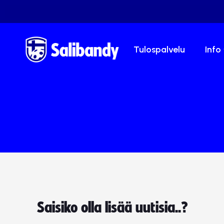
Tulospalvelu
Info
Saisiko olla lisää uutisia..?