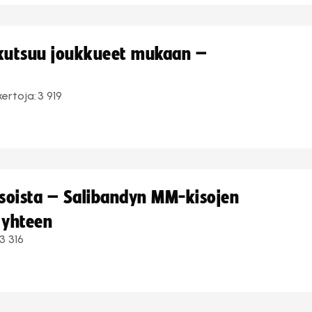
 kutsuu joukkueet mukaan –
kertoja:
3 919
kisoista – Salibandyn MM-kisojen
 yhteen
3 316