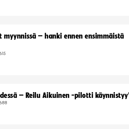
yt myynnissä – hanki ennen ensimmäistä
615
dessä – Reilu Aikuinen -pilotti käynnistyy
688