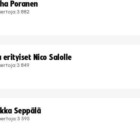
uha Poranen
kertoja:
3 882
erityiset Nico Salolle
kertoja:
3 849
ukka Seppälä
kertoja:
3 595