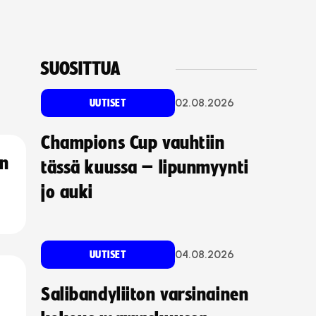
SUOSITTUA
02.08.2026
UUTISET
Champions Cup vauhtiin
an
tässä kuussa – lipunmyynti
jo auki
04.08.2026
UUTISET
Salibandyliiton varsinainen