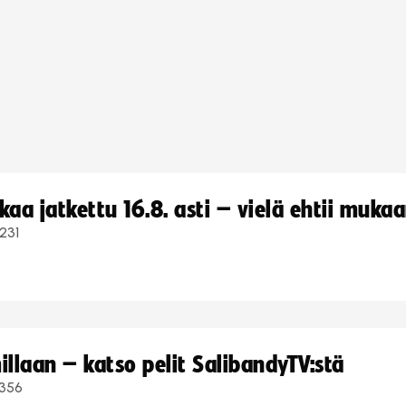
a jatkettu 16.8. asti – vielä ehtii muka
231
llaan – katso pelit SalibandyTV:stä
356