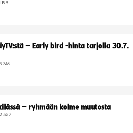
1 199
TV:stä – Early bird -hinta tarjolla 30.7.
3 315
kkilässä – ryhmään kolme muutosta
2 557