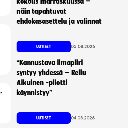
kokous marraskuussa –
näin tapahtuvat
ehdokasasettelu ja valinnat
05.08.2026
UUTISET
“Kannustava ilmapiiri
syntyy yhdessä – Reilu
Aikuinen -pilotti
käynnistyy”
”
04.08.2026
UUTISET