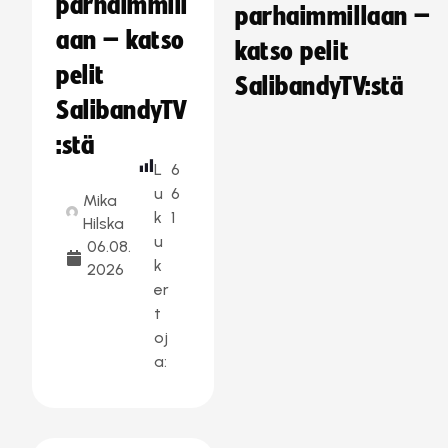
parhaimmill
parhaimmillaan –
aan – katso
katso pelit
pelit
SalibandyTV:stä
SalibandyTV
:stä
L
6
u
6
Mika
k
1
Hilska
u
06.08.
k
2026
er
t
oj
a: