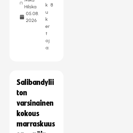
k
8
Hilska
u
05.08.
k
2026
er
t
oj
a:
Salibandylii
ton
varsinainen
kokous
marraskuus