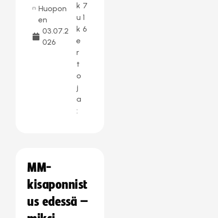
k
7
Huopon
u
1
en
k
6
03.07.2
e
026
r
t
o
j
a
:
MM-
kisaponnist
us edessä –