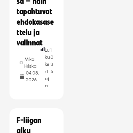
sa – näin
tapahtuvat
ehdokasase
ttelu ja
valinnat
Lu
1
ku
0
Mika
ke
3
Hilska
rt
5
04.08.
oj
2026
a:
F-liigan
alku