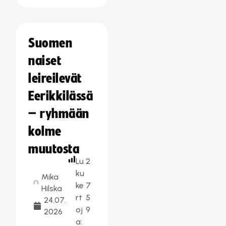
Suomen
naiset
leireilevät
Eerikkilässä
– ryhmään
kolme
muutosta
Lu
2
ku
Mika
ke
7
Hilska
rt
5
24.07.
oj
9
2026
a: