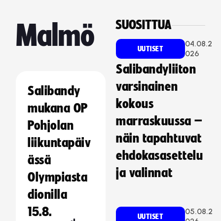
SUOSITTUA
Malmö
04.08.2
UUTISET
026
Salibandyliiton
varsinainen
Salibandy
kokous
mukana OP
marraskuussa –
Pohjolan
näin tapahtuvat
liikuntapäiv
ehdokasasettelu
ässä
ja valinnat
Olympiasta
dionilla
15.8.
05.08.2
UUTISET