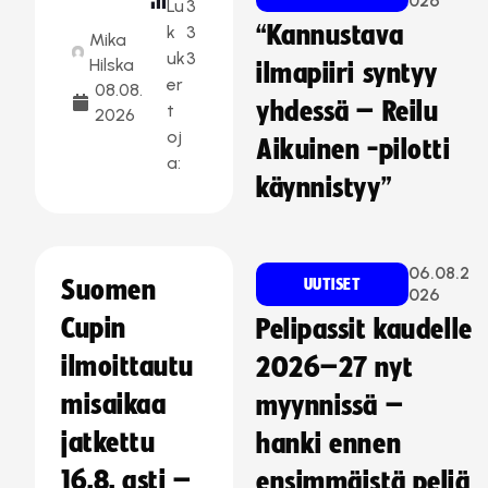
026
Lu
3
“Kannustava
k
3
Mika
uk
3
Hilska
ilmapiiri syntyy
er
08.08.
yhdessä – Reilu
t
2026
oj
Aikuinen -pilotti
a:
käynnistyy”
06.08.2
Suomen
UUTISET
026
Cupin
Pelipassit kaudelle
ilmoittautu
2026–27 nyt
misaikaa
myynnissä –
jatkettu
hanki ennen
16.8. asti –
ensimmäistä peliä