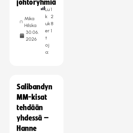
johtoryhmiä
Lu
1
k
2
Mika
uk
8
Hilska
er
1
30.06.
t
2026
oj
a:
Salibandyn
MM-kisat
tehdään
yhdessä –
Hanne