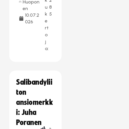
k
2
Huopon
u
8
en
k
5
10.07.2
e
026
rt
o
j
a:
Salibandylii
ton
ansiomerkk
i: Juha
Poranen