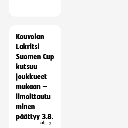
:
Kouvolan
Lakritsi
Suomen Cup
kutsuu
joukkueet
mukaan –
ilmoittautu
minen
päättyy 3.8.
L
3