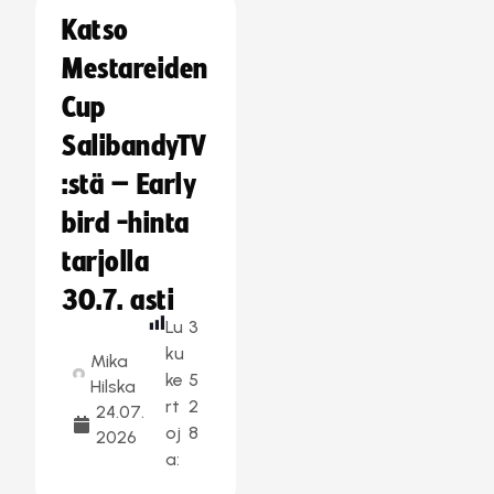
Katso
Mestareiden
Cup
SalibandyTV
:stä – Early
bird -hinta
tarjolla
30.7. asti
Lu
3
ku
Mika
ke
5
Hilska
rt
2
24.07.
oj
8
2026
a: