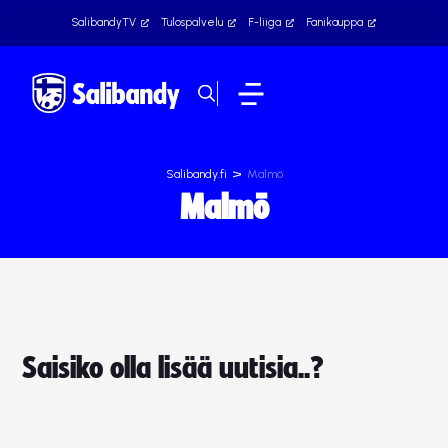
SalibandyTV
Tulospalvelu
F-liiga
Fanikauppa
>
Salibandy.fi
Malmö
Malmö
Saisiko olla lisää uutisia..?