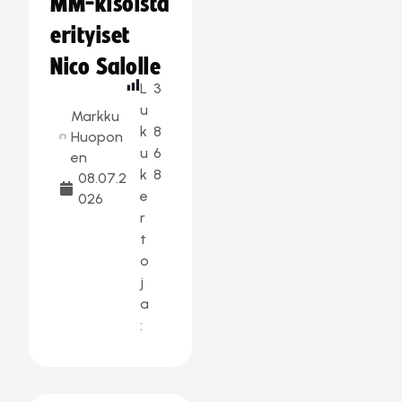
MM-kisoista
erityiset
Nico Salolle
L
3
u
Markku
k
8
Huopon
u
6
en
k
8
08.07.2
e
026
r
t
o
j
a
: