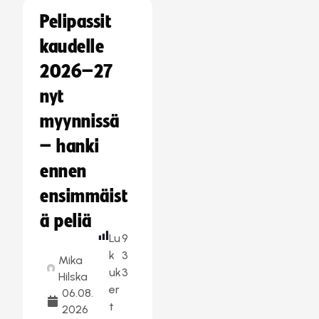
Pelipassit
kaudelle
2026–27
nyt
myynnissä
– hanki
ennen
ensimmäist
ä peliä
Lu
9
k
3
Mika
uk
3
Hilska
er
06.08.
t
2026