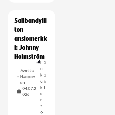
Salibandylii
ton
ansiomerkk
i: Johnny
Holmström
L
3
u
Markku
k
2
Huopon
u
6
en
k
1
04.07.2
e
026
r
t
o