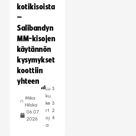
kotikisoista
–
Salibandyn
MM-kisojen
käytännön
kysymykset
koottiin
yhteen
Lu
3
ku
Mika
ke
3
Hilska
rt
2
06.07.
oj
4
2026
a: