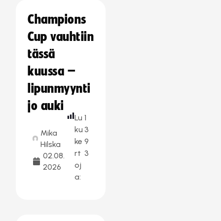
Champions
Cup vauhtiin
tässä
kuussa –
lipunmyynti
jo auki
Lu
1
ku
3
Mika
ke
9
Hilska
rt
3
02.08.
oj
2026
a: