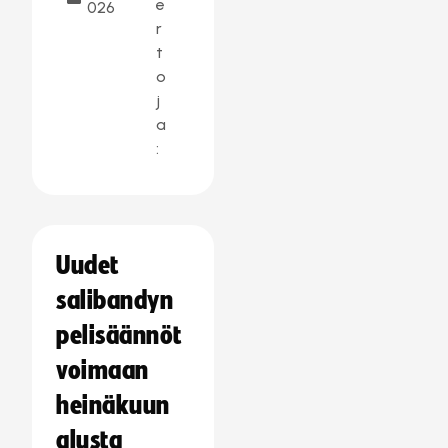
e
026
r
t
o
j
a
:
Uudet
salibandyn
pelisäännöt
voimaan
heinäkuun
alusta