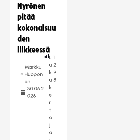
Nyrönen
pitää
kokonaisuu
den
liikkeessä
L
1
u
2
Markku
k
9
Huopon
u
8
en
k
30.06.2
e
026
r
t
o
j
a
: