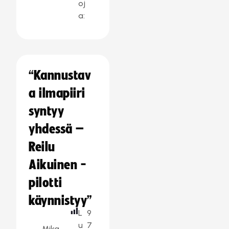
oj
a:
“Kannustav
a ilmapiiri
syntyy
yhdessä –
Reilu
Aikuinen -
pilotti
käynnistyy”
L
9
u
7
Mika