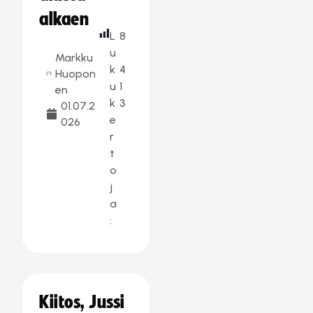
alkaen
L
8
u
Markku
k
4
Huopon
u
1
en
k
3
01.07.2
e
026
r
t
o
j
a
:
Kiitos, Jussi