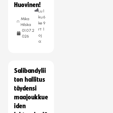
Huovinen!
Lu
1
ku
6
Mika
ke
9
Hilska
rt
1
01.07.2
oj
026
a:
Salibandylii
ton hallitus
täydensi
maajoukkue
iden