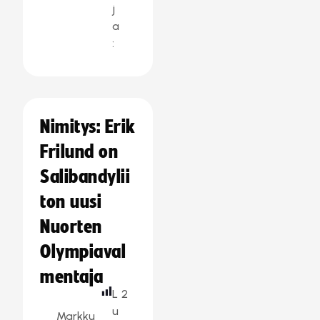
j
a
:
Nimitys: Erik
Frilund on
Salibandylii
ton uusi
Nuorten
Olympiaval
mentaja
L
2
u
Markku