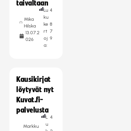
taivaltaan
Lu
4
ku
Mika
ke
8
Hilska
rt
7
13.07.2
oj
9
026
a:
Kausikirjat
löytyvät nyt
Kuvat.fi-
palvelusta
L
4
u
Markku