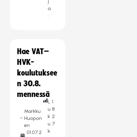
j
a
:
Hae VAT–
HVK-
koulutuksee
n 30.8.
mennessä
L
1
u
8
Markku
k
2
Huopon
u
7
en
k
01.07.2