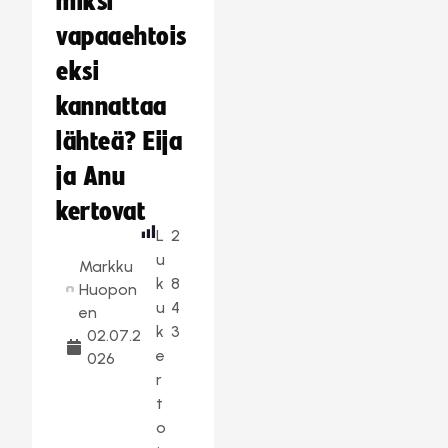
miksi
vapaaehtois
eksi
kannattaa
lähteä? Eija
ja Anu
kertovat
L
2
u
Markku
k
8
Huopon
u
4
en
k
3
02.07.2
e
026
r
t
o