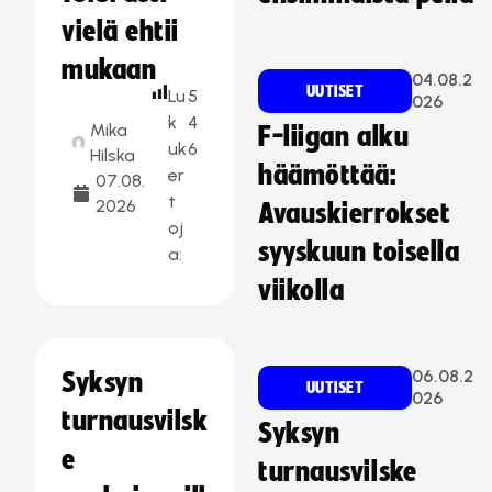
vielä ehtii
mukaan
04.08.2
UUTISET
Lu
5
026
k
4
Mika
F-liigan alku
uk
6
Hilska
häämöttää:
er
07.08.
t
2026
Avauskierrokset
oj
syyskuun toisella
a:
viikolla
06.08.2
Syksyn
UUTISET
026
turnausvilsk
Syksyn
e
turnausvilske