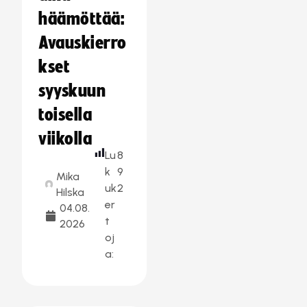
häämöttää:
Avauskierro
kset
syyskuun
toisella
viikolla
Lu
8
k
9
Mika
uk
2
Hilska
er
04.08.
t
2026
oj
a: