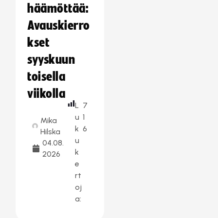
häämöttää:
Avauskierro
kset
syyskuun
toisella
viikolla
L
7
u
1
Mika
k
6
Hilska
u
04.08.
k
2026
e
rt
oj
a: