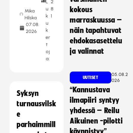
L
2
kokous
u
8
Mika
k
1
Hilska
marraskuussa –
u
07.08.
näin tapahtuvat
k
2026
er
ehdokasasettelu
t
ja valinnat
oj
a:
05.08.2
UUTISET
026
“Kannustava
Syksyn
ilmapiiri syntyy
turnausvilsk
yhdessä – Reilu
e
Aikuinen -pilotti
parhaimmill
käynnistyy”