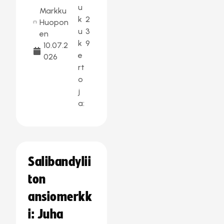
u
Markku
k
2
Huopon
u
3
en
k
9
10.07.2
e
026
rt
o
j
a:
Salibandylii
ton
ansiomerkk
i: Juha