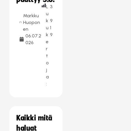
L
3
u
Markku
k
9
Huopon
u
1
en
k
9
06.07.2
e
026
r
t
o
j
a
:
Kaikki mitä
haluat