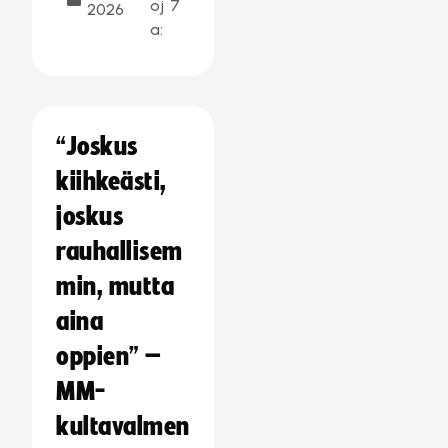
oj
7
2026
a:
“Joskus
kiihkeästi,
joskus
rauhallisem
min, mutta
aina
oppien” –
MM-
kultavalmen