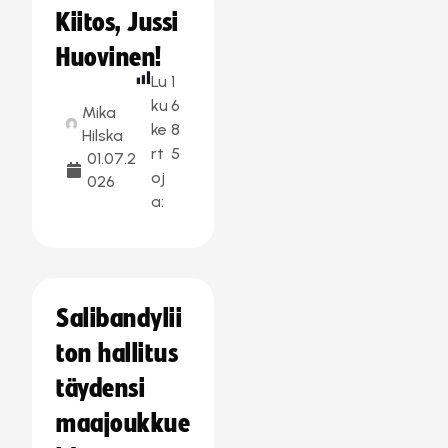
Kiitos, Jussi
Huovinen!
Lu
1
ku
6
Mika
ke
8
Hilska
rt
5
01.07.2
oj
026
a:
Salibandylii
ton hallitus
täydensi
maajoukkue