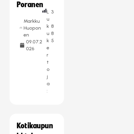
Poranen
L
3
u
Markku
k
8
Huopon
u
8
en
k
5
09.07.2
e
026
r
t
o
j
a
:
Kotikaupun