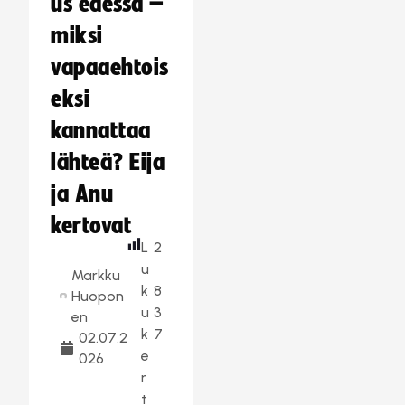
us edessä –
miksi
vapaaehtois
eksi
kannattaa
lähteä? Eija
ja Anu
kertovat
L
2
u
Markku
k
8
Huopon
u
3
en
k
7
02.07.2
e
026
r
t