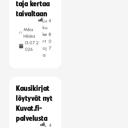
taja kertaa
taivaltaan
Lu
4
ku
Mika
ke
8
Hilska
rt
0
13.07.2
oj
7
026
a:
Kausikirjat
löytyvät nyt
Kuvat.fi-
palvelusta
L
4