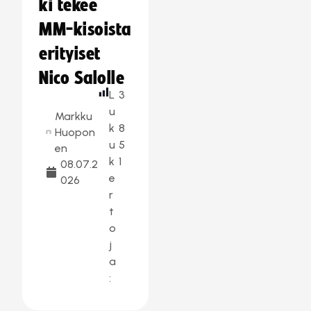
ki tekee
MM-kisoista
erityiset
Nico Salolle
L
3
u
Markku
k
8
Huopon
u
5
en
k
1
08.07.2
e
026
r
t
o
j
a
: