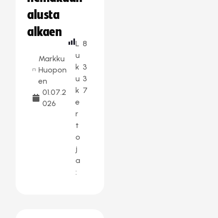
alusta
alkaen
L
8
u
Markku
k
3
Huopon
u
3
en
k
7
01.07.2
e
026
r
t
o
j
a
: