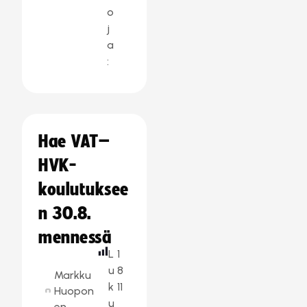
o
j
a
:
Hae VAT–
HVK-
koulutuksee
n 30.8.
mennessä
L
1
u
8
Markku
k
11
Huopon
u
en