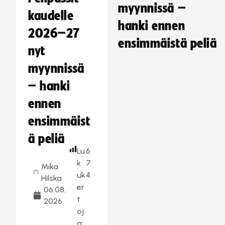
myynnissä –
kaudelle
hanki ennen
2026–27
ensimmäistä peliä
nyt
myynnissä
– hanki
ennen
ensimmäist
ä peliä
Lu
6
k
7
Mika
uk
4
Hilska
er
06.08.
t
2026
oj
a: