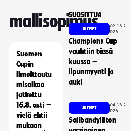
SUOSITTUA
mallisopimus
02.08.2
UUTISET
026
Champions Cup
vauhtiin tässä
Suomen
kuussa –
Cupin
lipunmyynti jo
ilmoittautu
auki
misaikaa
jatkettu
16.8. asti –
04.08.2
UUTISET
026
vielä ehtii
Salibandyliiton
mukaan
varsinainen