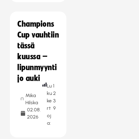
Champions
Cup vauhtiin
tässä
kuussa –
lipunmyynti
jo auki
Lu
1
ku
2
Mika
ke
3
Hilska
rt
9
02.08.
oj
2026
a: