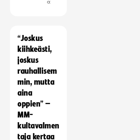
a:
“Joskus
kiihkeästi,
joskus
rauhallisem
min, mutta
aina
oppien” –
MM-
kultavalmen
taja kertaa