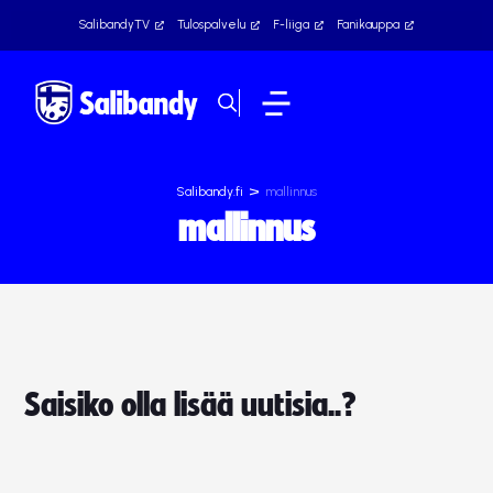
SalibandyTV
Tulospalvelu
F-liiga
Fanikauppa
>
Salibandy.fi
mallinnus
mallinnus
Saisiko olla lisää uutisia..?