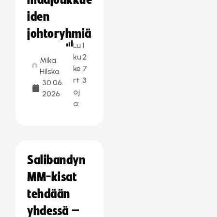
maajoukkue
iden
johtoryhmiä
Lu
1
ku
2
Mika
ke
7
Hilska
rt
3
30.06.
oj
2026
a:
Salibandyn
MM-kisat
tehdään
yhdessä –