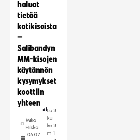
haluat
tietää
kotikisoista
–
Salibandyn
MM-kisojen
käytännön
kysymykset
koottiin
yhteen
Lu
3
ku
Mika
ke
3
Hilska
rt
1
06.07.