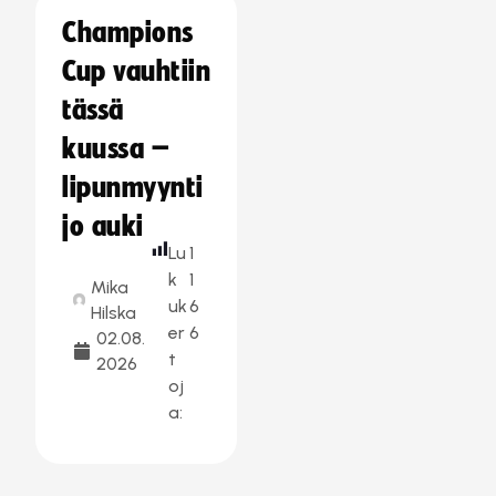
Champions
Cup vauhtiin
tässä
kuussa –
lipunmyynti
jo auki
Lu
1
k
1
Mika
uk
6
Hilska
er
6
02.08.
t
2026
oj
a: