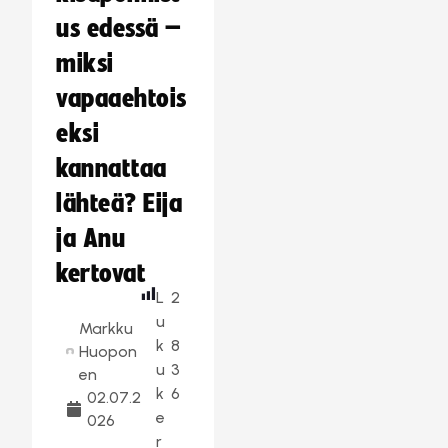
us edessä –
miksi
vapaaehtois
eksi
kannattaa
lähteä? Eija
ja Anu
kertovat
L
2
u
Markku
k
8
Huopon
u
3
en
k
6
02.07.2
e
026
r