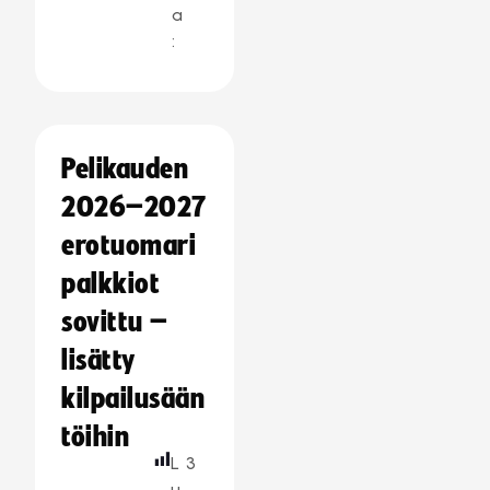
a
:
Pelikauden
2026–2027
erotuomari
palkkiot
sovittu –
lisätty
kilpailusään
töihin
L
3
u