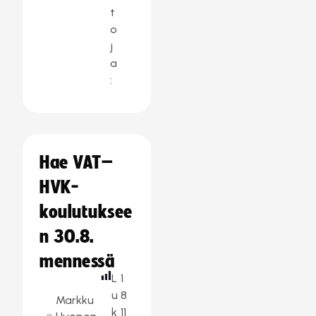
t
o
j
a
:
Hae VAT–
HVK-
koulutuksee
n 30.8.
mennessä
L
1
u
8
Markku
k
11