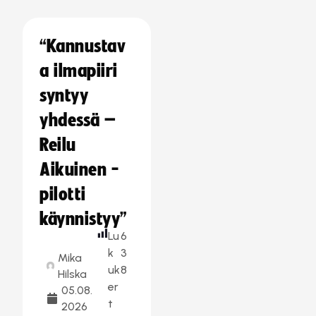
“Kannustav
a ilmapiiri
syntyy
yhdessä –
Reilu
Aikuinen -
pilotti
käynnistyy”
Lu
6
k
3
Mika
uk
8
Hilska
er
05.08.
t
2026