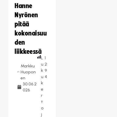
Hanne
Nyrönen
pitää
kokonaisuu
den
liikkeessä
L
1
u
2
Markku
k
9
Huopon
u
4
en
k
30.06.2
e
026
r
t
o
j