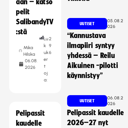
aan – katso
pelit
SalibandyTV
05.08.2
UUTISET
026
:stä
“Kannustava
Lu
2
ilmapiiri syntyy
k
9
Mika
uk
6
Hilska
yhdessä – Reilu
er
06.08.
Aikuinen -pilotti
t
2026
oj
käynnistyy”
a:
06.08.2
UUTISET
026
Pelipassit kaudelle
Pelipassit
2026–27 nyt
kaudelle