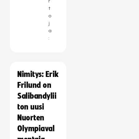
r
t
o
j
a
:
Nimitys: Erik
Frilund on
Salibandylii
ton uusi
Nuorten
Olympiaval