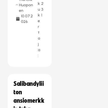
k
2
Huopon
u
3
en
k
1
10.07.2
e
026
r
t
o
j
a
:
Salibandylii
ton
ansiomerkk