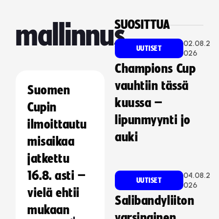
SUOSITTUA
mallinnus
02.08.2
UUTISET
026
Champions Cup
vauhtiin tässä
Suomen
kuussa –
Cupin
lipunmyynti jo
ilmoittautu
auki
misaikaa
jatkettu
16.8. asti –
04.08.2
UUTISET
026
vielä ehtii
Salibandyliiton
mukaan
varsinainen