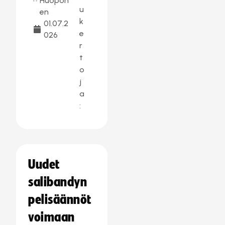
Huopon
u
en
k
01.07.2
e
026
r
t
o
j
a
:
Uudet
salibandyn
pelisäännöt
voimaan