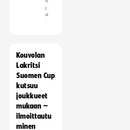
o
j
a
:
Kouvolan
Lakritsi
Suomen Cup
kutsuu
joukkueet
mukaan –
ilmoittautu
minen