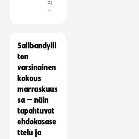
oj
a:
Salibandylii
ton
varsinainen
kokous
marraskuus
sa – näin
tapahtuvat
ehdokasase
ttelu ja