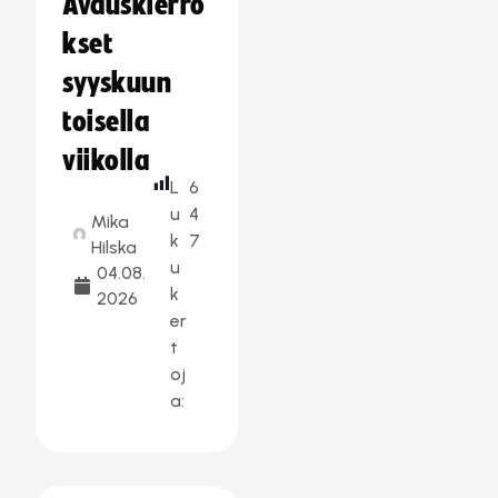
Avauskierro
kset
syyskuun
toisella
viikolla
L
6
u
4
Mika
k
7
Hilska
u
04.08.
k
2026
er
t
oj
a: