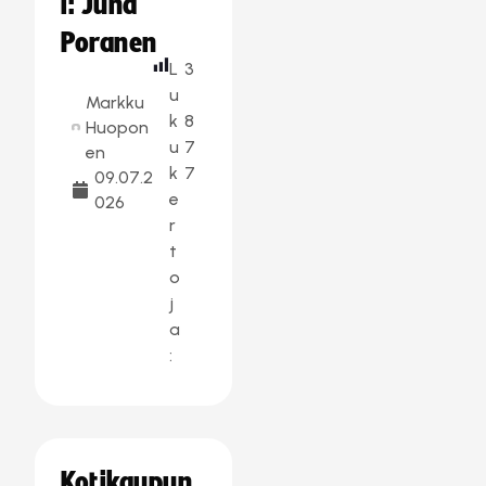
i: Juha
Poranen
L
3
u
Markku
k
8
Huopon
u
7
en
k
7
09.07.2
e
026
r
t
o
j
a
:
Kotikaupun