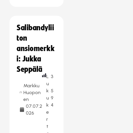
Salibandylii
ton
ansiomerkk
i: Jukka
Seppälä
L
3
u
Markku
k
5
Huopon
u
9
en
k
4
07.07.2
e
026
r
t