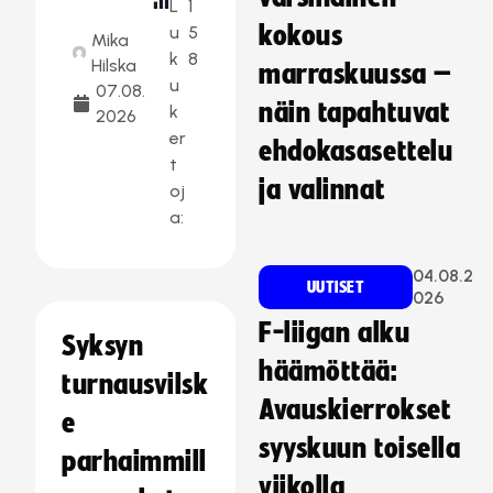
L
1
kokous
u
5
Mika
k
8
Hilska
marraskuussa –
u
07.08.
näin tapahtuvat
k
2026
er
ehdokasasettelu
t
ja valinnat
oj
a:
04.08.2
UUTISET
026
F-liigan alku
Syksyn
häämöttää:
turnausvilsk
Avauskierrokset
e
syyskuun toisella
parhaimmill
viikolla