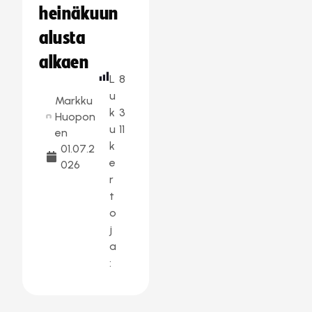
heinäkuun
alusta
alkaen
L
8
u
Markku
k
3
Huopon
u
11
en
k
01.07.2
e
026
r
t
o
j
a
: