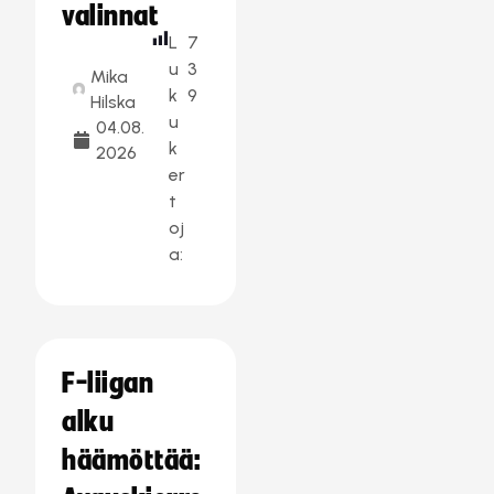
valinnat
L
7
u
3
Mika
k
9
Hilska
u
04.08.
k
2026
er
t
oj
a:
F-liigan
alku
häämöttää: