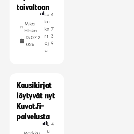
taivaltaan
Lu
4
ku
Mika
ke
7
Hilska
rt
3
13.07.2
oj
9
026
a:
Kausikirjat
löytyvät nyt
Kuvat.fi-
palvelusta
L
4
u
Markku