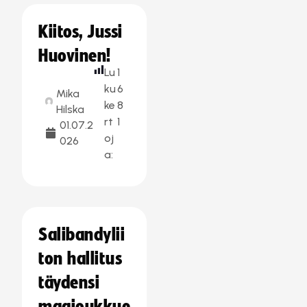
Kiitos, Jussi
Huovinen!
Lu
1
ku
6
Mika
ke
8
Hilska
rt
1
01.07.2
oj
026
a:
Salibandylii
ton hallitus
täydensi