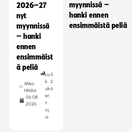
myynnissä –
2026–27
hanki ennen
nyt
ensimmäistä peliä
myynnissä
– hanki
ennen
ensimmäist
ä peliä
Lu
5
k
2
Mika
uk
6
Hilska
er
06.08.
t
2026
oj
a: