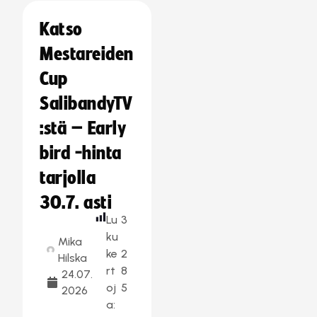
Katso
Mestareiden
Cup
SalibandyTV
:stä – Early
bird -hinta
tarjolla
30.7. asti
Lu
3
ku
Mika
ke
2
Hilska
rt
8
24.07.
oj
5
2026
a: