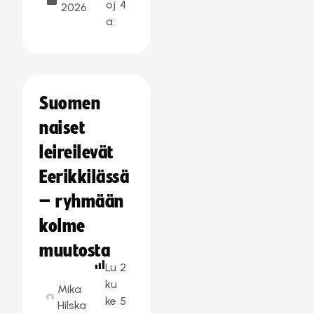
oj
4
2026
a:
Suomen
naiset
leireilevät
Eerikkilässä
– ryhmään
kolme
muutosta
Lu
2
ku
Mika
ke
5
Hilska