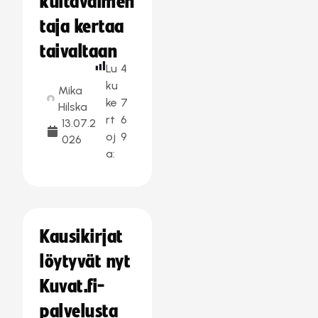
kultavalmen
taja kertaa
taivaltaan
Lu
4
ku
Mika
ke
7
Hilska
rt
6
13.07.2
oj
9
026
a:
Kausikirjat
löytyvät nyt
Kuvat.fi-
palvelusta