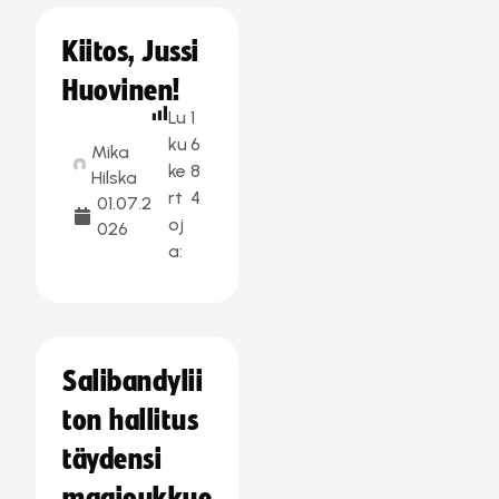
Kiitos, Jussi
Huovinen!
Lu
1
ku
6
Mika
ke
8
Hilska
rt
4
01.07.2
oj
026
a:
Salibandylii
ton hallitus
täydensi