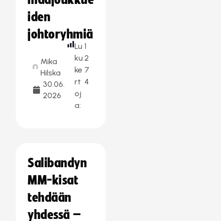
maajoukkue
iden
johtoryhmiä
Lu
1
ku
2
Mika
ke
7
Hilska
rt
4
30.06.
oj
2026
a:
Salibandyn
MM-kisat
tehdään
yhdessä –