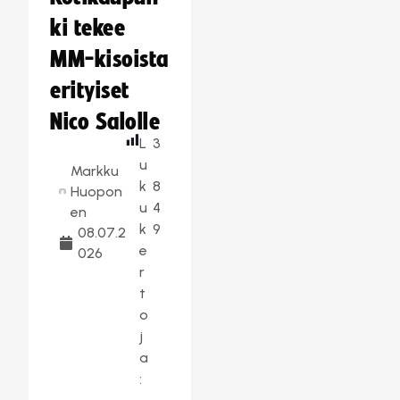
ki tekee
MM-kisoista
erityiset
Nico Salolle
L
3
u
Markku
k
8
Huopon
u
4
en
k
9
08.07.2
e
026
r
t
o
j
a
: