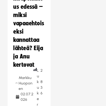
us edessä –
miksi
vapaaehtois
eksi
kannattaa
lähteä? Eija
ja Anu
kertovat
L
2
u
Markku
k
8
Huopon
u
3
en
k
6
02.07.2
e
026
r