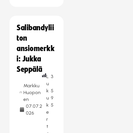
Salibandylii
ton
ansiomerkk
i: Jukka
Seppälä
L
3
u
Markku
k
5
Huopon
u
9
en
k
5
07.07.2
e
026
r
t