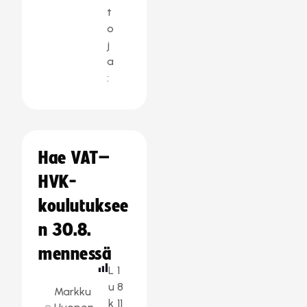
t
o
j
a
:
Hae VAT–
HVK-
koulutuksee
n 30.8.
mennessä
L
1
u
8
Markku
k
11