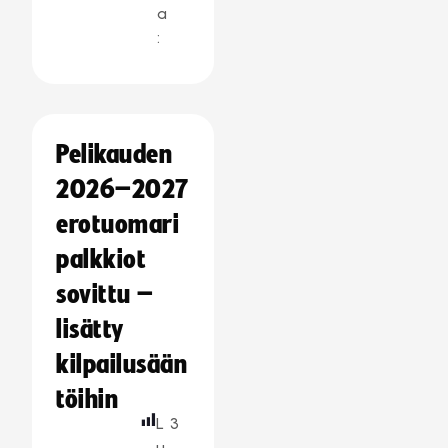
a
:
Pelikauden
2026–2027
erotuomari
palkkiot
sovittu –
lisätty
kilpailusään
töihin
L
3
u