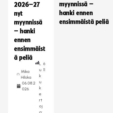
myynnissä –
2026–27
hanki ennen
nyt
ensimmäistä peliä
myynnissä
– hanki
ennen
ensimmäist
ä peliä
L
6
u
11
Mika
k
Hilska
u
06.08.2
k
026
e
rt
oj
a: