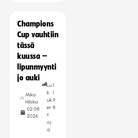
Champions
Cup vauhtiin
tässä
kuussa –
lipunmyynti
jo auki
Lu
1
k
1
Mika
uk
9
Hilska
er
8
02.08.
t
2026
oj
a: