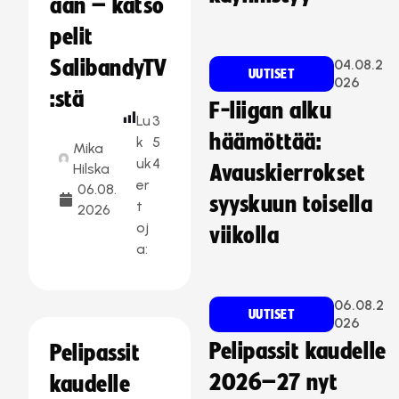
aan – katso
pelit
SalibandyTV
04.08.2
UUTISET
026
:stä
F-liigan alku
Lu
3
häämöttää:
k
5
Mika
uk
4
Hilska
Avauskierrokset
er
06.08.
syyskuun toisella
t
2026
oj
viikolla
a:
06.08.2
UUTISET
026
Pelipassit kaudelle
Pelipassit
2026–27 nyt
kaudelle