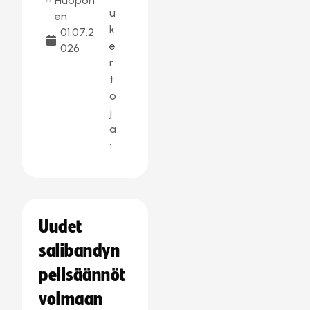
Huopon
u
en
k
01.07.2
e
026
r
t
o
j
a
:
Uudet
salibandyn
pelisäännöt
voimaan