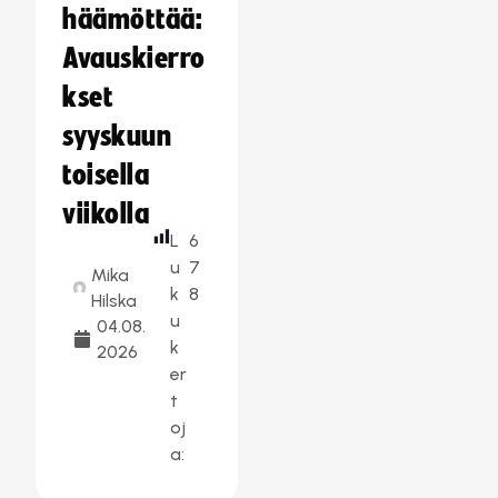
häämöttää:
Avauskierro
kset
syyskuun
toisella
viikolla
L
6
u
7
Mika
k
8
Hilska
u
04.08.
k
2026
er
t
oj
a: