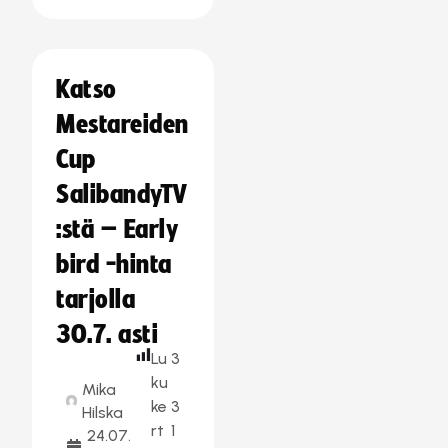
Katso
Mestareiden
Cup
SalibandyTV
:stä – Early
bird -hinta
tarjolla
30.7. asti
Lu
3
ku
Mika
ke
3
Hilska
rt
1
24.07.