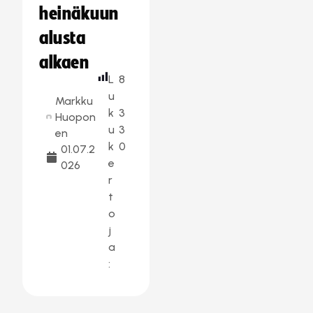
heinäkuun
alusta
alkaen
L
8
u
Markku
k
3
Huopon
u
3
en
k
0
01.07.2
e
026
r
t
o
j
a
: