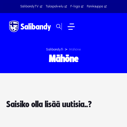
SalibandyTV
Tulospalvelu
F-liiga
Fanikauppa
>
Salibandy.fi
Mähöne
Mähöne
Saisiko olla lisää uutisia..?