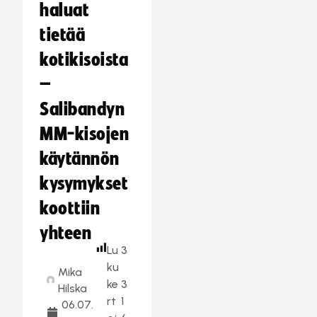
haluat
tietää
kotikisoista
–
Salibandyn
MM-kisojen
käytännön
kysymykset
koottiin
yhteen
Lu
3
ku
Mika
ke
3
Hilska
rt
1
06.07.