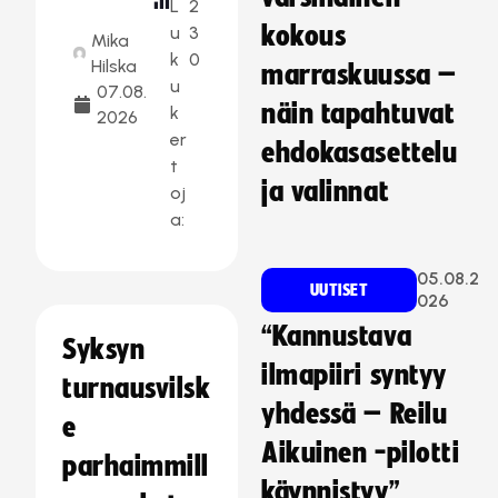
L
2
kokous
u
3
Mika
k
0
Hilska
marraskuussa –
u
07.08.
näin tapahtuvat
k
2026
er
ehdokasasettelu
t
ja valinnat
oj
a:
05.08.2
UUTISET
026
“Kannustava
Syksyn
ilmapiiri syntyy
turnausvilsk
yhdessä – Reilu
e
Aikuinen -pilotti
parhaimmill
käynnistyy”