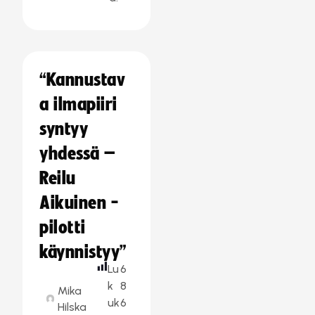
“Kannustav
a ilmapiiri
syntyy
yhdessä –
Reilu
Aikuinen -
pilotti
käynnistyy”
Lu
6
k
8
Mika
uk
6
Hilska