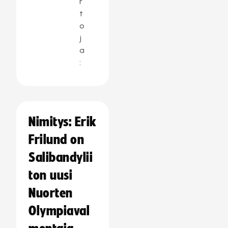
r
t
o
j
a
:
Nimitys: Erik
Frilund on
Salibandylii
ton uusi
Nuorten
Olympiaval