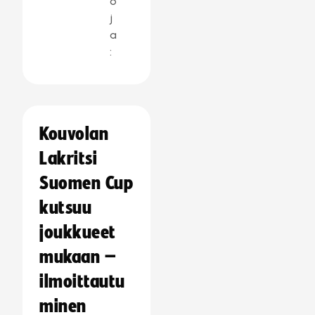
o
j
a
:
Kouvolan
Lakritsi
Suomen Cup
kutsuu
joukkueet
mukaan –
ilmoittautu
minen