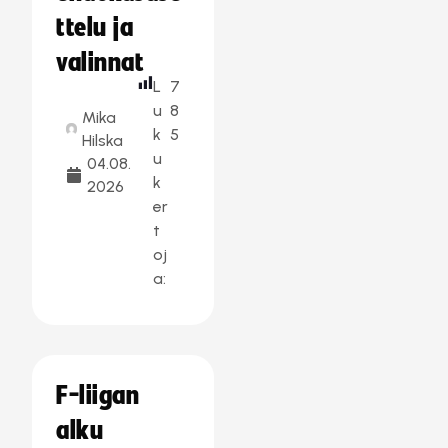
ttelu ja
valinnat
L
7
u
8
Mika
k
5
Hilska
u
04.08.
k
2026
er
t
oj
a:
F-liigan
alku