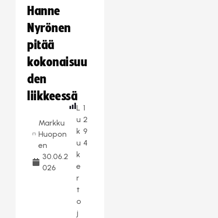
Hanne
Nyrönen
pitää
kokonaisuu
den
liikkeessä
L
1
u
2
Markku
k
9
Huopon
u
4
en
k
30.06.2
e
026
r
t
o
j