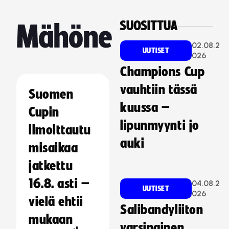
SUOSITTUA
Mähöne
02.08.2
UUTISET
026
Champions Cup
vauhtiin tässä
Suomen
kuussa –
Cupin
lipunmyynti jo
ilmoittautu
auki
misaikaa
jatkettu
16.8. asti –
04.08.2
UUTISET
026
vielä ehtii
Salibandyliiton
mukaan
varsinainen