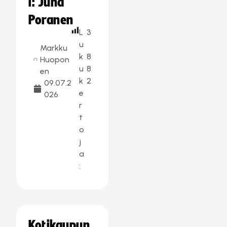
i: Juha
Poranen
L
3
u
Markku
k
8
Huopon
u
8
en
k
2
09.07.2
e
026
r
t
o
j
a
:
Kotikaupun