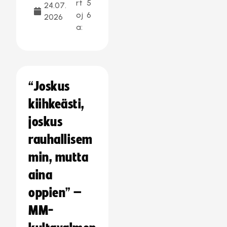
rt
5
24.07.
oj
6
2026
a:
“Joskus
kiihkeästi,
joskus
rauhallisem
min, mutta
aina
oppien” –
MM-