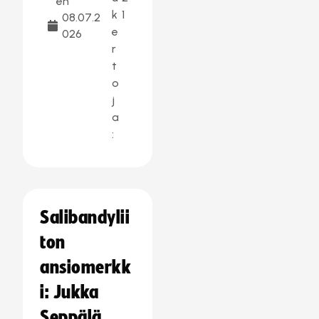
en
k
1
08.07.2
e
026
r
t
o
j
a
:
Salibandylii
ton
ansiomerkk
i: Jukka
Seppälä