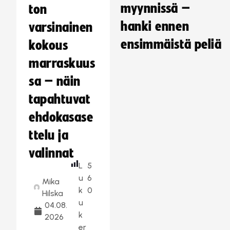
myynnissä –
ton
hanki ennen
varsinainen
ensimmäistä peliä
kokous
marraskuus
sa – näin
tapahtuvat
ehdokasase
ttelu ja
valinnat
L
5
u
6
Mika
k
0
Hilska
u
04.08.
k
2026
er