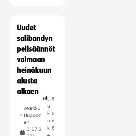
Uudet
salibandyn
pelisäännöt
voimaan
heinäkuun
alusta
alkaen
L
8
u
Markku
k
2
Huopon
u
6
en
k
8
01.07.2
e