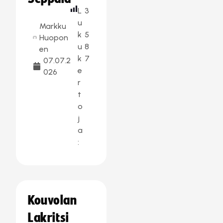
L
3
u
Markku
k
5
Huopon
u
8
en
k
7
07.07.2
e
026
r
t
o
j
a
:
Kouvolan
Lakritsi