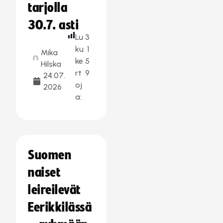
tarjolla
30.7. asti
Lu
3
ku
1
Mika
ke
5
Hilska
rt
9
24.07.
oj
2026
a:
Suomen
naiset
leireilevät
Eerikkilässä