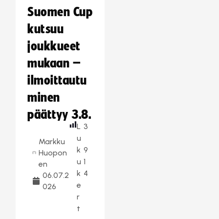
Suomen Cup
kutsuu
joukkueet
mukaan –
ilmoittautu
minen
päättyy 3.8.
L
3
u
Markku
k
9
Huopon
u
1
en
k
4
06.07.2
e
026
r
t