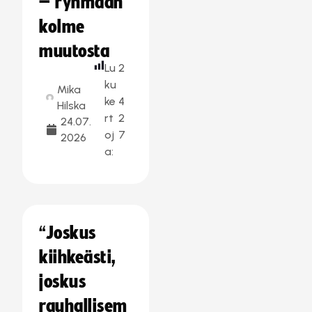
– ryhmään
kolme
muutosta
Lu
2
ku
Mika
ke
4
Hilska
rt
2
24.07.
oj
7
2026
a:
“Joskus
kiihkeästi,
joskus
rauhallisem