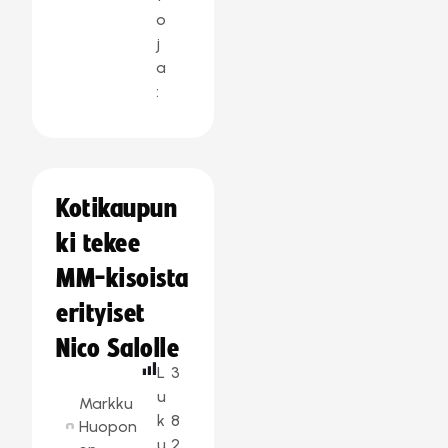
o
j
a
:
Kotikaupun
ki tekee
MM-kisoista
erityiset
Nico Salolle
L
3
u
Markku
k
8
Huopon
u
2