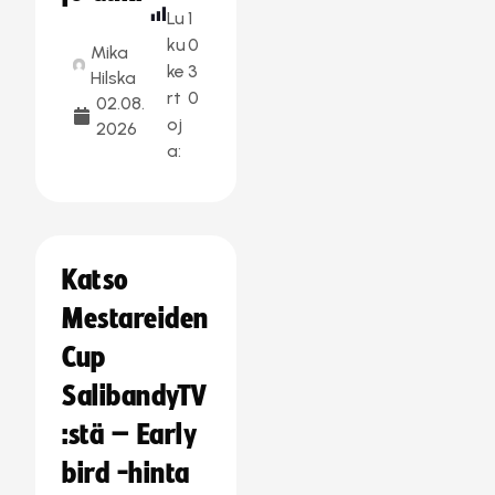
Lu
1
ku
0
Mika
ke
3
Hilska
rt
0
02.08.
oj
2026
a:
Katso
Mestareiden
Cup
SalibandyTV
:stä – Early
bird -hinta