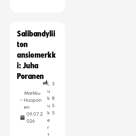
Salibandylii
ton
ansiomerkk
i: Juha
Poranen
L
3
u
Markku
k
8
Huopon
u
5
en
k
5
09.07.2
e
026
r
t