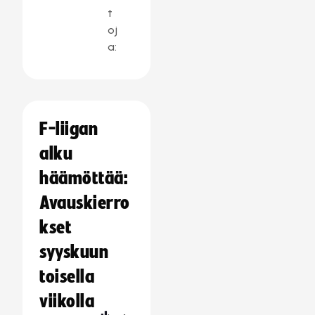
t
oj
a:
F-liigan
alku
häämöttää:
Avauskierro
kset
syyskuun
toisella
viikolla