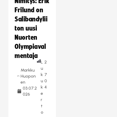
Nimitys: Erik
Frilund on
Salibandylii
ton uusi
Nuorten
Olympiaval
mentaja
L
2
u
Markku
k
7
Huopon
u
0
en
k
4
03.07.2
e
026
r
t
o