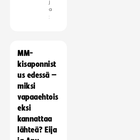
j
a
:
MM-
kisaponnist
us edessä –
miksi
vapaaehtois
eksi
kannattaa
lähteä? Eija