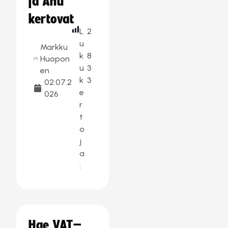
ja Anu
kertovat
L
2
u
Markku
k
8
Huopon
u
3
en
k
3
02.07.2
e
026
r
t
o
j
a
:
Hae VAT–