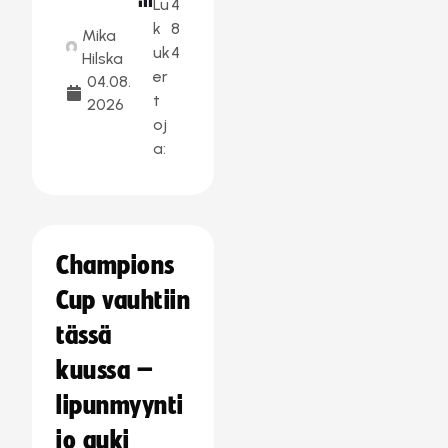
Lu
4
k
8
Mika
uk
4
Hilska
er
04.08.
t
2026
oj
a:
Champions
Cup vauhtiin
tässä
kuussa –
lipunmyynti
jo auki