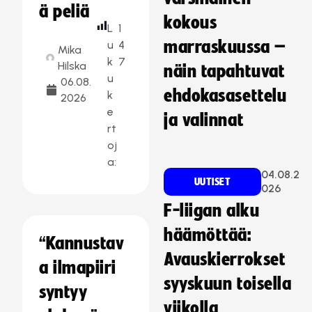
ä peliä
kokous
L
1
marraskuussa –
u
4
Mika
k
7
Hilska
näin tapahtuvat
u
06.08.
ehdokasasettelu
k
2026
e
ja valinnat
rt
oj
a:
04.08.2
UUTISET
026
F-liigan alku
häämöttää:
“Kannustav
Avauskierrokset
a ilmapiiri
syyskuun toisella
syntyy
viikolla