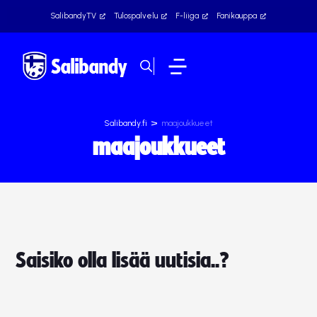
SalibandyTV
Tulospalvelu
F-liiga
Fanikauppa
>
Salibandy.fi
maajoukkueet
maajoukkueet
Saisiko olla lisää uutisia..?