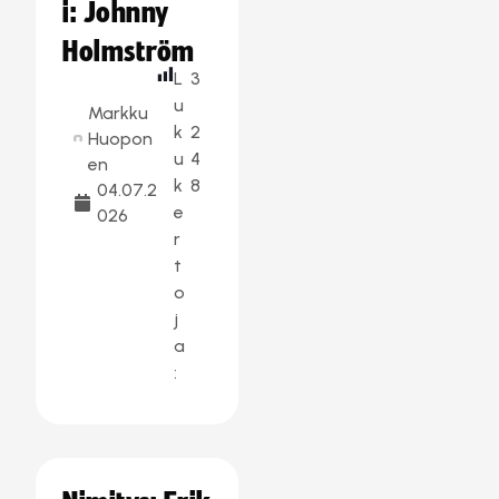
i: Johnny
Holmström
L
3
u
Markku
k
2
Huopon
u
4
en
k
8
04.07.2
e
026
r
t
o
j
a
: