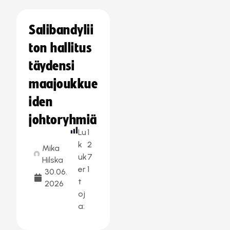
Salibandylii
ton hallitus
täydensi
maajoukkue
iden
johtoryhmiä
Lu
1
k
2
Mika
uk
7
Hilska
er
1
30.06.
t
2026
oj
a: