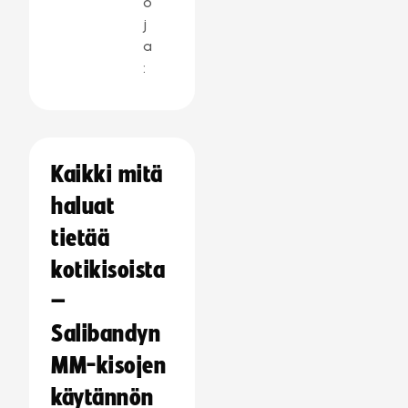
o
j
a
:
Kaikki mitä
haluat
tietää
kotikisoista
–
Salibandyn
MM-kisojen
käytännön