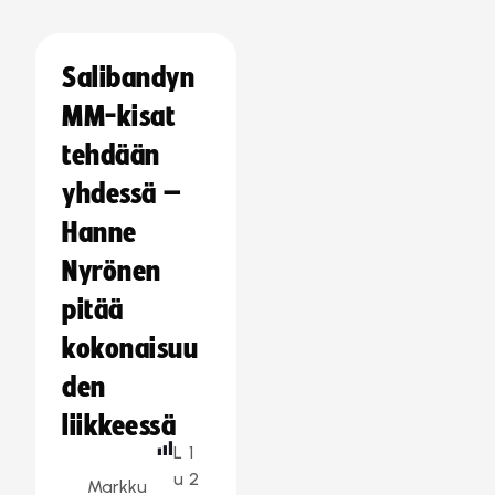
Salibandyn
MM-kisat
tehdään
yhdessä –
Hanne
Nyrönen
pitää
kokonaisuu
den
liikkeessä
L
1
u
2
Markku