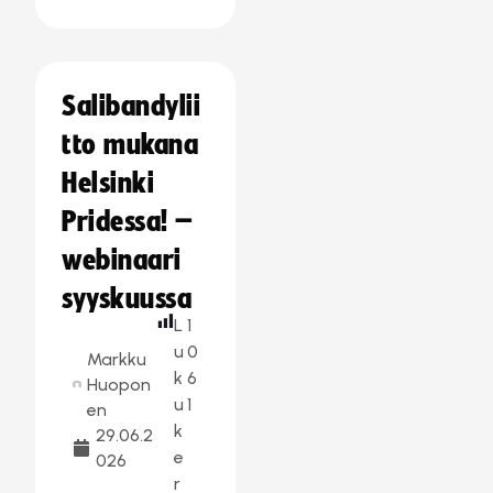
Salibandylii
tto mukana
Helsinki
Pridessa! –
webinaari
syyskuussa
L
1
u
0
Markku
k
6
Huopon
u
1
en
k
29.06.2
e
026
r