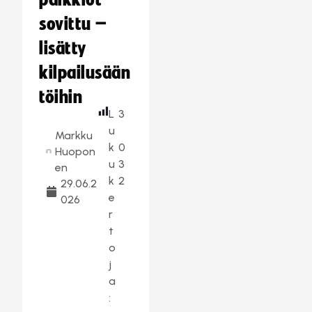
palkkiot
sovittu –
lisätty
kilpailusään
töihin
L
3
u
Markku
k
0
Huopon
u
3
en
k
2
29.06.2
e
026
r
t
o
j
a
: