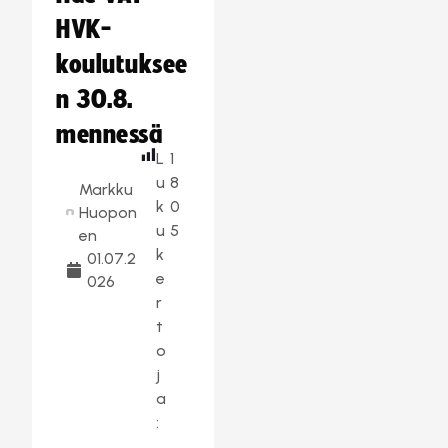
HVK-
koulutuksee
n 30.8.
mennessä
L
1
u
8
Markku
k
0
Huopon
u
5
en
k
01.07.2
e
026
r
t
o
j
a
: