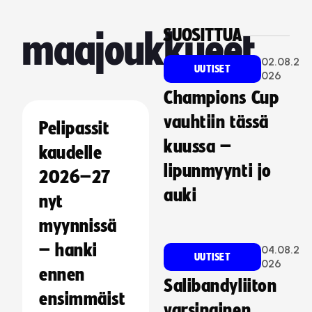
SUOSITTUA
maajoukkueet
02.08.2
UUTISET
026
Champions Cup
vauhtiin tässä
Pelipassit
kuussa –
kaudelle
lipunmyynti jo
2026–27
auki
nyt
myynnissä
– hanki
04.08.2
UUTISET
026
ennen
Salibandyliiton
ensimmäist
varsinainen