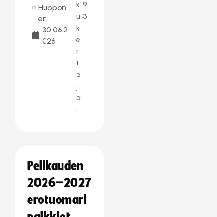
k
9
Huopon
u
3
en
k
30.06.2
e
026
r
t
o
j
a
:
Pelikauden
2026–2027
erotuomari