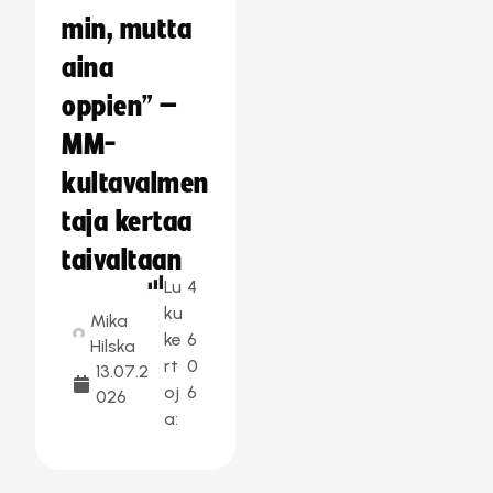
min, mutta
aina
oppien” –
MM-
kultavalmen
taja kertaa
taivaltaan
Lu
4
ku
Mika
ke
6
Hilska
rt
0
13.07.2
oj
6
026
a: