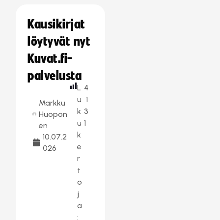
Kausikirjat
löytyvät nyt
Kuvat.fi-
palvelusta
L
4
u
1
Markku
k
3
Huopon
u
1
en
k
10.07.2
e
026
r
t
o
j
a
: