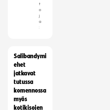
t
o
j
a
:
Salibandymi
ehet
jatkavat
tutussa
komennossa
myös
kotikisojen