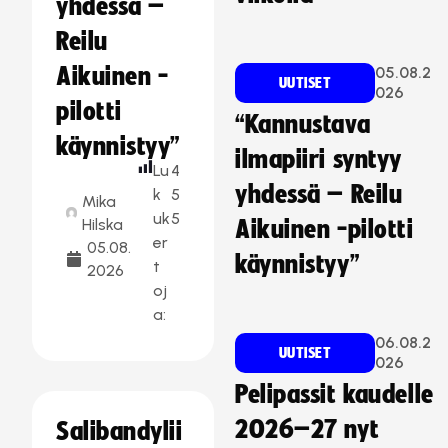
yhdessä –
Reilu
Aikuinen -
05.08.2
UUTISET
026
pilotti
“Kannustava
käynnistyy”
ilmapiiri syntyy
Lu
4
yhdessä – Reilu
k
5
Mika
uk
5
Hilska
Aikuinen -pilotti
er
05.08.
käynnistyy”
t
2026
oj
a:
06.08.2
UUTISET
026
Pelipassit kaudelle
2026–27 nyt
Salibandylii