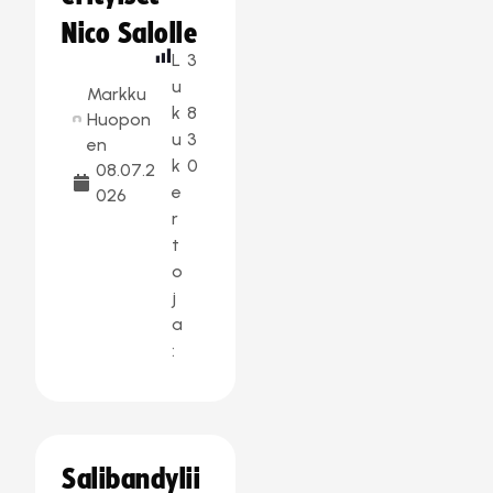
Nico Salolle
L
3
u
Markku
k
8
Huopon
u
3
en
k
0
08.07.2
e
026
r
t
o
j
a
:
Salibandylii