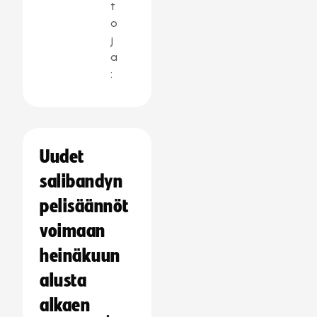
t
o
j
a
:
Uudet
salibandyn
pelisäännöt
voimaan
heinäkuun
alusta
alkaen