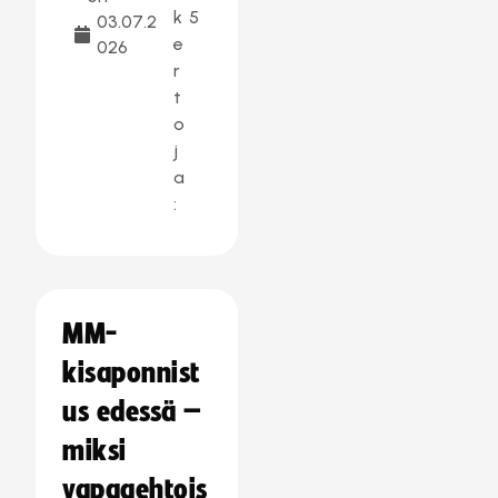
k
5
03.07.2
e
026
r
t
o
j
a
:
MM-
kisaponnist
us edessä –
miksi
vapaaehtois