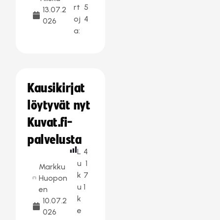
rt
5
13.07.2
oj
4
026
a:
Kausikirjat
löytyvät nyt
Kuvat.fi-
palvelusta
L
4
u
1
Markku
k
7
Huopon
u
1
en
k
10.07.2
e
026