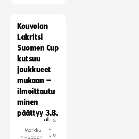
Kouvolan
Lakritsi
Suomen Cup
kutsuu
joukkueet
mukaan –
ilmoittautu
minen
päättyy 3.8.
L
3
u
Markku
k
9
Huopon