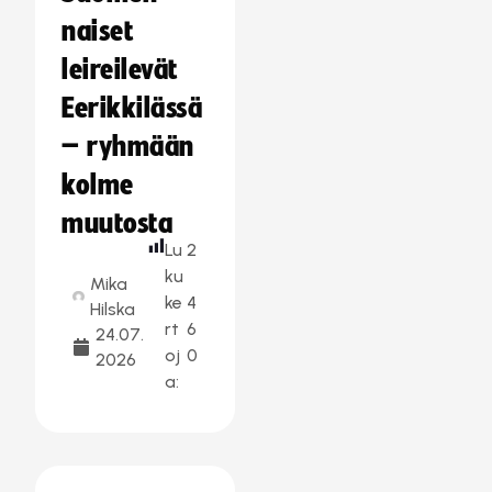
naiset
leireilevät
Eerikkilässä
– ryhmään
kolme
muutosta
Lu
2
ku
Mika
ke
4
Hilska
rt
6
24.07.
oj
0
2026
a: