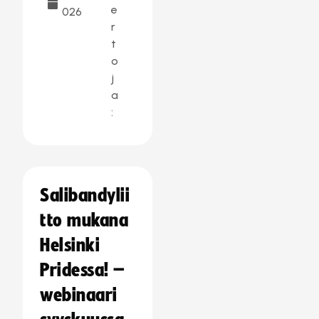
e
026
r
t
o
j
a
:
Salibandylii
tto mukana
Helsinki
Pridessa! –
webinaari