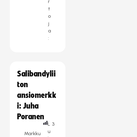
r
t
o
j
a
:
Salibandylii
ton
ansiomerkk
i: Juha
Poranen
L
3
u
Markku