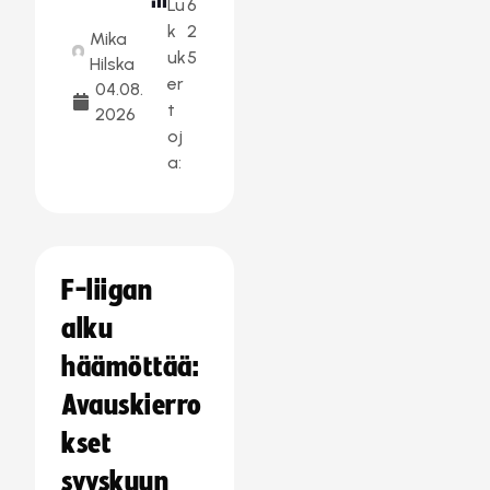
Lu
6
k
2
Mika
uk
5
Hilska
er
04.08.
t
2026
oj
a:
F-liigan
alku
häämöttää:
Avauskierro
kset
syyskuun