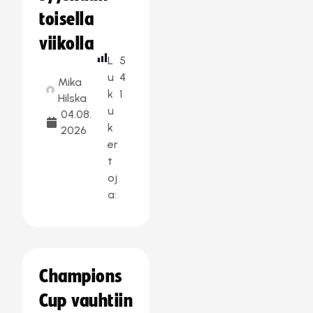
toisella
viikolla
L
5
u
4
Mika
k
1
Hilska
u
04.08.
k
2026
er
t
oj
a:
Champions
Cup vauhtiin