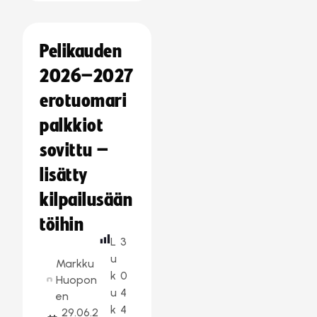
Pelikauden
2026–2027
erotuomari
palkkiot
sovittu –
lisätty
kilpailusään
töihin
L
3
u
Markku
k
0
Huopon
u
4
en
k
4
29.06.2