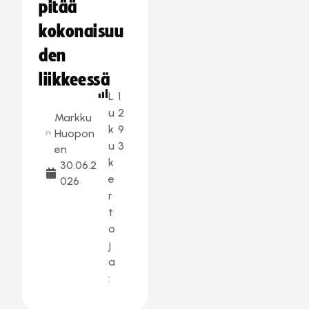
pitää
kokonaisuu
den
liikkeessä
L
1
u
2
Markku
k
9
Huopon
u
3
en
k
30.06.2
e
026
r
t
o
j
a
: