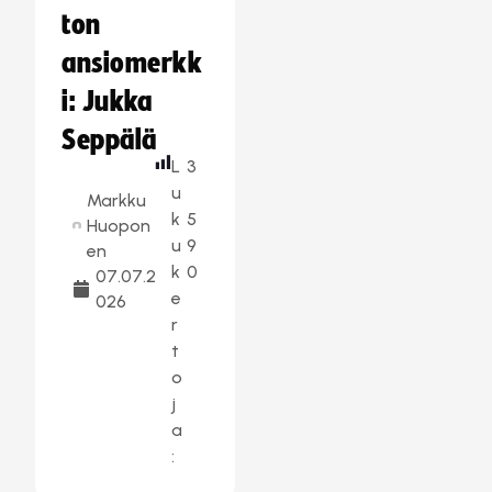
ton
ansiomerkk
i: Jukka
Seppälä
L
3
u
Markku
k
5
Huopon
u
9
en
k
0
07.07.2
e
026
r
t
o
j
a
: