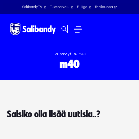
SalibandyTV
Tulospalvelu
F-liiga
Fanikauppa
>
Salibandy.fi
m40
m40
Saisiko olla lisää uutisia..?