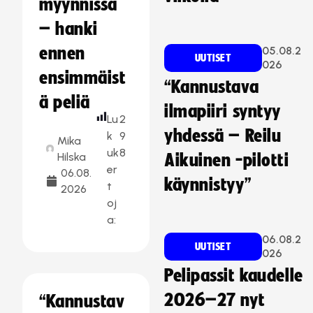
myynnissä
– hanki
ennen
05.08.2
UUTISET
026
ensimmäist
“Kannustava
ä peliä
ilmapiiri syntyy
Lu
2
yhdessä – Reilu
k
9
Mika
uk
8
Hilska
Aikuinen -pilotti
er
06.08.
käynnistyy”
t
2026
oj
a:
06.08.2
UUTISET
026
Pelipassit kaudelle
2026–27 nyt
“Kannustav