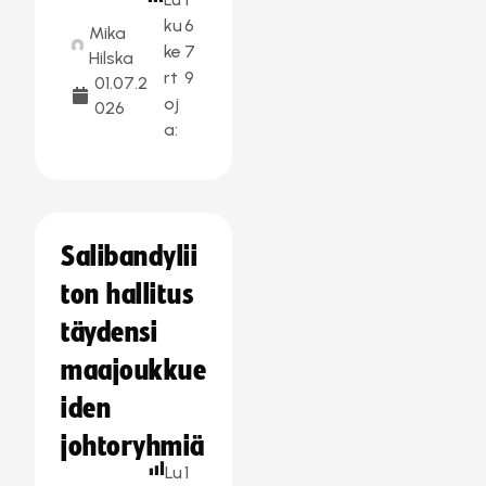
ku
6
Mika
ke
7
Hilska
rt
9
01.07.2
oj
026
a:
Salibandylii
ton hallitus
täydensi
maajoukkue
iden
johtoryhmiä
Lu
1