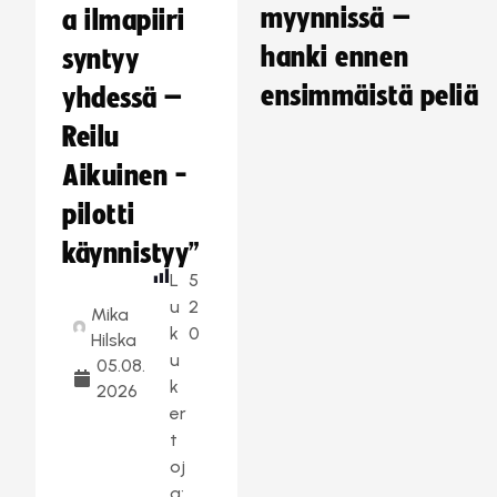
myynnissä –
a ilmapiiri
hanki ennen
syntyy
ensimmäistä peliä
yhdessä –
Reilu
Aikuinen -
pilotti
käynnistyy”
L
5
u
2
Mika
k
0
Hilska
u
05.08.
k
2026
er
t
oj
a: