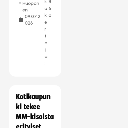
k
8
Huopon
u
6
en
k
0
09.07.2
e
026
r
t
o
j
a
:
Kotikaupun
ki tekee
MM-kisoista
erityiset