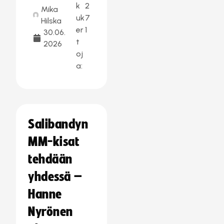
k
2
Mika
uk
7
Hilska
er
1
30.06.
t
2026
oj
a:
Salibandyn
MM-kisat
tehdään
yhdessä –
Hanne
Nyrönen