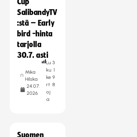
Cup
SalibandyTV
:stä – Early
bird -hinta
tarjolla
30.7. asti
Lu
3
ku
1
Mika
ke
9
Hilska
rt
8
24.07.
oj
2026
a:
Suomen