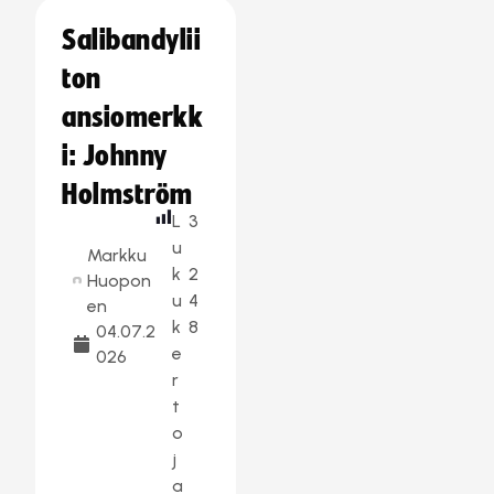
Salibandylii
ton
ansiomerkk
i: Johnny
Holmström
L
3
u
Markku
k
2
Huopon
u
4
en
k
8
04.07.2
e
026
r
t
o
j
a