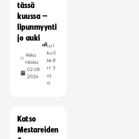
tässä
kuussa –
lipunmyynti
jo auki
Lu
1
ku
0
Mika
ke
8
Hilska
rt
3
02.08.
oj
2026
a:
Katso
Mestareiden