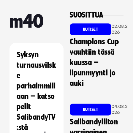
SUOSITTUA
m40
02.08.2
UUTISET
026
Champions Cup
vauhtiin tässä
Syksyn
kuussa –
turnausvilsk
lipunmyynti jo
e
auki
parhaimmill
aan – katso
pelit
04.08.2
UUTISET
026
SalibandyTV
Salibandyliiton
:stä
varsinainen