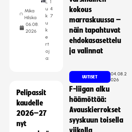
L
1
kokous
u
4
Mika
k
7
Hilska
marraskuussa –
u
06.08.
näin tapahtuvat
k
2026
e
ehdokasasettelu
rt
ja valinnat
oj
a:
04.08.2
UUTISET
026
F-liigan alku
Pelipassit
häämöttää:
kaudelle
Avauskierrokset
2026–27
syyskuun toisella
nyt
viikolla