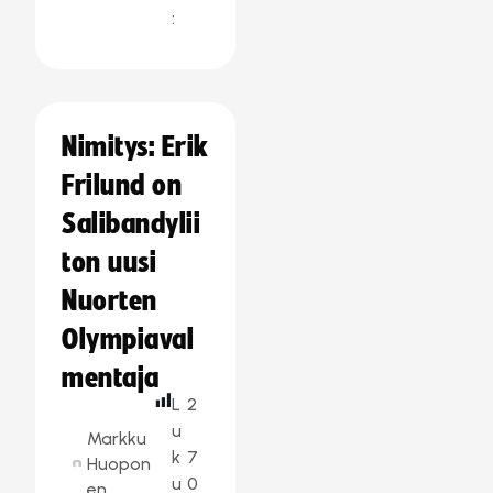
:
Nimitys: Erik
Frilund on
Salibandylii
ton uusi
Nuorten
Olympiaval
mentaja
L
2
u
Markku
k
7
Huopon
u
0
en