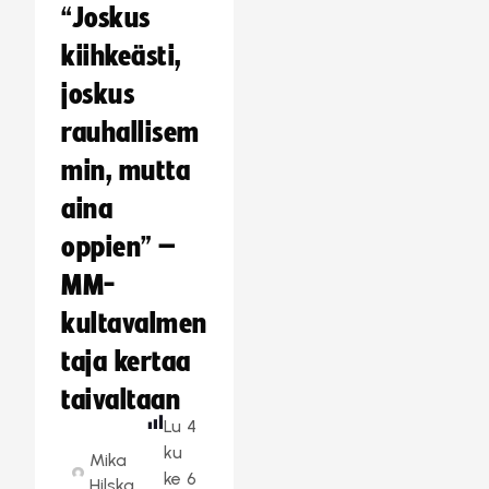
“Joskus
kiihkeästi,
joskus
rauhallisem
min, mutta
aina
oppien” –
MM-
kultavalmen
taja kertaa
taivaltaan
Lu
4
ku
Mika
ke
6
Hilska