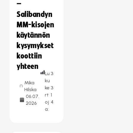
–
Salibandyn
MM-kisojen
käytännön
kysymykset
koottiin
yhteen
Lu
3
ku
Mika
ke
3
Hilska
rt
1
06.07.
oj
4
2026
a: