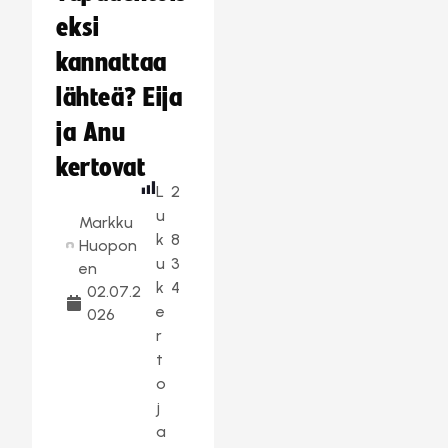
eksi
kannattaa
lähteä? Eija
ja Anu
kertovat
L
2
u
Markku
k
8
Huopon
u
3
en
k
4
02.07.2
e
026
r
t
o
j
a