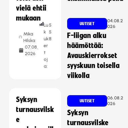
vielä ehtii
mukaan
04.08.2
UUTISET
Lu
5
026
k
5
Mika
F-liigan alku
uk
8
Hilska
häämöttää:
er
07.08.
t
2026
Avauskierrokset
oj
syyskuun toisella
a:
viikolla
06.08.2
Syksyn
UUTISET
026
turnausvilsk
Syksyn
e
turnausvilske