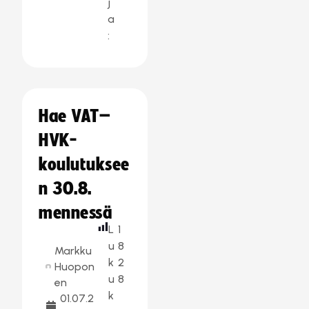
j
a
:
Hae VAT–
HVK-
koulutuksee
n 30.8.
mennessä
L
1
u
8
Markku
k
2
Huopon
u
8
en
k
01.07.2