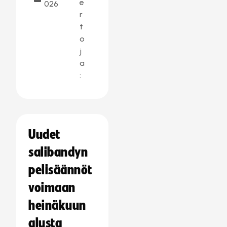
e
026
r
t
o
j
a
:
Uudet
salibandyn
pelisäännöt
voimaan
heinäkuun
alusta