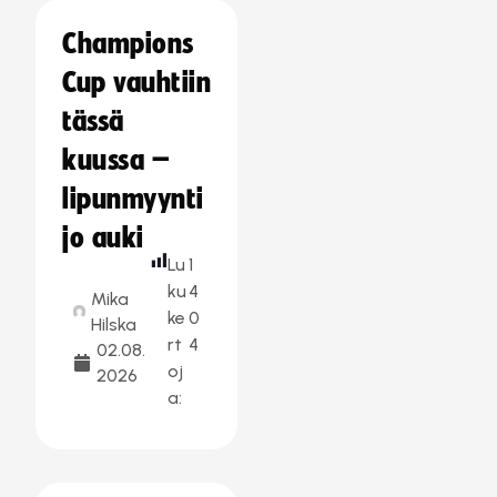
Champions
Cup vauhtiin
tässä
kuussa –
lipunmyynti
jo auki
Lu
1
ku
4
Mika
ke
0
Hilska
rt
4
02.08.
oj
2026
a: