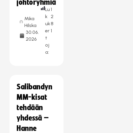
johtoryhmiä
Lu
1
k
2
Mika
uk
8
Hilska
er
1
30.06.
t
2026
oj
a:
Salibandyn
MM-kisat
tehdään
yhdessä –
Hanne