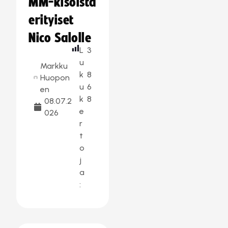
MM-kisoista
erityiset
Nico Salolle
L
3
u
Markku
k
8
Huopon
u
6
en
k
8
08.07.2
e
026
r
t
o
j
a
: