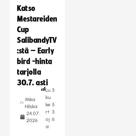
Katso
Mestareiden
Cup
SalibandyTV
:stä – Early
bird -hinta
tarjolla
30.7. asti
Lu
3
ku
Mika
ke
5
Hilska
rt
3
24.07.
oj
6
2026
a: