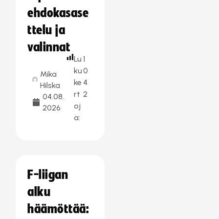
ehdokasase
ttelu ja
valinnat
Lu
1
ku
0
Mika
ke
4
Hilska
rt
2
04.08.
oj
2026
a:
F-liigan
alku
häämöttää: