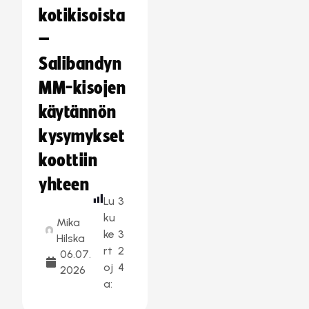
kotikisoista
–
Salibandyn
MM-kisojen
käytännön
kysymykset
koottiin
yhteen
Lu
3
ku
Mika
ke
3
Hilska
rt
2
06.07.
oj
4
2026
a: