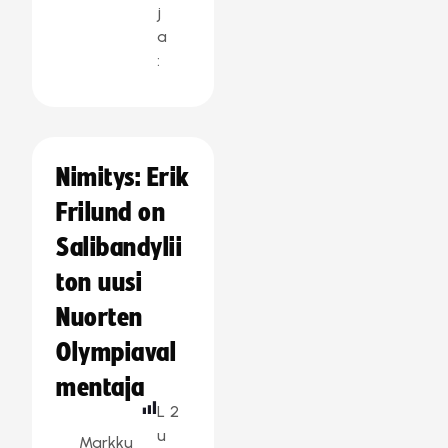
j
a
:
Nimitys: Erik
Frilund on
Salibandylii
ton uusi
Nuorten
Olympiaval
mentaja
L
2
u
Markku