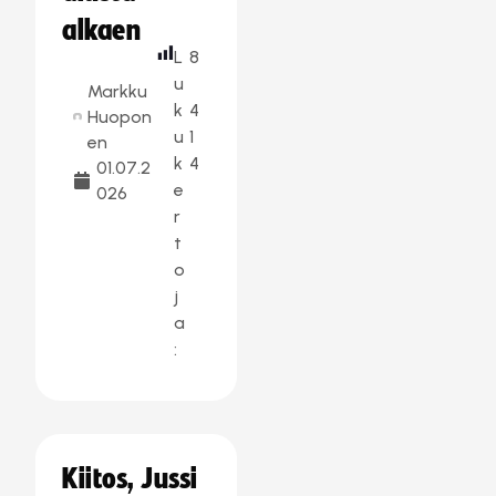
alkaen
L
8
u
Markku
k
4
Huopon
u
1
en
k
4
01.07.2
e
026
r
t
o
j
a
:
Kiitos, Jussi