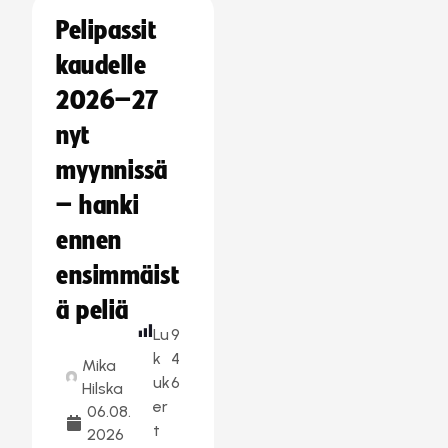
Pelipassit
kaudelle
2026–27
nyt
myynnissä
– hanki
ennen
ensimmäist
ä peliä
Lu
9
k
4
Mika
uk
6
Hilska
er
06.08.
t
2026