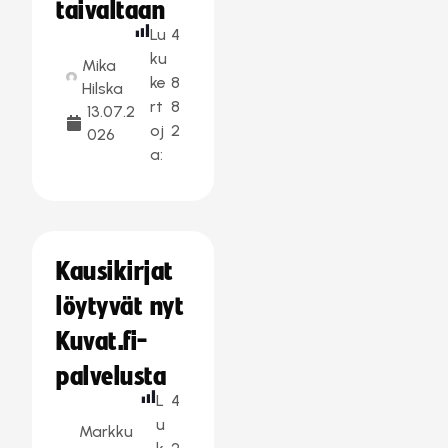
taivaltaan
Lu
4
ku
Mika
ke
8
Hilska
rt
8
13.07.2
oj
2
026
a:
Kausikirjat
löytyvät nyt
Kuvat.fi-
palvelusta
L
4
u
Markku