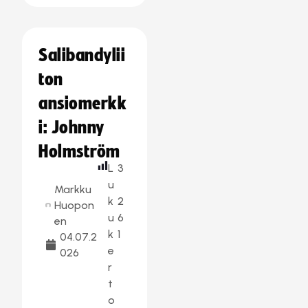
Salibandylii
ton
ansiomerkk
i: Johnny
Holmström
L
3
u
Markku
k
2
Huopon
u
6
en
k
1
04.07.2
e
026
r
t
o