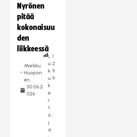
Nyrönen
pitää
kokonaisuu
den
liikkeessä
L
1
u
2
Markku
k
9
Huopon
u
9
en
k
30.06.2
e
026
r
t
o
j
a
: