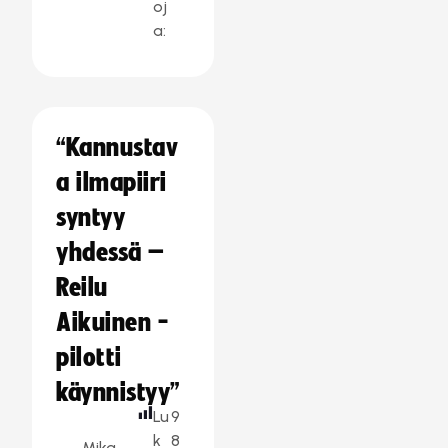
oj
a:
“Kannustav
a ilmapiiri
syntyy
yhdessä –
Reilu
Aikuinen -
pilotti
käynnistyy”
Lu
9
k
8
Mika