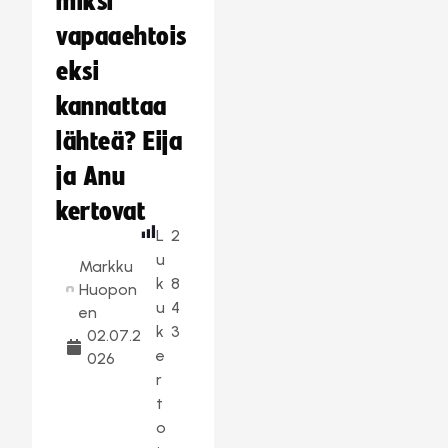
miksi
vapaaehtois
eksi
kannattaa
lähteä? Eija
ja Anu
kertovat
L
2
u
Markku
k
8
Huopon
u
4
en
k
3
02.07.2
e
026
r
t
o