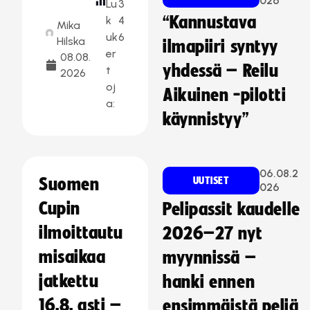
026
Lu
3
“Kannustava
k
4
Mika
uk
6
Hilska
ilmapiiri syntyy
er
08.08.
yhdessä – Reilu
t
2026
oj
Aikuinen -pilotti
a:
käynnistyy”
06.08.2
Suomen
UUTISET
026
Cupin
Pelipassit kaudelle
ilmoittautu
2026–27 nyt
misaikaa
myynnissä –
jatkettu
hanki ennen
16.8. asti –
ensimmäistä peliä