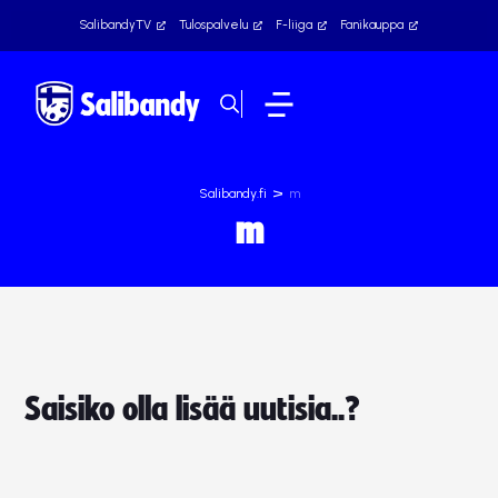
SalibandyTV
Tulospalvelu
F-liiga
Fanikauppa
>
Salibandy.fi
m
m
Saisiko olla lisää uutisia..?