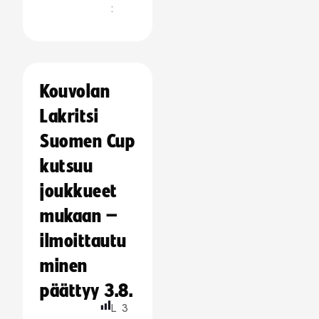
:
Kouvolan
Lakritsi
Suomen Cup
kutsuu
joukkueet
mukaan –
ilmoittautu
minen
päättyy 3.8.
L
3