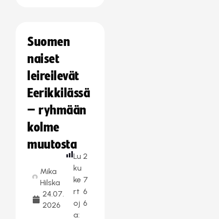
Suomen
naiset
leireilevät
Eerikkilässä
– ryhmään
kolme
muutosta
Lu
2
ku
Mika
ke
7
Hilska
rt
6
24.07.
oj
6
2026
a: