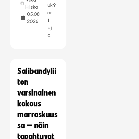
uk
9
Hilska
er
05.08.
t
2026
oj
a:
Salibandylii
ton
varsinainen
kokous
marraskuus
sa – näin
tapahtuvat