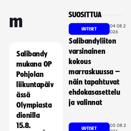
SUOSITTUA
m
04.08.2
UUTISET
026
Salibandyliiton
varsinainen
Salibandy
kokous
mukana OP
marraskuussa –
Pohjolan
näin tapahtuvat
liikuntapäiv
ehdokasasettelu
ässä
ja valinnat
Olympiasta
dionilla
15.8.
05.08.2
UUTISET