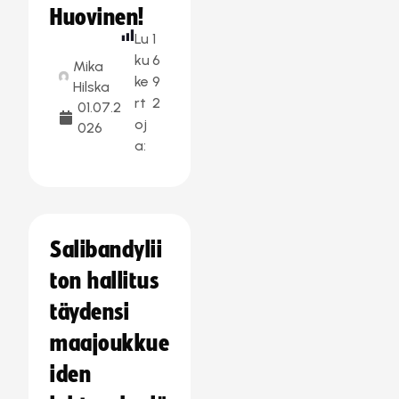
Huovinen!
Lu
1
ku
6
Mika
ke
9
Hilska
rt
2
01.07.2
oj
026
a:
Salibandylii
ton hallitus
täydensi
maajoukkue
iden