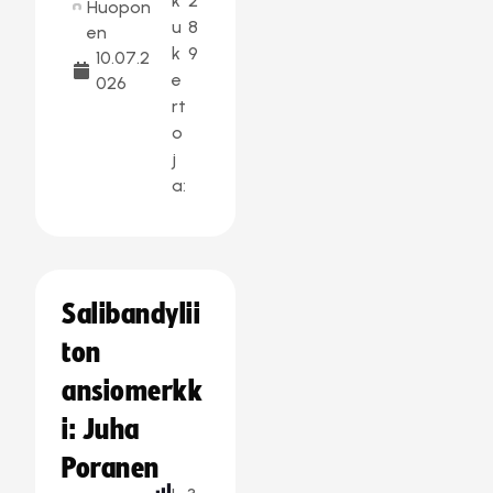
k
2
Huopon
u
8
en
k
9
10.07.2
e
026
rt
o
j
a:
Salibandylii
ton
ansiomerkk
i: Juha
Poranen