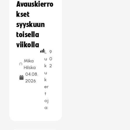
Avauskierro
kset
syyskuun
toisella
viikolla
L
9
u
0
Mika
k
2
Hilska
u
04.08.
k
2026
er
t
oj
a: