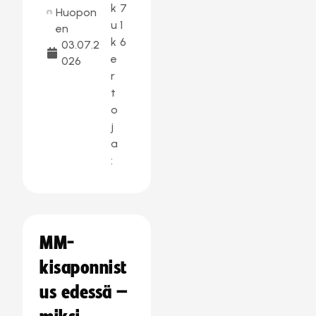
k
7
Huopon
u
1
en
k
6
03.07.2
e
026
r
t
o
j
a
:
MM-
kisaponnist
us edessä –