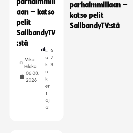
parhaimmill
parhaimmillaan –
aan – katso
katso pelit
pelit
SalibandyTV:stä
SalibandyTV
:stä
L
6
u
7
Mika
k
8
Hilska
u
06.08.
k
2026
er
t
oj
a: