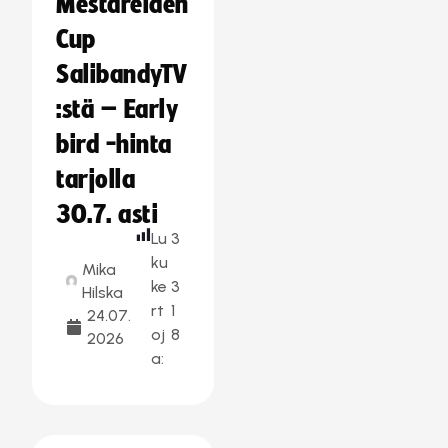
Mestareiden
Cup
SalibandyTV
:stä – Early
bird -hinta
tarjolla
30.7. asti
Lu
3
ku
Mika
ke
3
Hilska
rt
1
24.07.
oj
8
2026
a: