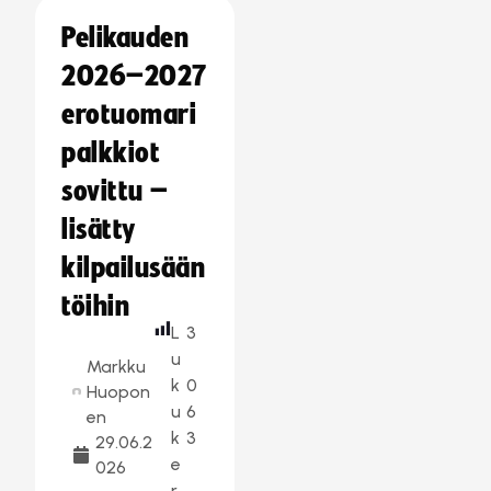
Pelikauden
2026–2027
erotuomari
palkkiot
sovittu –
lisätty
kilpailusään
töihin
L
3
u
Markku
k
0
Huopon
u
6
en
k
3
29.06.2
e
026
r