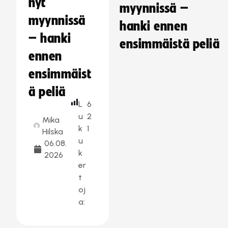
nyt
myynnissä –
myynnissä
hanki ennen
– hanki
ensimmäistä peliä
ennen
ensimmäist
ä peliä
L
6
u
2
Mika
k
1
Hilska
u
06.08.
k
2026
er
t
oj
a: