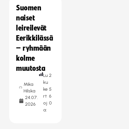
Suomen
naiset
leireilevät
Eerikkilässä
– ryhmään
kolme
muutosta
Lu
2
ku
Mika
ke
5
Hilska
rt
6
24.07.
oj
0
2026
a: