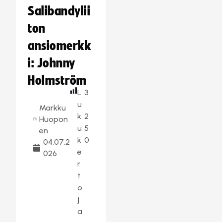
Salibandylii
ton
ansiomerkk
i: Johnny
Holmström
L
3
u
Markku
k
2
Huopon
u
5
en
k
0
04.07.2
e
026
r
t
o
j
a