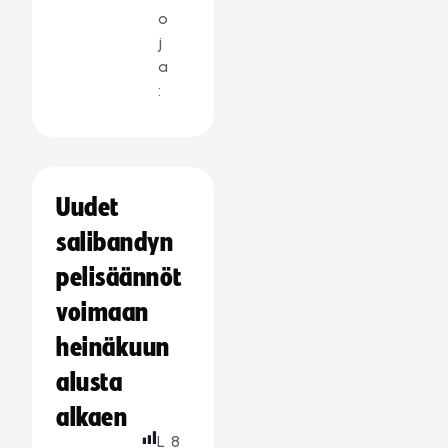
o
j
a
:
Uudet
salibandyn
pelisäännöt
voimaan
heinäkuun
alusta
alkaen
L
8