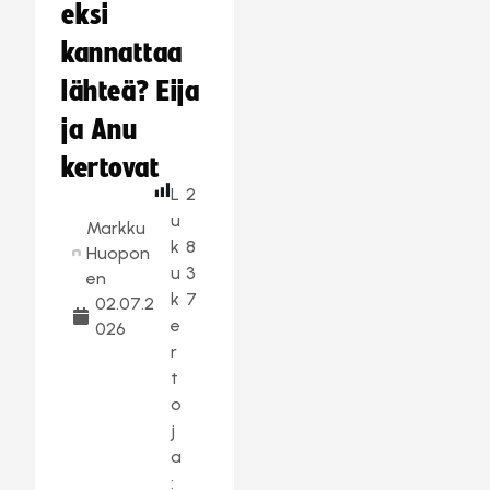
eksi
kannattaa
lähteä? Eija
ja Anu
kertovat
L
2
u
Markku
k
8
Huopon
u
3
en
k
7
02.07.2
e
026
r
t
o
j
a
: