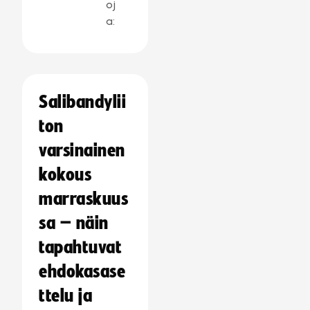
oj
a:
Salibandylii
ton
varsinainen
kokous
marraskuus
sa – näin
tapahtuvat
ehdokasase
ttelu ja