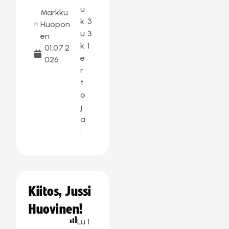
u
Markku
k
3
Huopon
u
3
en
k
1
01.07.2
e
026
r
t
o
j
a
:
Kiitos, Jussi
Huovinen!
Lu
1