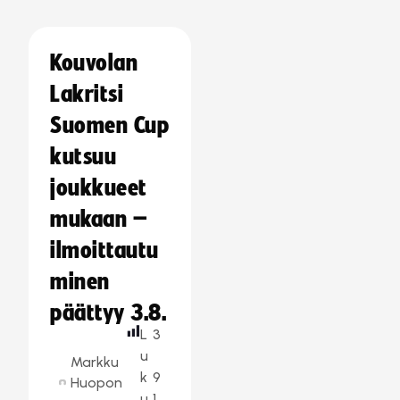
Kouvolan
Lakritsi
Suomen Cup
kutsuu
joukkueet
mukaan –
ilmoittautu
minen
päättyy 3.8.
L
3
u
Markku
k
9
Huopon
u
1