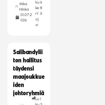
ku
6
Mika
ke
8
Hilska
rt
5
01.07.2
oj
026
a:
Salibandylii
ton hallitus
täydensi
maajoukkue
iden
johtoryhmiä
Lu
1
ku
2