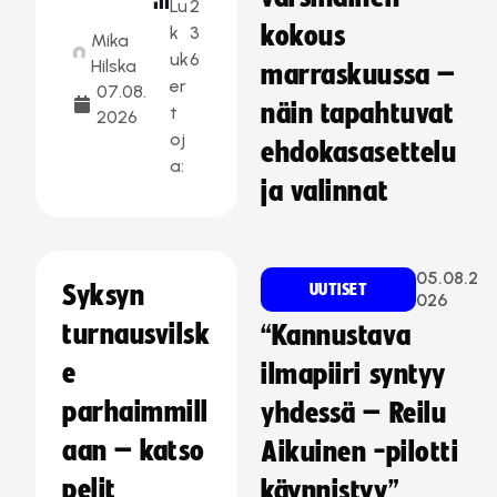
Lu
2
kokous
k
3
Mika
uk
6
Hilska
marraskuussa –
er
07.08.
näin tapahtuvat
t
2026
oj
ehdokasasettelu
a:
ja valinnat
05.08.2
Syksyn
UUTISET
026
turnausvilsk
“Kannustava
e
ilmapiiri syntyy
parhaimmill
yhdessä – Reilu
aan – katso
Aikuinen -pilotti
pelit
käynnistyy”