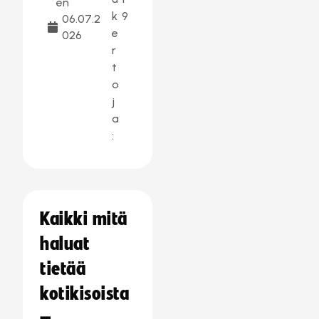
en
k
9
06.07.2
e
026
r
t
o
j
a
:
Kaikki mitä
haluat
tietää
kotikisoista