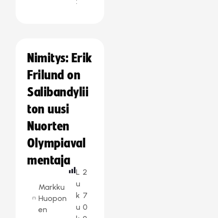
:
Nimitys: Erik
Frilund on
Salibandylii
ton uusi
Nuorten
Olympiaval
mentaja
L
2
u
Markku
k
7
Huopon
u
0
en