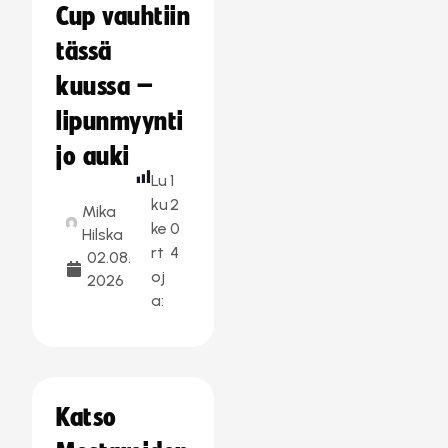
Cup vauhtiin
tässä
kuussa –
lipunmyynti
jo auki
Lu
1
ku
2
Mika
ke
0
Hilska
rt
4
02.08.
oj
2026
a:
Katso