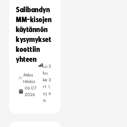
–
Salibandyn
MM-kisojen
käytännön
kysymykset
koottiin
yhteen
Lu
3
ku
Mika
ke
3
Hilska
rt
1
06.07.
oj
6
2026
a: