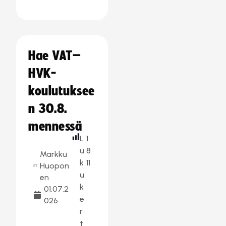
Hae VAT–
HVK-
koulutuksee
n 30.8.
mennessä
L
1
u
8
Markku
k
11
Huopon
u
en
k
01.07.2
e
026
r
t