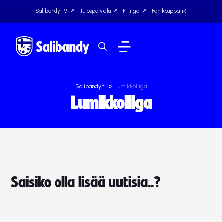
SalibandyTV
Tulospalvelu
F-liiga
Fanikauppa
>
Salibandy.fi
Lumikkoliiga
Lumikkoliiga
Saisiko olla lisää uutisia..?