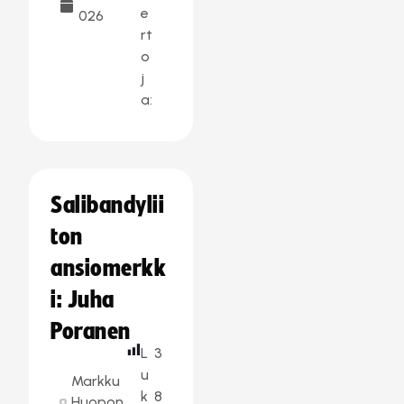
e
026
rt
o
j
a:
Salibandylii
ton
ansiomerkk
i: Juha
Poranen
L
3
u
Markku
k
8
Huopon