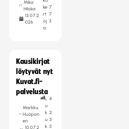
ku
Mika
ke
7
Hilska
rt
7
13.07.2
oj
3
026
a:
Kausikirjat
löytyvät nyt
Kuvat.fi-
palvelusta
L
4
u
Markku
k
2
Huopon
u
3
en
k
5
10.07.2