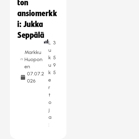
ton
ansiomerkk
i: Jukka
Seppälä
L
3
u
Markku
k
5
Huopon
u
9
en
k
5
07.07.2
e
026
r
t
o
j
a
: