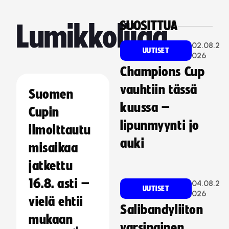
SUOSITTUA
Lumikkoliiga
02.08.2
UUTISET
026
Champions Cup
vauhtiin tässä
Suomen
kuussa –
Cupin
lipunmyynti jo
ilmoittautu
auki
misaikaa
jatkettu
16.8. asti –
04.08.2
UUTISET
026
vielä ehtii
Salibandyliiton
mukaan
varsinainen