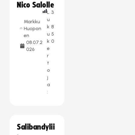
Nico Salolle
L
3
u
Markku
k
8
Huopon
u
5
en
k
0
08.07.2
e
026
r
t
o
j
a
:
Salibandylii