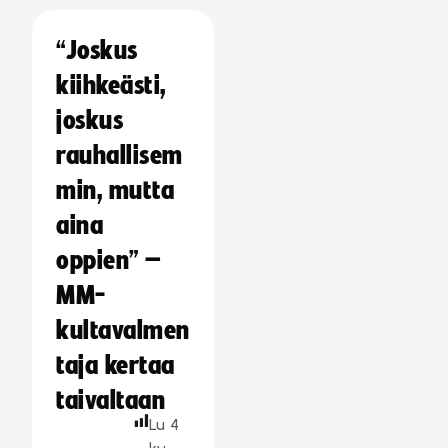
“Joskus
kiihkeästi,
joskus
rauhallisem
min, mutta
aina
oppien” –
MM-
kultavalmen
taja kertaa
taivaltaan
Lu
4