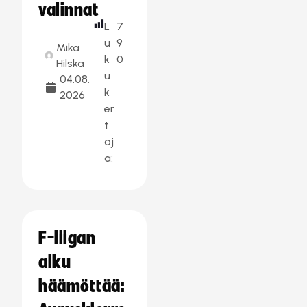
valinnat
L
7
u
9
Mika
k
0
Hilska
u
04.08.
k
2026
er
t
oj
a:
F-liigan
alku
häämöttää: