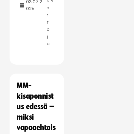
k
9
03.07.2
e
026
r
t
o
j
a
:
MM-
kisaponnist
us edessä –
miksi
vapaaehtois