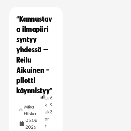
“Kannustav
a ilmapiiri
syntyy
yhdessä –
Reilu
Aikuinen -
pilotti
käynnistyy”
Lu
6
k
9
Mika
uk
3
Hilska
er
05.08.
t
2026