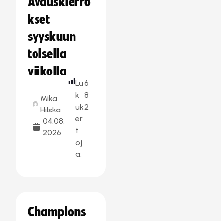
Avauskierro
kset
syyskuun
toisella
viikolla
Lu
6
k
8
Mika
uk
2
Hilska
er
04.08.
t
2026
oj
a:
Champions