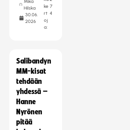
Mika
ke
7
Hilska
rt
4
30.06.
oj
2026
a:
Salibandyn
MM-kisat
tehdään
yhdessä –
Hanne
Nyrönen
pitää