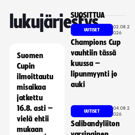
SUOSITTUA
lukujärjestys
02.08.2
UUTISET
026
Champions Cup
vauhtiin tässä
Suomen
kuussa –
Cupin
lipunmyynti jo
ilmoittautu
auki
misaikaa
jatkettu
16.8. asti –
04.08.2
UUTISET
026
vielä ehtii
Salibandyliiton
mukaan
varsinainen