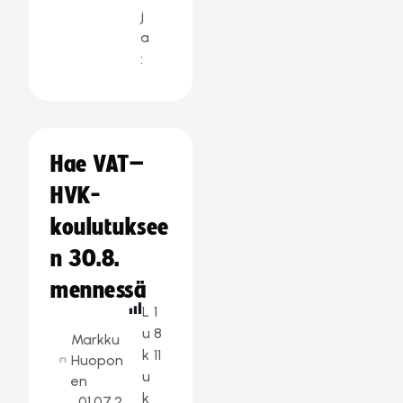
j
a
:
Hae VAT–
HVK-
koulutuksee
n 30.8.
mennessä
L
1
u
8
Markku
k
11
Huopon
u
en
k
01.07.2