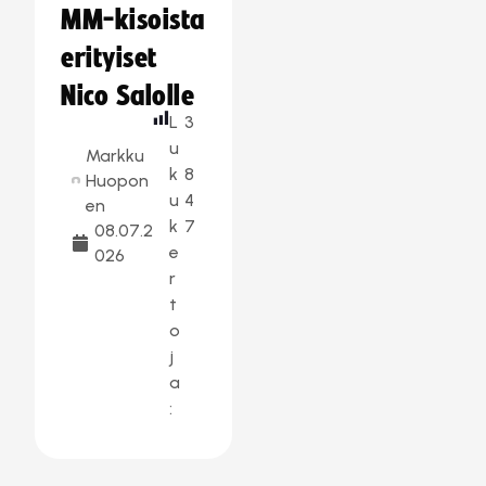
MM-kisoista
erityiset
Nico Salolle
L
3
u
Markku
k
8
Huopon
u
4
en
k
7
08.07.2
e
026
r
t
o
j
a
: