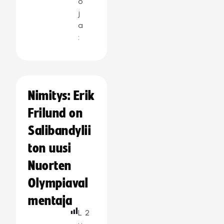
o
j
a
:
Nimitys: Erik
Frilund on
Salibandylii
ton uusi
Nuorten
Olympiaval
mentaja
L
2