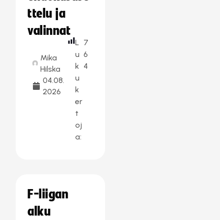
ttelu ja
valinnat
L
7
u
6
Mika
k
4
Hilska
u
04.08.
k
2026
er
t
oj
a:
F-liigan
alku