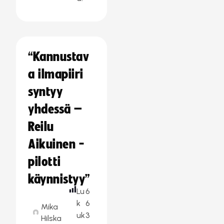
“Kannustav
a ilmapiiri
syntyy
yhdessä –
Reilu
Aikuinen -
pilotti
käynnistyy”
Lu
6
k
6
Mika
uk
3
Hilska