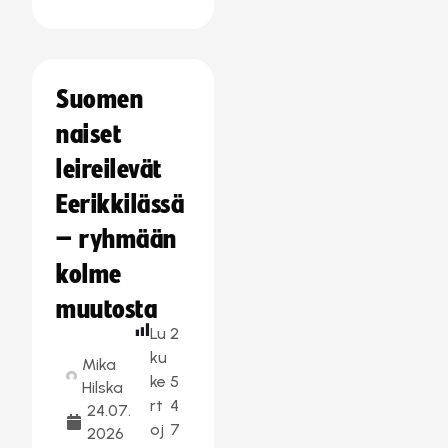
Suomen
naiset
leireilevät
Eerikkilässä
– ryhmään
kolme
muutosta
Lu
2
ku
Mika
ke
5
Hilska
rt
4
24.07.
oj
7
2026