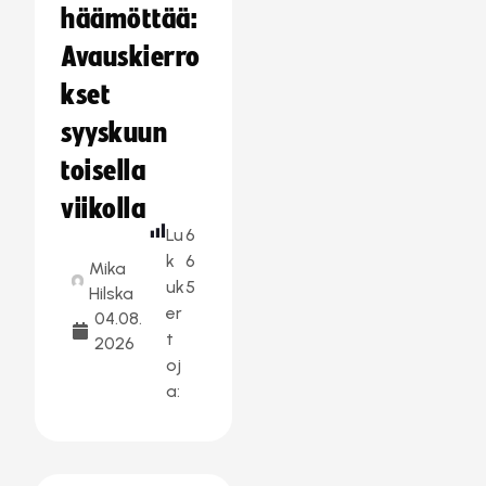
häämöttää:
Avauskierro
kset
syyskuun
toisella
viikolla
Lu
6
k
6
Mika
uk
5
Hilska
er
04.08.
t
2026
oj
a: