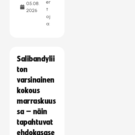
er
05.08.
t
2026
oj
a:
Salibandylii
ton
varsinainen
kokous
marraskuus
sa – näin
tapahtuvat
ehdokasase