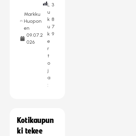
L
3
u
Markku
k
8
Huopon
u
7
en
k
9
09.07.2
e
026
r
t
o
j
a
:
Kotikaupun
ki tekee