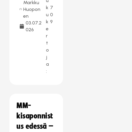
u
Markku
k
7
Huopon
u
0
en
k
9
03.07.2
e
026
r
t
o
j
a
:
MM-
kisaponnist
us edessä –