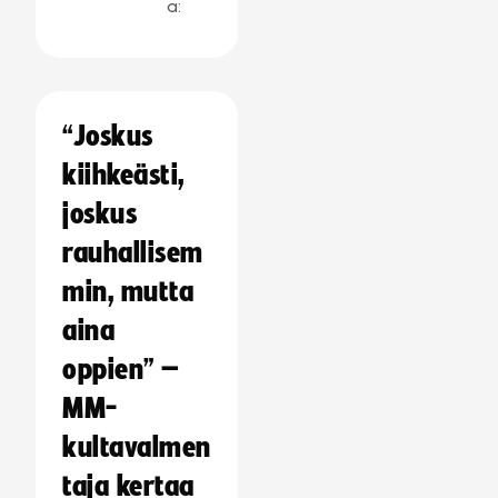
a:
“Joskus
kiihkeästi,
joskus
rauhallisem
min, mutta
aina
oppien” –
MM-
kultavalmen
taja kertaa