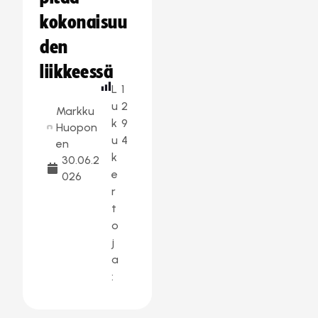
kokonaisuu
den
liikkeessä
L
1
u
2
Markku
k
9
Huopon
u
4
en
k
30.06.2
e
026
r
t
o
j
a
: