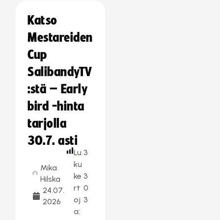
Katso
Mestareiden
Cup
SalibandyTV
:stä – Early
bird -hinta
tarjolla
30.7. asti
Lu
3
ku
Mika
ke
3
Hilska
rt
0
24.07.
oj
3
2026
a: