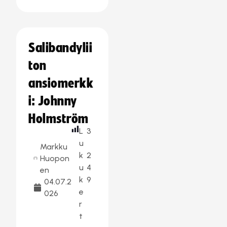
Salibandylii
ton
ansiomerkk
i: Johnny
Holmström
L
3
u
Markku
k
2
Huopon
u
4
en
k
9
04.07.2
e
026
r
t