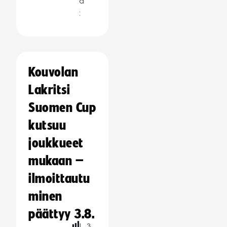
a
:
Kouvolan
Lakritsi
Suomen Cup
kutsuu
joukkueet
mukaan –
ilmoittautu
minen
päättyy 3.8.
L
3