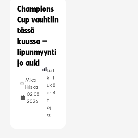
Champions
Cup vauhtiin
tässä
kuussa –
lipunmyynti
jo auki
Lu
1
k
1
Mika
uk
8
Hilska
er
4
02.08.
t
2026
oj
a: