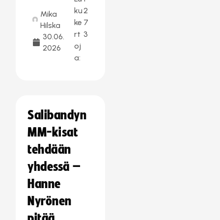
ku
2
Mika
ke
7
Hilska
rt
3
30.06.
oj
2026
a:
Salibandyn
MM-kisat
tehdään
yhdessä –
Hanne
Nyrönen
pitää