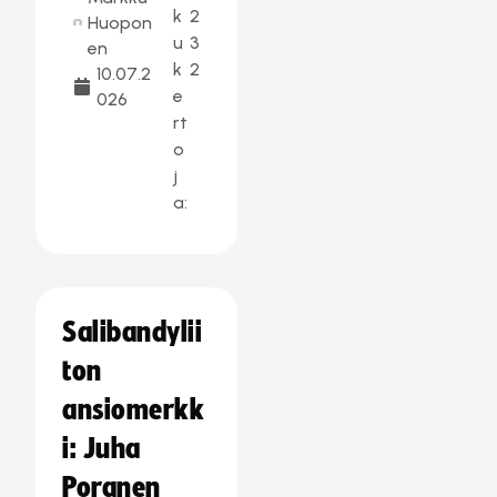
k
2
Huopon
u
3
en
k
2
10.07.2
e
026
rt
o
j
a:
Salibandylii
ton
ansiomerkk
i: Juha
Poranen