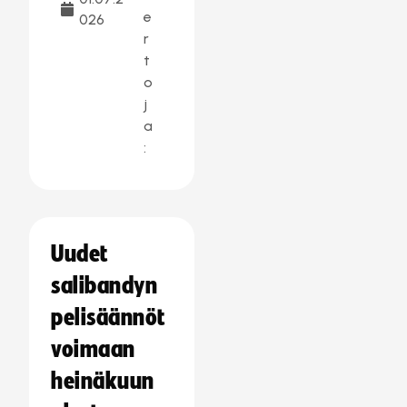
e
026
r
t
o
j
a
:
Uudet
salibandyn
pelisäännöt
voimaan
heinäkuun