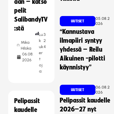
aan – katso
pelit
SalibandyTV
05.08.2
UUTISET
026
:stä
“Kannustava
Lu
3
ilmapiiri syntyy
k
2
Mika
uk
4
Hilska
yhdessä – Reilu
er
06.08.
Aikuinen -pilotti
t
2026
oj
käynnistyy”
a:
06.08.2
UUTISET
026
Pelipassit kaudelle
Pelipassit
2026–27 nyt
kaudelle