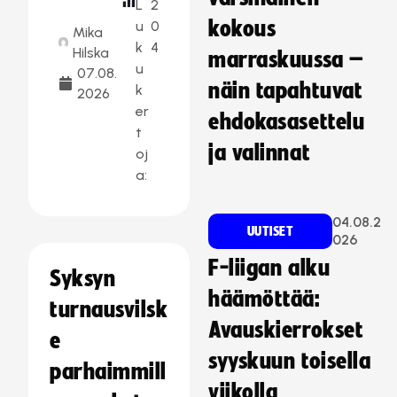
L
2
kokous
u
0
Mika
k
4
Hilska
marraskuussa –
u
07.08.
näin tapahtuvat
k
2026
er
ehdokasasettelu
t
ja valinnat
oj
a:
04.08.2
UUTISET
026
F-liigan alku
Syksyn
häämöttää:
turnausvilsk
Avauskierrokset
e
syyskuun toisella
parhaimmill
viikolla