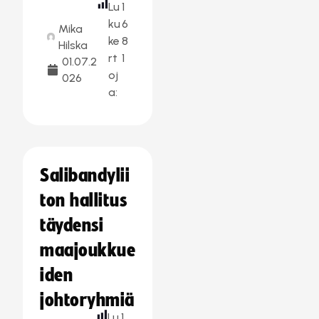
Lu
1
ku
6
Mika
ke
8
Hilska
rt
1
01.07.2
oj
026
a:
Salibandylii
ton hallitus
täydensi
maajoukkue
iden
johtoryhmiä
Lu
1