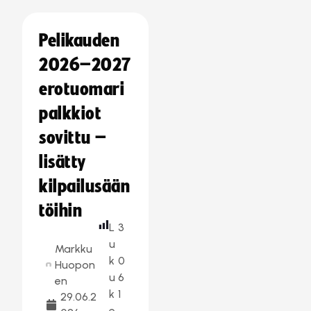
Pelikauden
2026–2027
erotuomari
palkkiot
sovittu –
lisätty
kilpailusään
töihin
L
3
u
Markku
k
0
Huopon
u
6
en
k
1
29.06.2
e