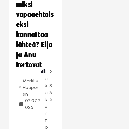
miksi
vapaaehtois
eksi
kannattaa
lähteä? Eija
ja Anu
kertovat
L
2
u
Markku
k
8
Huopon
u
3
en
k
6
02.07.2
e
026
r
t
o