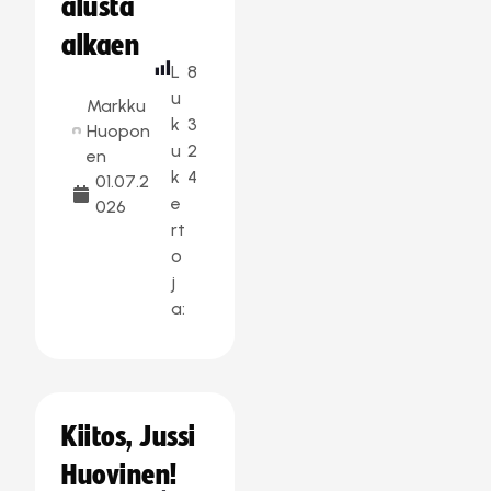
alusta
alkaen
L
8
u
Markku
k
3
Huopon
u
2
en
k
4
01.07.2
e
026
rt
o
j
a:
Kiitos, Jussi
Huovinen!