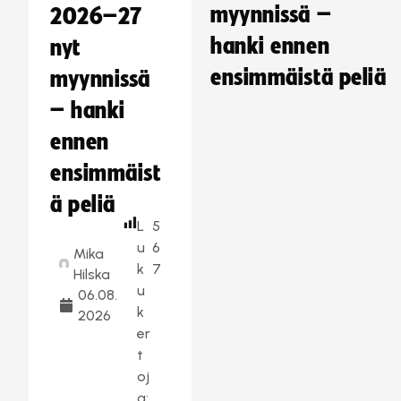
myynnissä –
2026–27
hanki ennen
nyt
ensimmäistä peliä
myynnissä
– hanki
ennen
ensimmäist
ä peliä
L
5
u
6
Mika
k
7
Hilska
u
06.08.
k
2026
er
t
oj
a: