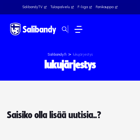
SalibandyTV
Tulospalvelu
F-liiga
Fanikauppa
>
Salibandy.fi
lukujärjestys
lukujärjestys
Saisiko olla lisää uutisia..?