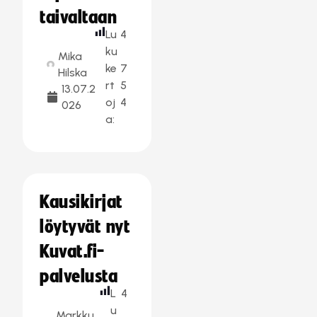
taivaltaan
Lu
4
ku
Mika
ke
7
Hilska
rt
5
13.07.2
oj
4
026
a:
Kausikirjat
löytyvät nyt
Kuvat.fi-
palvelusta
L
4
u
Markku