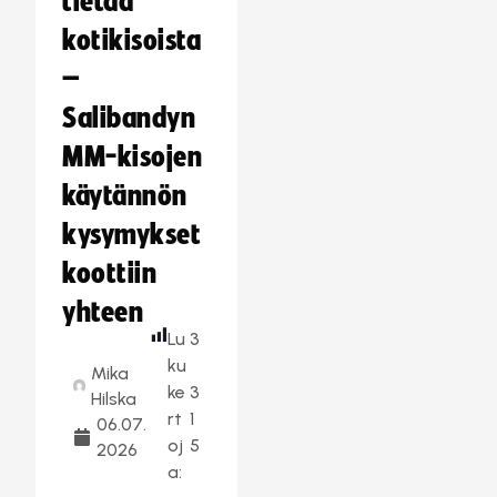
tietää
kotikisoista
–
Salibandyn
MM-kisojen
käytännön
kysymykset
koottiin
yhteen
Lu
3
ku
Mika
ke
3
Hilska
rt
1
06.07.
oj
5
2026
a: