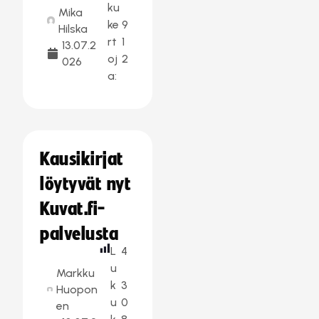
ku
Mika
ke
9
Hilska
rt
1
13.07.2
oj
2
026
a:
Kausikirjat
löytyvät nyt
Kuvat.fi-
palvelusta
L
4
u
Markku
k
3
Huopon
u
0
en