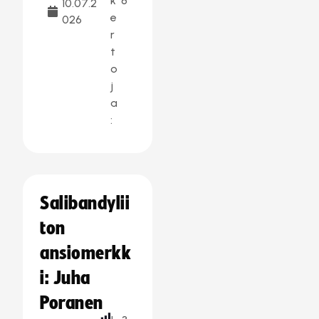
k
8
10.07.2
e
026
r
t
o
j
a
:
Salibandylii
ton
ansiomerkk
i: Juha
Poranen