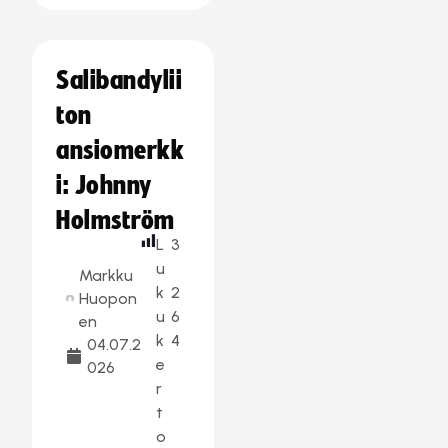
Salibandylii
ton
ansiomerkk
i: Johnny
Holmström
L
3
u
Markku
k
2
Huopon
u
6
en
k
4
04.07.2
e
026
r
t
o