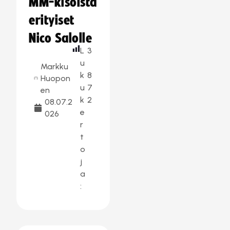
MM-kisoista
erityiset
Nico Salolle
L
3
u
Markku
k
8
Huopon
u
7
en
k
2
08.07.2
e
026
r
t
o
j
a
: