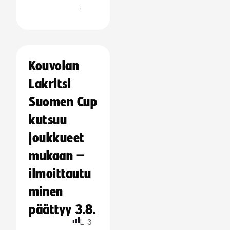
:
Kouvolan
Lakritsi
Suomen Cup
kutsuu
joukkueet
mukaan –
ilmoittautu
minen
päättyy 3.8.
L
3