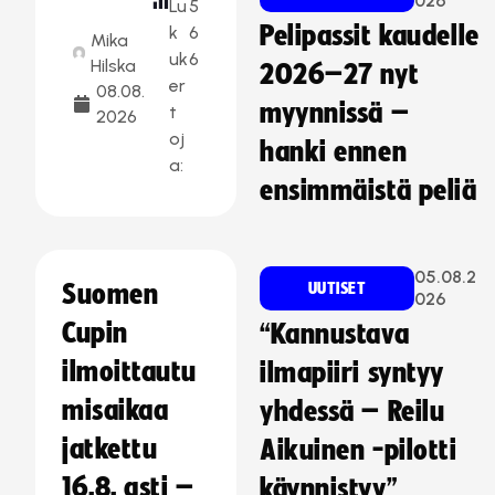
026
Lu
5
Pelipassit kaudelle
k
6
Mika
uk
6
Hilska
2026–27 nyt
er
08.08.
myynnissä –
t
2026
oj
hanki ennen
a:
ensimmäistä peliä
05.08.2
Suomen
UUTISET
026
Cupin
“Kannustava
ilmoittautu
ilmapiiri syntyy
misaikaa
yhdessä – Reilu
jatkettu
Aikuinen -pilotti
16.8. asti –
käynnistyy”