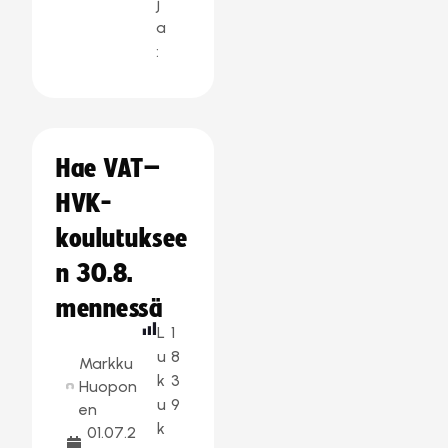
j
a
:
Hae VAT–
HVK-
koulutuksee
n 30.8.
mennessä
L
1
u
8
Markku
k
3
Huopon
u
9
en
k
01.07.2