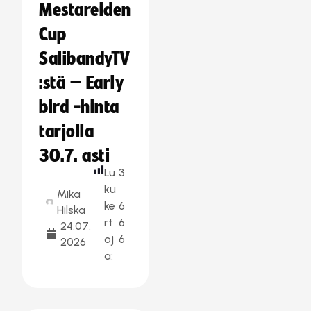
Mestareiden
Cup
SalibandyTV
:stä – Early
bird -hinta
tarjolla
30.7. asti
Lu
3
ku
Mika
ke
6
Hilska
rt
6
24.07.
oj
6
2026
a: