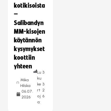
kotikisoista
–
Salibandyn
MM-kisojen
käytännön
kysymykset
koottiin
yhteen
Lu
3
ku
Mika
ke
3
Hilska
rt
2
06.07.
oj
6
2026
a: