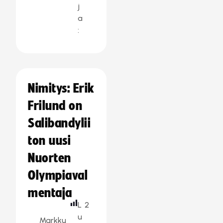
j
a
:
Nimitys: Erik
Frilund on
Salibandylii
ton uusi
Nuorten
Olympiaval
mentaja
L
2
u
Markku