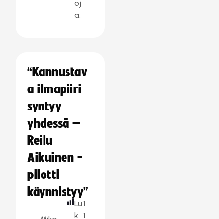
oj
a:
“Kannustav
a ilmapiiri
syntyy
yhdessä –
Reilu
Aikuinen -
pilotti
käynnistyy”
Lu
1
k
1
Mika