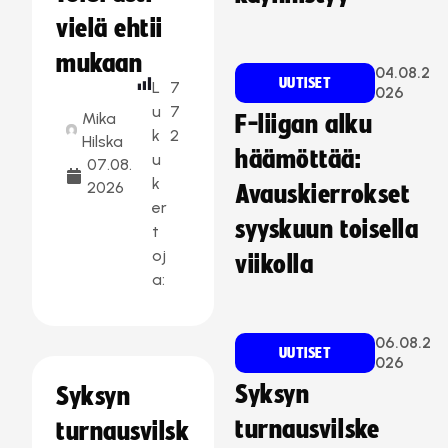
vielä ehtii
mukaan
04.08.2
UUTISET
L
7
026
u
7
Mika
F-liigan alku
k
2
Hilska
häämöttää:
u
07.08.
k
2026
Avauskierrokset
er
syyskuun toisella
t
oj
viikolla
a:
06.08.2
UUTISET
026
Syksyn
Syksyn
turnausvilske
turnausvilsk