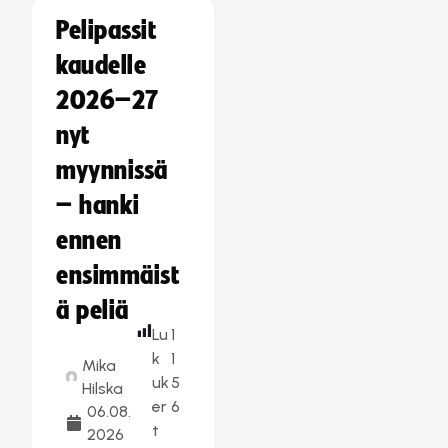
Pelipassit
kaudelle
2026–27
nyt
myynnissä
– hanki
ennen
ensimmäist
ä peliä
Lu
1
k
1
Mika
uk
5
Hilska
er
6
06.08.
t
2026