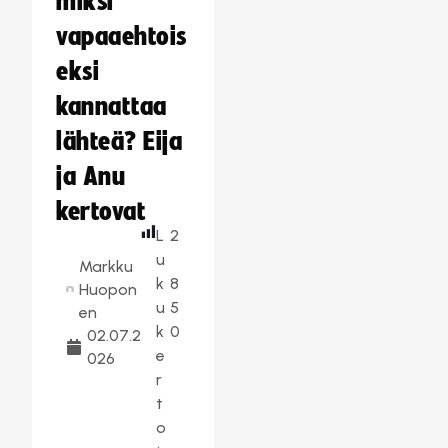
miksi
vapaaehtois
eksi
kannattaa
lähteä? Eija
ja Anu
kertovat
L
2
u
Markku
k
8
Huopon
u
5
en
k
0
02.07.2
e
026
r
t
o