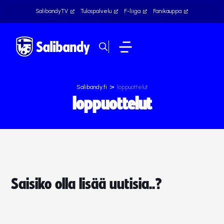
SalibandyTV
Tulospalvelu
F-liiga
Fanikauppa
>
Salibandy.fi
loppuottelut
loppuottelut
Saisiko olla lisää uutisia..?