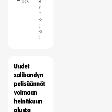
e
026
r
t
o
j
a
:
Uudet
salibandyn
pelisäännöt
voimaan
heinäkuun
alusta