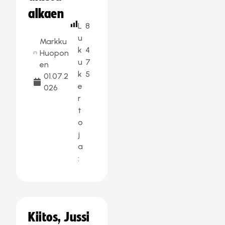
alkaen
L
8
u
Markku
k
4
Huopon
u
7
en
k
5
01.07.2
e
026
r
t
o
j
a
:
Kiitos, Jussi