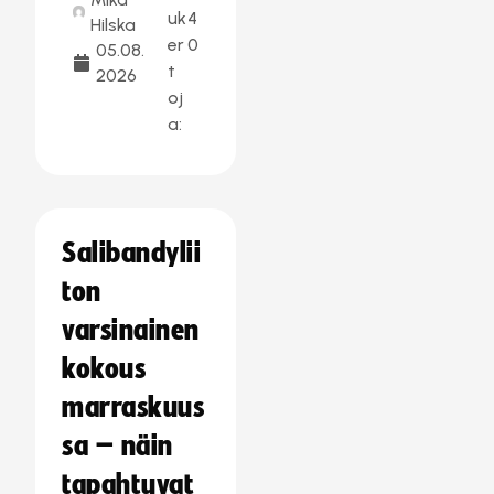
uk
4
Hilska
er
0
05.08.
t
2026
oj
a:
Salibandylii
ton
varsinainen
kokous
marraskuus
sa – näin
tapahtuvat