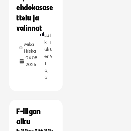
ehdokasase
ttelu ja
valinnat
Lu
1
k
1
Mika
uk
8
Hilska
er
9
04.08.
t
2026
oj
a:
F-liigan
alku