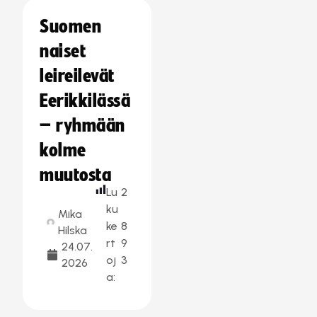
Suomen
naiset
leireilevät
Eerikkilässä
– ryhmään
kolme
muutosta
Lu
2
ku
Mika
ke
8
Hilska
rt
9
24.07.
oj
3
2026
a: