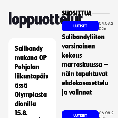
SUOSITTUA
loppuottelut
04.08.2
UUTISET
026
Salibandyliiton
varsinainen
Salibandy
kokous
mukana OP
marraskuussa –
Pohjolan
näin tapahtuvat
liikuntapäiv
ehdokasasettelu
ässä
ja valinnat
Olympiasta
dionilla
15.8.
06.08.2
UUTISET