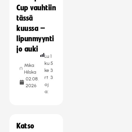
Cup vauhtiin
tässä
kuussa –
lipunmyynti
jo auki
Lu
1
ku
5
Mika
ke
3
Hilska
rt
3
02.08.
oj
2026
a:
Katso