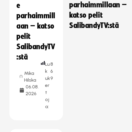
parhaimmillaan –
e
katso pelit
parhaimmill
SalibandyTV:stä
aan – katso
pelit
SalibandyTV
:stä
Lu
8
k
6
Mika
uk
9
Hilska
er
06.08.
t
2026
oj
a: