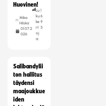
Huovinen!
Lu
1
ku
6
Mika
ke
9
Hilska
rt
3
01.07.2
oj
026
a:
Salibandylii
ton hallitus
täydensi
maajoukkue
iden