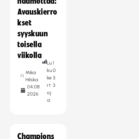
häämöttää:
Avauskierro
kset
syyskuun
toisella
viikolla
Lu
1
ku
0
Mika
ke
3
Hilska
rt
3
04.08.
oj
2026
a:
Champions