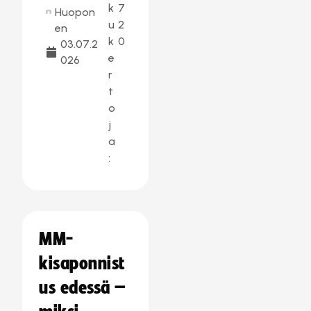
k
7
Huopon
u
2
en
k
0
03.07.2
e
026
r
t
o
j
a
:
MM-
kisaponnist
us edessä –