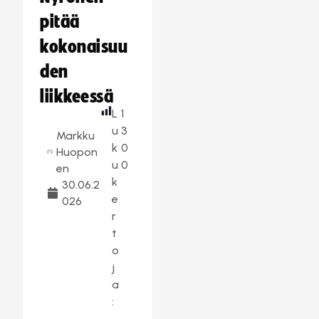
pitää
kokonaisuu
den
liikkeessä
L
1
u
3
Markku
k
0
Huopon
u
0
en
k
30.06.2
e
026
r
t
o
j
a
: