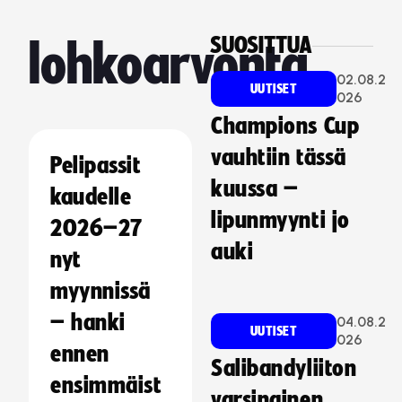
SUOSITTUA
lohkoarvonta
02.08.2
UUTISET
026
Champions Cup
vauhtiin tässä
Pelipassit
kuussa –
kaudelle
lipunmyynti jo
2026–27
auki
nyt
myynnissä
– hanki
04.08.2
UUTISET
026
ennen
Salibandyliiton
ensimmäist
varsinainen