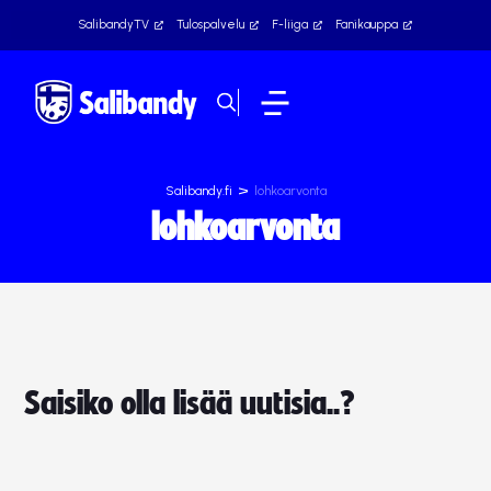
SalibandyTV
Tulospalvelu
F-liiga
Fanikauppa
>
Salibandy.fi
lohkoarvonta
lohkoarvonta
Saisiko olla lisää uutisia..?