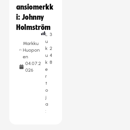
ansiomerkk
i: Johnny
Holmström
L
3
u
Markku
k
2
Huopon
u
4
en
k
8
04.07.2
e
026
r
t
o
j
a
: