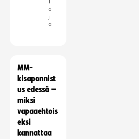
t
o
j
a
:
MM-
kisaponnist
us edessä –
miksi
vapaaehtois
eksi
kannattaa