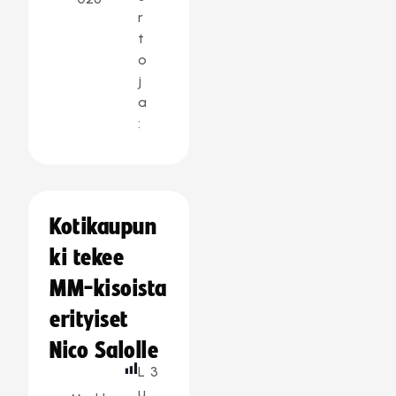
r
t
o
j
a
:
Kotikaupun
ki tekee
MM-kisoista
erityiset
Nico Salolle
L
3
u