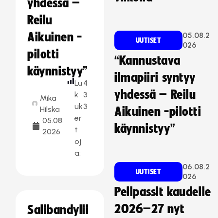
yhdessä –
Reilu
Aikuinen -
05.08.2
UUTISET
026
pilotti
“Kannustava
käynnistyy”
ilmapiiri syntyy
Lu
4
yhdessä – Reilu
k
3
Mika
uk
3
Hilska
Aikuinen -pilotti
er
05.08.
käynnistyy”
t
2026
oj
a:
06.08.2
UUTISET
026
Pelipassit kaudelle
2026–27 nyt
Salibandylii