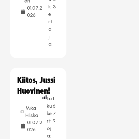
en
k
3
01.07.2
e
026
rt
o
j
a:
Kiitos, Jussi
Huovinen!
Lu
1
ku
6
Mika
ke
7
Hilska
rt
9
01.07.2
oj
026
a: