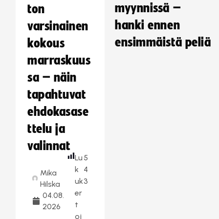
myynnissä –
ton
hanki ennen
varsinainen
ensimmäistä peliä
kokous
marraskuus
sa – näin
tapahtuvat
ehdokasase
ttelu ja
valinnat
Lu
5
k
4
Mika
uk
3
Hilska
er
04.08.
t
2026
oj