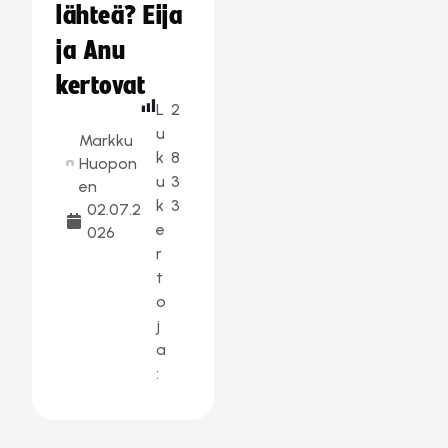
lähteä? Eija
ja Anu
kertovat
L
2
u
Markku
k
8
Huopon
u
3
en
k
3
02.07.2
e
026
r
t
o
j
a
: