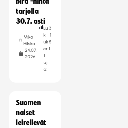
bird -hinta
tarjolla
30.7. asti
Lu
3
k
1
Mika
uk
5
Hilska
er
1
24.07.
t
2026
oj
a:
Suomen
naiset
leireilevät