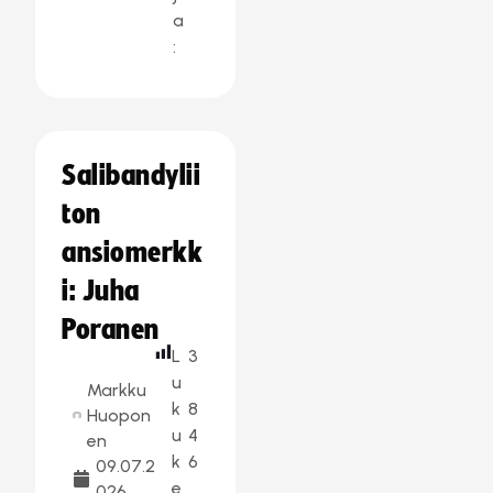
a
:
Salibandylii
ton
ansiomerkk
i: Juha
Poranen
L
3
u
Markku
k
8
Huopon
u
4
en
k
6
09.07.2
e
026