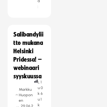
a
:
Salibandylii
tto mukana
Helsinki
Pridessa! –
webinaari
syyskuussa
L
1
u
0
Markku
k
6
Huopon
u
1
en
k
29.06.2