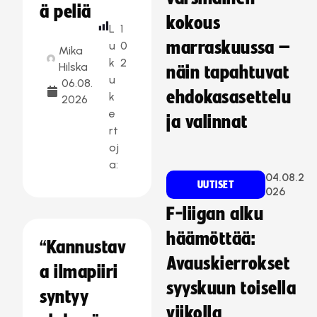
ä peliä
kokous
L
1
marraskuussa –
u
0
Mika
k
2
Hilska
näin tapahtuvat
u
06.08.
ehdokasasettelu
k
2026
e
ja valinnat
rt
oj
a:
04.08.2
UUTISET
026
F-liigan alku
häämöttää:
“Kannustav
Avauskierrokset
a ilmapiiri
syyskuun toisella
syntyy
viikolla