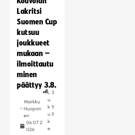
Kouvolan
Lakritsi
Suomen Cup
kutsuu
joukkueet
mukaan –
ilmoittautu
minen
päättyy 3.8.
L
3
u
Markku
k
9
Huopon
u
11
en
k
06.07.2
e
026