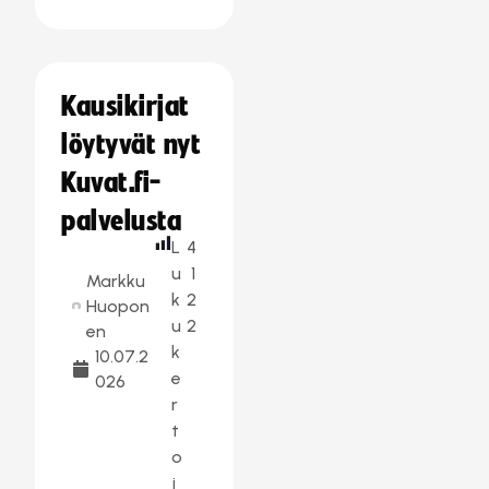
Kausikirjat
löytyvät nyt
Kuvat.fi-
palvelusta
L
4
u
1
Markku
k
2
Huopon
u
2
en
k
10.07.2
e
026
r
t
o
j