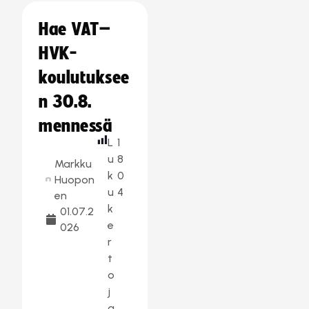
Hae VAT–
HVK-
koulutuksee
n 30.8.
mennessä
L
1
u
8
Markku
k
0
Huopon
u
4
en
k
01.07.2
e
026
r
t
o
j
a