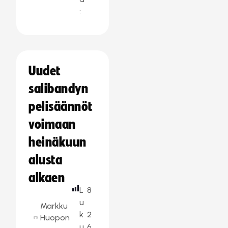
:
Uudet
salibandyn
pelisäännöt
voimaan
heinäkuun
alusta
alkaen
L
8
u
Markku
k
2
Huopon
u
6