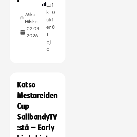
Lu
1
k
0
Mika
uk
1
Hilska
er
8
02.08.
t
2026
oj
a:
Katso
Mestareiden
Cup
SalibandyTV
:stä – Early