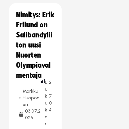
Nimitys: Erik
Frilund on
Salibandylii
ton uusi
Nuorten
Olympiaval
mentaja
L
2
u
Markku
k
7
Huopon
u
0
en
k
4
03.07.2
e
026
r