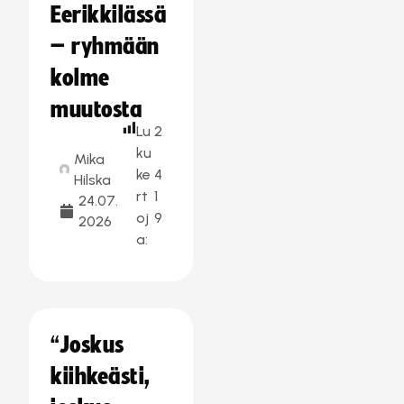
Eerikkilässä
– ryhmään
kolme
muutosta
Lu
2
ku
Mika
ke
4
Hilska
rt
1
24.07.
oj
9
2026
a:
“Joskus
kiihkeästi,