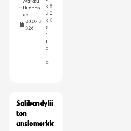
Markku
k
8
Huopon
u
2
en
k
0
08.07.2
e
026
r
t
o
j
a
:
Salibandylii
ton
ansiomerkk