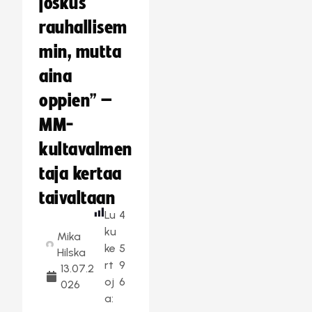
joskus
rauhallisem
min, mutta
aina
oppien” –
MM-
kultavalmen
taja kertaa
taivaltaan
Lu
4
ku
Mika
ke
5
Hilska
rt
9
13.07.2
oj
6
026
a: