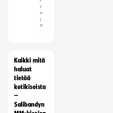
r
t
o
j
a
:
Kaikki mitä
haluat
tietää
kotikisoista
–
Salibandyn