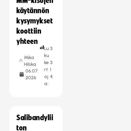
MM-kisojen
käytännön
kysymykset
koottiin
yhteen
Lu
3
ku
Mika
ke
3
Hilska
rt
1
06.07.
oj
4
2026
a:
Salibandylii
ton