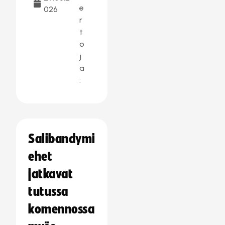
e
026
r
t
o
j
a
:
Salibandymi
ehet
jatkavat
tutussa
komennossa