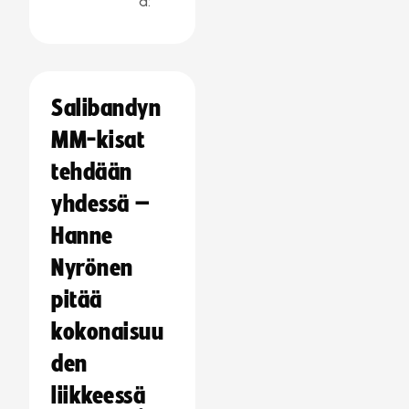
a:
Salibandyn
MM-kisat
tehdään
yhdessä –
Hanne
Nyrönen
pitää
kokonaisuu
den
liikkeessä