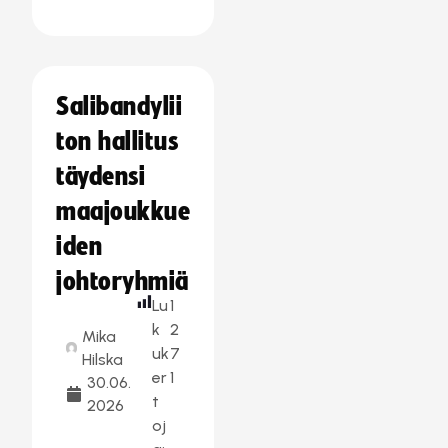
Salibandylii
ton hallitus
täydensi
maajoukkue
iden
johtoryhmiä
Lu
1
k
2
Mika
uk
7
Hilska
er
1
30.06.
t
2026
oj