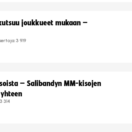
 kutsuu joukkueet mukaan –
kertoja:
3 919
kisoista – Salibandyn MM-kisojen
 yhteen
3 314