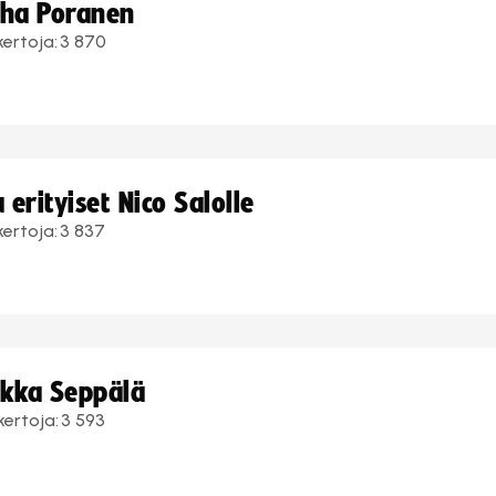
uha Poranen
kertoja:
3 870
erityiset Nico Salolle
kertoja:
3 837
ukka Seppälä
kertoja:
3 593