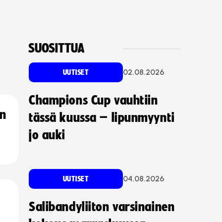
SUOSITTUA
02.08.2026
UUTISET
Champions Cup vauhtiin
an
tässä kuussa – lipunmyynti
jo auki
04.08.2026
UUTISET
Salibandyliiton varsinainen