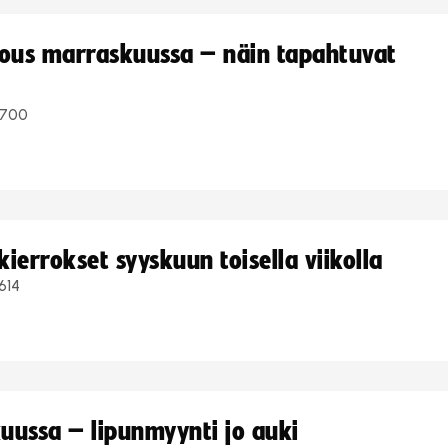
kous marraskuussa – näin tapahtuvat
700
ierrokset syyskuun toisella viikolla
614
uussa – lipunmyynti jo auki