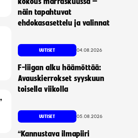
kokous marraskuussa –
näin tapahtuvat
ehdokasasettelu ja valinnat
04.08.2026
UUTISET
F-liigan alku häämöttää:
Avauskierrokset syyskuun
toisella viikolla
”
05.08.2026
UUTISET
“Kannustava ilmapiiri