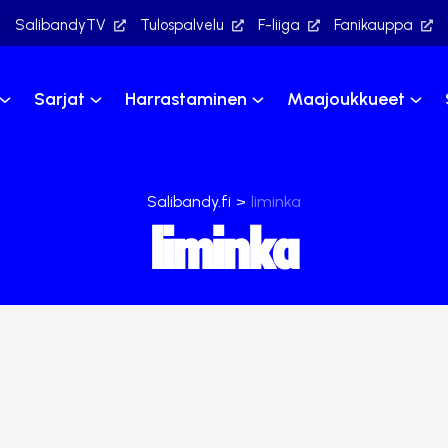
SalibandyTV
Tulospalvelu
F-liiga
Fanikauppa
Sarjat
Harrastaminen
Maajoukkueet
Salibandy.fi
>
liminka
liminka