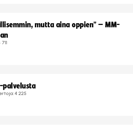
hallisemmin, mutta aina oppien” – MM-
aan
 711
i-palvelusta
ertoja:
4 225