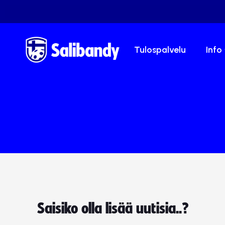
Tulospalvelu
Info
Saisiko olla lisää uutisia..?