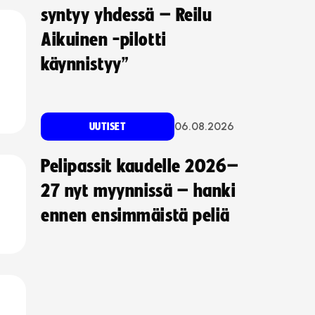
syntyy yhdessä – Reilu
Aikuinen -pilotti
käynnistyy”
06.08.2026
UUTISET
Pelipassit kaudelle 2026–
27 nyt myynnissä – hanki
ennen ensimmäistä peliä