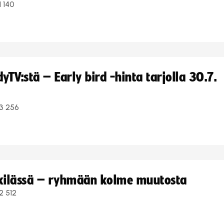
1 140
TV:stä – Early bird -hinta tarjolla 30.7.
3 256
kkilässä – ryhmään kolme muutosta
2 512