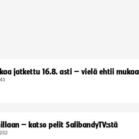
a jatkettu 16.8. asti – vielä ehtii muka
43
llaan – katso pelit SalibandyTV:stä
252