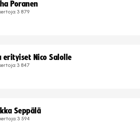
uha Poranen
kertoja:
3 879
erityiset Nico Salolle
kertoja:
3 847
ukka Seppälä
kertoja:
3 594