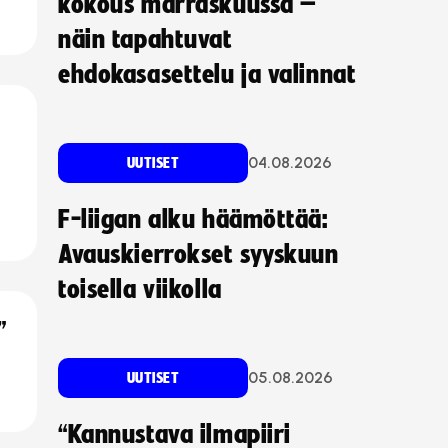
kokous marraskuussa –
näin tapahtuvat
ehdokasasettelu ja valinnat
04.08.2026
UUTISET
F-liigan alku häämöttää:
Avauskierrokset syyskuun
toisella viikolla
”
05.08.2026
UUTISET
“Kannustava ilmapiiri