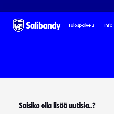
Tulospalvelu
Info
Saisiko olla lisää uutisia..?