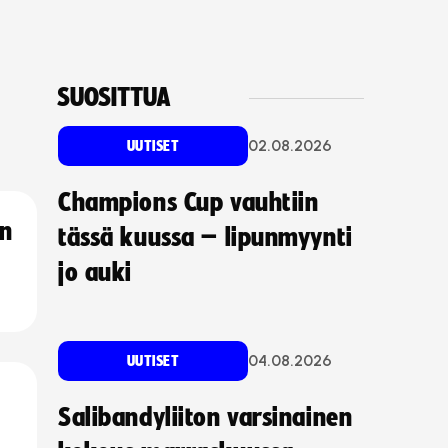
SUOSITTUA
02.08.2026
UUTISET
Champions Cup vauhtiin
an
tässä kuussa – lipunmyynti
jo auki
04.08.2026
UUTISET
Salibandyliiton varsinainen