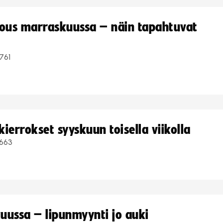
kous marraskuussa – näin tapahtuvat
761
ierrokset syyskuun toisella viikolla
663
uussa – lipunmyynti jo auki