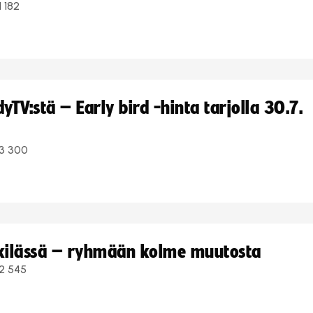
1 182
TV:stä – Early bird -hinta tarjolla 30.7.
3 300
kkilässä – ryhmään kolme muutosta
2 545