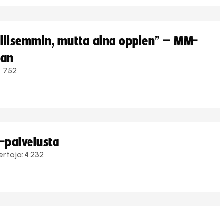
hallisemmin, mutta aina oppien” – MM-
aan
4 752
i-palvelusta
ertoja:
4 232