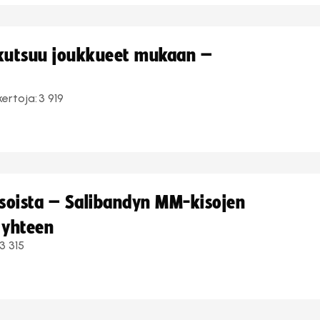
 kutsuu joukkueet mukaan –
kertoja:
3 919
kisoista – Salibandyn MM-kisojen
 yhteen
3 315