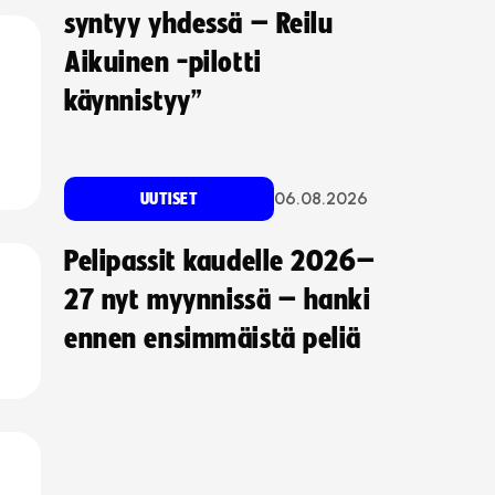
syntyy yhdessä – Reilu
Aikuinen -pilotti
käynnistyy”
06.08.2026
UUTISET
Pelipassit kaudelle 2026–
27 nyt myynnissä – hanki
ennen ensimmäistä peliä