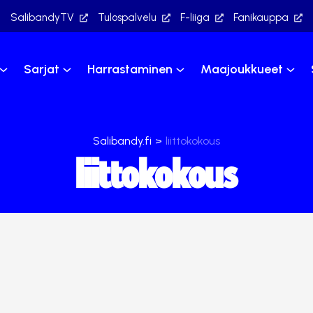
SalibandyTV
Tulospalvelu
F-liiga
Fanikauppa
Sarjat
Harrastaminen
Maajoukkueet
Salibandy.fi
>
liittokokous
liittokokous