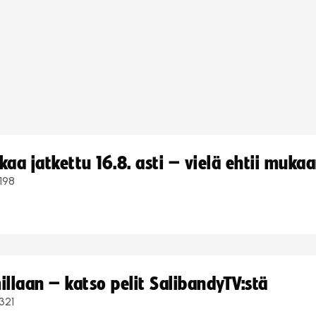
a jatkettu 16.8. asti – vielä ehtii muka
198
llaan – katso pelit SalibandyTV:stä
321