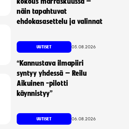
kokous marraskuussa –
näin tapahtuvat
ehdokasasettelu ja valinnat
05.08.2026
UUTISET
“Kannustava ilmapiiri
syntyy yhdessä – Reilu
Aikuinen -pilotti
käynnistyy”
06.08.2026
UUTISET