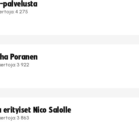
i-palvelusta
ertoja:
4 275
uha Poranen
kertoja:
3 922
erityiset Nico Salolle
kertoja:
3 863