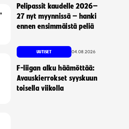
Pelipassit kaudelle 2026–
”
27 nyt myynnissä – hanki
ennen ensimmäistä peliä
04.08.2026
UUTISET
F-liigan alku häämöttää:
Avauskierrokset syyskuun
toisella viikolla