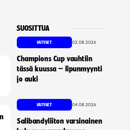
SUOSITTUA
02.08.2026
UUTISET
Champions Cup vauhtiin
tässä kuussa – lipunmyynti
jo auki
04.08.2026
UUTISET
an
Salibandyliiton varsinainen