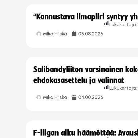
“Kannustava ilmapiiri syntyy yh
Lukukertoja:
Mika Hilska
05.08.2026
Salibandyliiton varsinainen ko
ehdokasasettelu ja valinnat
Lukukertoja:
Mika Hilska
04.08.2026
F-liigan alku häämöttää: Avausk