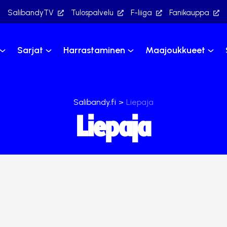
SalibandyTV
Tulospalvelu
F-liiga
Fanikauppa
Sarjat
Harrastaminen
Maajoukkueet
Salibandy.fi
>
Liepaja
Liepaja