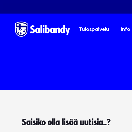
Tulospalvelu
Info
Saisiko olla lisää uutisia..?