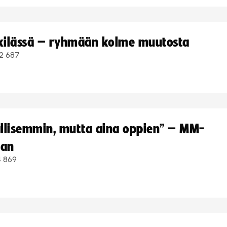
kkilässä – ryhmään kolme muutosta
2 687
hallisemmin, mutta aina oppien” – MM-
aan
4 869