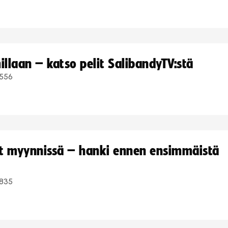
llaan – katso pelit SalibandyTV:stä
556
yt myynnissä – hanki ennen ensimmäistä
835