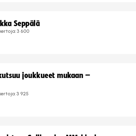
ukka Seppälä
kertoja:
3 600
 kutsuu joukkueet mukaan –
kertoja:
3 925