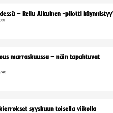
dessä – Reilu Aikuinen -pilotti käynnistyy
881
kous marraskuussa – näin tapahtuvat
948
ierrokset syyskuun toisella viikolla