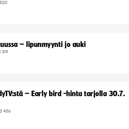
820
uussa – lipunmyynti jo auki
1 319
TV:stä – Early bird -hinta tarjolla 30.7.
3 456