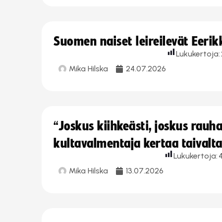
Suomen naiset leireilevät Eeri
Lukukertoja:
Mika Hilska
24.07.2026
“Joskus kiihkeästi, joskus rau
kultavalmentaja kertaa taivalt
Lukukertoja:
4
Mika Hilska
13.07.2026