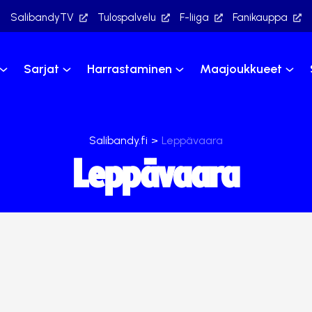
SalibandyTV
Tulospalvelu
F-liiga
Fanikauppa
Sarjat
Harrastaminen
Maajoukkueet
Salibandy.fi
>
Leppävaara
Leppävaara