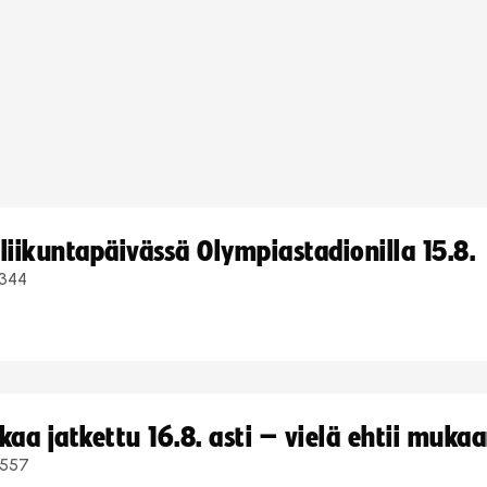
iikuntapäivässä Olympiastadionilla 15.8.
344
a jatkettu 16.8. asti – vielä ehtii muka
557