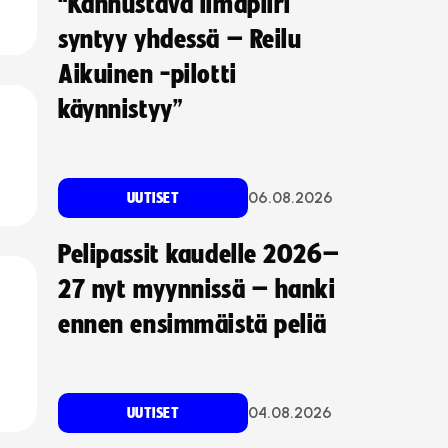
“Kannustava ilmapiiri
syntyy yhdessä – Reilu
Aikuinen -pilotti
käynnistyy”
06.08.2026
UUTISET
Pelipassit kaudelle 2026–
27 nyt myynnissä – hanki
ennen ensimmäistä peliä
04.08.2026
UUTISET