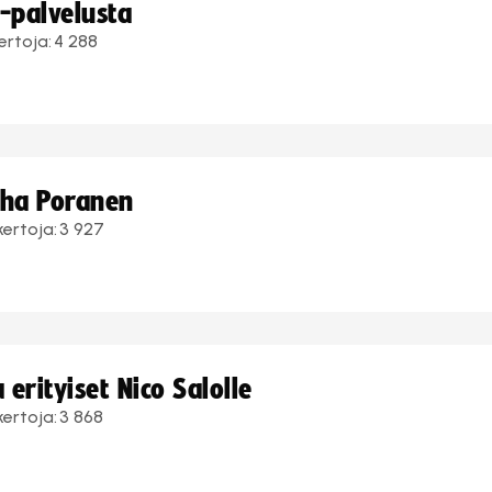
i-palvelusta
ertoja:
4 288
uha Poranen
kertoja:
3 927
erityiset Nico Salolle
kertoja:
3 868