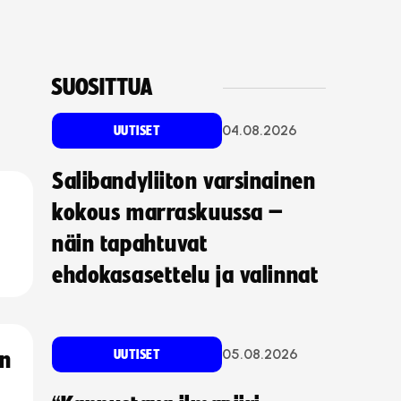
SUOSITTUA
04.08.2026
UUTISET
Salibandyliiton varsinainen
kokous marraskuussa –
näin tapahtuvat
ehdokasasettelu ja valinnat
05.08.2026
UUTISET
an