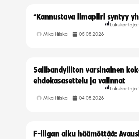
“Kannustava ilmapiiri syntyy yh
Lukukertoja:
Mika Hilska
05.08.2026
Salibandyliiton varsinainen ko
ehdokasasettelu ja valinnat
Lukukertoja:
Mika Hilska
04.08.2026
F-liigan alku häämöttää: Avausk