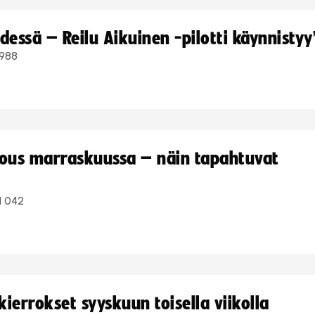
dessä – Reilu Aikuinen -pilotti käynnistyy
988
kous marraskuussa – näin tapahtuvat
1 042
ierrokset syyskuun toisella viikolla