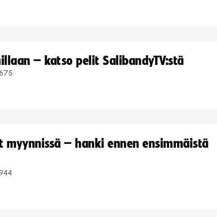
llaan – katso pelit SalibandyTV:stä
675
yt myynnissä – hanki ennen ensimmäistä
944