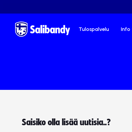
Tulospalvelu
Info
Saisiko olla lisää uutisia..?