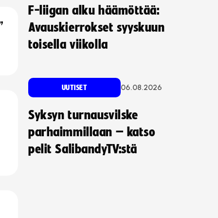
F-liigan alku häämöttää:
”
Avauskierrokset syyskuun
toisella viikolla
06.08.2026
UUTISET
Syksyn turnausvilske
parhaimmillaan – katso
pelit SalibandyTV:stä