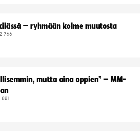
kkilässä – ryhmään kolme muutosta
2 766
hallisemmin, mutta aina oppien” – MM-
aan
 881