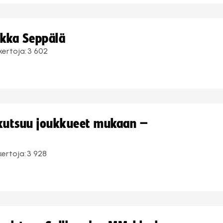
ukka Seppälä
kertoja:
3 602
 kutsuu joukkueet mukaan –
kertoja:
3 928