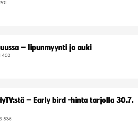
901
uussa – lipunmyynti jo auki
1 403
TV:stä – Early bird -hinta tarjolla 30.7.
3 535