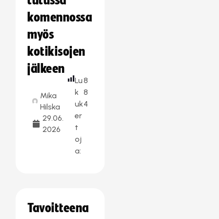
tutussa
komennossa
myös
kotikisojen
jälkeen
Lu
8
k
8
Mika
uk
4
Hilska
er
29.06.
t
2026
oj
a:
Tavoitteena