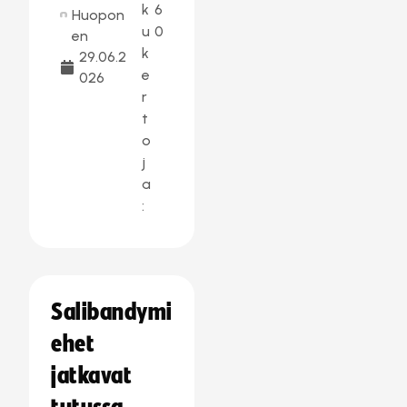
k
6
Huopon
u
0
en
k
29.06.2
e
026
r
t
o
j
a
:
Salibandymi
ehet
jatkavat