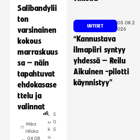
Salibandylii
ton
05.08.2
UUTISET
varsinainen
026
“Kannustava
kokous
ilmapiiri syntyy
marraskuus
yhdessä – Reilu
sa – näin
Aikuinen -pilotti
tapahtuvat
käynnistyy”
ehdokasase
ttelu ja
valinnat
L
5
u
0
Mika
k
5
Hilska
u
04.08.