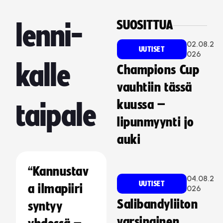
SUOSITTUA
lenni-
02.08.2
UUTISET
026
kalle
Champions Cup
vauhtiin tässä
kuussa –
taipale
lipunmyynti jo
auki
“Kannustav
04.08.2
UUTISET
a ilmapiiri
026
Salibandyliiton
syntyy
varsinainen