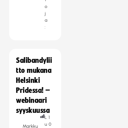
o
j
a
:
Salibandylii
tto mukana
Helsinki
Pridessa! –
webinaari
syyskuussa
L
1
u
0
Markku