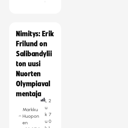
:
Nimitys: Erik
Frilund on
Salibandylii
ton uusi
Nuorten
Olympiaval
mentaja
L
2
u
Markku
k
7
Huopon
u
0
en