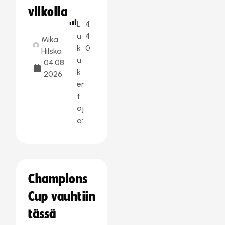
viikolla
L
4
u
4
Mika
k
0
Hilska
u
04.08.
k
2026
er
t
oj
a:
Champions
Cup vauhtiin
tässä