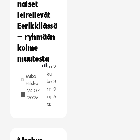
naiset
leireilevät
Eerikkilässä
– ryhmään
kolme
muutosta
Lu
2
ku
Mika
ke
3
Hilska
rt
9
24.07.
oj
5
2026
a: