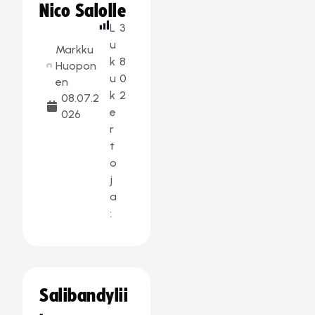
Nico Salolle
L
3
u
Markku
k
8
Huopon
u
0
en
k
2
08.07.2
e
026
r
t
o
j
a
:
Salibandylii