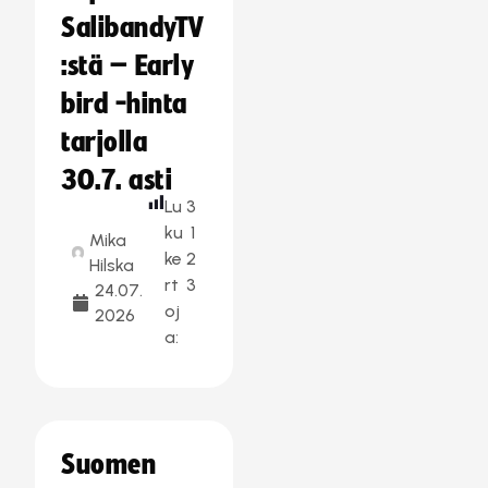
SalibandyTV
:stä – Early
bird -hinta
tarjolla
30.7. asti
Lu
3
ku
1
Mika
ke
2
Hilska
rt
3
24.07.
oj
2026
a:
Suomen