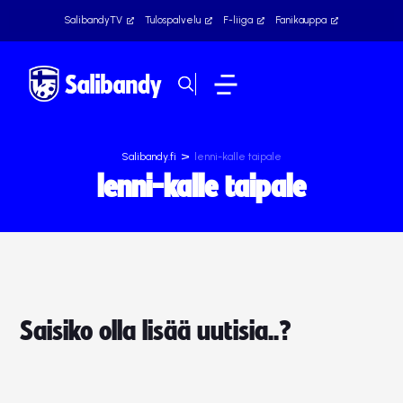
SalibandyTV
Tulospalvelu
F-liiga
Fanikauppa
>
Salibandy.fi
lenni-kalle taipale
lenni-kalle taipale
Saisiko olla lisää uutisia..?