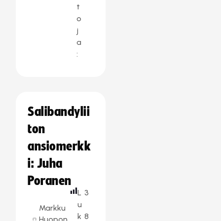
t
o
j
a
:
Salibandylii
ton
ansiomerkk
i: Juha
Poranen
L
3
u
Markku
k
8
Huopon