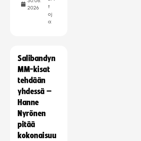
30.06.
t
2026
oj
a:
Salibandyn
MM-kisat
tehdään
yhdessä –
Hanne
Nyrönen
pitää
kokonaisuu