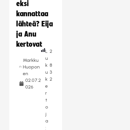
eksi
kannattaa
lähteä? Eija
ja Anu
kertovat
L
2
u
Markku
k
8
Huopon
u
3
en
k
2
02.07.2
e
026
r
t
o
j
a
: