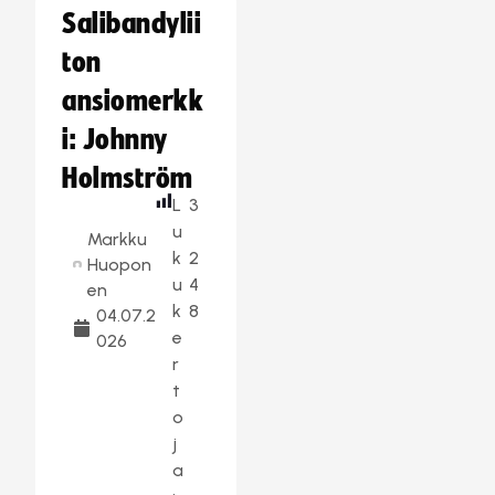
Salibandylii
ton
ansiomerkk
i: Johnny
Holmström
L
3
u
Markku
k
2
Huopon
u
4
en
k
8
04.07.2
e
026
r
t
o
j
a