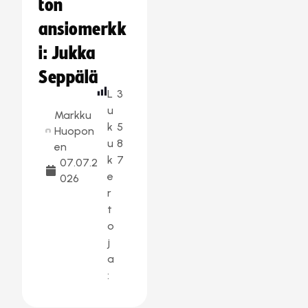
ton
ansiomerkk
i: Jukka
Seppälä
L
3
u
Markku
k
5
Huopon
u
8
en
k
7
07.07.2
e
026
r
t
o
j
a
: