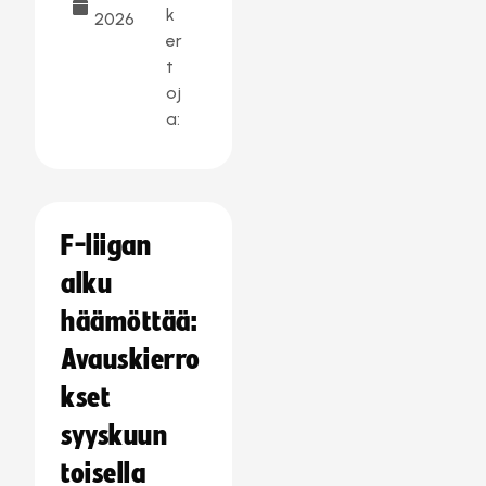
k
2026
er
t
oj
a:
F-liigan
alku
häämöttää:
Avauskierro
kset
syyskuun
toisella