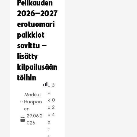
Pelikauden
2026–2027
erotuomari
palkkiot
sovittu –
lisätty
kilpailusään
töihin
L
3
u
Markku
k
0
Huopon
u
2
en
k
4
29.06.2
e
026
r
t