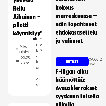
yhdessä –
kokous
Reilu
marraskuussa –
Aikuinen -
näin tapahtuvat
pilotti
ehdokasasettelu
käynnistyy”
L
3
ja valinnat
u
6
Mika
k
7
Hilska
u
05.08.
04.08.2
k
UUTISET
2026
026
er
F-liigan alku
t
oj
häämöttää:
a:
Avauskierrokset
syyskuun toisella
viikolla