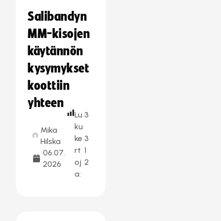
Salibandyn
MM-kisojen
käytännön
kysymykset
koottiin
yhteen
Lu
3
ku
Mika
ke
3
Hilska
rt
1
06.07.
oj
2
2026
a: