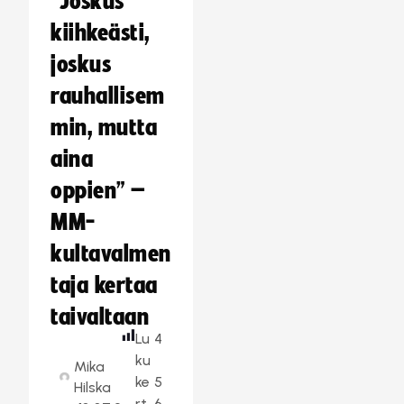
“Joskus
kiihkeästi,
joskus
rauhallisem
min, mutta
aina
oppien” –
MM-
kultavalmen
taja kertaa
taivaltaan
Lu
4
ku
Mika
ke
5
Hilska
rt
6