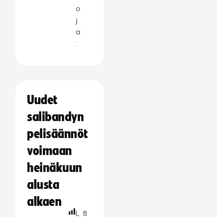
o
j
a
:
Uudet
salibandyn
pelisäännöt
voimaan
heinäkuun
alusta
alkaen
L
8