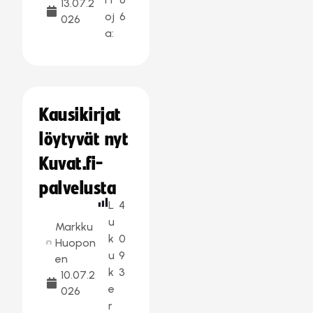
13.07.2
oj
6
026
a:
Kausikirjat
löytyvät nyt
Kuvat.fi-
palvelusta
L
4
u
Markku
k
0
Huopon
u
9
en
k
3
10.07.2
e
026
r