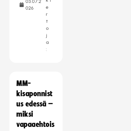
k
1
03.07.2
e
026
r
t
o
j
a
:
MM-
kisaponnist
us edessä –
miksi
vapaaehtois