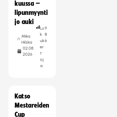
kuussa –
lipunmyynti
jo auki
Lu
9
k
8
Mika
uk
6
Hilska
er
02.08.
t
2026
oj
a:
Katso
Mestareiden
Cup