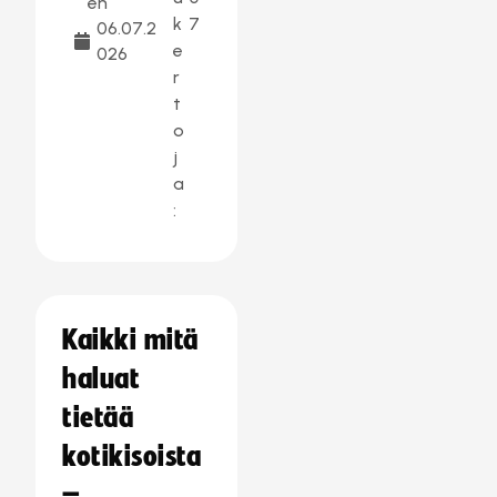
en
k
7
06.07.2
e
026
r
t
o
j
a
:
Kaikki mitä
haluat
tietää
kotikisoista
–