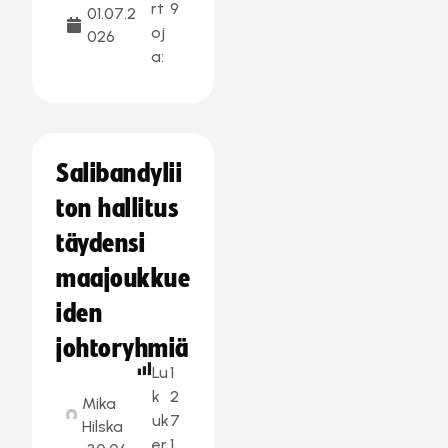
rt
9
01.07.2
oj
026
a:
Salibandylii
ton hallitus
täydensi
maajoukkue
iden
johtoryhmiä
Lu
1
k
2
Mika
uk
7
Hilska
er
1