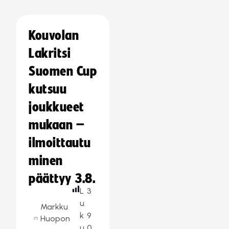
Kouvolan
Lakritsi
Suomen Cup
kutsuu
joukkueet
mukaan –
ilmoittautu
minen
päättyy 3.8.
L
3
u
Markku
k
9
Huopon
u
0