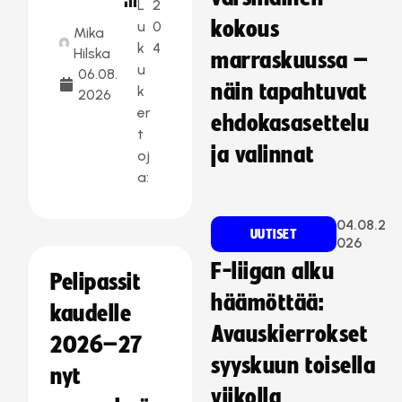
L
2
kokous
u
0
Mika
k
4
Hilska
marraskuussa –
u
06.08.
näin tapahtuvat
k
2026
er
ehdokasasettelu
t
ja valinnat
oj
a:
04.08.2
UUTISET
026
F-liigan alku
Pelipassit
häämöttää:
kaudelle
Avauskierrokset
2026–27
syyskuun toisella
nyt
viikolla