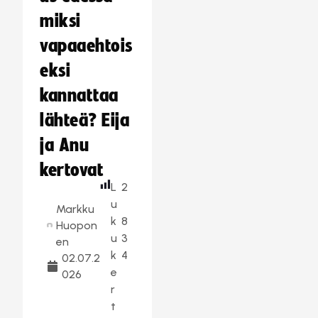
miksi
vapaaehtois
eksi
kannattaa
lähteä? Eija
ja Anu
kertovat
L
2
u
Markku
k
8
Huopon
u
3
en
k
4
02.07.2
e
026
r
t