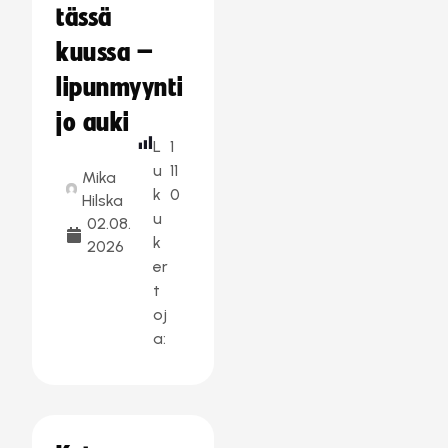
tässä
kuussa –
lipunmyynti
jo auki
L
1
u
11
Mika
k
0
Hilska
u
02.08.
k
2026
er
t
oj
a: