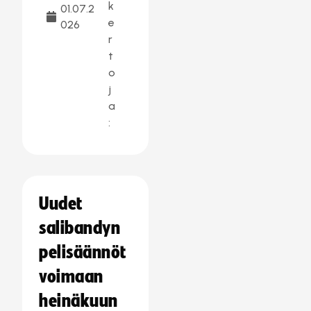
k
01.07.2
e
026
r
t
o
j
a
:
Uudet
salibandyn
pelisäännöt
voimaan
heinäkuun