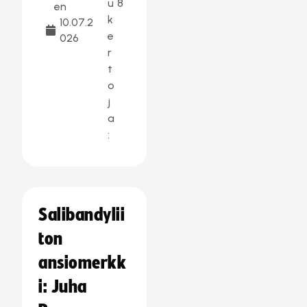
u
8
en
k
10.07.2
e
026
r
t
o
j
a
:
Salibandylii
ton
ansiomerkk
i: Juha