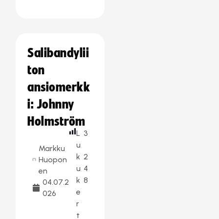
Salibandylii
ton
ansiomerkk
i: Johnny
Holmström
L
3
u
Markku
k
2
Huopon
u
4
en
k
8
04.07.2
e
026
r
t