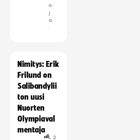
o
j
a
:
Nimitys: Erik
Frilund on
Salibandylii
ton uusi
Nuorten
Olympiaval
mentaja
L
2