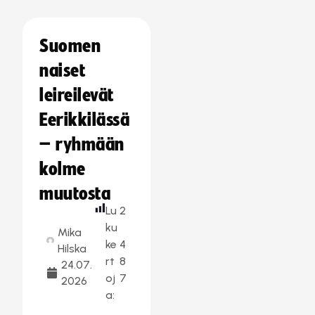
Suomen
naiset
leireilevät
Eerikkilässä
– ryhmään
kolme
muutosta
Lu
2
ku
Mika
ke
4
Hilska
rt
8
24.07.
oj
7
2026
a: