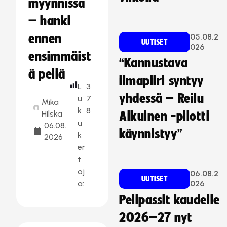
myynnissä
– hanki
ennen
05.08.2
UUTISET
026
ensimmäist
“Kannustava
ä peliä
ilmapiiri syntyy
L
3
yhdessä – Reilu
u
7
Mika
k
8
Hilska
Aikuinen -pilotti
u
06.08.
käynnistyy”
k
2026
er
t
oj
06.08.2
UUTISET
a:
026
Pelipassit kaudelle
2026–27 nyt