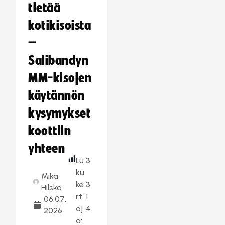
tietää
kotikisoista
–
Salibandyn
MM-kisojen
käytännön
kysymykset
koottiin
yhteen
Lu
3
ku
Mika
ke
3
Hilska
rt
1
06.07.
oj
4
2026
a: