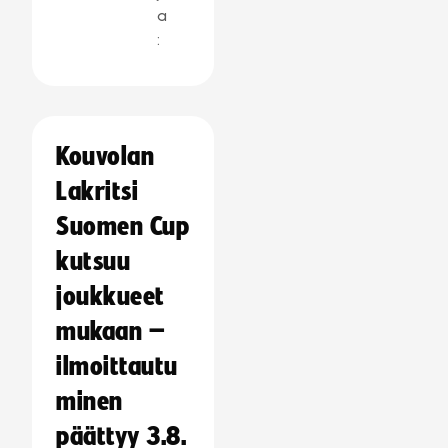
a
:
Kouvolan
Lakritsi
Suomen Cup
kutsuu
joukkueet
mukaan –
ilmoittautu
minen
päättyy 3.8.