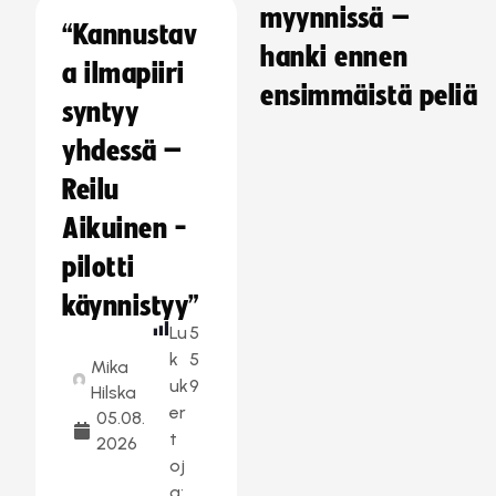
myynnissä –
“Kannustav
hanki ennen
a ilmapiiri
ensimmäistä peliä
syntyy
yhdessä –
Reilu
Aikuinen -
pilotti
käynnistyy”
Lu
5
k
5
Mika
uk
9
Hilska
er
05.08.
t
2026
oj
a: