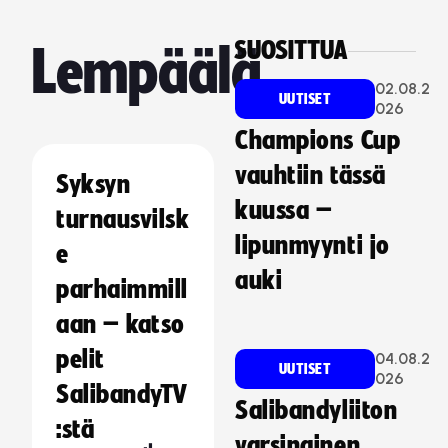
SUOSITTUA
Lempäälä
02.08.2
UUTISET
026
Champions Cup
vauhtiin tässä
Syksyn
kuussa –
turnausvilsk
lipunmyynti jo
e
auki
parhaimmill
aan – katso
pelit
04.08.2
UUTISET
026
SalibandyTV
Salibandyliiton
:stä
varsinainen