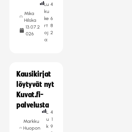
Lu
4
ku
Mika
ke
6
Hilska
rt
8
13.07.2
oj
2
026
a:
Kausikirjat
löytyvät nyt
Kuvat.fi-
palvelusta
L
4
u
1
Markku
k
9
Huopon