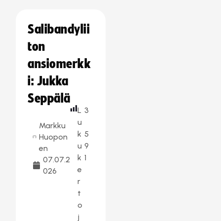
Salibandylii
ton
ansiomerkk
i: Jukka
Seppälä
L
3
u
Markku
k
5
Huopon
u
9
en
k
1
07.07.2
e
026
r
t
o
j