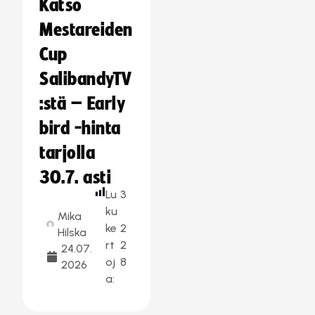
Katso
Mestareiden
Cup
SalibandyTV
:stä – Early
bird -hinta
tarjolla
30.7. asti
Lu
3
ku
Mika
ke
2
Hilska
rt
2
24.07.
oj
8
2026
a: