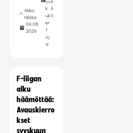
Lu
6
k
6
Mika
uk
5
Hilska
er
04.08.
t
2026
oj
a:
F-liigan
alku
häämöttää:
Avauskierro
kset
syyskuun