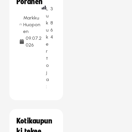
Poranen
L
3
u
Markku
k
8
Huopon
u
6
en
k
4
09.07.2
e
026
r
t
o
j
a
:
Kotikaupun
ki tekee