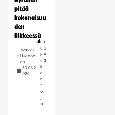
Nyrönen
pitää
kokonaisuu
den
liikkeessä
L
1
u
2
Markku
k
9
Huopon
u
3
en
k
30.06.2
e
026
r
t
o
j
a
: