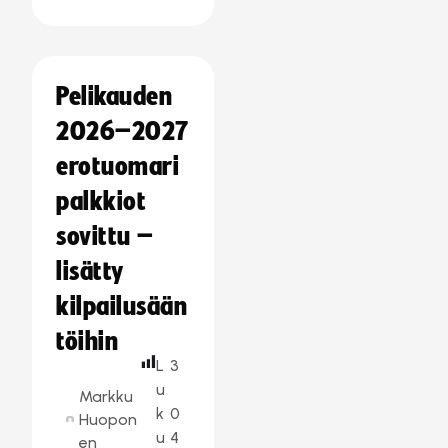
Pelikauden
2026–2027
erotuomari
palkkiot
sovittu –
lisätty
kilpailusään
töihin
L
3
u
Markku
k
0
Huopon
u
4
en