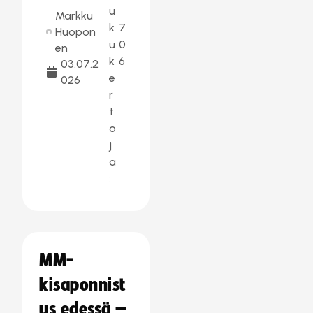
u
Markku
k
7
Huopon
u
0
en
k
6
03.07.2
e
026
r
t
o
j
a
:
MM-
kisaponnist
us edessä –