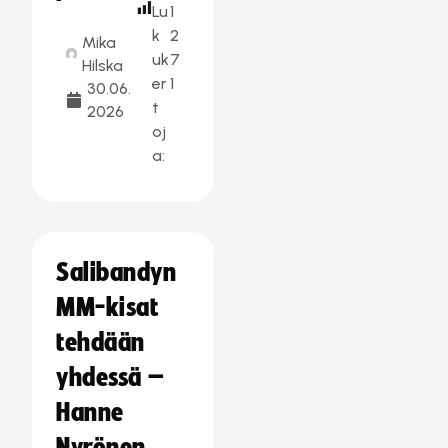
Lu
1
k
2
Mika
uk
7
Hilska
er
1
30.06.
t
2026
oj
a:
Salibandyn
MM-kisat
tehdään
yhdessä –
Hanne