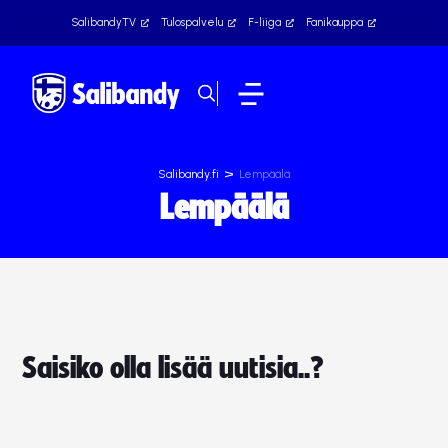
SalibandyTV
Tulospalvelu
F-liiga
Fanikauppa
>
Salibandy.fi
Lempäälä
Lempäälä
Saisiko olla lisää uutisia..?