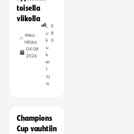
toisella
viikolla
L
5
u
8
Mika
k
0
Hilska
u
04.08.
k
2026
er
t
oj
a:
Champions
Cup vauhtiin