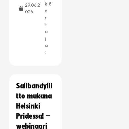
k
8
29.06.2
e
026
r
t
o
j
a
:
Salibandylii
tto mukana
Helsinki
Pridessa! –
webinaari