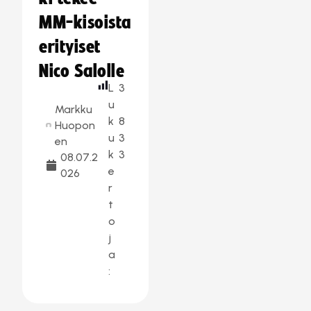
MM-kisoista
erityiset
Nico Salolle
L
3
u
Markku
k
8
Huopon
u
3
en
k
3
08.07.2
e
026
r
t
o
j
a
: