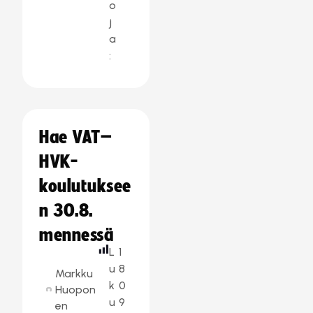
o
j
a
:
Hae VAT–
HVK-
koulutuksee
n 30.8.
mennessä
L
1
u
8
Markku
k
0
Huopon
u
9
en