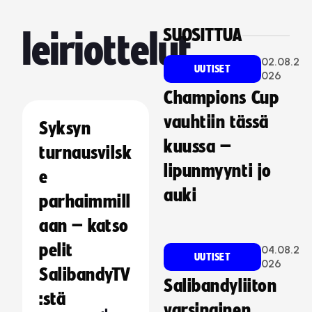
SUOSITTUA
leiriottelut
02.08.2
UUTISET
026
Champions Cup
vauhtiin tässä
Syksyn
kuussa –
turnausvilsk
lipunmyynti jo
e
auki
parhaimmill
aan – katso
pelit
04.08.2
UUTISET
026
SalibandyTV
Salibandyliiton
:stä
varsinainen