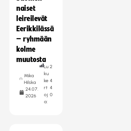
naiset
leireilevät
Eerikkilässä
– ryhmään
kolme
muutosta
Lu
2
ku
Mika
ke
4
Hilska
rt
4
24.07.
oj
0
2026
a: