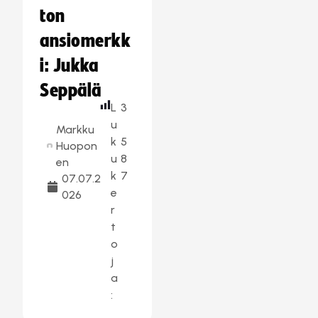
ton
ansiomerkk
i: Jukka
Seppälä
L
3
u
Markku
k
5
Huopon
u
8
en
k
7
07.07.2
e
026
r
t
o
j
a
: