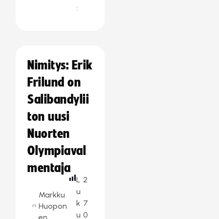
:
Nimitys: Erik
Frilund on
Salibandylii
ton uusi
Nuorten
Olympiaval
mentaja
L
2
u
Markku
k
7
Huopon
u
0
en