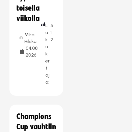
toisella
viikolla
L
5
u
1
Mika
k
2
Hilska
u
04.08.
k
2026
er
t
oj
a:
Champions
Cup vauhtiin