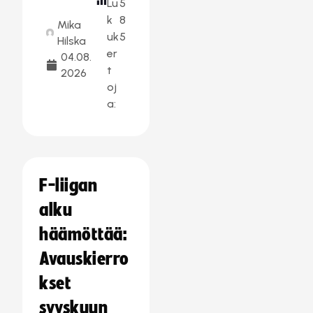
Lu
5
k
8
Mika
uk
5
Hilska
er
04.08.
t
2026
oj
a:
F-liigan
alku
häämöttää:
Avauskierro
kset
syyskuun