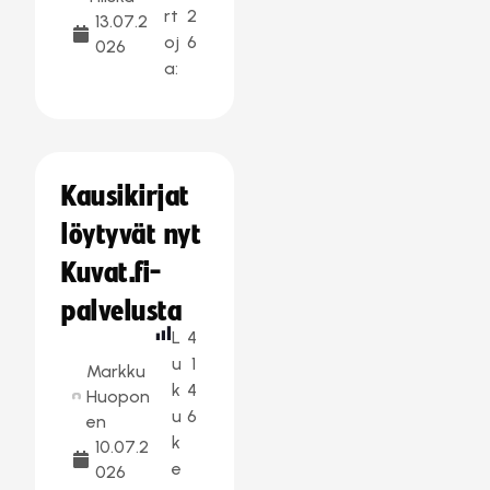
rt
2
13.07.2
oj
6
026
a:
Kausikirjat
löytyvät nyt
Kuvat.fi-
palvelusta
L
4
u
1
Markku
k
4
Huopon
u
6
en
k
10.07.2
e
026