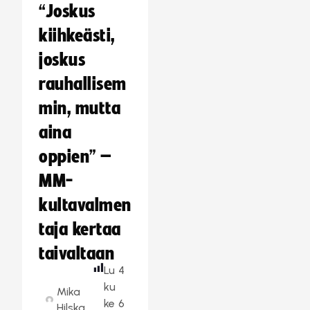
“Joskus
kiihkeästi,
joskus
rauhallisem
min, mutta
aina
oppien” –
MM-
kultavalmen
taja kertaa
taivaltaan
Lu
4
ku
Mika
ke
6
Hilska