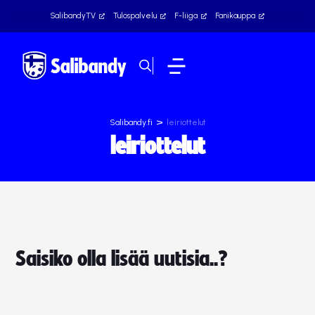
SalibandyTV
Tulospalvelu
F-liiga
Fanikauppa
>
Salibandy.fi
leiriottelut
leiriottelut
Saisiko olla lisää uutisia..?