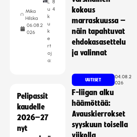
L
8
kokous
u
4
Mika
k
Hilska
marraskuussa –
u
06.08.2
näin tapahtuvat
k
026
e
ehdokasasettelu
rt
ja valinnat
oj
a:
04.08.2
UUTISET
026
F-liigan alku
Pelipassit
häämöttää:
kaudelle
Avauskierrokset
2026–27
syyskuun toisella
nyt
viikolla