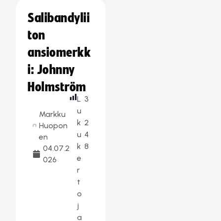
Salibandylii
ton
ansiomerkk
i: Johnny
Holmström
L
3
u
Markku
k
2
Huopon
u
4
en
k
8
04.07.2
e
026
r
t
o
j
a