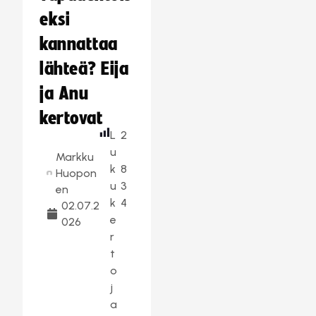
eksi
kannattaa
lähteä? Eija
ja Anu
kertovat
L
2
u
Markku
k
8
Huopon
u
3
en
k
4
02.07.2
e
026
r
t
o
j
a