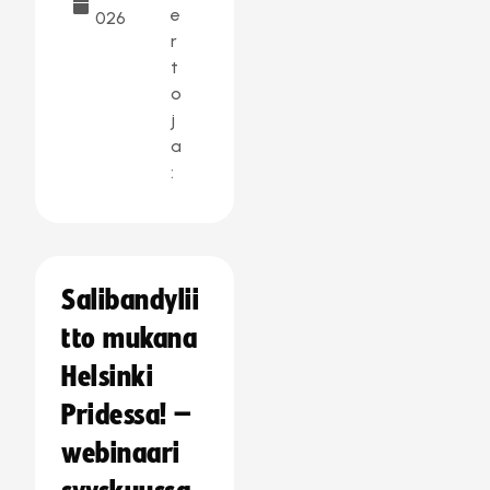
e
026
r
t
o
j
a
:
Salibandylii
tto mukana
Helsinki
Pridessa! –
webinaari