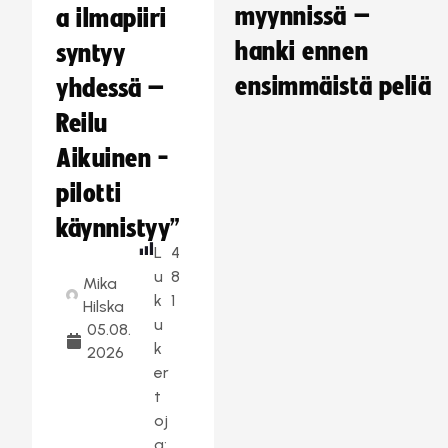
myynnissä –
a ilmapiiri
hanki ennen
syntyy
ensimmäistä peliä
yhdessä –
Reilu
Aikuinen -
pilotti
käynnistyy”
L
4
u
8
Mika
k
1
Hilska
u
05.08.
k
2026
er
t
oj
a: