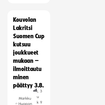
Kouvolan
Lakritsi
Suomen Cup
kutsuu
joukkueet
mukaan –
ilmoittautu
minen
päättyy 3.8.
L
3
u
Markku
k
9
Huopon