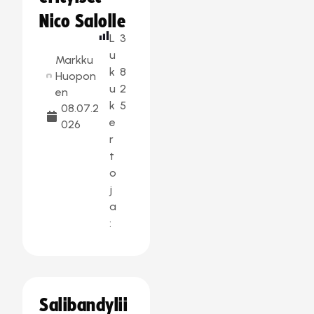
Nico Salolle
L
3
u
Markku
k
8
Huopon
u
2
en
k
5
08.07.2
e
026
r
t
o
j
a
:
Salibandylii