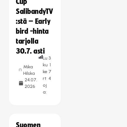
Cup
SalibandyTV
:stä – Early
bird -hinta
tarjolla
30.7. asti
Lu
3
ku
1
Mika
ke
7
Hilska
rt
4
24.07.
oj
2026
a:
Suomen