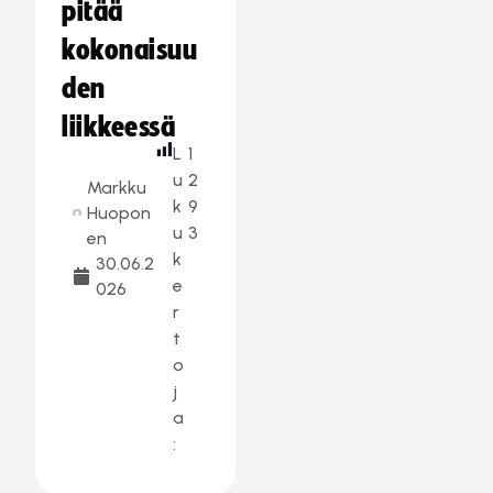
pitää
kokonaisuu
den
liikkeessä
L
1
u
2
Markku
k
9
Huopon
u
3
en
k
30.06.2
e
026
r
t
o
j
a
: