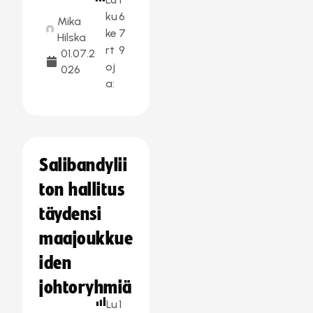
ku
6
Mika
ke
7
Hilska
rt
9
01.07.2
oj
026
a:
Salibandylii
ton hallitus
täydensi
maajoukkue
iden
johtoryhmiä
Lu
1