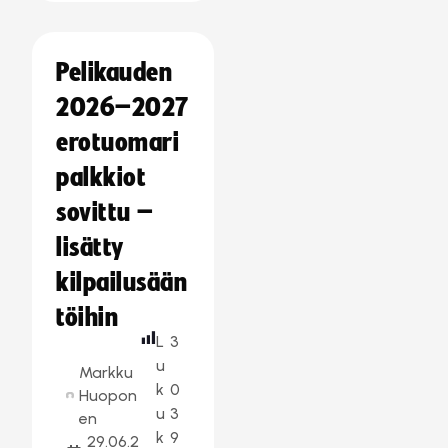
Pelikauden
2026–2027
erotuomari
palkkiot
sovittu –
lisätty
kilpailusään
töihin
L
3
u
Markku
k
0
Huopon
u
3
en
k
9
29.06.2