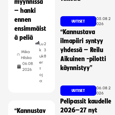
myynnissä
– hanki
ennen
05.08.2
UUTISET
026
ensimmäist
“Kannustava
ä peliä
ilmapiiri syntyy
Lu
2
yhdessä – Reilu
k
3
Mika
uk
8
Hilska
Aikuinen -pilotti
er
06.08.
käynnistyy”
t
2026
oj
a:
06.08.2
UUTISET
026
Pelipassit kaudelle
2026–27 nyt
“Kannustav