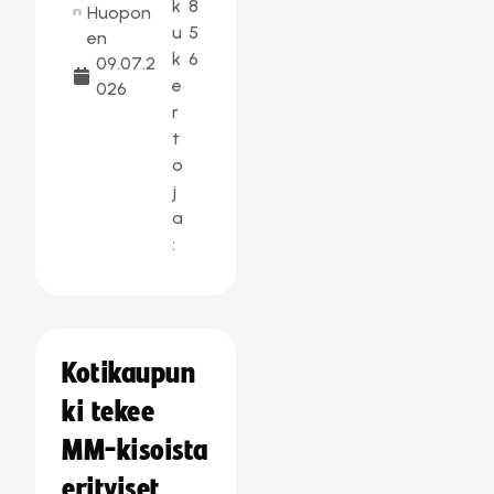
k
8
Huopon
u
5
en
k
6
09.07.2
e
026
r
t
o
j
a
:
Kotikaupun
ki tekee
MM-kisoista
erityiset