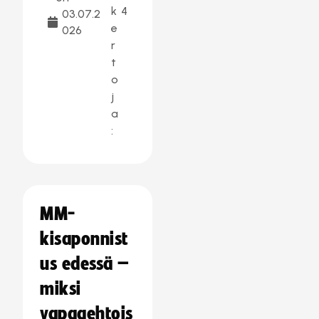
k
4
03.07.2
e
026
r
t
o
j
a
:
MM-
kisaponnist
us edessä –
miksi
vapaaehtois