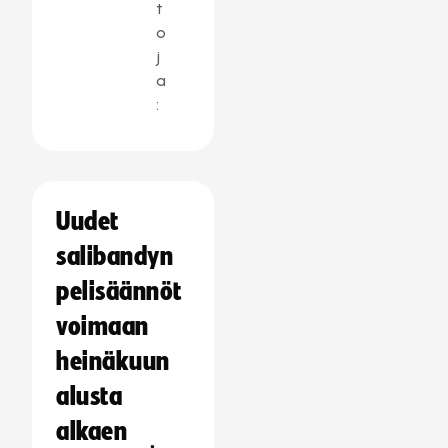
t
o
j
a
:
Uudet
salibandyn
pelisäännöt
voimaan
heinäkuun
alusta
alkaen