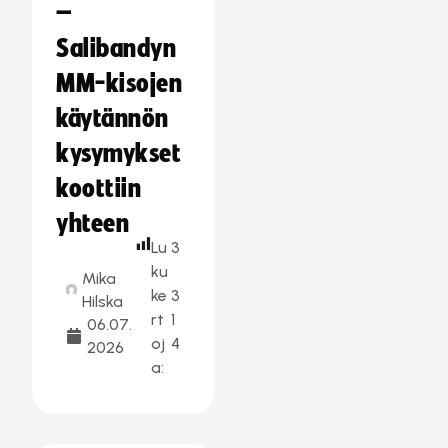
–
Salibandyn
MM-kisojen
käytännön
kysymykset
koottiin
yhteen
Lu
3
ku
Mika
ke
3
Hilska
rt
1
06.07.
oj
4
2026
a: