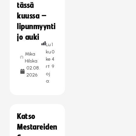
tässä
kuussa –
lipunmyynti
jo auki
Lu
1
ku
0
Mika
ke
4
Hilska
rt
9
02.08.
oj
2026
a:
Katso
Mestareiden