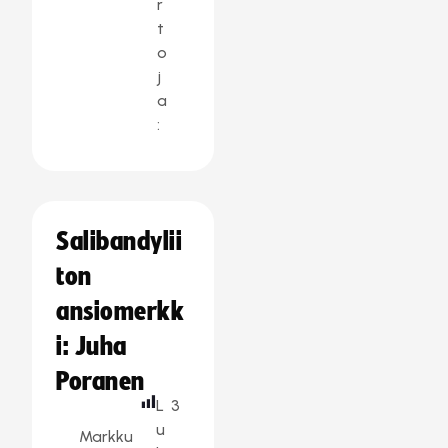
r
t
o
j
a
:
Salibandylii
ton
ansiomerkk
i: Juha
Poranen
L
3
u
Markku