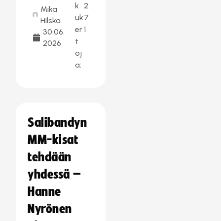
k
2
Mika
uk
7
Hilska
er
1
30.06.
t
2026
oj
a:
Salibandyn
MM-kisat
tehdään
yhdessä –
Hanne
Nyrönen