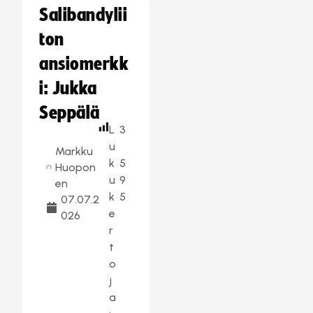
Salibandylii
ton
ansiomerkk
i: Jukka
Seppälä
L
3
u
Markku
k
5
Huopon
u
9
en
k
5
07.07.2
e
026
r
t
o
j
a