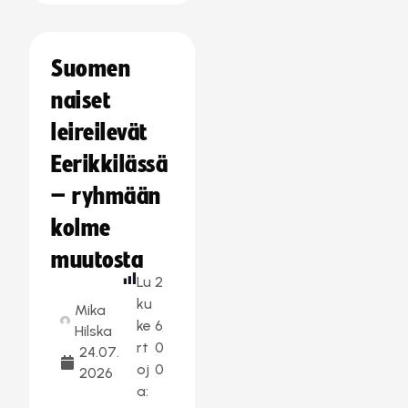
Suomen
naiset
leireilevät
Eerikkilässä
– ryhmään
kolme
muutosta
Lu
2
ku
Mika
ke
6
Hilska
rt
0
24.07.
oj
0
2026
a: