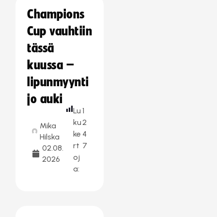
Champions
Cup vauhtiin
tässä
kuussa –
lipunmyynti
jo auki
Lu
1
ku
2
Mika
ke
4
Hilska
rt
7
02.08.
oj
2026
a: