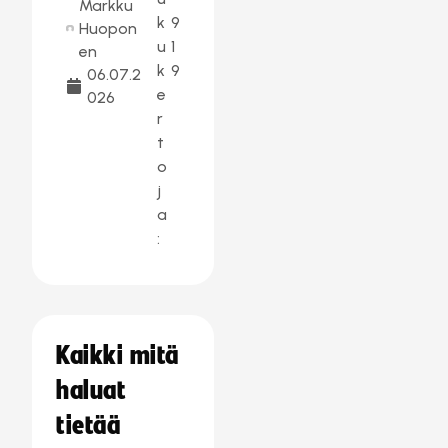
Markku
k
9
Huopon
u
1
en
k
9
06.07.2
e
026
r
t
o
j
a
:
Kaikki mitä
haluat
tietää