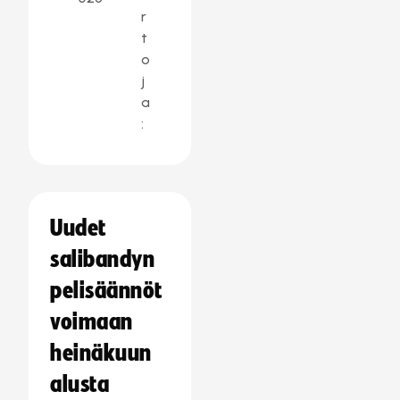
r
t
o
j
a
:
Uudet
salibandyn
pelisäännöt
voimaan
heinäkuun
alusta