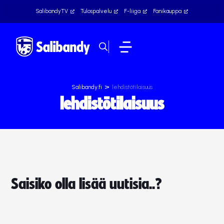
SalibandyTV
Tulospalvelu
F-liiga
Fanikauppa
>
Salibandy.fi
lehdistötilaisuus
lehdistötilaisuus
Saisiko olla lisää uutisia..?