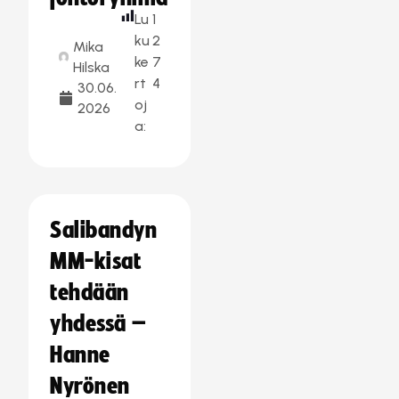
Lu
1
ku
2
Mika
ke
7
Hilska
rt
4
30.06.
oj
2026
a:
Salibandyn
MM-kisat
tehdään
yhdessä –
Hanne
Nyrönen