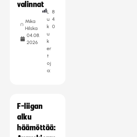
valinnat
L
8
u
4
Mika
k
0
Hilska
u
04.08.
k
2026
er
t
oj
a:
F-liigan
alku
häämöttää: