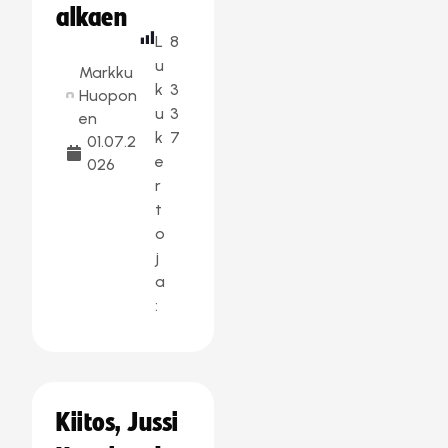
alkaen
L
8
u
Markku
k
3
Huopon
u
3
en
k
7
01.07.2
e
026
r
t
o
j
a
:
Kiitos, Jussi