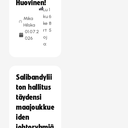
Huovinen!
Lu
1
ku
6
Mika
ke
8
Hilska
rt
5
01.07.2
oj
026
a:
Salibandylii
ton hallitus
täydensi
maajoukkue
iden
johtoryhmiä