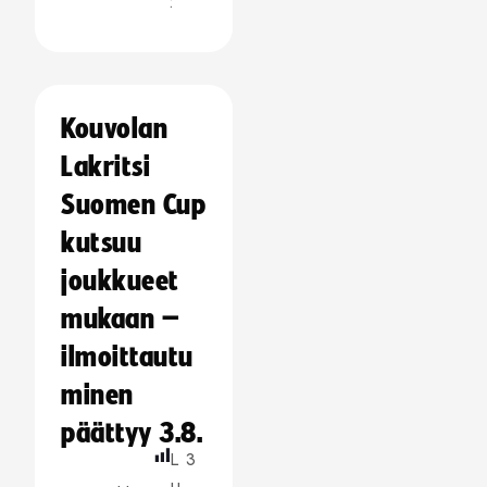
:
Kouvolan
Lakritsi
Suomen Cup
kutsuu
joukkueet
mukaan –
ilmoittautu
minen
päättyy 3.8.
L
3
u