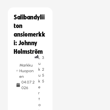
Salibandylii
ton
ansiomerkk
i: Johnny
Holmström
L
3
u
Markku
k
2
Huopon
u
5
en
k
5
04.07.2
e
026
r
t
o