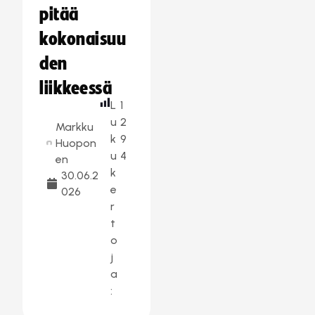
pitää
kokonaisuu
den
liikkeessä
L
1
u
2
Markku
k
9
Huopon
u
4
en
k
30.06.2
e
026
r
t
o
j
a
: