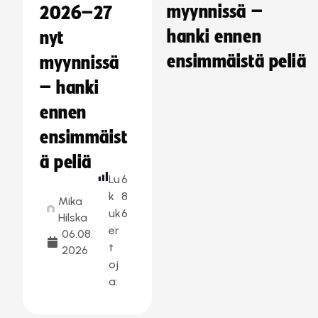
myynnissä –
2026–27
hanki ennen
nyt
ensimmäistä peliä
myynnissä
– hanki
ennen
ensimmäist
ä peliä
Lu
6
k
8
Mika
uk
6
Hilska
er
06.08.
t
2026
oj
a: