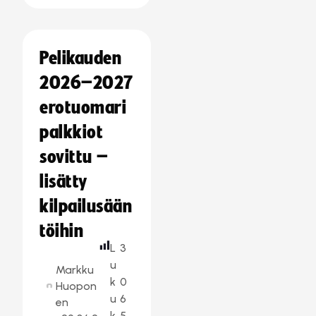
Pelikauden
2026–2027
erotuomari
palkkiot
sovittu –
lisätty
kilpailusään
töihin
L
3
u
Markku
k
0
Huopon
u
6
en
k
5