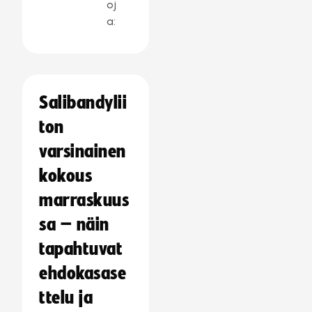
oj
a:
Salibandylii
ton
varsinainen
kokous
marraskuus
sa – näin
tapahtuvat
ehdokasase
ttelu ja