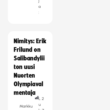
j
a
:
Nimitys: Erik
Frilund on
Salibandylii
ton uusi
Nuorten
Olympiaval
mentaja
L
2
u
Markku