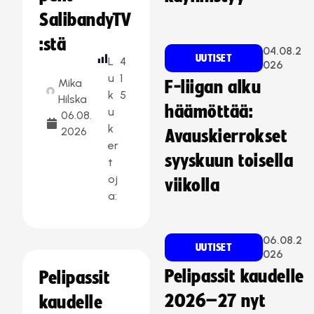
SalibandyTV
:stä
04.08.2
UUTISET
L
4
026
u
1
Mika
F-liigan alku
k
5
Hilska
häämöttää:
u
06.08.
k
2026
Avauskierrokset
er
syyskuun toisella
t
oj
viikolla
a:
06.08.2
UUTISET
026
Pelipassit kaudelle
Pelipassit
2026–27 nyt
kaudelle