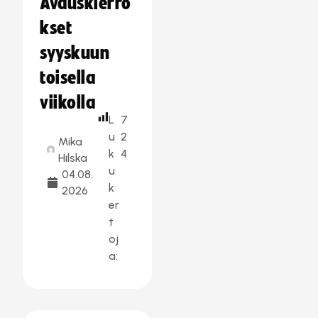
Avauskierro
kset
syyskuun
toisella
viikolla
L
7
u
2
Mika
k
4
Hilska
u
04.08.
k
2026
er
t
oj
a: