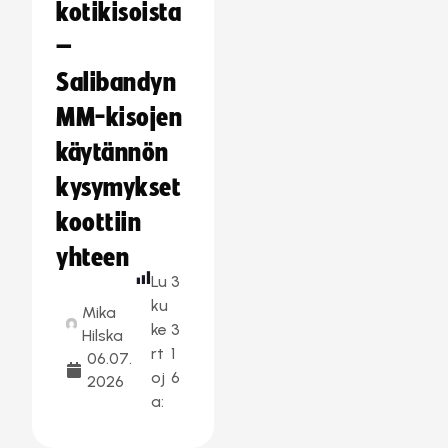
kotikisoista
–
Salibandyn
MM-kisojen
käytännön
kysymykset
koottiin
yhteen
Lu
3
ku
Mika
ke
3
Hilska
rt
1
06.07.
oj
6
2026
a: