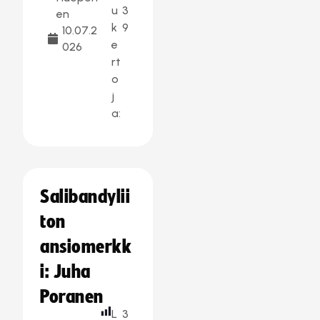
u
3
en
k
9
10.07.2
e
026
rt
o
j
a:
Salibandylii
ton
ansiomerkk
i: Juha
Poranen
L
3