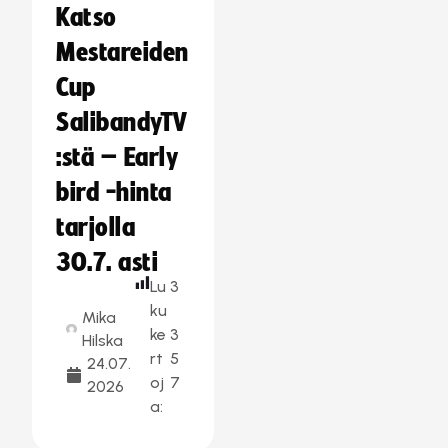
Katso
Mestareiden
Cup
SalibandyTV
:stä – Early
bird -hinta
tarjolla
30.7. asti
Lu
3
ku
Mika
ke
3
Hilska
rt
5
24.07.
oj
7
2026
a: