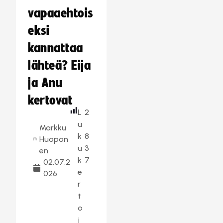
vapaaehtois
eksi
kannattaa
lähteä? Eija
ja Anu
kertovat
L
2
u
Markku
k
8
Huopon
u
3
en
k
7
02.07.2
e
026
r
t
o
j