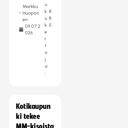
u
Markku
k
8
Huopon
u
8
en
k
5
09.07.2
e
026
r
t
o
j
a
:
Kotikaupun
ki tekee
MM-kisoista