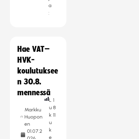
a
:
Hae VAT–
HVK-
koulutuksee
n 30.8.
mennessä
L
1
u
8
Markku
k
11
Huopon
u
en
k
01.07.2
e
026