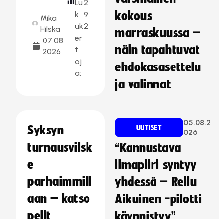
Lu
2
kokous
k
9
Mika
uk
2
Hilska
marraskuussa –
er
07.08.
näin tapahtuvat
t
2026
oj
ehdokasasettelu
a:
ja valinnat
05.08.2
Syksyn
UUTISET
026
turnausvilsk
“Kannustava
e
ilmapiiri syntyy
parhaimmill
yhdessä – Reilu
aan – katso
Aikuinen -pilotti
pelit
käynnistyy”