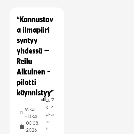
“Kannustav
a ilmapiiri
syntyy
yhdessä –
Reilu
Aikuinen -
pilotti
käynnistyy”
Lu
7
k
4
Mika
uk
5
Hilska
er
05.08.
t
2026