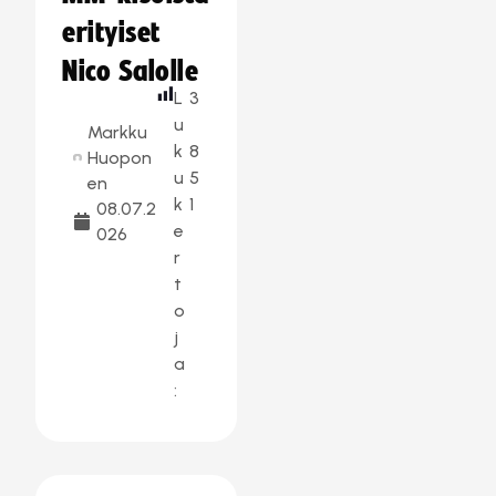
erityiset
Nico Salolle
L
3
u
Markku
k
8
Huopon
u
5
en
k
1
08.07.2
e
026
r
t
o
j
a
: