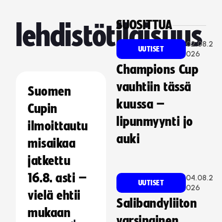
SUOSITTUA
lehdistötilaisuus
02.08.2
UUTISET
026
Champions Cup
vauhtiin tässä
Suomen
kuussa –
Cupin
lipunmyynti jo
ilmoittautu
auki
misaikaa
jatkettu
16.8. asti –
04.08.2
UUTISET
026
vielä ehtii
Salibandyliiton
mukaan
varsinainen