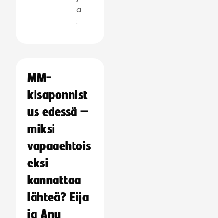
a
:
MM-
kisaponnist
us edessä –
miksi
vapaaehtois
eksi
kannattaa
lähteä? Eija
ja Anu