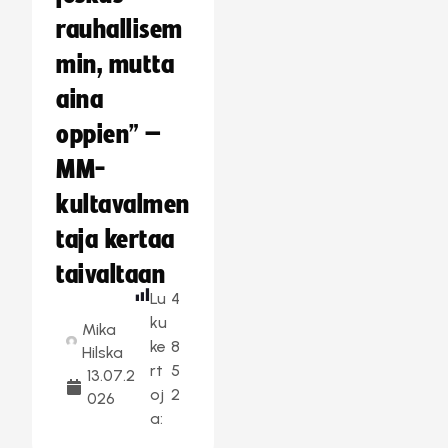
rauhallisem
min, mutta
aina
oppien” –
MM-
kultavalmen
taja kertaa
taivaltaan
Lu
4
ku
Mika
ke
8
Hilska
rt
5
13.07.2
oj
2
026
a: