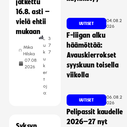
jatkettu
16.8. asti –
vielä ehtii
04.08.2
UUTISET
026
mukaan
F-liigan alku
L
3
häämöttää:
u
7
Mika
k
7
Hilska
Avauskierrokset
u
07.08.
syyskuun toisella
k
2026
er
viikolla
t
oj
a:
06.08.2
UUTISET
026
Pelipassit kaudelle
2026–27 nyt
Syksyn