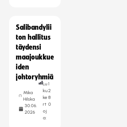
Salibandylii
ton hallitus
täydensi
maajoukkue
iden
johtoryhmiä
Lu
1
ku
2
Mika
ke
8
Hilska
rt
0
30.06.
oj
2026
a: