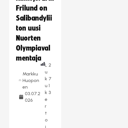
Frilund on
Salibandylii
ton uusi
Nuorten
Olympiaval
mentaja
L
2
u
Markku
k
7
Huopon
u
1
en
k
3
03.07.2
e
026
r
t
o
j