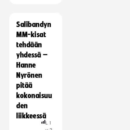
Salibandyn
MM-kisat
tehdään
yhdessä –
Hanne
Nyrönen
pitää
kokonaisuu
den
liikkeessä
L
1
u
2