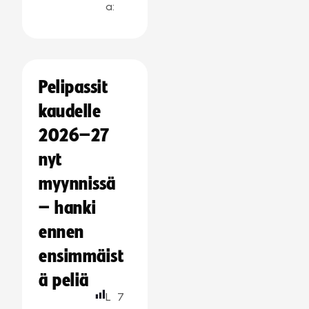
a:
Pelipassit
kaudelle
2026–27
nyt
myynnissä
– hanki
ennen
ensimmäist
ä peliä
L
7