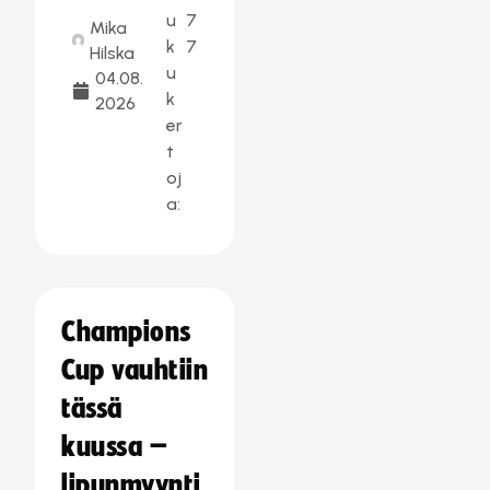
u
7
Mika
k
7
Hilska
u
04.08.
k
2026
er
t
oj
a:
Champions
Cup vauhtiin
tässä
kuussa –
lipunmyynti