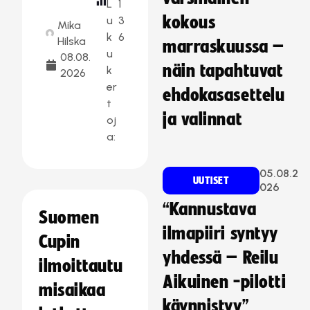
L
1
kokous
u
3
Mika
k
6
Hilska
marraskuussa –
u
08.08.
näin tapahtuvat
k
2026
er
ehdokasasettelu
t
ja valinnat
oj
a:
05.08.2
UUTISET
026
“Kannustava
Suomen
ilmapiiri syntyy
Cupin
yhdessä – Reilu
ilmoittautu
Aikuinen -pilotti
misaikaa
käynnistyy”