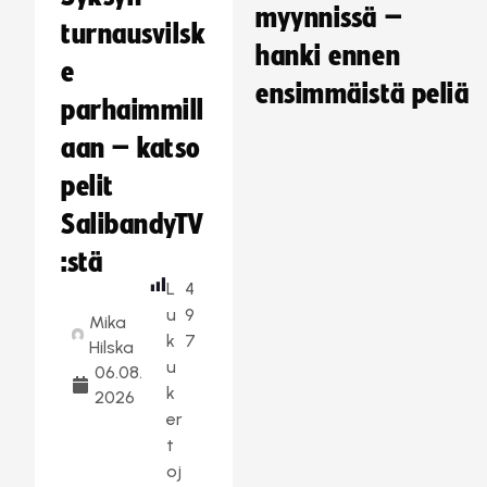
myynnissä –
turnausvilsk
hanki ennen
e
ensimmäistä peliä
parhaimmill
aan – katso
pelit
SalibandyTV
:stä
L
4
u
9
Mika
k
7
Hilska
u
06.08.
k
2026
er
t
oj