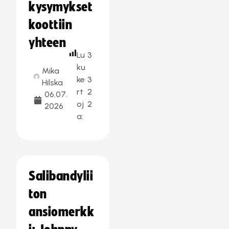
kysymykset
koottiin
yhteen
Lu
3
ku
Mika
ke
3
Hilska
rt
2
06.07.
oj
2
2026
a:
Salibandylii
ton
ansiomerkk