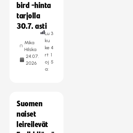
bird -hinta
tarjolla
30.7. asti
Lu
3
ku
Mika
ke
4
Hilska
rt
1
24.07.
oj
5
2026
a:
Suomen
naiset
leireilevät