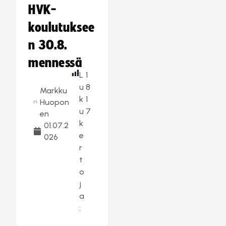
HVK-
koulutuksee
n 30.8.
mennessä
L
1
u
8
Markku
k
1
Huopon
u
7
en
k
01.07.2
e
026
r
t
o
j
a
: