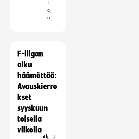
t
oj
a:
F-liigan
alku
häämöttää:
Avauskierro
kset
syyskuun
toisella
viikolla
L
7