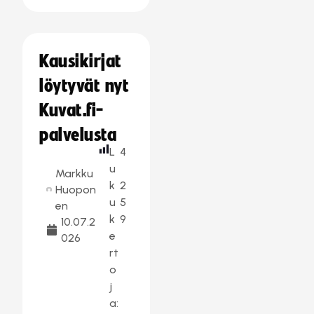
Kausikirjat
löytyvät nyt
Kuvat.fi-
palvelusta
L
4
u
Markku
k
2
Huopon
u
5
en
k
9
10.07.2
e
026
rt
o
j
a: