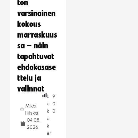
ton
varsinainen
kokous
marraskuus
sa – näin
tapahtuvat
ehdokasase
ttelu ja
valinnat
L
9
u
0
Mika
k
0
Hilska
u
04.08.
k
2026
er