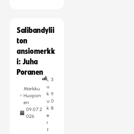
Salibandylii
ton
ansiomerkk
i: Juha
Poranen
L
3
u
Markku
k
9
Huopon
u
0
en
k
8
09.07.2
e
026
r
t