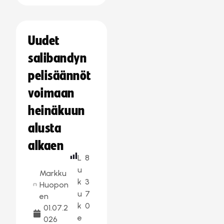
Uudet
salibandyn
pelisäännöt
voimaan
heinäkuun
alusta
alkaen
L
8
u
Markku
k
3
Huopon
u
7
en
k
0
01.07.2
e
026