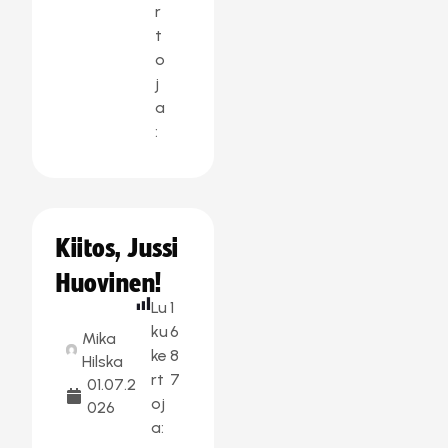
r
t
o
j
a
:
Kiitos, Jussi
Huovinen!
Lu
1
ku
6
Mika
ke
8
Hilska
rt
7
01.07.2
oj
026
a: