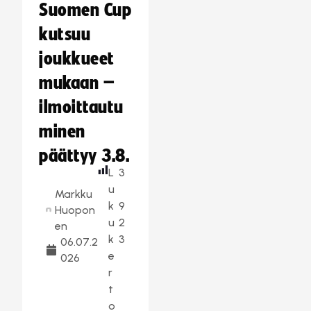
Suomen Cup
kutsuu
joukkueet
mukaan –
ilmoittautu
minen
päättyy 3.8.
L
3
u
Markku
k
9
Huopon
u
2
en
k
3
06.07.2
e
026
r
t
o