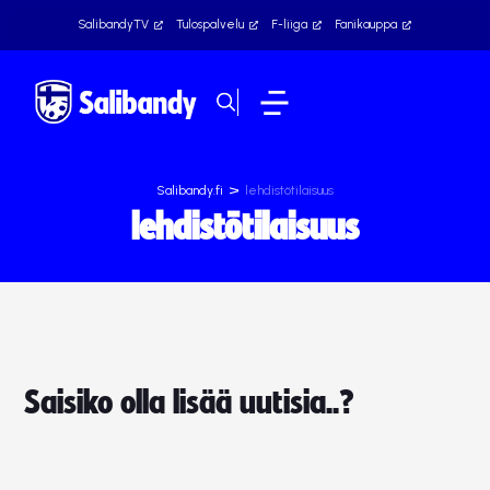
SalibandyTV
Tulospalvelu
F-liiga
Fanikauppa
>
Salibandy.fi
lehdistötilaisuus
lehdistötilaisuus
Saisiko olla lisää uutisia..?