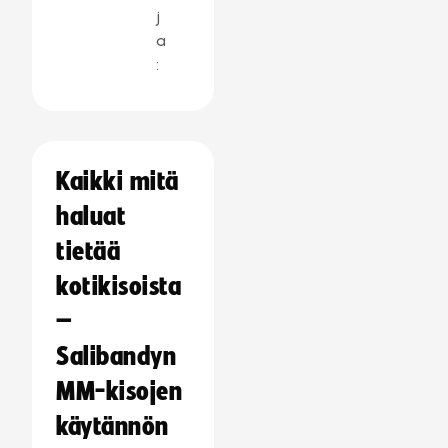
j
a
:
Kaikki mitä
haluat
tietää
kotikisoista
–
Salibandyn
MM-kisojen
käytännön