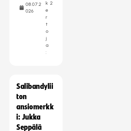
k
2
08.07.2
e
026
r
t
o
j
a
:
Salibandylii
ton
ansiomerkk
i: Jukka
Seppälä