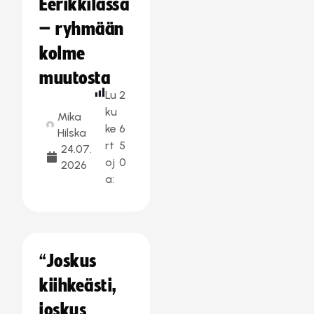
Eerikkilässä
– ryhmään
kolme
muutosta
Lu
2
ku
Mika
ke
6
Hilska
rt
5
24.07.
oj
0
2026
a:
“Joskus
kiihkeästi,
joskus