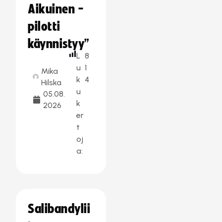
Aikuinen -
pilotti
käynnistyy”
L
8
u
1
Mika
k
4
Hilska
u
05.08.
k
2026
er
t
oj
a:
Salibandylii