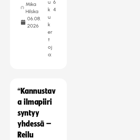
u
6
Mika
k
4
Hilska
u
06.08.
k
2026
er
t
oj
a:
“Kannustav
a ilmapiiri
syntyy
yhdessä –
Reilu