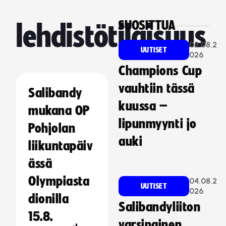
SUOSITTUA
lehdistötilaisuus
02.08.2
UUTISET
026
Champions Cup
vauhtiin tässä
Salibandy
kuussa –
mukana OP
lipunmyynti jo
Pohjolan
auki
liikuntapäiv
ässä
Olympiasta
04.08.2
UUTISET
026
dionilla
Salibandyliiton
15.8.
varsinainen