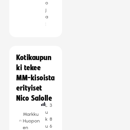
o
j
a
:
Kotikaupun
ki tekee
MM-kisoista
erityiset
Nico Salolle
L
3
u
Markku
k
8
Huopon
u
6
en