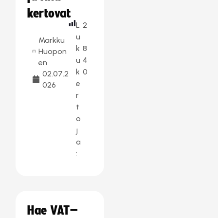
kertovat
L
2
u
Markku
k
8
Huopon
u
4
en
k
0
02.07.2
e
026
r
t
o
j
a
:
Hae VAT–