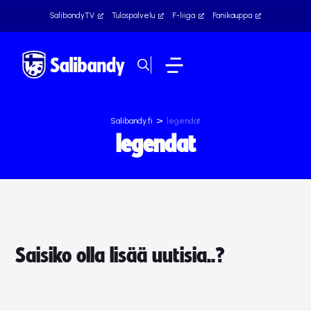
SalibandyTV
Tulospalvelu
F-liiga
Fanikauppa
>
Salibandy.fi
legendat
legendat
Saisiko olla lisää uutisia..?