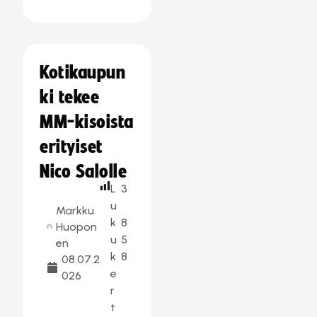
Kotikaupun
ki tekee
MM-kisoista
erityiset
Nico Salolle
L
3
u
Markku
k
8
Huopon
u
5
en
k
8
08.07.2
e
026
r
t