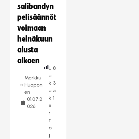
salibandyn
pelisäännöt
voimaan
heinäkuun
alusta
alkaen
L
8
u
Markku
k
3
Huopon
u
5
en
k
1
01.07.2
e
026
r
t
o
j