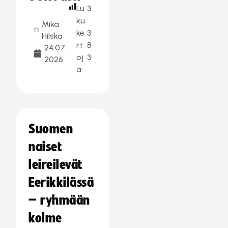
Lu
3
ku
Mika
ke
3
Hilska
rt
8
24.07.
oj
3
2026
a:
Suomen
naiset
leireilevät
Eerikkilässä
– ryhmään
kolme