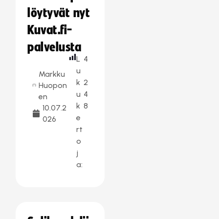
löytyvät nyt
Kuvat.fi-
palvelusta
L
4
u
Markku
k
2
Huopon
u
4
en
k
8
10.07.2
e
026
rt
o
j
a: