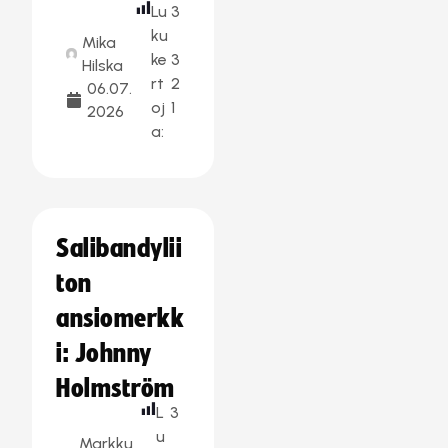
Lu
3
ku
Mika
ke
3
Hilska
rt
2
06.07.
oj
1
2026
a:
Salibandylii
ton
ansiomerkk
i: Johnny
Holmström
L
3
u
Markku