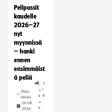
Pelipassit
kaudelle
2026–27
nyt
myynnissä
– hanki
ennen
ensimmäist
ä peliä
L
7
u
1
Mika
k
8
Hilska
u
06.08.
k
2026