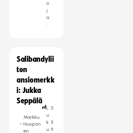
o
j
a
:
Salibandylii
ton
ansiomerkk
i: Jukka
Seppälä
L
3
u
Markku
k
5
Huopon
u
9
en