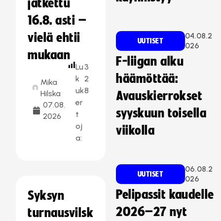
jatkettu
16.8. asti –
vielä ehtii
04.08.2
UUTISET
026
mukaan
F-liigan alku
Lu
3
häämöttää:
k
2
Mika
uk
8
Hilska
Avauskierrokset
er
07.08.
syyskuun toisella
t
2026
oj
viikolla
a:
06.08.2
UUTISET
026
Pelipassit kaudelle
Syksyn
2026–27 nyt
turnausvilsk