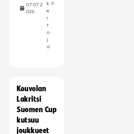
k
9
07.07.2
e
026
r
t
o
j
a
:
Kouvolan
Lakritsi
Suomen Cup
kutsuu
joukkueet