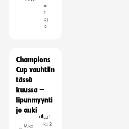
er
t
oj
a:
Champions
Cup vauhtiin
tässä
kuussa –
lipunmyynti
jo auki
Lu
1
ku
2
Mika