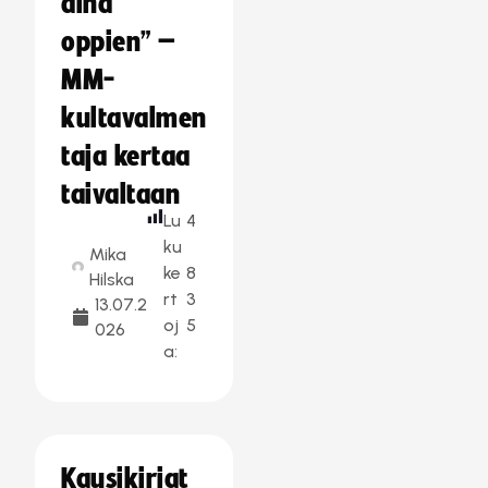
aina
oppien” –
MM-
kultavalmen
taja kertaa
taivaltaan
Lu
4
ku
Mika
ke
8
Hilska
rt
3
13.07.2
oj
5
026
a:
Kausikirjat