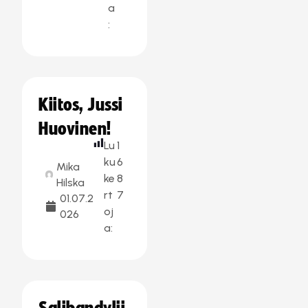
a
:
Kiitos, Jussi
Huovinen!
Lu
1
ku
6
Mika
ke
8
Hilska
rt
7
01.07.2
oj
026
a: