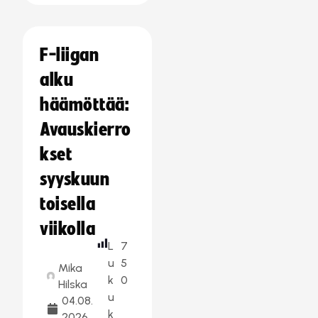
F-liigan
alku
häämöttää:
Avauskierro
kset
syyskuun
toisella
viikolla
L
7
u
5
Mika
k
0
Hilska
u
04.08.
k
2026