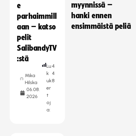
myynnissä –
e
hanki ennen
parhaimmill
ensimmäistä peliä
aan – katso
pelit
SalibandyTV
:stä
Lu
4
k
4
Mika
uk
8
Hilska
er
06.08.
t
2026
oj
a: