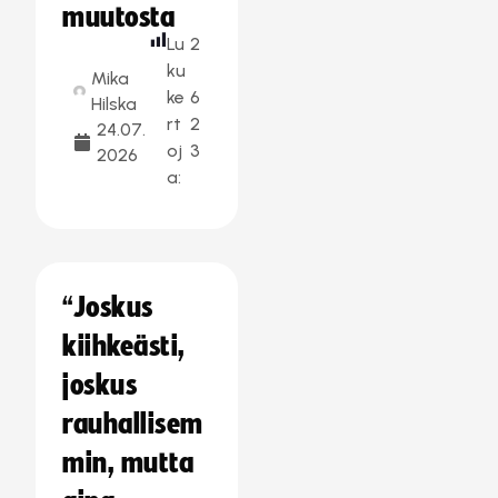
muutosta
Lu
2
ku
Mika
ke
6
Hilska
rt
2
24.07.
oj
3
2026
a:
“Joskus
kiihkeästi,
joskus
rauhallisem
min, mutta