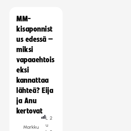
MM-
kisaponnist
us edessä –
miksi
vapaaehtois
eksi
kannattaa
lähteä? Eija
ja Anu
kertovat
L
2
u
Markku