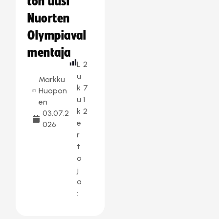
ton uusi
Nuorten
Olympiaval
mentaja
L
2
u
Markku
k
7
Huopon
u
1
en
k
2
03.07.2
e
026
r
t
o
j
a
: