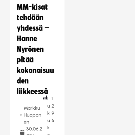
MM-kisat
tehdään
yhdessä –
Hanne
Nyrönen
pitää
kokonaisuu
den
liikkeessä
L
1
u
2
Markku
k
9
Huopon
u
6
en
k
30.06.2
e