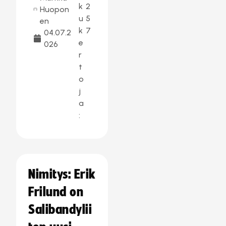
k
2
Huopon
u
5
en
k
7
04.07.2
e
026
r
t
o
j
a
:
Nimitys: Erik
Frilund on
Salibandylii