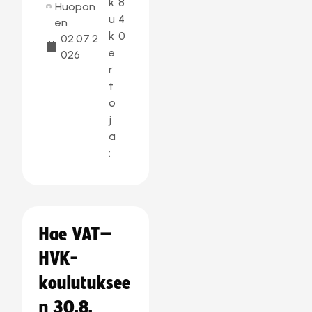
k
8
Huopon
u
4
en
k
0
02.07.2
e
026
r
t
o
j
a
:
Hae VAT–
HVK-
koulutuksee
n 30.8.