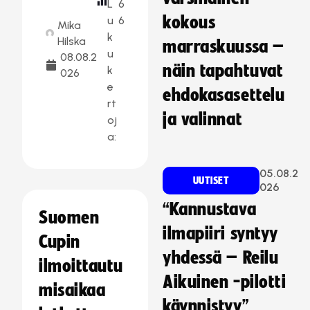
L
6
kokous
u
6
Mika
k
Hilska
marraskuussa –
u
08.08.2
näin tapahtuvat
k
026
e
ehdokasasettelu
rt
ja valinnat
oj
a:
05.08.2
UUTISET
026
“Kannustava
Suomen
ilmapiiri syntyy
Cupin
yhdessä – Reilu
ilmoittautu
Aikuinen -pilotti
misaikaa
käynnistyy”