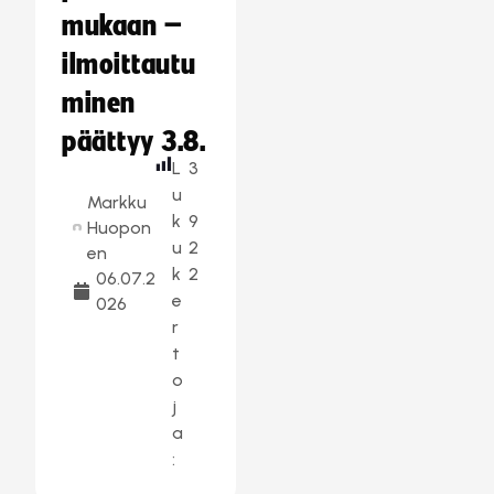
mukaan –
ilmoittautu
minen
päättyy 3.8.
L
3
u
Markku
k
9
Huopon
u
2
en
k
2
06.07.2
e
026
r
t
o
j
a
: