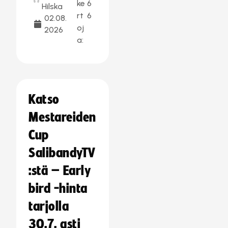
ke
6
Hilska
rt
6
02.08.
oj
2026
a:
Katso
Mestareiden
Cup
SalibandyTV
:stä – Early
bird -hinta
tarjolla
30.7. asti