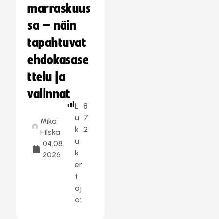
marraskuus
sa – näin
tapahtuvat
ehdokasase
ttelu ja
valinnat
L
8
u
7
Mika
k
2
Hilska
u
04.08.
k
2026
er
t
oj
a: