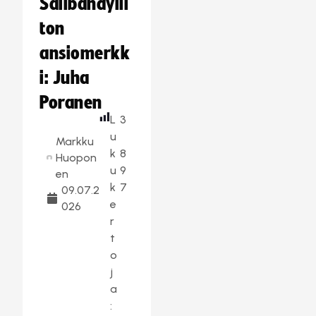
Salibandylii
ton
ansiomerkk
i: Juha
Poranen
L
3
u
Markku
k
8
Huopon
u
9
en
k
7
09.07.2
e
026
r
t
o
j
a
: