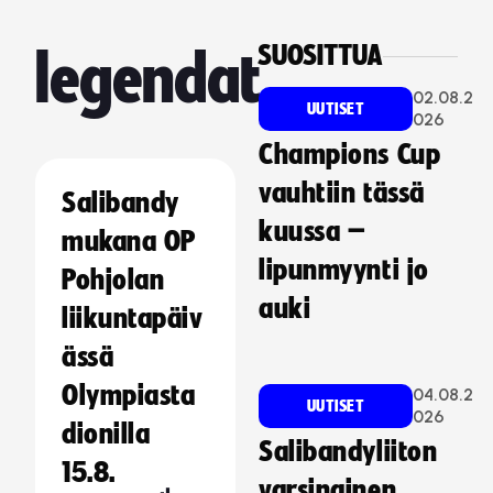
SUOSITTUA
legendat
02.08.2
UUTISET
026
Champions Cup
vauhtiin tässä
Salibandy
kuussa –
mukana OP
lipunmyynti jo
Pohjolan
auki
liikuntapäiv
ässä
Olympiasta
04.08.2
UUTISET
026
dionilla
Salibandyliiton
15.8.
varsinainen