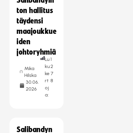
Salibandylii
ton hallitus
täydensi
maajoukkue
iden
johtoryhmiä
Lu
1
ku
2
Mika
ke
7
Hilska
rt
8
30.06.
oj
2026
a:
Salibandyn