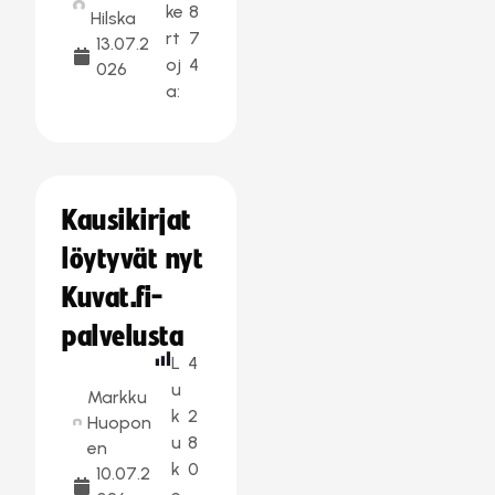
ke
8
Hilska
rt
7
13.07.2
oj
4
026
a:
Kausikirjat
löytyvät nyt
Kuvat.fi-
palvelusta
L
4
u
Markku
k
2
Huopon
u
8
en
k
0
10.07.2