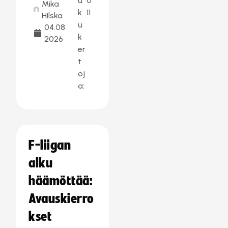
u
0
Mika
k
11
Hilska
u
04.08.
k
2026
er
t
oj
a:
F-liigan
alku
häämöttää:
Avauskierro
kset