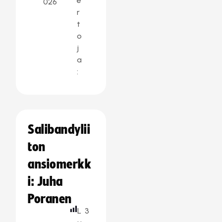
e
026
r
t
o
j
a
:
Salibandylii
ton
ansiomerkk
i: Juha
Poranen
L
3