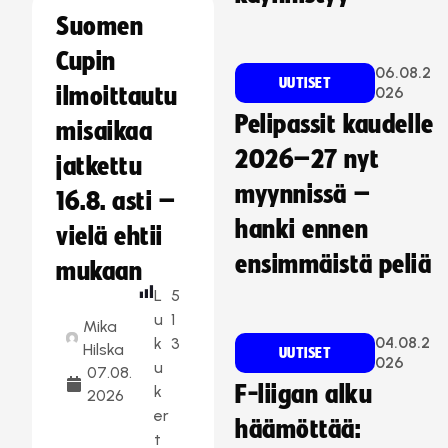
Suomen
Cupin
06.08.2
UUTISET
ilmoittautu
026
Pelipassit kaudelle
misaikaa
2026–27 nyt
jatkettu
myynnissä –
16.8. asti –
hanki ennen
vielä ehtii
ensimmäistä peliä
mukaan
L
5
u
1
Mika
04.08.2
k
3
Hilska
UUTISET
026
u
07.08.
F-liigan alku
k
2026
er
häämöttää:
t