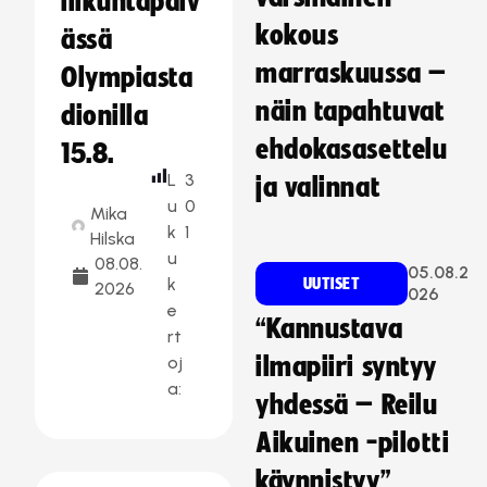
liikuntapäiv
kokous
ässä
marraskuussa –
Olympiasta
näin tapahtuvat
dionilla
ehdokasasettelu
15.8.
L
3
ja valinnat
u
0
Mika
k
1
Hilska
u
08.08.
05.08.2
k
UUTISET
2026
026
e
“Kannustava
rt
oj
ilmapiiri syntyy
a:
yhdessä – Reilu
Aikuinen -pilotti
käynnistyy”