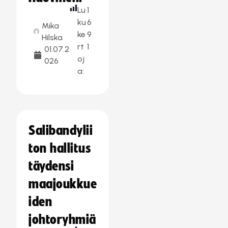
Lu
1
ku
6
Mika
ke
9
Hilska
rt
1
01.07.2
oj
026
a:
Salibandylii
ton hallitus
täydensi
maajoukkue
iden
johtoryhmiä