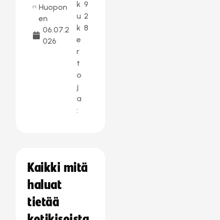
k
9
Huopon
u
2
en
k
8
06.07.2
e
026
r
t
o
j
a
:
Kaikki mitä
haluat
tietää
kotikisoista