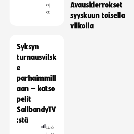
Avauskierrokset
oj
a:
syyskuun toisella
viikolla
Syksyn
turnausvilsk
e
parhaimmill
aan – katso
pelit
SalibandyTV
:stä
Lu
6