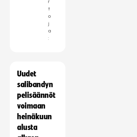
r
t
o
j
a
:
Uudet
salibandyn
pelisäännöt
voimaan
heinäkuun
alusta