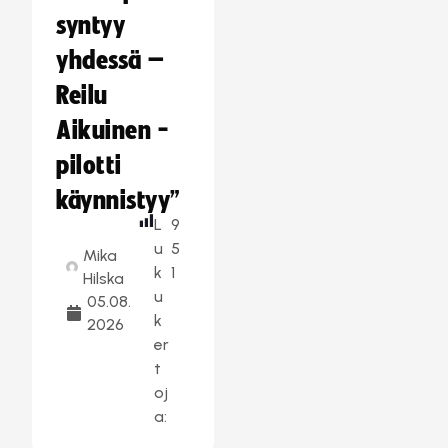
syntyy
yhdessä –
Reilu
Aikuinen -
pilotti
käynnistyy”
L
9
u
5
Mika
k
1
Hilska
u
05.08.
k
2026
er
t
oj
a: