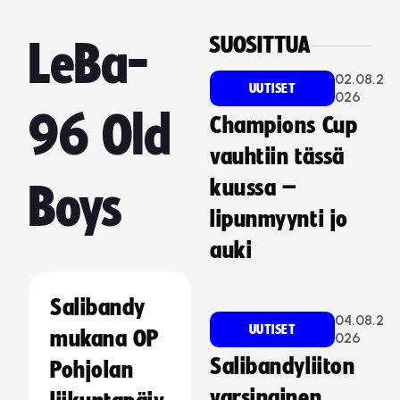
SUOSITTUA
LeBa-
02.08.2
UUTISET
026
96 Old
Champions Cup
vauhtiin tässä
kuussa –
Boys
lipunmyynti jo
auki
Salibandy
04.08.2
UUTISET
mukana OP
026
Salibandyliiton
Pohjolan
varsinainen