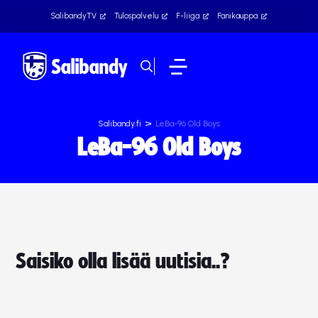
SalibandyTV
Tulospalvelu
F-liiga
Fanikauppa
>
Salibandy.fi
LeBa-96 Old Boys
LeBa-96 Old Boys
Saisiko olla lisää uutisia..?