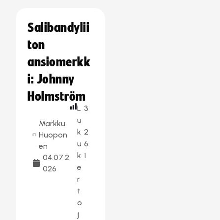
Salibandylii
ton
ansiomerkk
i: Johnny
Holmström
L
3
u
Markku
k
2
Huopon
u
6
en
k
1
04.07.2
e
026
r
t
o
j