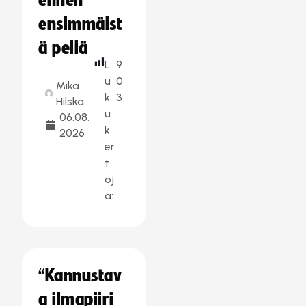
ennen
ensimmäist
ä peliä
L
9
u
0
Mika
k
3
Hilska
u
06.08.
k
2026
er
t
oj
a:
“Kannustav
a ilmapiiri