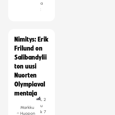
a
:
Nimitys: Erik
Frilund on
Salibandylii
ton uusi
Nuorten
Olympiaval
mentaja
L
2
u
Markku
k
7
Huopon