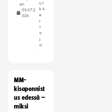
u
1
en
k
6
03.07.2
e
026
r
t
o
j
a
:
MM-
kisaponnist
us edessä –
miksi