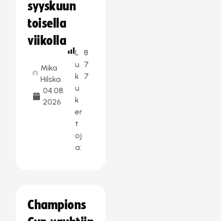
syyskuun
toisella
viikolla
L
8
u
7
Mika
k
7
Hilska
u
04.08.
k
2026
er
t
oj
a:
Champions