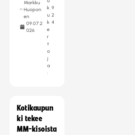
u
Markku
k
9
Huopon
u
2
en
k
4
09.07.2
e
026
r
t
o
j
a
:
Kotikaupun
ki tekee
MM-kisoista