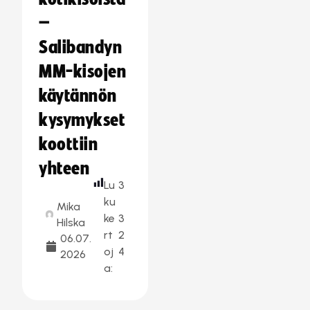
–
Salibandyn
MM-kisojen
käytännön
kysymykset
koottiin
yhteen
Lu
3
ku
Mika
ke
3
Hilska
rt
2
06.07.
oj
4
2026
a: