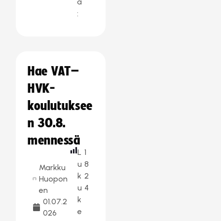
a
:
Hae VAT–
HVK-
koulutuksee
n 30.8.
mennessä
L
1
u
8
Markku
k
2
Huopon
u
4
en
k
01.07.2
e
026