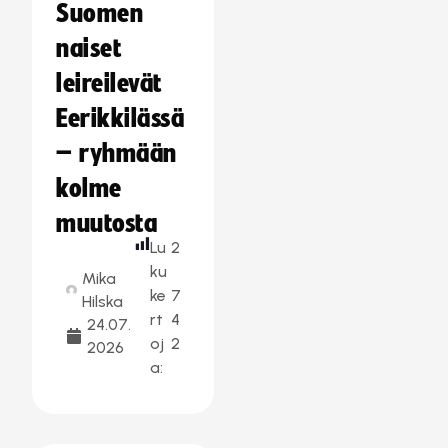
Suomen
naiset
leireilevät
Eerikkilässä
– ryhmään
kolme
muutosta
Lu
2
ku
Mika
ke
7
Hilska
rt
4
24.07.
oj
2
2026
a: