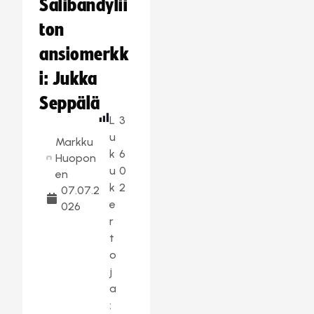
Salibandylii
ton
ansiomerkk
i: Jukka
Seppälä
L
3
u
Markku
k
6
Huopon
u
0
en
k
2
07.07.2
e
026
r
t
o
j
a
: