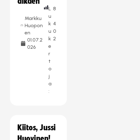
alkaen
L
8
u
Markku
k
4
Huopon
u
0
en
k
2
01.07.2
e
026
r
t
o
j
a
:
Kiitos, Jussi
Huovinen!