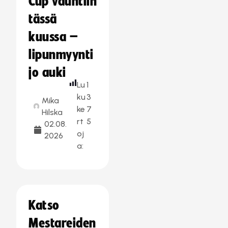
Cup vauhtiin
tässä
kuussa –
lipunmyynti
jo auki
Lu
1
ku
3
Mika
ke
7
Hilska
rt
5
02.08.
oj
2026
a:
Katso
Mestareiden