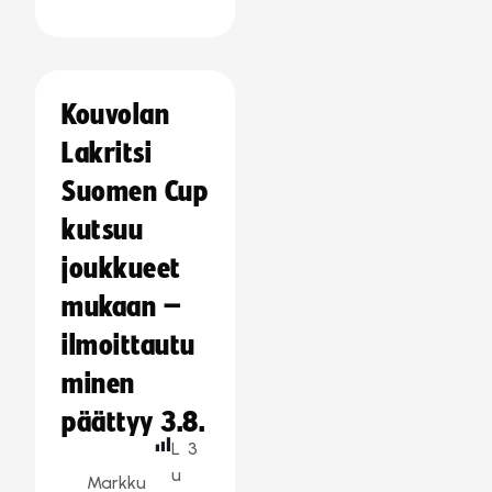
Kouvolan
Lakritsi
Suomen Cup
kutsuu
joukkueet
mukaan –
ilmoittautu
minen
päättyy 3.8.
L
3
u
Markku