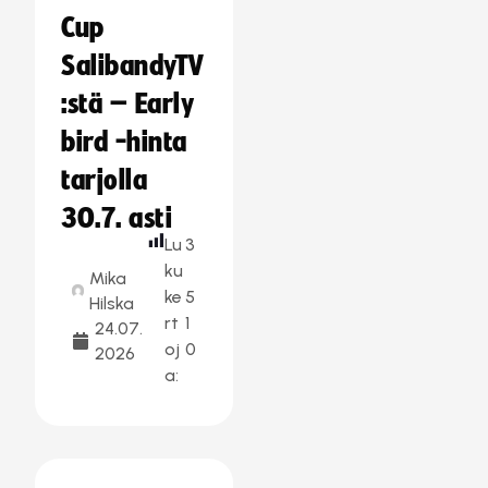
Cup
SalibandyTV
:stä – Early
bird -hinta
tarjolla
30.7. asti
Lu
3
ku
Mika
ke
5
Hilska
rt
1
24.07.
oj
0
2026
a: