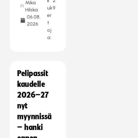
k
2
Mika
uk
9
Hilska
er
06.08.
t
2026
oj
a:
Pelipassit
kaudelle
2026–27
nyt
myynnissä
– hanki