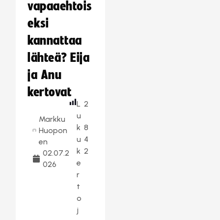
vapaaehtois
eksi
kannattaa
lähteä? Eija
ja Anu
kertovat
L
2
u
Markku
k
8
Huopon
u
4
en
k
2
02.07.2
e
026
r
t
o
j