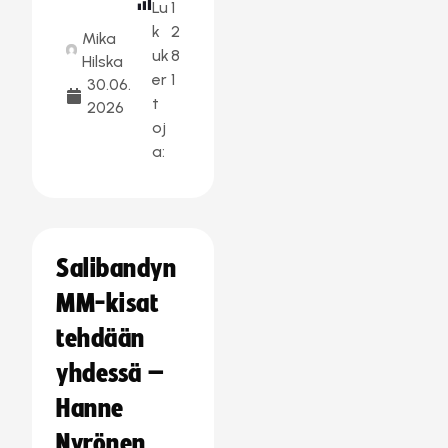
Lu
1
k
2
Mika
uk
8
Hilska
er
1
30.06.
t
2026
oj
a:
Salibandyn
MM-kisat
tehdään
yhdessä –
Hanne
Nyrönen