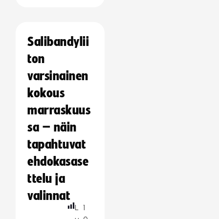
Salibandylii
ton
varsinainen
kokous
marraskuus
sa – näin
tapahtuvat
ehdokasase
ttelu ja
valinnat
L
1