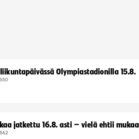
iikuntapäivässä Olympiastadionilla 15.8.
350
a jatkettu 16.8. asti – vielä ehtii muka
562