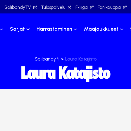
SalibandyTV
Tulospalvelu
F-liiga
Fanikauppa
Sarjat
Harrastaminen
Maajoukkueet
Salibandy.fi
>
Laura Katajisto
Laura Katajisto