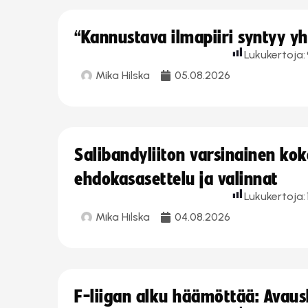
“Kannustava ilmapiiri syntyy yh
Lukukertoja:
Mika Hilska
05.08.2026
Salibandyliiton varsinainen ko
ehdokasasettelu ja valinnat
Lukukertoja:
Mika Hilska
04.08.2026
F-liigan alku häämöttää: Avausk