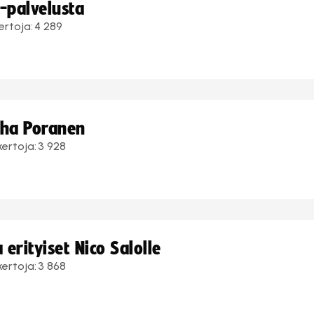
i-palvelusta
ertoja:
4 289
uha Poranen
kertoja:
3 928
erityiset Nico Salolle
kertoja:
3 868