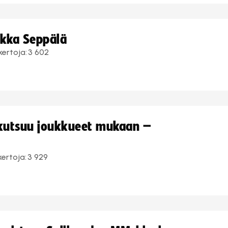
ukka Seppälä
kertoja:
3 602
 kutsuu joukkueet mukaan –
kertoja:
3 929