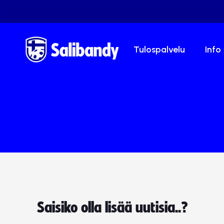
Tulospalvelu
Info
Saisiko olla lisää uutisia..?