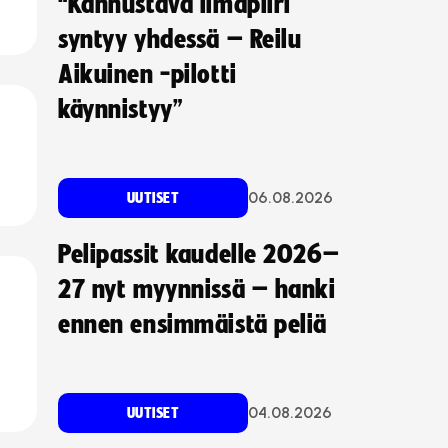
“Kannustava ilmapiiri
syntyy yhdessä – Reilu
Aikuinen -pilotti
käynnistyy”
06.08.2026
UUTISET
Pelipassit kaudelle 2026–
27 nyt myynnissä – hanki
ennen ensimmäistä peliä
04.08.2026
UUTISET