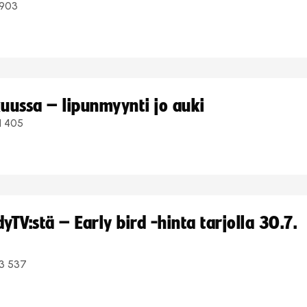
903
uussa – lipunmyynti jo auki
1 405
TV:stä – Early bird -hinta tarjolla 30.7.
3 537