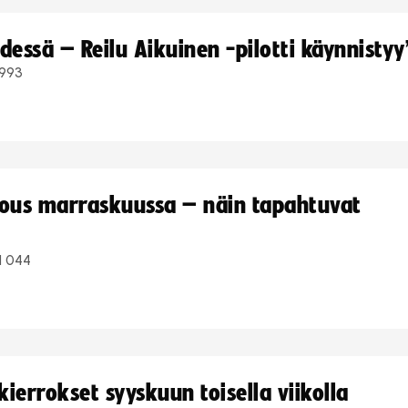
dessä – Reilu Aikuinen -pilotti käynnistyy
993
kous marraskuussa – näin tapahtuvat
1 044
ierrokset syyskuun toisella viikolla