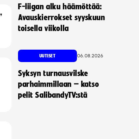
F-liigan alku häämöttää:
”
Avauskierrokset syyskuun
toisella viikolla
06.08.2026
UUTISET
Syksyn turnausvilske
parhaimmillaan – katso
pelit SalibandyTV:stä