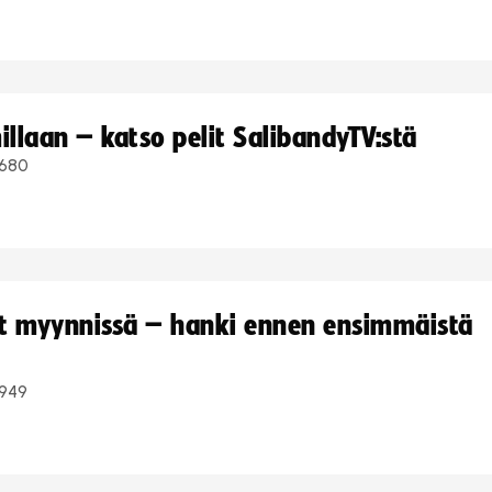
llaan – katso pelit SalibandyTV:stä
680
yt myynnissä – hanki ennen ensimmäistä
949