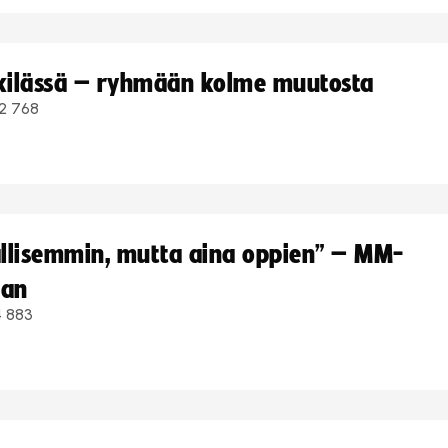
kkilässä – ryhmään kolme muutosta
2 768
hallisemmin, mutta aina oppien” – MM-
aan
4 883