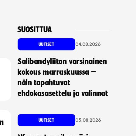
SUOSITTUA
04.08.2026
UUTISET
Salibandyliiton varsinainen
kokous marraskuussa –
näin tapahtuvat
ehdokasasettelu ja valinnat
05.08.2026
UUTISET
an