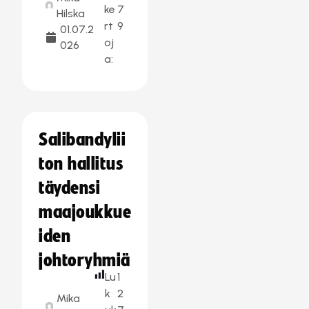
ke
7
Hilska
rt
9
01.07.2
oj
026
a:
Salibandylii
ton hallitus
täydensi
maajoukkue
iden
johtoryhmiä
Lu
1
k
2
Mika