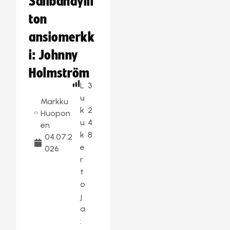
Salibandylii
ton
ansiomerkk
i: Johnny
Holmström
L
3
u
Markku
k
2
Huopon
u
4
en
k
8
04.07.2
e
026
r
t
o
j
a
: