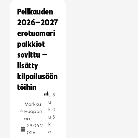
Pelikauden
2026–2027
erotuomari
palkkiot
sovittu –
lisätty
kilpailusään
töihin
L
3
u
Markku
k
0
Huopon
u
3
en
k
1
29.06.2
e
026