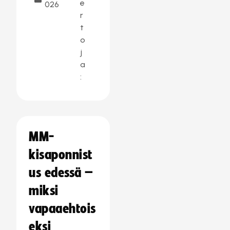
e
026
r
t
o
j
a
:
MM-
kisaponnist
us edessä –
miksi
vapaaehtois
eksi