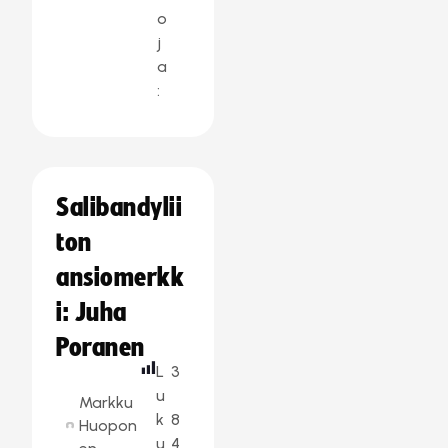
o
j
a
:
Salibandylii
ton
ansiomerkk
i: Juha
Poranen
L
3
u
Markku
k
8
Huopon
u
4