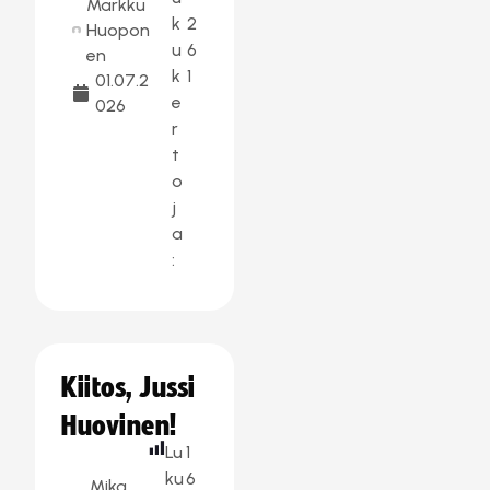
Markku
k
2
Huopon
u
6
en
k
1
01.07.2
e
026
r
t
o
j
a
:
Kiitos, Jussi
Huovinen!
Lu
1
ku
6
Mika