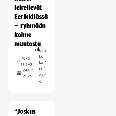
leireilevät
Eerikkilässä
– ryhmään
kolme
muutosta
Lu
2
ku
Mika
ke
4
Hilska
rt
1
24.07.
oj
8
2026
a:
“Joskus