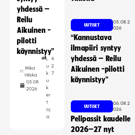
yhdessä –
Reilu
05.08.2
UUTISET
026
Aikuinen -
“Kannustava
pilotti
ilmapiiri syntyy
käynnistyy”
yhdessä – Reilu
L
4
u
2
Mika
Aikuinen -pilotti
k
7
Hilska
käynnistyy”
u
05.08.
k
2026
er
t
06.08.2
UUTISET
oj
026
a:
Pelipassit kaudelle
2026–27 nyt