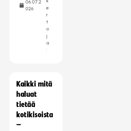
k
06.07.2
e
026
r
t
o
j
a
:
Kaikki mitä
haluat
tietää
kotikisoista
–