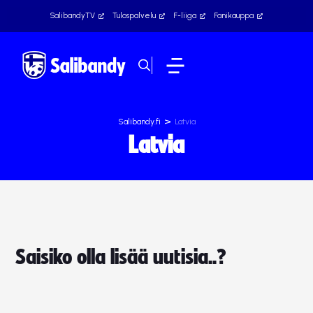
SalibandyTV
Tulospalvelu
F-liiga
Fanikauppa
>
Salibandy.fi
Latvia
Latvia
Saisiko olla lisää uutisia..?