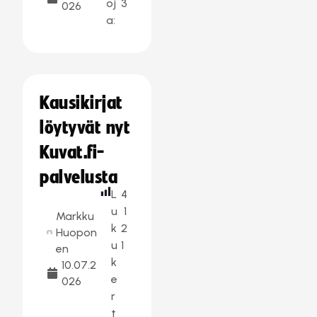
oj
3
026
a:
Kausikirjat
löytyvät nyt
Kuvat.fi-
palvelusta
L
4
u
1
Markku
k
2
Huopon
u
1
en
k
10.07.2
e
026
r
t