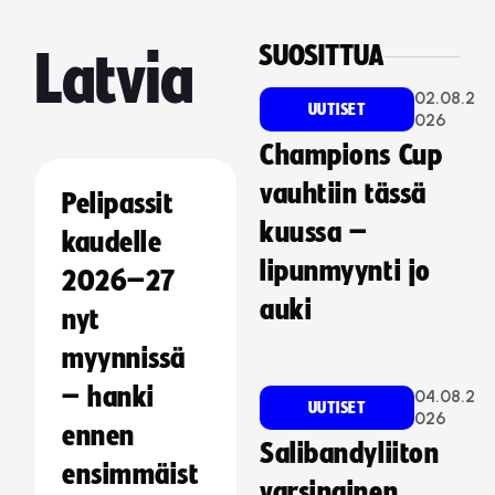
SUOSITTUA
Latvia
02.08.2
UUTISET
026
Champions Cup
vauhtiin tässä
Pelipassit
kuussa –
kaudelle
lipunmyynti jo
2026–27
auki
nyt
myynnissä
– hanki
04.08.2
UUTISET
026
ennen
Salibandyliiton
ensimmäist
varsinainen