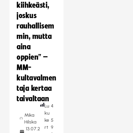
kiihkeästi,
joskus
rauhallisem
min, mutta
aina
oppien” –
MM-
kultavalmen
taja kertaa
taivaltaan
Lu
4
ku
Mika
ke
5
Hilska
rt
9
13.07.2