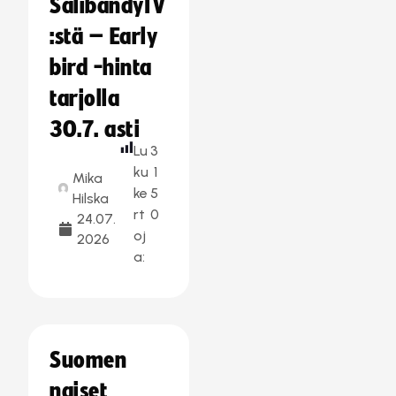
SalibandyTV
:stä – Early
bird -hinta
tarjolla
30.7. asti
Lu
3
ku
1
Mika
ke
5
Hilska
rt
0
24.07.
oj
2026
a:
Suomen
naiset