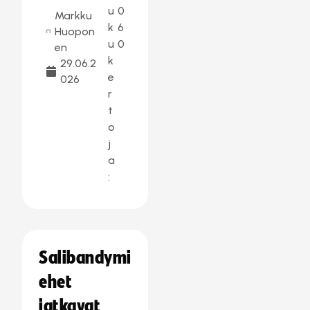
u
0
Markku
k
6
Huopon
u
0
en
k
29.06.2
e
026
r
t
o
j
a
:
Salibandymi
ehet
jatkavat