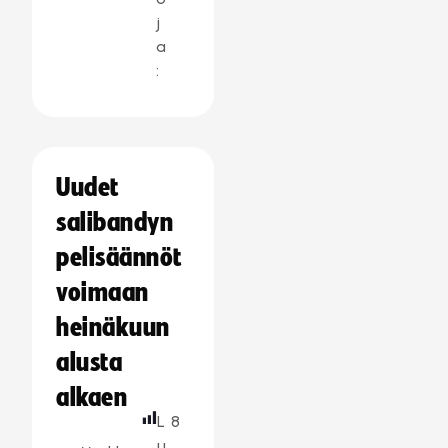
j
a
:
Uudet
salibandyn
pelisäännöt
voimaan
heinäkuun
alusta
alkaen
L
8
u