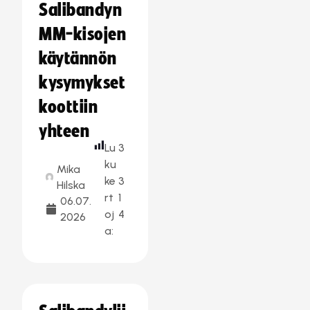
Salibandyn
MM-kisojen
käytännön
kysymykset
koottiin
yhteen
Lu
3
ku
Mika
ke
3
Hilska
rt
1
06.07.
oj
4
2026
a: