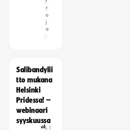
r
t
o
j
a
:
Salibandylii
tto mukana
Helsinki
Pridessa! –
webinaari
syyskuussa
L
1