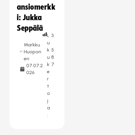
ansiomerkk
i: Jukka
Seppälä
L
3
u
Markku
k
5
Huopon
u
8
en
k
7
07.07.2
e
026
r
t
o
j
a
: