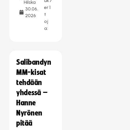
uk
7
Hilska
er
1
30.06.
t
2026
oj
a:
Salibandyn
MM-kisat
tehdään
yhdessä –
Hanne
Nyrönen
pitää