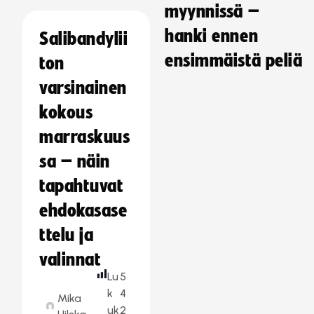
myynnissä –
hanki ennen
Salibandylii
ensimmäistä peliä
ton
varsinainen
kokous
marraskuus
sa – näin
tapahtuvat
ehdokasase
ttelu ja
valinnat
Lu
5
k
4
Mika
uk
2