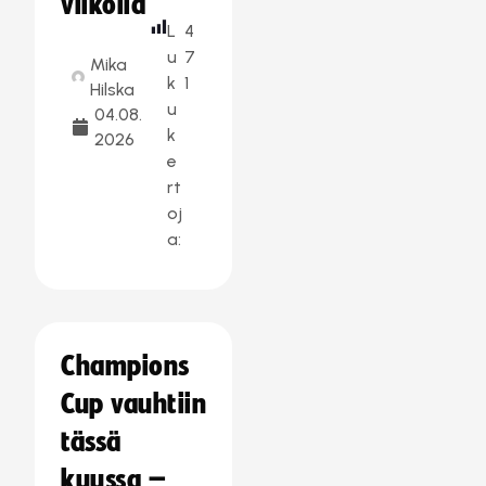
viikolla
L
4
u
7
Mika
k
1
Hilska
u
04.08.
k
2026
e
rt
oj
a:
Champions
Cup vauhtiin
tässä
kuussa –