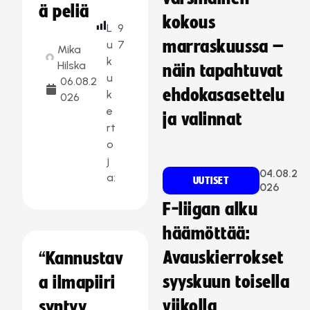
ä peliä
kokous
L
9
marraskuussa –
u
7
Mika
k
Hilska
näin tapahtuvat
u
06.08.2
ehdokasasettelu
k
026
e
ja valinnat
rt
o
j
04.08.2
a:
UUTISET
026
F-liigan alku
häämöttää:
Avauskierrokset
“Kannustav
syyskuun toisella
a ilmapiiri
viikolla
syntyy