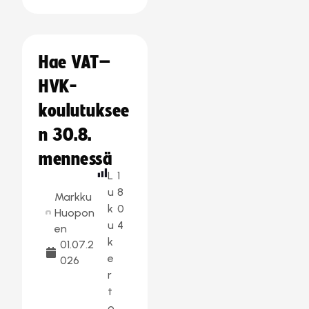
Hae VAT–
HVK-
koulutuksee
n 30.8.
mennessä
L
1
u
8
Markku
k
0
Huopon
u
4
en
k
01.07.2
e
026
r
t
o