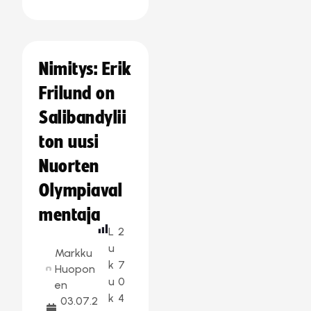
Nimitys: Erik
Frilund on
Salibandylii
ton uusi
Nuorten
Olympiaval
mentaja
L
2
u
Markku
k
7
Huopon
u
0
en
k
4
03.07.2