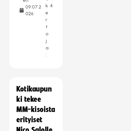
en
k
4
09.07.2
e
026
r
t
o
j
a
:
Kotikaupun
ki tekee
MM-kisoista
erityiset
Nico Salolle