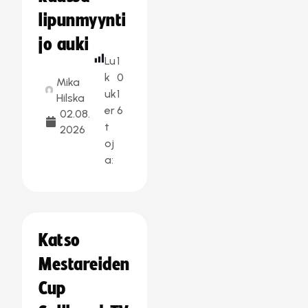
lipunmyynti
jo auki
Lu
1
k
0
Mika
uk
1
Hilska
er
6
02.08.
t
2026
oj
a:
Katso
Mestareiden
Cup