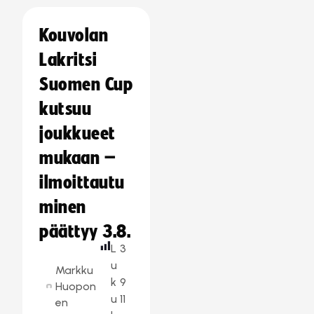
Kouvolan
Lakritsi
Suomen Cup
kutsuu
joukkueet
mukaan –
ilmoittautu
minen
päättyy 3.8.
L
3
u
Markku
k
9
Huopon
u
11
en