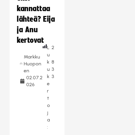
kannattaa
lähteä? Eija
ja Anu
kertovat
L
2
u
Markku
k
8
Huopon
u
3
en
k
3
02.07.2
e
026
r
t
o
j
a
: