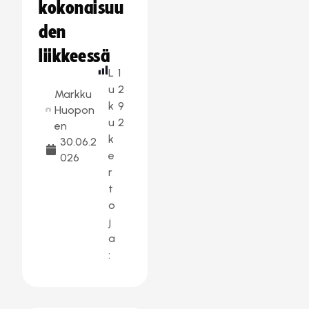
kokonaisuu
den
liikkeessä
L
1
u
2
Markku
k
9
Huopon
u
2
en
k
30.06.2
e
026
r
t
o
j
a
: