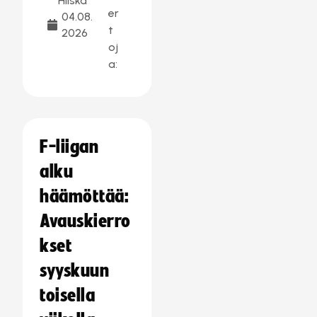
Hilska
er
04.08.
t
2026
oj
a:
F-liigan
alku
häämöttää:
Avauskierro
kset
syyskuun
toisella