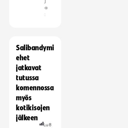
j
a
:
Salibandymi
ehet
jatkavat
tutussa
komennossa
myös
kotikisojen
jälkeen
Lu
8