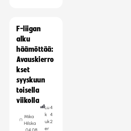
F-liigan
alku
häämöttää:
Avauskierro
kset
syyskuun
toisella
viikolla
Lu
4
k
4
Mika
uk
2
Hilska
er
04.08.