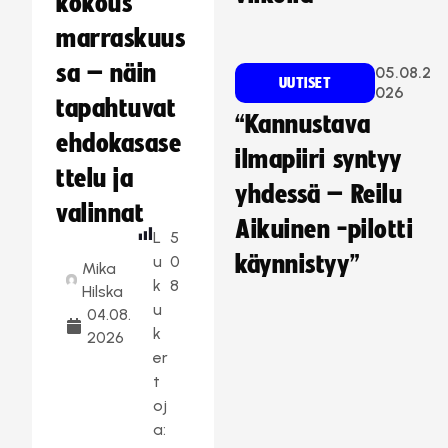
kokous
marraskuus
sa – näin
05.08.2
UUTISET
026
tapahtuvat
“Kannustava
ehdokasase
ilmapiiri syntyy
ttelu ja
yhdessä – Reilu
valinnat
Aikuinen -pilotti
L
5
käynnistyy”
u
0
Mika
k
8
Hilska
u
04.08.
k
2026
er
t
oj
a: