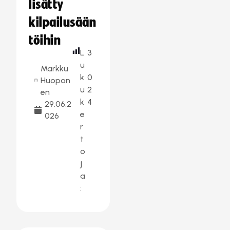
lisätty
kilpailusään
töihin
L
3
u
Markku
k
0
Huopon
u
2
en
k
4
29.06.2
e
026
r
t
o
j
a
: