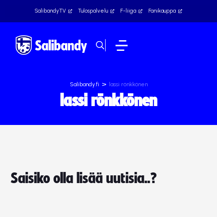
SalibandyTV
Tulospalvelu
F-liiga
Fanikauppa
>
Salibandy.fi
lassi rönkkönen
lassi rönkkönen
Saisiko olla lisää uutisia..?