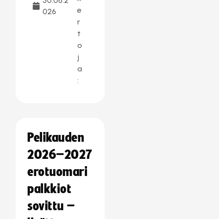
30.06.2
e
026
r
t
o
j
a
:
Pelikauden
2026–2027
erotuomari
palkkiot
sovittu –