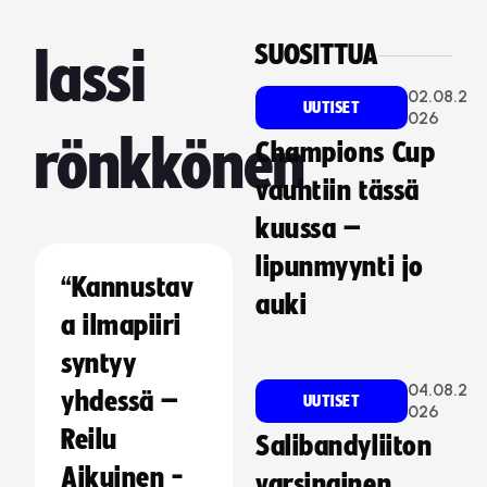
SUOSITTUA
lassi
02.08.2
UUTISET
026
rönkkönen
Champions Cup
vauhtiin tässä
kuussa –
lipunmyynti jo
“Kannustav
auki
a ilmapiiri
syntyy
04.08.2
yhdessä –
UUTISET
026
Reilu
Salibandyliiton
Aikuinen -
varsinainen