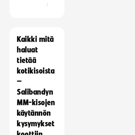
:
Kaikki mitä
haluat
tietää
kotikisoista
–
Salibandyn
MM-kisojen
käytännön
kysymykset
koottiin