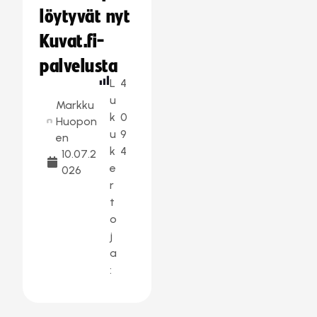
löytyvät nyt
Kuvat.fi-
palvelusta
L
4
u
Markku
k
0
Huopon
u
9
en
k
4
10.07.2
e
026
r
t
o
j
a
: