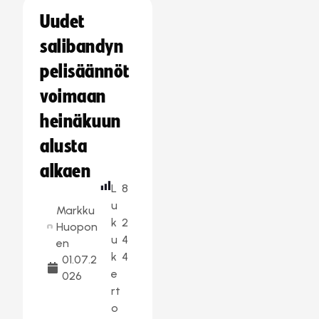
Uudet
salibandyn
pelisäännöt
voimaan
heinäkuun
alusta
alkaen
L
8
u
Markku
k
2
Huopon
u
4
en
k
4
01.07.2
e
026
rt
o