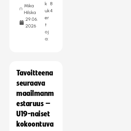
k
8
Mika
uk
4
Hilska
er
29.06.
t
2026
oj
a:
Tavoitteena
seuraava
maailmanm
estaruus –
U19-naiset
kokoontuva