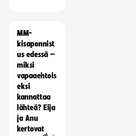
MM-
kisaponnist
us edessä –
miksi
vapaaehtois
eksi
kannattaa
lähteä? Eija
ja Anu
kertovat