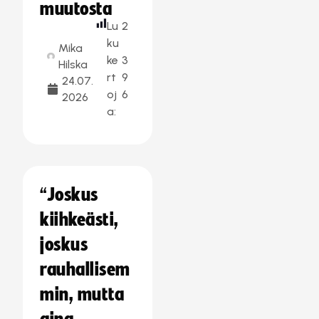
muutosta
Lu
2
ku
Mika
ke
3
Hilska
rt
9
24.07.
oj
6
2026
a:
“Joskus
kiihkeästi,
joskus
rauhallisem
min, mutta