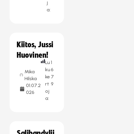
j
a:
Kiitos, Jussi
Huovinen!
Lu
1
ku
6
Mika
ke
7
Hilska
rt
9
01.07.2
oj
026
a:
Salibandylii