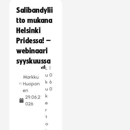
Salibandylii
tto mukana
Helsinki
Pridessa! –
webinaari
syyskuussa
L
1
u
0
Markku
k
6
Huopon
u
0
en
k
29.06.2
e
026
r
t
o