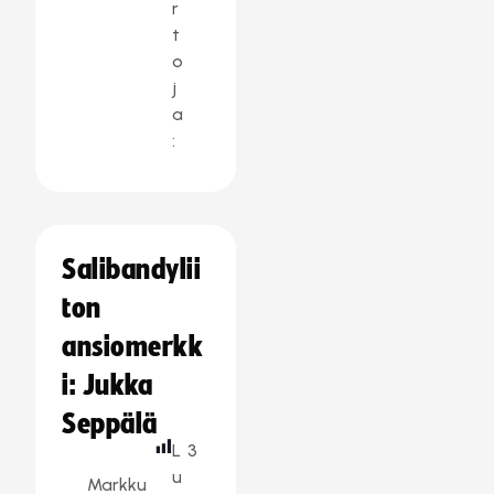
r
t
o
j
a
:
Salibandylii
ton
ansiomerkk
i: Jukka
Seppälä
L
3
u
Markku