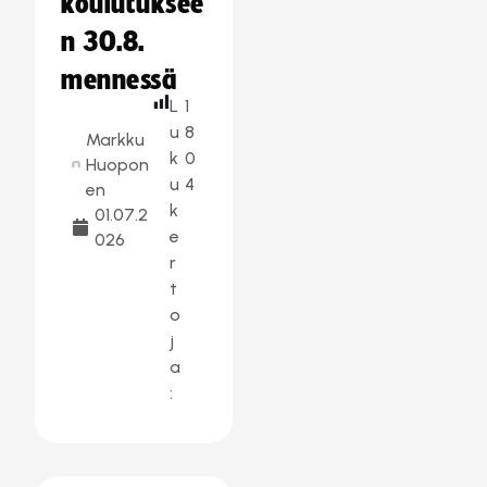
koulutuksee
n 30.8.
mennessä
L
1
u
8
Markku
k
0
Huopon
u
4
en
k
01.07.2
e
026
r
t
o
j
a
: