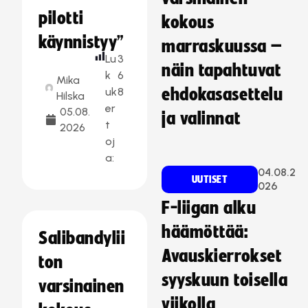
pilotti
kokous
käynnistyy”
marraskuussa –
Lu
3
näin tapahtuvat
k
6
Mika
uk
8
ehdokasasettelu
Hilska
er
05.08.
ja valinnat
t
2026
oj
a:
04.08.2
UUTISET
026
F-liigan alku
häämöttää:
Salibandylii
Avauskierrokset
ton
syyskuun toisella
varsinainen
viikolla