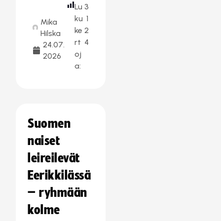
Lu
3
ku
1
Mika
ke
2
Hilska
rt
4
24.07.
oj
2026
a:
Suomen
naiset
leireilevät
Eerikkilässä
– ryhmään
kolme