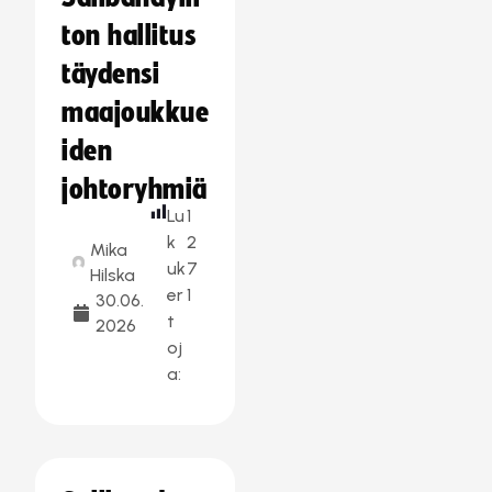
ton hallitus
täydensi
maajoukkue
iden
johtoryhmiä
Lu
1
k
2
Mika
uk
7
Hilska
er
1
30.06.
t
2026
oj
a: