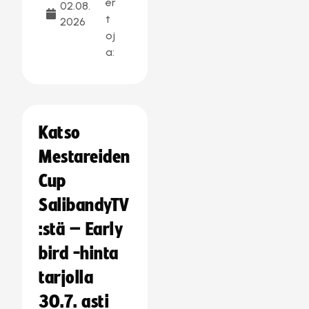
er
02.08.
t
2026
oj
a:
Katso
Mestareiden
Cup
SalibandyTV
:stä – Early
bird -hinta
tarjolla
30.7. asti