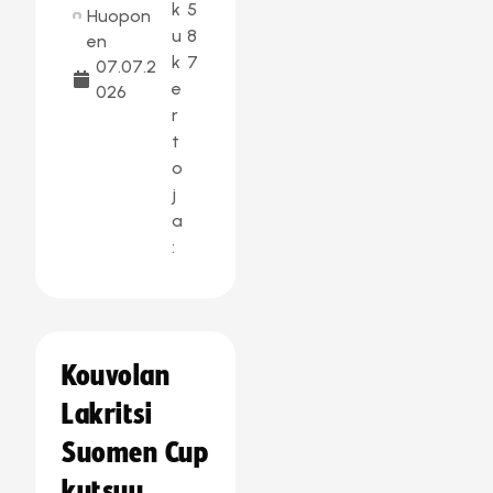
k
5
Huopon
u
8
en
k
7
07.07.2
e
026
r
t
o
j
a
:
Kouvolan
Lakritsi
Suomen Cup
kutsuu