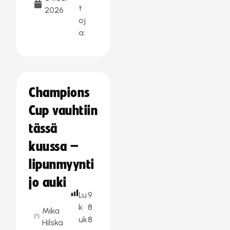
t
2026
oj
a:
Champions
Cup vauhtiin
tässä
kuussa –
lipunmyynti
jo auki
Lu
9
k
8
Mika
uk
8
Hilska