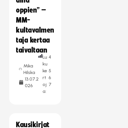
aina
oppien” –
MM-
kultavalmen
taja kertaa
taivaltaan
Lu
4
ku
Mika
ke
5
Hilska
rt
6
13.07.2
oj
7
026
a:
Kausikirjat