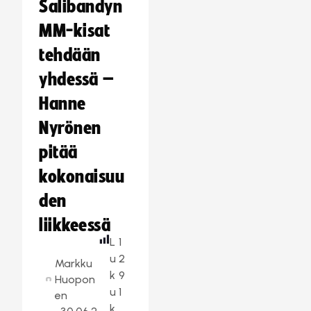
Salibandyn
MM-kisat
tehdään
yhdessä –
Hanne
Nyrönen
pitää
kokonaisuu
den
liikkeessä
L
1
u
2
Markku
k
9
Huopon
u
1
en
k