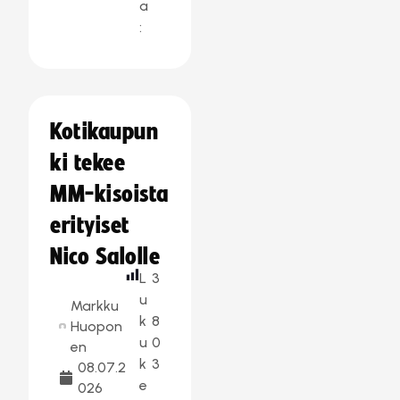
a
:
Kotikaupun
ki tekee
MM-kisoista
erityiset
Nico Salolle
L
3
u
Markku
k
8
Huopon
u
0
en
k
3
08.07.2
e
026