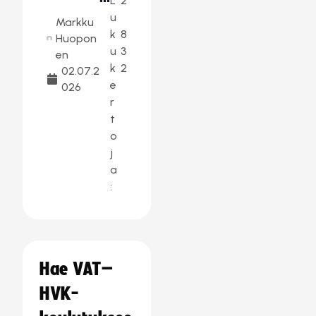
L
2
u
Markku
k
8
Huopon
u
3
en
k
2
02.07.2
e
026
r
t
o
j
a
:
Hae VAT–
HVK-