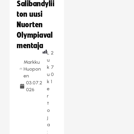
Salibandylii
ton uusi
Nuorten
Olympiaval
mentaja
L
2
u
Markku
k
7
Huopon
u
0
en
k
1
03.07.2
e
026
r
t
o
j
a
: