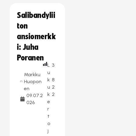
Salibandylii
ton
ansiomerkk
i: Juha
Poranen
L
3
u
Markku
k
8
Huopon
u
2
en
k
2
09.07.2
e
026
r
t
o
j