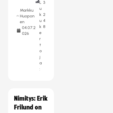
L
3
u
Markku
k
2
Huopon
u
4
en
k
8
04.07.2
e
026
r
t
o
j
a
:
Nimitys: Erik
Frilund on