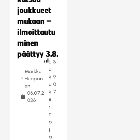
joukkueet
mukaan –
ilmoittautu
minen
päättyy 3.8.
L
3
u
Markku
k
9
Huopon
u
0
en
k
7
06.07.2
e
026
r
t
o
j
a