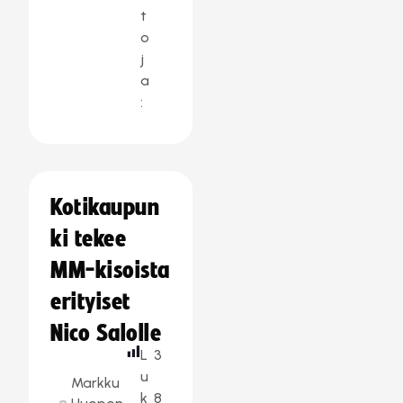
t
o
j
a
:
Kotikaupun
ki tekee
MM-kisoista
erityiset
Nico Salolle
L
3
u
Markku
k
8