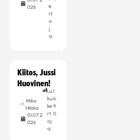
e
026
rt
o
j
a:
Kiitos, Jussi
Huovinen!
Lu
1
ku
6
Mika
ke
9
Hilska
rt
0
01.07.2
oj
026
a: