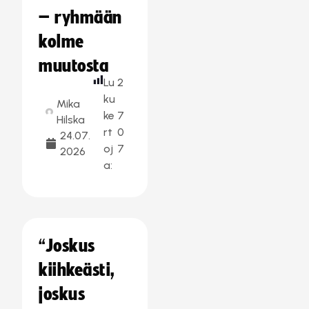
– ryhmään
kolme
muutosta
Lu
2
ku
Mika
ke
7
Hilska
rt
0
24.07.
oj
7
2026
a:
“Joskus
kiihkeästi,
joskus