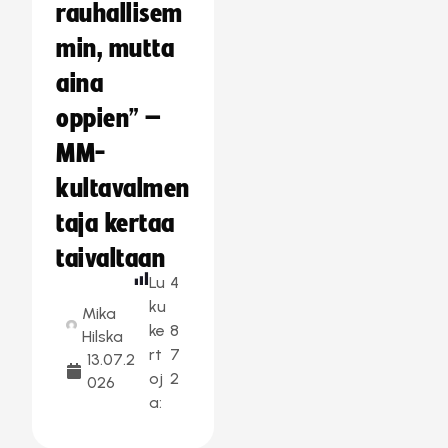
rauhallisem
min, mutta
aina
oppien” –
MM-
kultavalmen
taja kertaa
taivaltaan
Lu
4
ku
Mika
ke
8
Hilska
rt
7
13.07.2
oj
2
026
a: