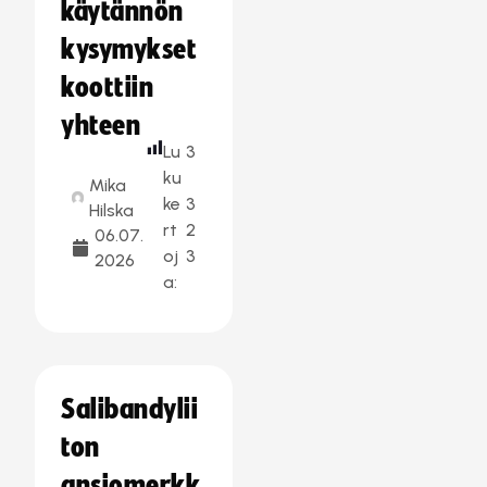
käytännön
kysymykset
koottiin
yhteen
Lu
3
ku
Mika
ke
3
Hilska
rt
2
06.07.
oj
3
2026
a:
Salibandylii
ton
ansiomerkk