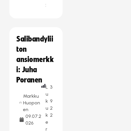
:
Salibandylii
ton
ansiomerkk
i: Juha
Poranen
L
3
u
Markku
k
9
Huopon
u
2
en
k
2
09.07.2
e
026
r