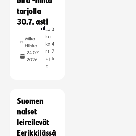
bird -hinta
tarjolla
30.7. asti
Lu
3
ku
Mika
ke
4
Hilska
rt
7
24.07.
oj
6
2026
a:
Suomen
naiset
leireilevät
Eerikkilässä