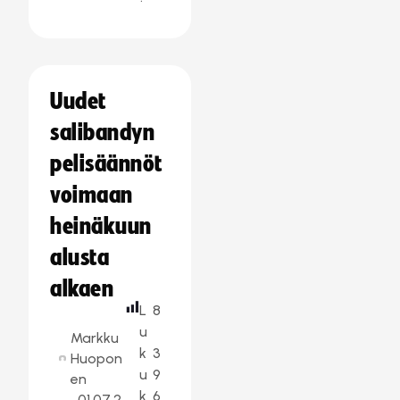
Uudet
salibandyn
pelisäännöt
voimaan
heinäkuun
alusta
alkaen
L
8
u
Markku
k
3
Huopon
u
9
en
k
6
01.07.2