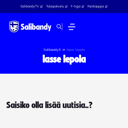
SalibandyTV
Tulospalvelu
F-liiga
Fanikauppa
>
Salibandy.fi
lasse lepola
lasse lepola
Saisiko olla lisää uutisia..?