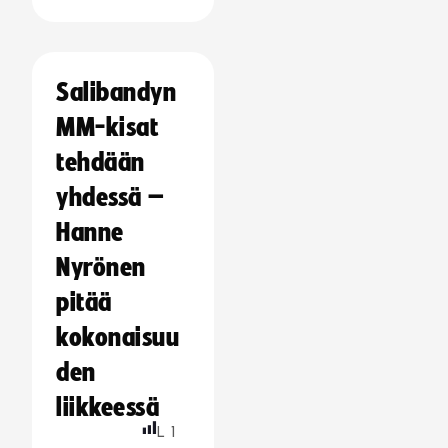
Salibandyn
MM-kisat
tehdään
yhdessä –
Hanne
Nyrönen
pitää
kokonaisuu
den
liikkeessä
L
1