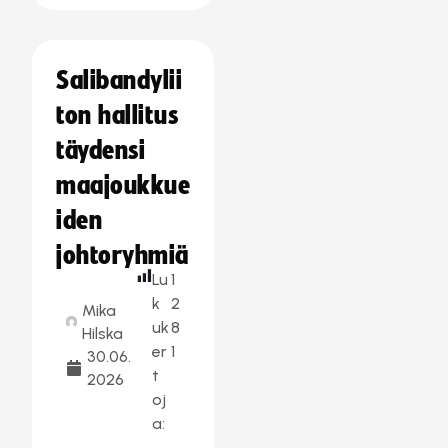
Salibandylii
ton hallitus
täydensi
maajoukkue
iden
johtoryhmiä
Lu
1
k
2
Mika
uk
8
Hilska
er
1
30.06.
t
2026
oj
a: