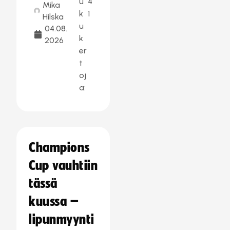
u
4
Mika
k
1
Hilska
u
04.08.
k
2026
er
t
oj
a:
Champions
Cup vauhtiin
tässä
kuussa –
lipunmyynti