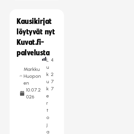
Kausikirjat
löytyvät nyt
Kuvat.fi-
palvelusta
L
4
u
Markku
k
2
Huopon
u
7
en
k
7
10.07.2
e
026
r
t
o
j
a