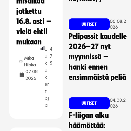
misaikaa
jatkettu
16.8. asti –
06.08.2
UUTISET
026
vielä ehtii
Pelipassit kaudelle
mukaan
2026–27 nyt
L
4
myynnissä –
u
7
Mika
k
5
Hilska
hanki ennen
u
07.08.
ensimmäistä peliä
k
2026
er
t
oj
04.08.2
UUTISET
a:
026
F-liigan alku
häämöttää: