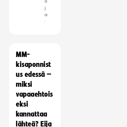
o
j
a
:
MM-
kisaponnist
us edessä –
miksi
vapaaehtois
eksi
kannattaa
lähteä? Eija