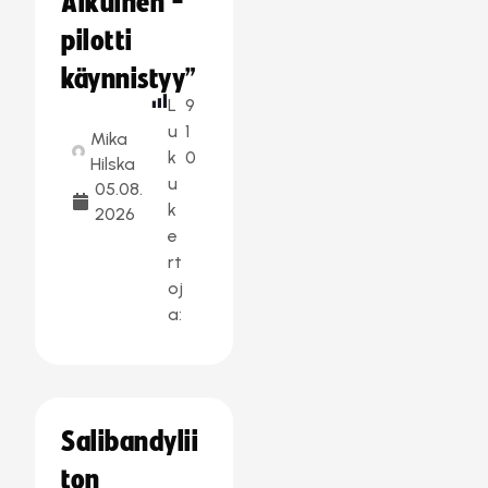
Aikuinen -
pilotti
käynnistyy”
L
9
u
1
Mika
k
0
Hilska
u
05.08.
k
2026
e
rt
oj
a:
Salibandylii
ton