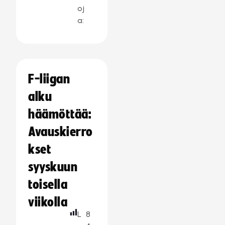
oj
a:
F-liigan
alku
häämöttää:
Avauskierro
kset
syyskuun
toisella
viikolla
L
8