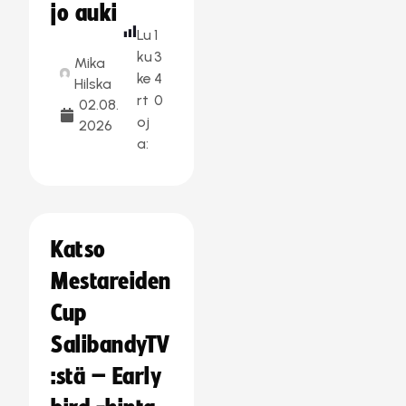
jo auki
Lu
1
ku
3
Mika
ke
4
Hilska
rt
0
02.08.
oj
2026
a:
Katso
Mestareiden
Cup
SalibandyTV
:stä – Early