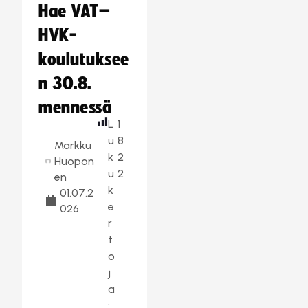
Hae VAT–
HVK-
koulutuksee
n 30.8.
mennessä
L
1
u
8
Markku
k
2
Huopon
u
2
en
k
01.07.2
e
026
r
t
o
j
a
: