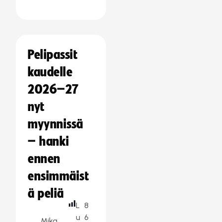
Pelipassit
kaudelle
2026–27
nyt
myynnissä
– hanki
ennen
ensimmäist
ä peliä
L
8
u
6
Mika