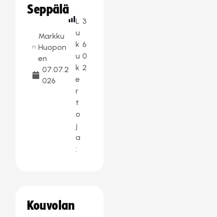
Seppälä
L
3
u
Markku
k
6
Huopon
u
0
en
k
2
07.07.2
e
026
r
t
o
j
a
:
Kouvolan