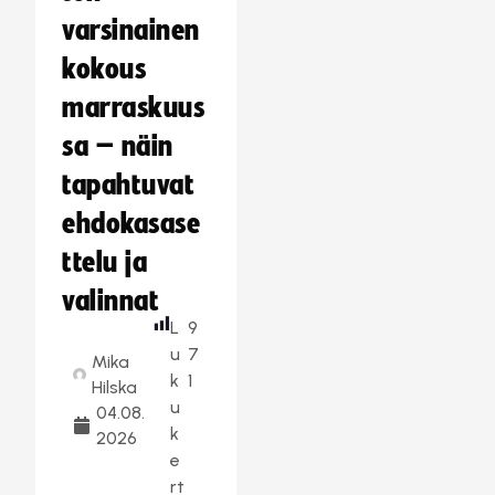
varsinainen
kokous
marraskuus
sa – näin
tapahtuvat
ehdokasase
ttelu ja
valinnat
L
9
u
7
Mika
k
1
Hilska
u
04.08.
k
2026
e
rt