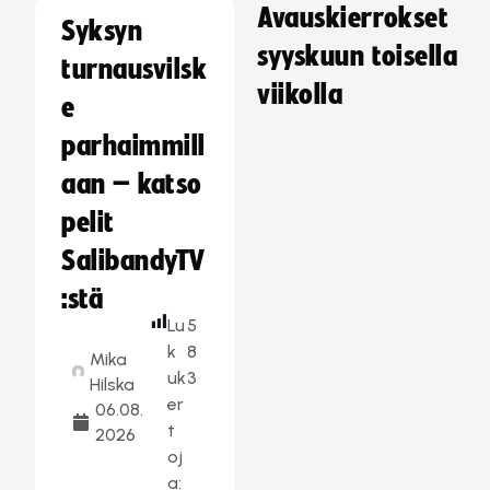
Avauskierrokset
Syksyn
syyskuun toisella
turnausvilsk
viikolla
e
parhaimmill
aan – katso
pelit
SalibandyTV
:stä
Lu
5
k
8
Mika
uk
3
Hilska
er
06.08.
t
2026
oj
a: