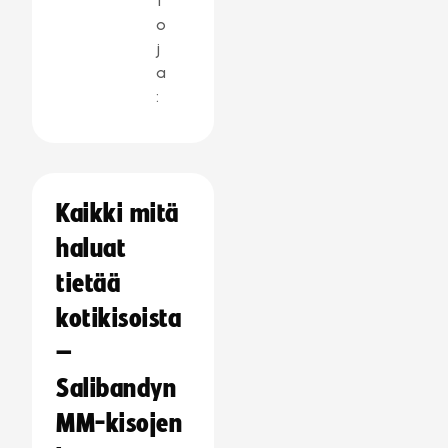
t
o
j
a
:
Kaikki mitä
haluat
tietää
kotikisoista
–
Salibandyn
MM-kisojen