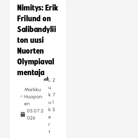
Nimitys: Erik
Frilund on
Salibandylii
ton uusi
Nuorten
Olympiaval
mentaja
L
2
u
Markku
k
7
Huopon
u
1
en
k
5
03.07.2
e
026
r
t