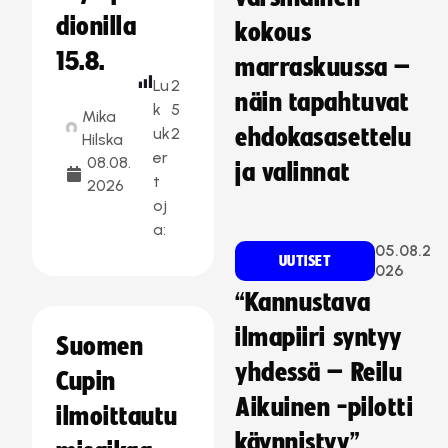
dionilla
kokous
15.8.
marraskuussa –
Lu
2
näin tapahtuvat
k
5
Mika
uk
2
ehdokasasettelu
Hilska
er
08.08.
ja valinnat
t
2026
oj
a:
05.08.2
UUTISET
026
“Kannustava
ilmapiiri syntyy
Suomen
yhdessä – Reilu
Cupin
Aikuinen -pilotti
ilmoittautu
käynnistyy”