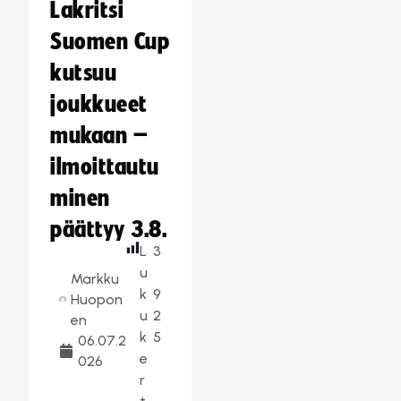
Lakritsi
Suomen Cup
kutsuu
joukkueet
mukaan –
ilmoittautu
minen
päättyy 3.8.
L
3
u
Markku
k
9
Huopon
u
2
en
k
5
06.07.2
e
026
r