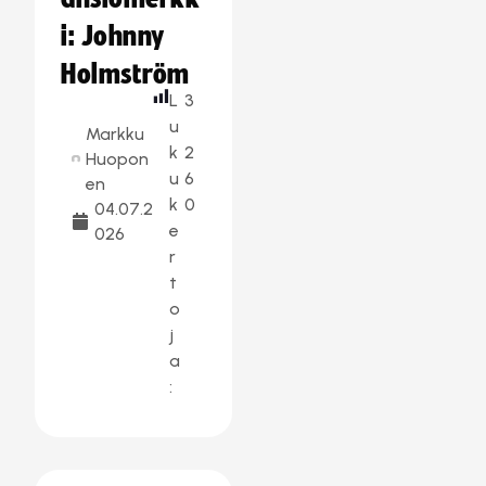
i: Johnny
Holmström
L
3
u
Markku
k
2
Huopon
u
6
en
k
0
04.07.2
e
026
r
t
o
j
a
: