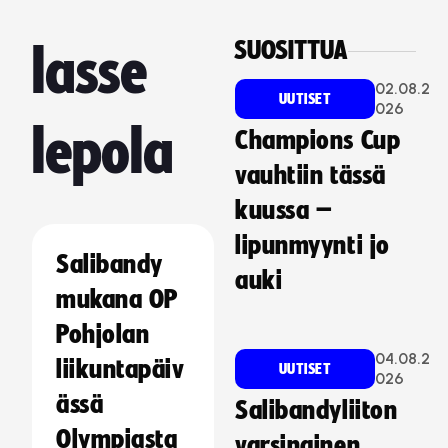
SUOSITTUA
lasse
02.08.2
UUTISET
026
lepola
Champions Cup
vauhtiin tässä
kuussa –
lipunmyynti jo
Salibandy
auki
mukana OP
Pohjolan
04.08.2
liikuntapäiv
UUTISET
026
ässä
Salibandyliiton
Olympiasta
varsinainen