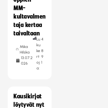
MM-
kultavalmen
taja kertaa
taivaltaan
Lu
4
ku
Mika
ke
8
Hilska
rt
9
13.07.2
oj
1
026
a:
Kausikirjat
löytyvät nyt