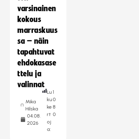
varsinainen
kokous
marraskuus
sa – näin
tapahtuvat
ehdokasase
ttelu ja
valinnat
Lu
1
ku
0
Mika
ke
8
Hilska
rt
0
04.08.
oj
2026
a: