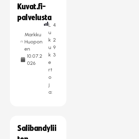
Kuvat.fi-
palvelusta
L
4
u
Markku
k
2
Huopon
u
9
en
k
3
10.07.2
e
026
rt
o
j
a:
Salibandylii