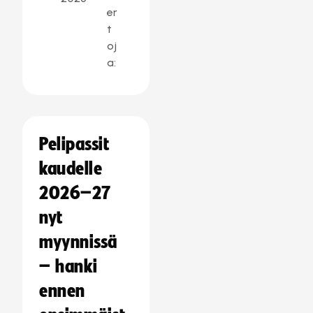
er
t
oj
a:
Pelipassit
kaudelle
2026–27
nyt
myynnissä
– hanki
ennen