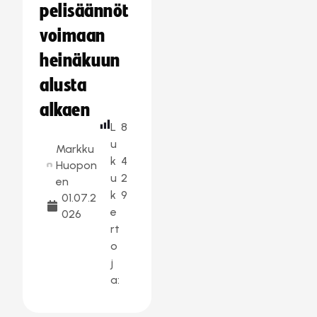
pelisäännöt
voimaan
heinäkuun
alusta
alkaen
L
8
u
Markku
k
4
Huopon
u
2
en
k
9
01.07.2
e
026
rt
o
j
a: