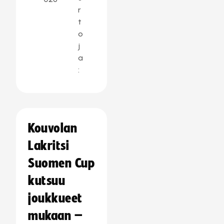
r
t
o
j
a
:
Kouvolan
Lakritsi
Suomen Cup
kutsuu
joukkueet
mukaan –