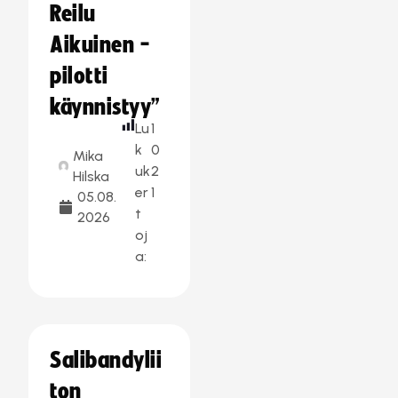
Reilu
Aikuinen -
pilotti
käynnistyy”
Lu
1
k
0
Mika
uk
2
Hilska
er
1
05.08.
t
2026
oj
a:
Salibandylii
ton