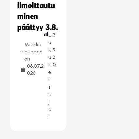
ilmoittautu
minen
päättyy 3.8.
L
3
u
Markku
k
9
Huopon
u
3
en
k
0
06.07.2
e
026
r
t
o
j
a
: