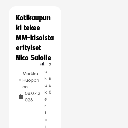
Kotikaupun
ki tekee
MM-kisoista
erityiset
Nico Salolle
L
3
u
Markku
k
8
Huopon
u
6
en
k
8
08.07.2
e
026
r
t
o
j