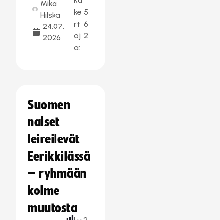
ku
Mika
ke
5
Hilska
rt
6
24.07.
oj
2
2026
a:
Suomen
naiset
leireilevät
Eerikkilässä
– ryhmään
kolme
muutosta
Lu
2