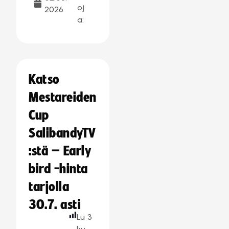
oj
2026
a:
Katso
Mestareiden
Cup
SalibandyTV
:stä – Early
bird -hinta
tarjolla
30.7. asti
Lu
3