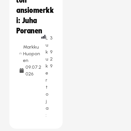
ton
ansiomerkk
i: Juha
Poranen
L
3
u
Markku
k
9
Huopon
u
2
en
k
9
09.07.2
e
026
r
t
o
j
a
: