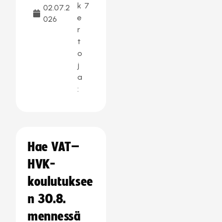
k
7
02.07.2
e
026
r
t
o
j
a
:
Hae VAT–
HVK-
koulutuksee
n 30.8.
mennessä