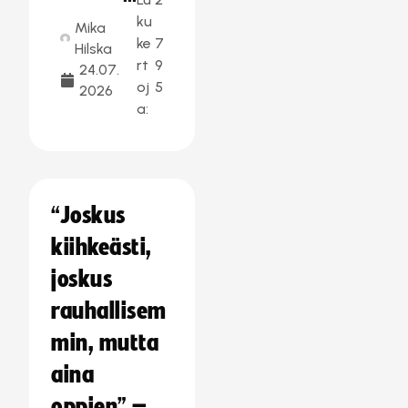
ku
Mika
ke
7
Hilska
rt
9
24.07.
oj
5
2026
a:
“Joskus
kiihkeästi,
joskus
rauhallisem
min, mutta
aina
oppien” –