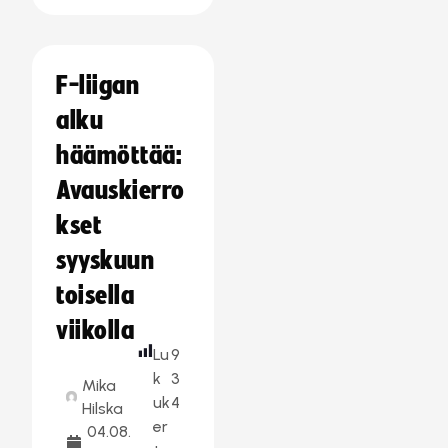
F-liigan
alku
häämöttää:
Avauskierro
kset
syyskuun
toisella
viikolla
Lu
9
k
3
Mika
uk
4
Hilska
er
04.08.