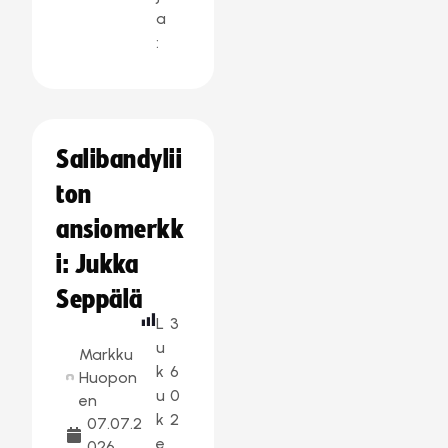
a
:
Salibandylii
ton
ansiomerkk
i: Jukka
Seppälä
L
3
u
Markku
k
6
Huopon
u
0
en
k
2
07.07.2
e
026