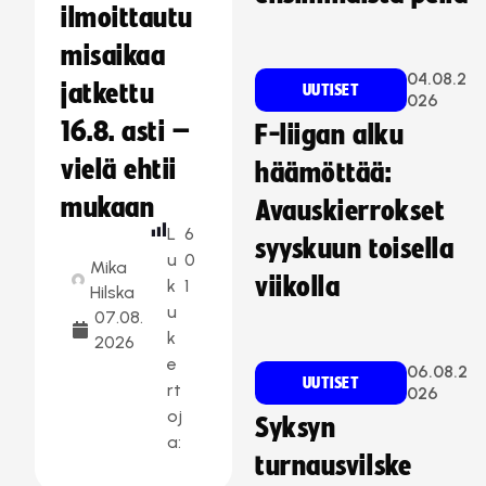
ilmoittautu
misaikaa
04.08.2
jatkettu
UUTISET
026
16.8. asti –
F-liigan alku
vielä ehtii
häämöttää:
mukaan
Avauskierrokset
L
6
syyskuun toisella
u
0
Mika
viikolla
k
1
Hilska
u
07.08.
k
2026
e
06.08.2
UUTISET
rt
026
oj
Syksyn
a:
turnausvilske