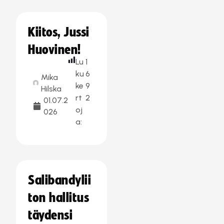
Kiitos, Jussi
Huovinen!
Lu
1
ku
6
Mika
ke
9
Hilska
rt
2
01.07.2
oj
026
a:
Salibandylii
ton hallitus
täydensi