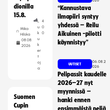
026
dionilla
“Kannustava
15.8.
ilmapiiri syntyy
L
4
yhdessä – Reilu
u
0
Mika
k
0
Aikuinen -pilotti
Hilska
u
08.08.
käynnistyy”
k
2026
er
t
06.08.2
oj
UUTISET
026
a:
Pelipassit kaudelle
2026–27 nyt
myynnissä –
Suomen
hanki ennen
Cupin
ensimmäistä peliä