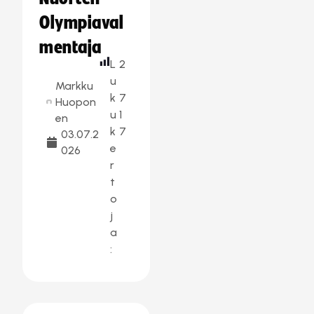
Olympiaval
mentaja
L
2
u
Markku
k
7
Huopon
u
1
en
k
7
03.07.2
e
026
r
t
o
j
a
: