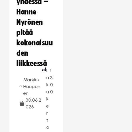
yhdessä –
Hanne
Nyrönen
pitää
kokonaisuu
den
liikkeessä
L
1
u
3
Markku
k
0
Huopon
u
0
en
k
30.06.2
e
026
r
t
o