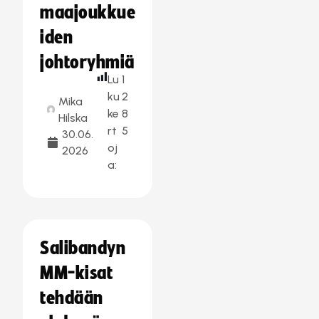
maajoukkue
iden
johtoryhmiä
Lu
1
ku
2
Mika
ke
8
Hilska
rt
5
30.06.
oj
2026
a:
Salibandyn
MM-kisat
tehdään