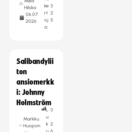
Mika
ke
3
Hilska
rt
2
06.07.
oj
5
2026
a:
Salibandylii
ton
ansiomerkk
i: Johnny
Holmström
L
3
u
Markku
k
2
Huopon
u
6