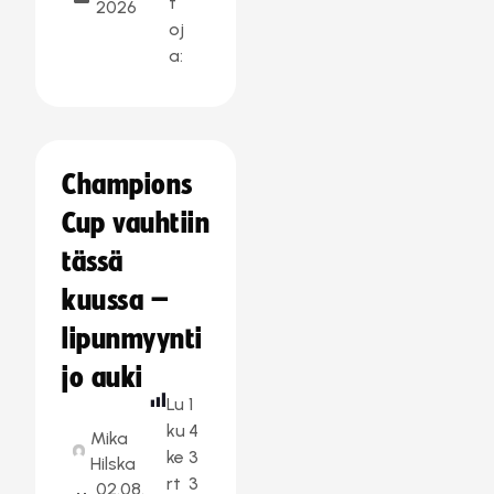
t
2026
oj
a:
Champions
Cup vauhtiin
tässä
kuussa –
lipunmyynti
jo auki
Lu
1
ku
4
Mika
ke
3
Hilska
rt
3
02.08.