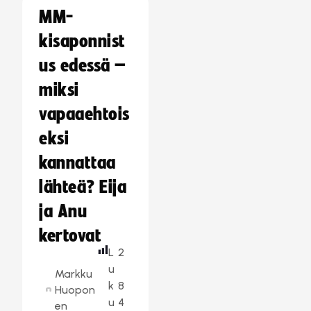
MM-
kisaponnist
us edessä –
miksi
vapaaehtois
eksi
kannattaa
lähteä? Eija
ja Anu
kertovat
L
2
u
Markku
k
8
Huopon
u
4
en