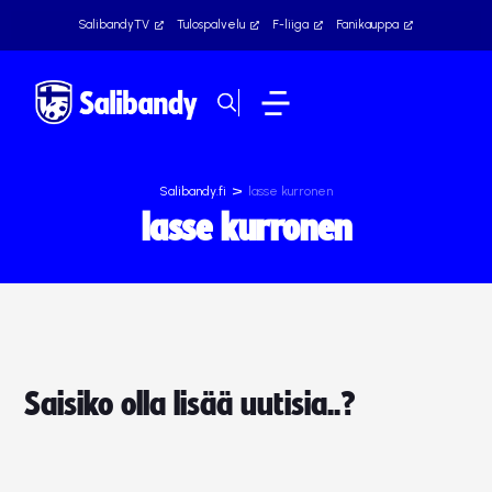
SalibandyTV
Tulospalvelu
F-liiga
Fanikauppa
>
Salibandy.fi
lasse kurronen
lasse kurronen
Saisiko olla lisää uutisia..?