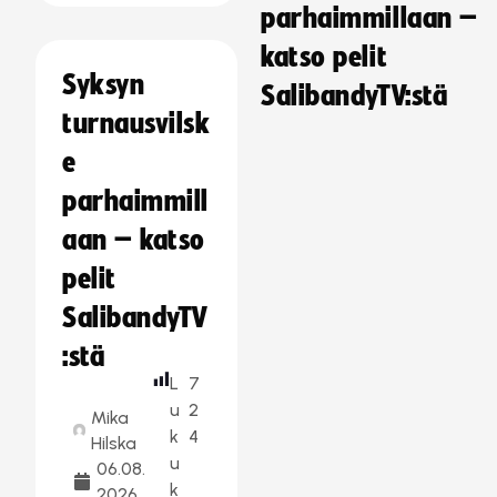
parhaimmillaan –
katso pelit
Syksyn
SalibandyTV:stä
turnausvilsk
e
parhaimmill
aan – katso
pelit
SalibandyTV
:stä
L
7
u
2
Mika
k
4
Hilska
u
06.08.
k
2026