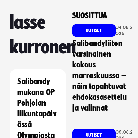
SUOSITTUA
lasse
04.08.2
UUTISET
026
kurronen
Salibandyliiton
varsinainen
kokous
marraskuussa –
Salibandy
näin tapahtuvat
mukana OP
ehdokasasettelu
Pohjolan
ja valinnat
liikuntapäiv
ässä
05.08.2
Olympiasta
UUTISET