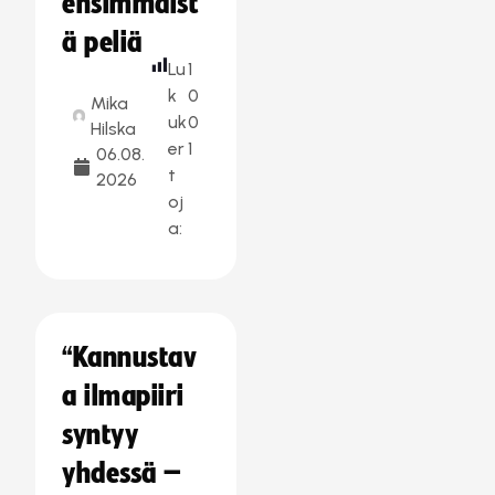
ensimmäist
ä peliä
Lu
1
k
0
Mika
uk
0
Hilska
er
1
06.08.
t
2026
oj
a:
“Kannustav
a ilmapiiri
syntyy
yhdessä –