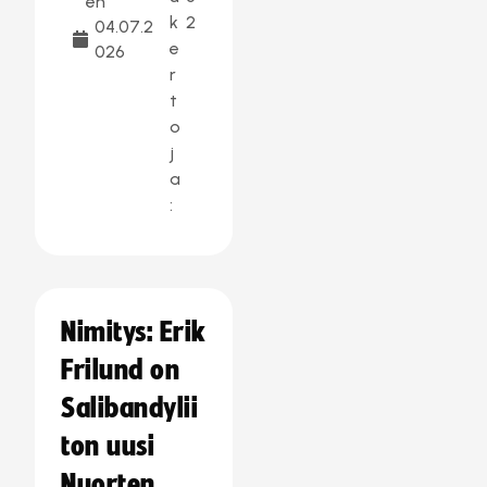
en
k
2
04.07.2
e
026
r
t
o
j
a
:
Nimitys: Erik
Frilund on
Salibandylii
ton uusi
Nuorten